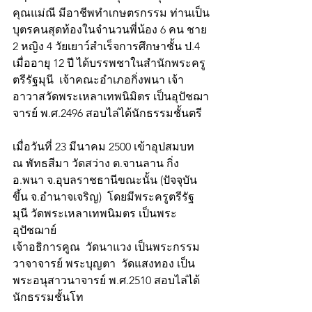
คุณแม่ณี มีอาชีพทำเกษตรกรรม ท่านเป็น
บุตรคนสุดท้องในจำนวนพี่น้อง 6 คน ชาย 
2 หญิง 4 วัยเยาว์สำเร็จการศึกษาชั้น ป.4 
เมื่ออายุ 12 ปี ได้บรรพชาในสำนักพระครู
ตรีรัฐมุนี  เจ้าคณะอำเภอกิ่งพนา เจ้า
อาวาสวัดพระเหลาเทพนิมิตร เป็นอุปัชฌา
จารย์ พ.ศ.2496 สอบไล่ได้นักธรรมชั้นตรี
เมื่อวันที่ 23 มีนาคม 2500 เข้าอุปสมบท
ณ พัทธสีมา วัดสว่าง ต.จานลาน กิ่ง
อ.พนา จ.อุบลราชธานีขณะนั้น (ปัจจุบัน
ขึ้น จ.อำนาจเจริญ)  โดยมีพระครูตรีรัฐ
มุนี วัดพระเหลาเทพนิมตร เป็นพระ
อุปัชฌาย์
เจ้าอธิการคูณ  วัดนาแวง เป็นพระกรรม
วาจาจารย์ พระบุญตา  วัดแสงทอง เป็น
พระอนุสาวนาจารย์ พ.ศ.2510 สอบไล่ได้
นักธรรมชั้นโท