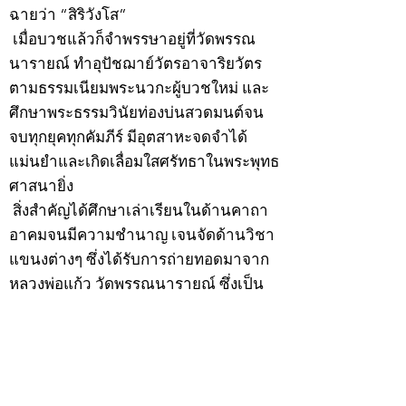
ฉายว่า “สิริวังโส”
เมื่อบวชแล้วก็จำพรรษาอยู่ที่วัดพรรณ
นารายณ์ ทำอุปัชฌาย์วัตรอาจาริยวัตร
ตามธรรมเนียมพระนวกะผู้บวชใหม่ และ
ศึกษาพระธรรมวินัยท่องบ่นสวดมนต์จน
จบทุกยุคทุกคัมภีร์ มีอุตสาหะจดจำได้
แม่นยำและเกิดเลื่อมใสศรัทธาในพระพุทธ
ศาสนายิ่ง
สิ่งสำคัญได้ศึกษาเล่าเรียนในด้านคาถา
อาคมจนมีความชำนาญ เจนจัดด้านวิชา
แขนงต่างๆ ซึ่งได้รับการถ่ายทอดมาจาก
หลวงพ่อแก้ว วัดพรรณนารายณ์ ซึ่งเป็น
พระอุปัชฌาย์แล้ว ท่านจึงได้ตัดสินใจออก
ธุดงค์รอนแรมมาตามป่าและภูเขาเพื่อ
แสวงหาที่สงบวิเวกบำเพ็ญสมณธรรม และ
ปฏิบัติสมถวิปัสสนากัมมัฏฐาน