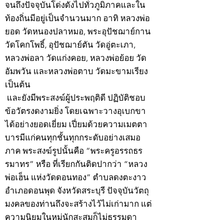
จนถึงปัจจุบันโด่งดังไปทั่วภูมิภาคและใน
ท้องถิ่นมีอยู่เป็นจำนวนมาก อาทิ หลวงพ่อ
ยอด วัดหนองปลาหมอ, พระอุปัชฌาย์กาน
วัดโคกโพธิ์, อุปัชฌาย์ตัน วัดอู่ตะเภา,
หลวงพ่อลา วัดแก่งคอย, หลวงพ่อย้อย วัด
อัมพวัน และหลวงพ่อตาบ วัดมะขามเรียง
เป็นต้น
และยังมีพระสงฆ์ผู้ประพฤติดี ปฏิบัติชอบ
ข้อวัตรงดงามยิ่ง โดยเฉพาะวางอุเบกขา
ได้อย่างยอดเยี่ยม เปี่ยมด้วยความเมตตา
บารมีแก่คนทุกชั้นทุกกระดับอย่างเสมอ
ภาค พระสงฆ์รูปนั้นคือ “พระครูอรรถธร
รมาทร” หรือ ที่เรียกกันติดปากว่า “หลวง
พ่อเฮ็น แห่งวัดดอนทอง” ตำบลดงตะงาว
อำเภอดอนพุด จังหวัดสระบุรี ปัจจุบันวัตถุ
มงคลของท่านถึงจะสร้างไว้ไม่เก่ามาก แต่
ความนิยมในหมู่นักสะสมก็ไม่ธรรมดา