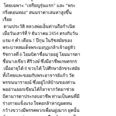
โดยเฉพาะ “เหรียญรุ่นแรก” และ “พระ
กริ่งดอนทอง” สนนราคาเล่นหาสูงขึ้น
เรื่อย
ตามประวัติ หลวงพ่อเฮ็นท่านถือกำเนิด
เมื่อวันเสาร์ที่ 9 ธันวาคม 2454 ตรงกับวัน
แรม 4 ค่ำ เดือน 1 ปีกุน ในรัชสมัยของ
พระบาทสมเด็จพระมงกุฎเกล้าเจ้าอยู่หัว
รัชกาลที่ 6 โยมบิดาชื่อนายอยู่ โยมมารดา
ชื่อนางเขียว ศิริวงษ์ ซึ่งมีอาชีพเกษตรกร
เมื่ออายุได้ 8 ขวบได้ ไปศึกษาอักขระสมัย
ทั้งไทยและขอมกับพระอาจารย์แก้ว วัด
พรรณนารายณ์ ซึ่งอยู่ไกล้บ้านของท่าน
พออ่านออกเขียนได้ก็ลาจากวัดมาช่วย
บิดามารดาประกอบอาชีพ ท่านเป็นคนที่มี
ร่างกายแข็งแรง ใจคอกล้าหาญอดทน
กว้างขวางมีพรรคพวกเพื่อนฝูงมาก ยุคนั้น