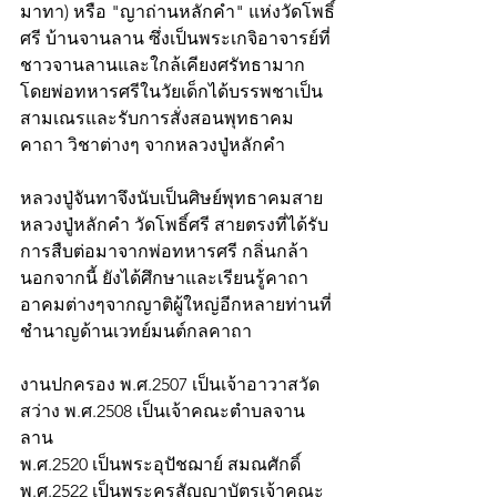
มาทา) หรือ "ญาถ่านหลักคำ" แห่งวัดโพธิ์
ศรี บ้านจานลาน ซึ่งเป็นพระเกจิอาจารย์ที่
ชาวจานลานและใกล้เคียงศรัทธามาก 
โดยพ่อทหารศรีในวัยเด็กได้บรรพชาเป็น
สามเณรและรับการสั่งสอนพุทธาคม 
คาถา วิชาต่างๆ จากหลวงปู่หลักคำ  
หลวงปู่จันทาจึงนับเป็นศิษย์พุทธาคมสาย
หลวงปู่หลักคำ วัดโพธิ์ศรี สายตรงที่ได้รับ
การสืบต่อมาจากพ่อทหารศรี กลิ่นกล้า 
นอกจากนี้ ยังได้ศึกษาและเรียนรู้คาถา
อาคมต่างๆจากญาติผู้ใหญ่อีกหลายท่านที่
ชำนาญด้านเวทย์มนต์กลคาถา
งานปกครอง พ.ศ.2507 เป็นเจ้าอาวาสวัด
สว่าง พ.ศ.2508 เป็นเจ้าคณะตำบลจาน
ลาน
พ.ศ.2520 เป็นพระอุปัชฌาย์ สมณศักดิ์ 
พ.ศ.2522 เป็นพระครูสัญญาบัตรเจ้าคณะ