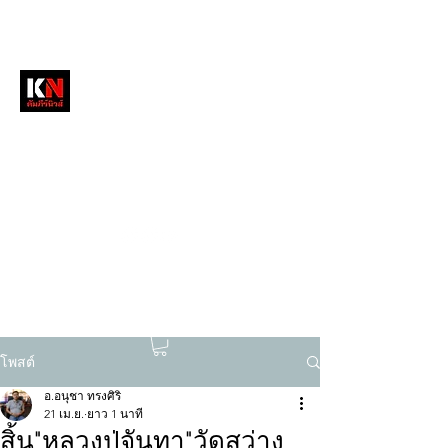
หนังสือพิมพ์คัมภีร์นิวส์
สื่อลึกวงการสงฆ์ เจาะตรงพระเครื่องดัง
tukompee07@gmail.com
0614034151
โพสต์
อ.อนุชา ทรงศิริ
21 เม.ย.
ยาว 1 นาที
สิ้น"หลวงปู่จันทา"วัดสว่าง