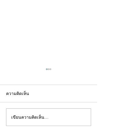
ความคิดเห็น
เขียนความคิดเห็น…
คอลัมน์"จับชีพจรวงการ
คอลัมน์"จับชีพจ
พระ"ประจำพุธที่ 29
พระ"ประจำอังคาร