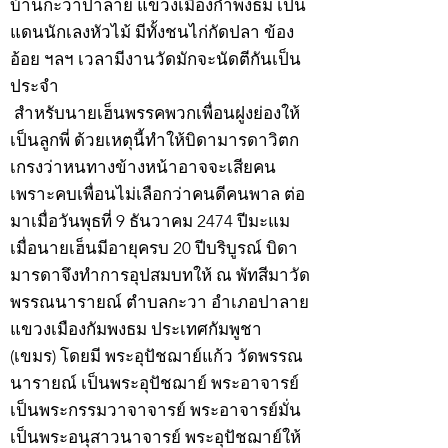
บ้านกะวาปาลาย แขวงเมืองกำพงธม เป็น
แดนนักเลงหัวไม้ มีทั้งชนไก่กัดปลา ข้อง
อ้อย ฯลฯ เวลามีงานวัดมักจะนัดตีกันเป็น
ประจำ
สำหรับนายเฮ็นพรรคพวกเพื่อนฝูงย่องให้
เป็นลูกพี่ ด้วยเหตุนี้ทำให้บิดามารดาวิตก
เกรงว่าหนทางข้างหน้าอาจจะเสียคน
เพราะคบเพื่อนไม่เลือกว่าคนดีคนพาล ต่อ
มาเมื่อวันพุธที่ 9 ธันวาคม 2474 ปีมะแม
เมื่อนายเฮ็นมีอายุครบ 20 ปีบริบูรณ์ บิดา
มารดาจึงทำการอุปสมบทให้ ณ พัทสีมาวัด
พรรณนารายณ์ ตำบลกะวา อำเภอปาลาย
แขวงเมืองกัมพงธม ประเทศกัมพูชา
(เขมร) โดยมี พระอุปัชฌาย์แก้ว วัดพรรณ
นารายณ์ เป็นพระอุปัชฌาย์ พระอาจารย์
เป็นพระกรรมวาจาจารย์ พระอาจารย์มั่น
เป็นพระอนุสาวนาจารย์ พระอุปัชฌาย์ให้