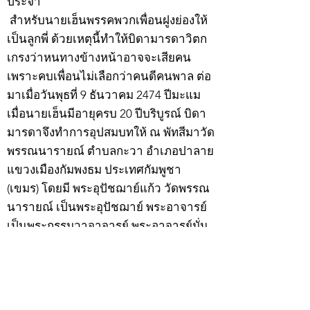
ประจำ
สำหรับนายเฮ็นพรรคพวกเพื่อนฝูงย่องให้
เป็นลูกพี่ ด้วยเหตุนี้ทำให้บิดามารดาวิตก
เกรงว่าหนทางข้างหน้าอาจจะเสียคน
เพราะคบเพื่อนไม่เลือกว่าคนดีคนพาล ต่อ
มาเมื่อวันพุธที่ 9 ธันวาคม 2474 ปีมะแม
เมื่อนายเฮ็นมีอายุครบ 20 ปีบริบูรณ์ บิดา
มารดาจึงทำการอุปสมบทให้ ณ พัทสีมาวัด
พรรณนารายณ์ ตำบลกะวา อำเภอปาลาย
แขวงเมืองกัมพงธม ประเทศกัมพูชา
(เขมร) โดยมี พระอุปัชฌาย์แก้ว วัดพรรณ
นารายณ์ เป็นพระอุปัชฌาย์ พระอาจารย์
เป็นพระกรรมวาจาจารย์ พระอาจารย์มั่น
เป็นพระอนุสาวนาจารย์ พระอุปัชฌาย์ให้
ฉายว่า “สิริวังโส”
เมื่อบวชแล้วก็จำพรรษาอยู่ที่วัดพรรณ
นารายณ์ ทำอุปัชฌาย์วัตรอาจาริยวัตร