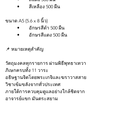
	•	สีเหลือง 500 ผืน
ขนาด A5 (5.6 x 8 นิ้ว)
	•	อักษรสีดำ 500 ผืน
	•	อักษรสีแดง 500 ผืน
📌 หมายเหตุสำคัญ
วัตถุมงคลทุกรายการ ผ่านพิธีพุทธาเทวา
ภิเษกครบทั้ง 11 วาระ
อธิษฐานจิตโดยพระเกจิและฆราวาสสาย
วิชาเข้มขลังจากทั่วประเทศ
ภายใต้การควบคุมดูแลอย่างใกล้ชิดจาก 
อาจารย์แขก มันตระสยาม