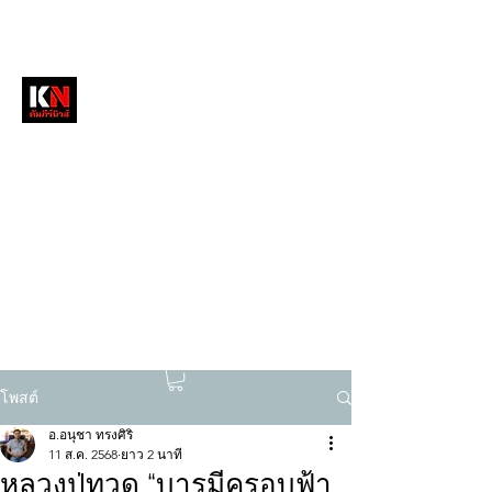
หนังสือพิมพ์คัมภีร์นิวส์
สื่อลึกวงการสงฆ์ เจาะตรงพระเครื่องดัง
tukompee07@gmail.com
0614034151
โพสต์
อ.อนุชา ทรงศิริ
11 ส.ค. 2568
ยาว 2 นาที
หลวงปู่ทวด “บารมีครอบฟ้า