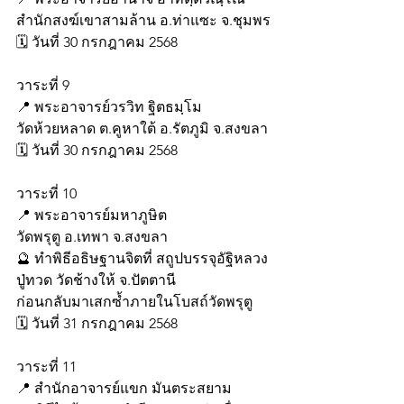
สำนักสงฆ์เขาสามล้าน อ.ท่าแซะ จ.ชุมพร
🗓️ วันที่ 30 กรกฎาคม 2568
วาระที่ 9
📍 พระอาจารย์วรวิท ฐิตธมฺโม
วัดห้วยหลาด ต.คูหาใต้ อ.รัตภูมิ จ.สงขลา
🗓️ วันที่ 30 กรกฎาคม 2568
วาระที่ 10
📍 พระอาจารย์มหาภูษิต
วัดพรุตู อ.เทพา จ.สงขลา
🔮 ทำพิธีอธิษฐานจิตที่ สถูปบรรจุอัฐิหลวง
ปู่ทวด วัดช้างให้ จ.ปัตตานี
ก่อนกลับมาเสกซ้ำภายในโบสถ์วัดพรุตู
🗓️ วันที่ 31 กรกฎาคม 2568
วาระที่ 11
📍 สำนักอาจารย์แขก มันตระสยาม