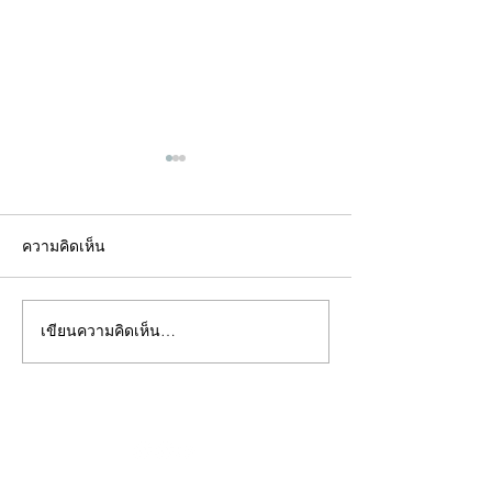
ความคิดเห็น
เขียนความคิดเห็น…
คอลัมน์"จับชีพจรวงการ
คอลัมน์"จับชีพจ
พระ"ประจำพุธที่ 29
พระ"ประจำอังคาร
กรกฎาคม 2569
กรกฎาคม 2569
©2020 by kampeenews. Proudly created with Wix.com