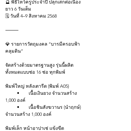
🔮 พิธีไหว้ครูประจำปี ปลุกเสกต่อเนื่อง
ยาว 6 วันเต็ม
🗓️ วันที่ 4–9 สิงหาคม 2568
⸻
💎 รายการวัตถุมงคล “บารมีครอบฟ้า
คลุมดิน”
จัดสร้างด้วยมาตรฐานสูง รุ่นนี้ผลิต 
ทั้งหมดแบบช่อ 16 ช่อ ทุกพิมพ์
พิมพ์ใหญ่ หลังเตารีด (พิมพ์ A05)
	•	เนื้อเงินยวง จำนวนสร้าง 
1,000 องค์
	•	เนื้อชินสังฆวานร (นำฤกษ์) 
จำนวนสร้าง 1,000 องค์
พิมพ์เล็ก หน้าอาปาเช่ แข้งขีด