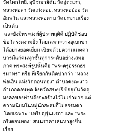
วัดโคกโพธิ์, อุปัชฌาย์ตัน วัดอู่ตะเภา,
หลวงพ่อลา วัดแก่งคอย, หลวงพ่อย้อย วัด
อัมพวัน และหลวงพ่อตาบ วัดมะขามเรียง
เป็นต้น
และยังมีพระสงฆ์ผู้ประพฤติดี ปฏิบัติชอบ
ข้อวัตรงดงามยิ่ง โดยเฉพาะวางอุเบกขา
ได้อย่างยอดเยี่ยม เปี่ยมด้วยความเมตตา
บารมีแก่คนทุกชั้นทุกกระดับอย่างเสมอ
ภาค พระสงฆ์รูปนั้นคือ “พระครูอรรถธร
รมาทร” หรือ ที่เรียกกันติดปากว่า “หลวง
พ่อเฮ็น แห่งวัดดอนทอง” ตำบลดงตะงาว
อำเภอดอนพุด จังหวัดสระบุรี ปัจจุบันวัตถุ
มงคลของท่านถึงจะสร้างไว้ไม่เก่ามาก แต่
ความนิยมในหมู่นักสะสมก็ไม่ธรรมดา
โดยเฉพาะ “เหรียญรุ่นแรก” และ “พระ
กริ่งดอนทอง” สนนราคาเล่นหาสูงขึ้น
เรื่อย