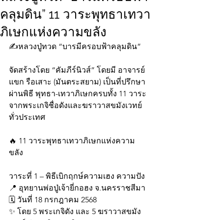
คลุมดิน” 11 วาระพุทธาเทวา
ภิเษกแห่งความขลัง
✍️หลวงปู่ทวด “บารมีครอบฟ้าคลุมดิน”
จัดสร้างโดย “คัมภีร์นิวส์” โดยมี อาจารย์
แขก รือเสาะ (มันตระสยาม) เป็นที่ปรึกษา
ผ่านพิธี พุทธา-เทวาภิเษกครบทั้ง 11 วาระ 
จากพระเกจิชื่อดังและฆราวาสขมังเวทย์
ทั่วประเทศ
🔥 11 วาระพุทธาเทวาภิเษกแห่งความ
ขลัง
วาระที่ 1 – พิธีเบิกฤกษ์ความเฮง ความปัง
📍 อุทยานพ่อปู่เจ้ายี่กอฮง จ.นครราชสีมา
🗓️ วันที่ 18 กรกฎาคม 2568
✨ โดย 5 พระเกจิดัง และ 5 ฆราวาสขมัง