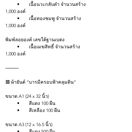
	•	เนื้อนวะกลับดำ จำนวนสร้าง 
1,000 องค์
	•	เนื้อทองชมพู จำนวนสร้าง 
1,000 องค์
พิมพ์ลอยองค์ เลขใต้ฐานเบตง
	•	เนื้อเมฆสิทธิ์ จำนวนสร้าง 
1,000 องค์
⸻
🟥 ผ้ายันต์ “บารมีครอบฟ้าคลุมดิน”
ขนาด A1 (24 x 32 นิ้ว)
	•	สีแดง 100 ผืน
	•	สีเหลือง 100 ผืน
ขนาด A3 (12 x 16.5 นิ้ว)
	•	สีแดง 500 ผืน