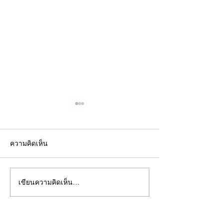
ความคิดเห็น
เขียนความคิดเห็น…
คอลัมน์"จับชีพจรวงการ
คอลัมน์"จับชีพจ
พระ"ประจำพุธที่ 29
พระ"ประจำอังคาร
กรกฎาคม 2569
กรกฎาคม 2569