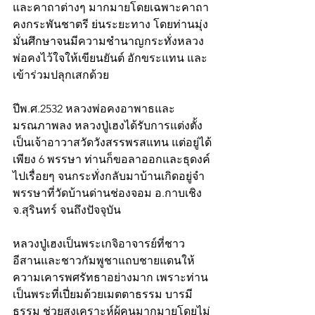
และคาถาต่างๆ มากมายโดยเฉพาะคาถา
คงกระพันชาตรี ย่นระยะทาง โดยท่านมุ่ง
มั่นศึกษาจนมีความชำนาญกระทั่งหลวง
พ่อคงไว้ใจให้เขียนยันต์ อักขระแทน และ
เข้าร่วมปลุกเสกด้วย
ปีพ.ศ.2532 หลวงพ่อคงอาพาธและ
มรณภาพลง หลวงปู่เฮงได้รับการแต่งตั้ง
เป็นเจ้าอาวาสวัดวังสรรพรสแทน แต่อยู่ได้
เพียง 6 พรรษา ท่านก็ขอลาออกและธุดงค์
ไปเรื่อยๆ จนกระทั่งกลับมาบ้านเกิดอยู่จำ
พรรษาที่วัดบ้านด่านช่องจอม อ.กาบเชิง 
จ.สุรินทร์ จนถึงปัจจุบัน 
หลวงปู่เฮงเป็นพระเกจิอาจารย์ที่ชาว
อีสานและชาวกัมพูชาแถบชายแดนให้
ความเคารพศรัทธาอย่างมาก เพราะท่าน
เป็นพระที่เปี่ยมด้วยเมตตาธรรม บารมี
ธรรม ช่วยสงเคราะห์ผู้คนมากมายโดยไม่