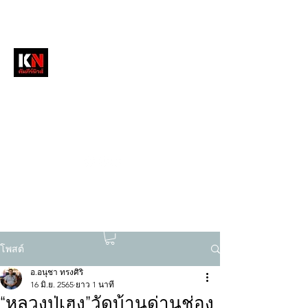
หนังสือพิมพ์คัมภีร์นิวส์
สื่อลึกวงการสงฆ์ เจาะตรงพระเครื่องดัง
tukompee07@gmail.com
0614034151
โพสต์
อ.อนุชา ทรงศิริ
16 มิ.ย. 2565
ยาว 1 นาที
“หลวงปู่เฮง”วัดบ้านด่านช่อง