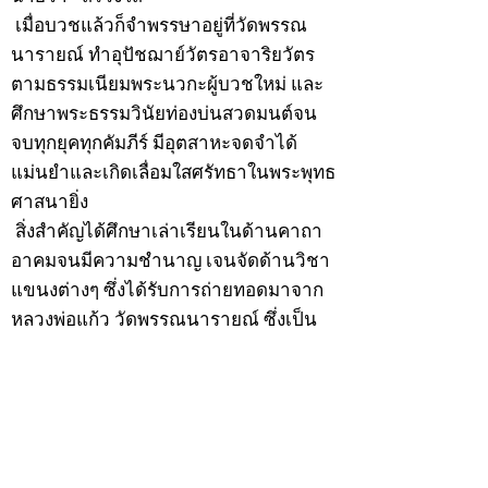
เมื่อบวชแล้วก็จำพรรษาอยู่ที่วัดพรรณ
นารายณ์ ทำอุปัชฌาย์วัตรอาจาริยวัตร
ตามธรรมเนียมพระนวกะผู้บวชใหม่ และ
ศึกษาพระธรรมวินัยท่องบ่นสวดมนต์จน
จบทุกยุคทุกคัมภีร์ มีอุตสาหะจดจำได้
แม่นยำและเกิดเลื่อมใสศรัทธาในพระพุทธ
ศาสนายิ่ง
สิ่งสำคัญได้ศึกษาเล่าเรียนในด้านคาถา
อาคมจนมีความชำนาญ เจนจัดด้านวิชา
แขนงต่างๆ ซึ่งได้รับการถ่ายทอดมาจาก
หลวงพ่อแก้ว วัดพรรณนารายณ์ ซึ่งเป็น
พระอุปัชฌาย์แล้ว ท่านจึงได้ตัดสินใจออก
ธุดงค์รอนแรมมาตามป่าและภูเขาเพื่อ
แสวงหาที่สงบวิเวกบำเพ็ญสมณธรรม และ
ปฏิบัติสมถวิปัสสนากัมมัฏฐาน
ต่อมาได้อยู่จำพรรษาที่ “วัดดอนทอง”