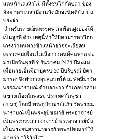
แดนนักเลงหัวไม้ มีทั้งชนไก่กัดปลา ข้อง
อ้อย ฯลฯ เวลามีงานวัดมักจะนัดตีกันเป็น
ประจำ
สำหรับนายเฮ็นพรรคพวกเพื่อนฝูงย่องให้
เป็นลูกพี่ ด้วยเหตุนี้ทำให้บิดามารดาวิตก
เกรงว่าหนทางข้างหน้าอาจจะเสียคน
เพราะคบเพื่อนไม่เลือกว่าคนดีคนพาล ต่อ
มาเมื่อวันพุธที่ 9 ธันวาคม 2474 ปีมะแม
เมื่อนายเฮ็นมีอายุครบ 20 ปีบริบูรณ์ บิดา
มารดาจึงทำการอุปสมบทให้ ณ พัทสีมาวัด
พรรณนารายณ์ ตำบลกะวา อำเภอปาลาย
แขวงเมืองกัมพงธม ประเทศกัมพูชา
(เขมร) โดยมี พระอุปัชฌาย์แก้ว วัดพรรณ
นารายณ์ เป็นพระอุปัชฌาย์ พระอาจารย์
เป็นพระกรรมวาจาจารย์ พระอาจารย์มั่น
เป็นพระอนุสาวนาจารย์ พระอุปัชฌาย์ให้
ฉายว่า “สิริวังโส”