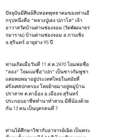
ปัจจุบันมีศิษย์สืบทอดพุทธาคมของท่านอี
กรุปหนึ่งคือ “หลวงปู่เฮง ปภาโส” เจ้า
อาวาสวัดบ้านด่านช่องจอม (วัดพัฒนาธร
รมาราม) บ้านด่านช่องจอม อ.กาบเชิง 
จ.สุรินทร์ อายุย่าง 95 ปี  
ท่านเกิดเมื่อวันที่ 11 ส.ค.2470 โยมพ่อชื่อ 
“ลอง” โยมแม่ชื่อ”เปก” เป็นชาวกัมพูชา 
แต่อพยพมาอยู่ประเทศไทยในสมัยที่
ฝรั่งเศสปกครอง โดยย้ายมาอยู่หมู่บ้าน
ปราสาท ต.ตาอ็อง อ.เมืองจ.สุรินทร์ 
ประกอบอาชีพทำนาทำสวน มีพี่น้องด้วย
กัน 13 คน เป็นบุตรคนที่ 7
ท่านได้ศึกษาวิชากับอาจารย์เฉิด เป็นพระ