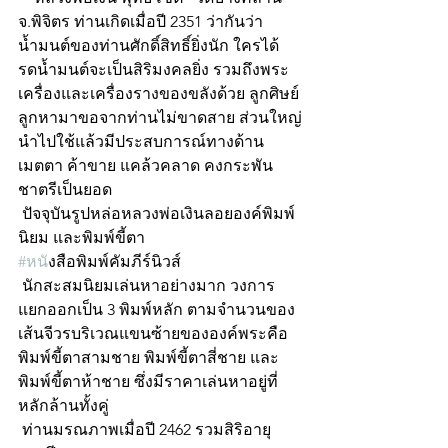
จ.พิจิตร ท่านเกิดเมื่อปี 2351 ว่ากันว่า
น้ำมนต์ของท่านศักดิ์สิทธิ์ยิ่งนัก ใครได้
รดน้ำมนต์จะเป็นสิริมงคลยิ่ง รวมถึงพระ
เครื่องและเครื่องรางของขลังด้วย ลูกศิษย์
ลูกหามาขอจากท่านไม่ขาดสาย ส่วนใหญ่
นำไปใช้แล้วมีประสบการณ์ทางด้าน
เมตตา ค้าขาย แคล้วคลาด คงกระพัน
ชาตรีเป็นยอด 
 ปัจจุบันรูปหล่อหลวงพ่อเงินลอยองค์พิมพ์
นิยม และพิมพ์ขี้ตา 
#หน
ังสือพิมพ์คัมภีร์นิวส์
 นักสะสมนิยมเล่นหาอย่างมาก วงการ
แยกออกเป็น 3 พิมพ์หลัก ตามจำนวนของ
เส้นจีวรบริเวณแขนซ้ายขององค์พระคือ 
พิมพ์ขี้ตาสามชาย พิมพ์ขี้ตาสี่ชาย และ
พิมพ์ขี้ตาห้าชาย ซึ่งมีราคาเล่นหาอยู่ที่
หลักล้านทั้งคู่
 ท่านมรณภาพเมื่อปี 2462 รวมสิริอายุ 