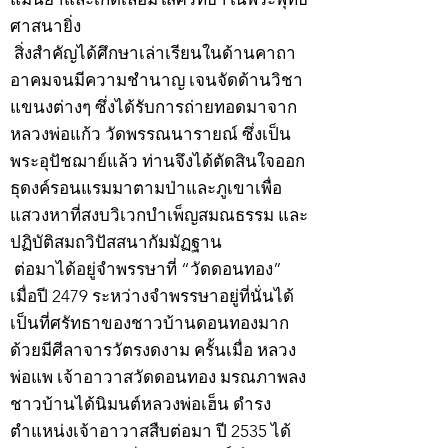
ศาสนายิ่ง
สิ่งสำคัญได้ศึกษาเล่าเรียนในด้านคาถา
อาคมจนมีความชำนาญ เจนจัดด้านวิชา
แขนงต่างๆ ซึ่งได้รับการถ่ายทอดมาจาก
หลวงพ่อแก้ว วัดพรรณนารายณ์ ซึ่งเป็น
พระอุปัชฌาย์แล้ว ท่านจึงได้ตัดสินใจออก
ธุดงค์รอนแรมมาตามป่าและภูเขาเพื่อ
แสวงหาที่สงบวิเวกบำเพ็ญสมณธรรม และ
ปฏิบัติสมถวิปัสสนากัมมัฏฐาน
ต่อมาได้อยู่จำพรรษาที่ “วัดดอนทอง”
เมื่อปี 2479 ระหว่างจำพรรษาอยู่ที่นั่นได้
เป็นที่ศรัทธาของชาวบ้านดอนทองมาก
ด้วยมีศีลาจารวัตรงดงาม ครั้นเมื่อ หลวง
พ่อแพ เจ้าอาวาสวัดดอนทอง มรณภาพลง
ชาวบ้านได้นิมนต์หลวงพ่อเฮ็น ดำรง
ตำแหน่งเจ้าอาวาสสืบต่อมา ปี 2535 ได้