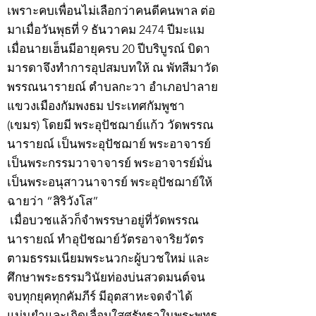
เพราะคบเพื่อนไม่เลือกว่าคนดีคนพาล ต่อ
มาเมื่อวันพุธที่ 9 ธันวาคม 2474 ปีมะแม
เมื่อนายเฮ็นมีอายุครบ 20 ปีบริบูรณ์ บิดา
มารดาจึงทำการอุปสมบทให้ ณ พัทสีมาวัด
พรรณนารายณ์ ตำบลกะวา อำเภอปาลาย
แขวงเมืองกัมพงธม ประเทศกัมพูชา
(เขมร) โดยมี พระอุปัชฌาย์แก้ว วัดพรรณ
นารายณ์ เป็นพระอุปัชฌาย์ พระอาจารย์
เป็นพระกรรมวาจาจารย์ พระอาจารย์มั่น
เป็นพระอนุสาวนาจารย์ พระอุปัชฌาย์ให้
ฉายว่า “สิริวังโส”
เมื่อบวชแล้วก็จำพรรษาอยู่ที่วัดพรรณ
นารายณ์ ทำอุปัชฌาย์วัตรอาจาริยวัตร
ตามธรรมเนียมพระนวกะผู้บวชใหม่ และ
ศึกษาพระธรรมวินัยท่องบ่นสวดมนต์จน
จบทุกยุคทุกคัมภีร์ มีอุตสาหะจดจำได้
แม่นยำและเกิดเลื่อมใสศรัทธาในพระพุทธ