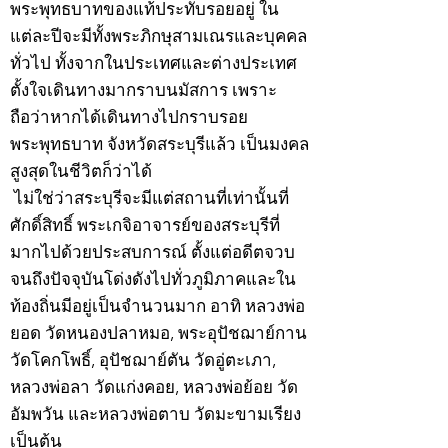
พระพุทธบาทของแท้ประทับรอยอยู่ ใน
แต่ละปีจะมีทั้งพระภิกษุสามเณรและบุคคล
ทั่วไป ทั้งจากในประเทศและต่างประเทศ
ตั้งใจเดินทางมากราบนมัสการ เพราะ
ถือว่าหากได้เดินทางไปกราบรอย
พระพุทธบาท จังหวัดสระบุรีแล้ว เป็นมงคล
สูงสุดในชีวิตก็ว่าได้
ไม่ใช่ว่าสระบุรีจะมีแต่สถานที่เท่านั้นที่
ศักดิ์สิทธิ์ พระเกจิอาจารย์ของสระบุรีที่
มากไปด้วยประสบการณ์ ตั้งแต่อดีตจวบ
จนถึงปัจจุบันโด่งดังไปทั่วภูมิภาคและใน
ท้องถิ่นมีอยู่เป็นจำนวนมาก อาทิ หลวงพ่อ
ยอด วัดหนองปลาหมอ, พระอุปัชฌาย์กาน
วัดโคกโพธิ์, อุปัชฌาย์ตัน วัดอู่ตะเภา,
หลวงพ่อลา วัดแก่งคอย, หลวงพ่อย้อย วัด
อัมพวัน และหลวงพ่อตาบ วัดมะขามเรียง
เป็นต้น