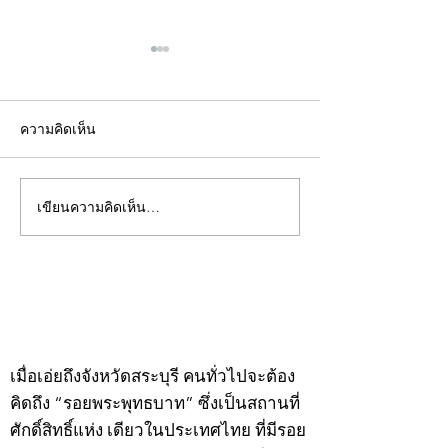
ความคิดเห็น
เขียนความคิดเห็น…
คอลัมน์"จับชีพจรวงการ
คอลัมน์"จับชีพจ
พระ"ประจำพุธที่ 29
พระ"ประจำอังคาร
กรกฎาคม 2569
กรกฎาคม 2569
©2020 by kampeenews. Proudly created with Wix.com
เมื่อเอ่ยถึงจังหวัดสระบุรี คนทั่วไปจะต้อง
คิดถึง “รอยพระพุทธบาท” ซึ่งเป็นสถานที่
ศักดิ์สิทธิ์แห่ง เดียวในประเทศไทย ที่มีรอย