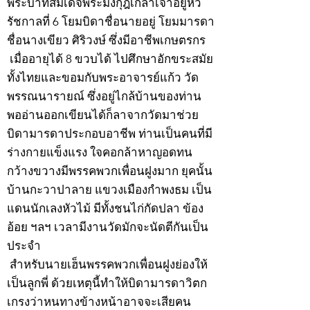
พระบาทสมเด็จพระมงกุฎเกล้าเจ้าอยู่หัว
รัชกาลที่ 6 โยมบิดาชื่อนายอยู่ โยมมารดา
ชื่อนางเขียว ศิริวงษ์ ซึ่งมีอาชีพเกษตรกร
เมื่ออายุได้ 8 ขวบได้ ไปศึกษาอักขระสมัย
ทั้งไทยและขอมกับพระอาจารย์แก้ว วัด
พรรณนารายณ์ ซึ่งอยู่ไกล้บ้านของท่าน
พออ่านออกเขียนได้ก็ลาจากวัดมาช่วย
บิดามารดาประกอบอาชีพ ท่านเป็นคนที่มี
ร่างกายแข็งแรง ใจคอกล้าหาญอดทน
กว้างขวางมีพรรคพวกเพื่อนฝูงมาก ยุคนั้น
บ้านกะวาปาลาย แขวงเมืองกำพงธม เป็น
แดนนักเลงหัวไม้ มีทั้งชนไก่กัดปลา ข้อง
อ้อย ฯลฯ เวลามีงานวัดมักจะนัดตีกันเป็น
ประจำ
สำหรับนายเฮ็นพรรคพวกเพื่อนฝูงย่องให้
เป็นลูกพี่ ด้วยเหตุนี้ทำให้บิดามารดาวิตก
เกรงว่าหนทางข้างหน้าอาจจะเสียคน