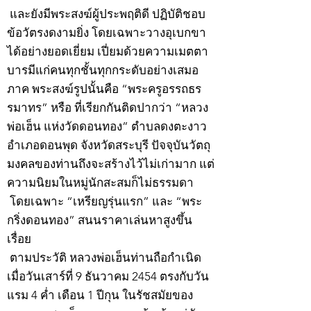
และยังมีพระสงฆ์ผู้ประพฤติดี ปฏิบัติชอบ
ข้อวัตรงดงามยิ่ง โดยเฉพาะวางอุเบกขา
ได้อย่างยอดเยี่ยม เปี่ยมด้วยความเมตตา
บารมีแก่คนทุกชั้นทุกกระดับอย่างเสมอ
ภาค พระสงฆ์รูปนั้นคือ “พระครูอรรถธร
รมาทร” หรือ ที่เรียกกันติดปากว่า “หลวง
พ่อเฮ็น แห่งวัดดอนทอง” ตำบลดงตะงาว
อำเภอดอนพุด จังหวัดสระบุรี ปัจจุบันวัตถุ
มงคลของท่านถึงจะสร้างไว้ไม่เก่ามาก แต่
ความนิยมในหมู่นักสะสมก็ไม่ธรรมดา
โดยเฉพาะ “เหรียญรุ่นแรก” และ “พระ
กริ่งดอนทอง” สนนราคาเล่นหาสูงขึ้น
เรื่อย
ตามประวัติ หลวงพ่อเฮ็นท่านถือกำเนิด
เมื่อวันเสาร์ที่ 9 ธันวาคม 2454 ตรงกับวัน
แรม 4 ค่ำ เดือน 1 ปีกุน ในรัชสมัยของ