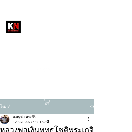
หนังสือพิมพ์คัมภีร์นิวส์
สื่อลึกวงการสงฆ์ เจาะตรงพระเครื่องดัง
tukompee07@gmail.com
0614034151
โพสต์
อ.อนุชา ทรงศิริ
12 ก.ค. 2563
ยาว 1 นาที
หลวงพ่อเงินพุทธโชติพระเกจิ