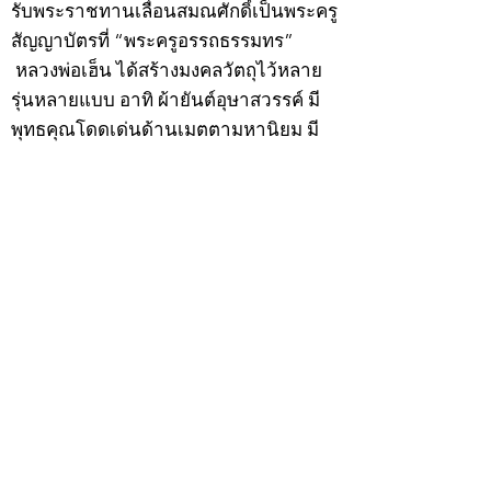
รับพระราชทานเลื่อนสมณศักดิ์เป็นพระครู
สัญญาบัตรที่ “พระครูอรรถธรรมทร”
หลวงพ่อเฮ็น ได้สร้างมงคลวัตถุไว้หลาย
รุ่นหลายแบบ อาทิ ผ้ายันต์อุษาสวรรค์ มี
พุทธคุณโดดเด่นด้านเมตตามหานิยม มี
ความเชื่อว่า เมื่อต้องการใช้ก่อนออกจาก
บ้าน ให้นำผ้ายันต์อุษาสวรรค์ เช็ดหน้า
จากซ้ายไปขวาสามครั้ง ว่ากันว่าจะมี
เสน่ห์ไปตลอดทั้งวัน
หลวงพ่อเฮ็นมรณภาพเมื่อวันที่ 24
กุมภาพันธ์ 2543 สิริอายุได้ 89 ปี
สำหรับวัตถุมงคล “ผ้ายันต์อุษาสวรรค์”
นั้น เซียนพระเครื่องต่างเสาะแสวงหา
สะสมกันเป็นอย่างมาก นอกจากนี้เหรียญ
รุ่นแรก “เหรียญเสมาหลวงพ่อเฮ็นรุ่นแรก
ปี 2529” ยังที่ได้รับความนิยมเป็นอย่างสูง
คณะศิษย์จัดสร้างถวายมุทิตาสักการะใน