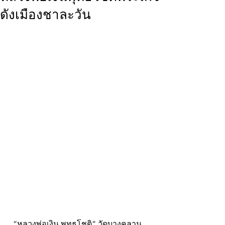
ดังเมืองชาละวัน
  “หลวงพ่อเงิน พุทธโชติ” วัดบางคลาน 