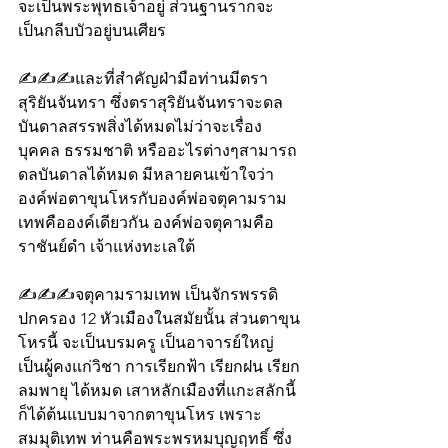
จะเป็นพระพุทธเจ้าอยู่ ส่วนฐานรากจะ
เป็นกลีบบัวอยู่บนเศียร 
✍️✍️✍️และที่สำคัญฝ่ามือท่านมีตรา
สุริยันจันทรา ซึ่งตราสุริยันจันทราจะดล
บันดาลสรรพสิ่งได้หมดไม่ว่าจะเรื่อง
บุคคล ธรรมชาติ หรืออะไรต่างๆสามารถ
ดลบันดาลได้หมด มีหลายคนเข้าใจว่า
องค์พ่อตาขุนโหรกับองค์พ่อจตุคามราม
เทพคือองค์เดียวกัน องค์พ่อจตุคามคือ
ราชันย์ดำ เจ้าแห่งทะเลใต้
✍️✍️✍️จตุคามรามเทพ เป็นจักรพรรดิ
ปกครอง 12 หัวเมืองในสมัยนั้น ส่วนตาขุน
โหรนี้ จะเป็นบรมครู เป็นอาจารย์ใหญ่ 
เป็นผู้คงแก่วิชา การเรียกฟ้า เรียกฝน เรียก
ลมพายุ ได้หมด เสาหลักเมืองที่แกะสลักนี้
ก็ได้ต้นแบบมาจากตาขุนโหร เพราะ
สมมุติเทพ ท่านคือพระพรหมบุญฤทธิ์ ซึ่ง