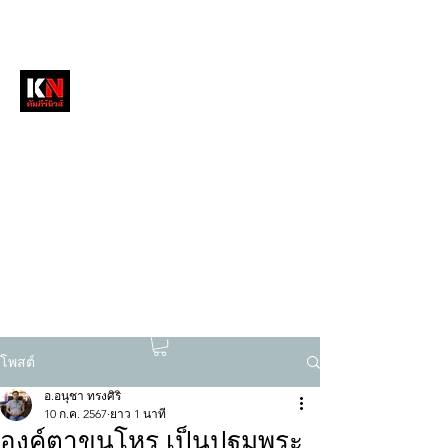
หนังสือพิมพ์คัมภีร์นิวส์
สื่อลึกวงการสงฆ์ เจาะตรงพระเครื่องดัง
tukompee07@gmail.com
0614034151
โพสต์
อ.อนุชา ทรงศิริ
10 ก.ค. 2567
ยาว 1 นาที
องค์ตาขุนโหร เป็นปฐมพระ