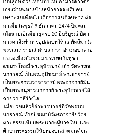
เป็นลูกพี่ ด้วยเหตุนี้ทำให้บิดามารดาวิตก
เกรงว่าหนทางข้างหน้าอาจจะเสียคน
เพราะคบเพื่อนไม่เลือกว่าคนดีคนพาล ต่อ
มาเมื่อวันพุธที่ 9 ธันวาคม 2474 ปีมะแม
เมื่อนายเฮ็นมีอายุครบ 20 ปีบริบูรณ์ บิดา
มารดาจึงทำการอุปสมบทให้ ณ พัทสีมาวัด
พรรณนารายณ์ ตำบลกะวา อำเภอปาลาย
แขวงเมืองกัมพงธม ประเทศกัมพูชา
(เขมร) โดยมี พระอุปัชฌาย์แก้ว วัดพรรณ
นารายณ์ เป็นพระอุปัชฌาย์ พระอาจารย์
เป็นพระกรรมวาจาจารย์ พระอาจารย์มั่น
เป็นพระอนุสาวนาจารย์ พระอุปัชฌาย์ให้
ฉายว่า “สิริวังโส”
เมื่อบวชแล้วก็จำพรรษาอยู่ที่วัดพรรณ
นารายณ์ ทำอุปัชฌาย์วัตรอาจาริยวัตร
ตามธรรมเนียมพระนวกะผู้บวชใหม่ และ
ศึกษาพระธรรมวินัยท่องบ่นสวดมนต์จน