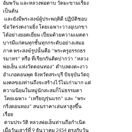
อัมพวัน และหลวงพ่อตาบ วัดมะขามเรียง
เป็นต้น
และยังมีพระสงฆ์ผู้ประพฤติดี ปฏิบัติชอบ
ข้อวัตรงดงามยิ่ง โดยเฉพาะวางอุเบกขา
ได้อย่างยอดเยี่ยม เปี่ยมด้วยความเมตตา
บารมีแก่คนทุกชั้นทุกกระดับอย่างเสมอ
ภาค พระสงฆ์รูปนั้นคือ “พระครูอรรถธร
รมาทร” หรือ ที่เรียกกันติดปากว่า “หลวง
พ่อเฮ็น แห่งวัดดอนทอง” ตำบลดงตะงาว
อำเภอดอนพุด จังหวัดสระบุรี ปัจจุบันวัตถุ
มงคลของท่านถึงจะสร้างไว้ไม่เก่ามาก แต่
ความนิยมในหมู่นักสะสมก็ไม่ธรรมดา
โดยเฉพาะ “เหรียญรุ่นแรก” และ “พระ
กริ่งดอนทอง” สนนราคาเล่นหาสูงขึ้น
เรื่อย
ตามประวัติ หลวงพ่อเฮ็นท่านถือกำเนิด
เมื่อวันเสาร์ที่ 9 ธันวาคม 2454 ตรงกับวัน