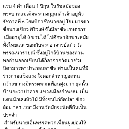
แรม 4 ค่ำ เดือน 1 ปีกุน ในรัชสมัยของ
พระบาทสมเด็จพระมงกุฎเกล้าเจ้าอยู่หัว
รัชกาลที่ 6 โยมบิดาชื่อนายอยู่ โยมมารดา
ชื่อนางเขียว ศิริวงษ์ ซึ่งมีอาชีพเกษตรกร
เมื่ออายุได้ 8 ขวบได้ ไปศึกษาอักขระสมัย
ทั้งไทยและขอมกับพระอาจารย์แก้ว วัด
พรรณนารายณ์ ซึ่งอยู่ไกล้บ้านของท่าน
พออ่านออกเขียนได้ก็ลาจากวัดมาช่วย
บิดามารดาประกอบอาชีพ ท่านเป็นคนที่มี
ร่างกายแข็งแรง ใจคอกล้าหาญอดทน
กว้างขวางมีพรรคพวกเพื่อนฝูงมาก ยุคนั้น
บ้านกะวาปาลาย แขวงเมืองกำพงธม เป็น
แดนนักเลงหัวไม้ มีทั้งชนไก่กัดปลา ข้อง
อ้อย ฯลฯ เวลามีงานวัดมักจะนัดตีกันเป็น
ประจำ
สำหรับนายเฮ็นพรรคพวกเพื่อนฝูงย่องให้