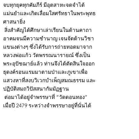
จบทุกยุคทุกคัมภีร์ มีอุตสาหะจดจำได้
แม่นยำและเกิดเลื่อมใสศรัทธาในพระพุทธ
ศาสนายิ่ง
สิ่งสำคัญได้ศึกษาเล่าเรียนในด้านคาถา
อาคมจนมีความชำนาญ เจนจัดด้านวิชา
แขนงต่างๆ ซึ่งได้รับการถ่ายทอดมาจาก
หลวงพ่อแก้ว วัดพรรณนารายณ์ ซึ่งเป็น
พระอุปัชฌาย์แล้ว ท่านจึงได้ตัดสินใจออก
ธุดงค์รอนแรมมาตามป่าและภูเขาเพื่อ
แสวงหาที่สงบวิเวกบำเพ็ญสมณธรรม และ
ปฏิบัติสมถวิปัสสนากัมมัฏฐาน
ต่อมาได้อยู่จำพรรษาที่ “วัดดอนทอง”
เมื่อปี 2479 ระหว่างจำพรรษาอยู่ที่นั่นได้
เป็นที่ศรัทธาของชาวบ้านดอนทองมาก
ด้วยมีศีลาจารวัตรงดงาม ครั้นเมื่อ หลวง
พ่อแพ เจ้าอาวาสวัดดอนทอง มรณภาพลง