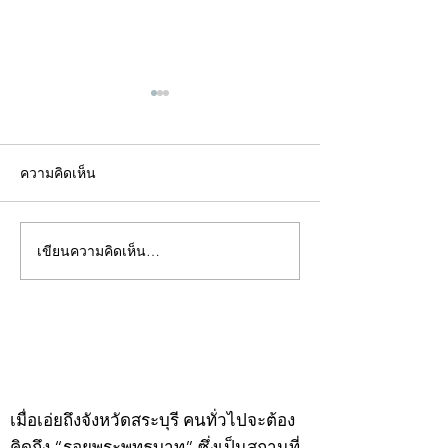
ความคิดเห็น
เขียนความคิดเห็น…
คอลัมน์"จับชีพจรวงการ
คอลัมน์"จับชีพจ
พระ"ประจำพุธที่ 29
พระ"ประจำอังคาร
กรกฎาคม 2569
กรกฎาคม 2569
©2020 by kampeenews. Proudly created with Wix.com
เมื่อเอ่ยถึงจังหวัดสระบุรี คนทั่วไปจะต้อง
คิดถึง “รอยพระพุทธบาท” ซึ่งเป็นสถานที่