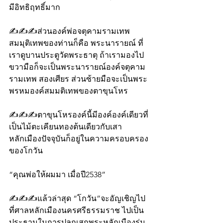
มีอิทธิฤทธิ์มาก
✍️✍️✍️ส่วนองค์พ่อจตุคามรามเทพ  
สมมุติเทพของท่านก็คือ พระนารายณ์ ที่
เราดูบานประตูวัดพระธาตุ ถ้าเรามองไป
ขวามือก็จะเป็นพระนารายณ์องค์จตุคาม
รามเทพ สองเศียร ส่วนซ้ายมือจะเป็นพระ
พรหมองค์สมมติเทพของตาขุนโหร 
✍️✍️✍️ตาขุนโหรองค์นี้มีองค์องค์เดียวที่
เป็นไม้ตะเคียนทองต้นเดียวกับเสา
หลักเมืองปัจจุบันก็อยู่ในความครอบครอง
ของโกวัน 
“คุณพ่อให้ผมมา เมื่อปี2538”
✍️✍️✍️แล้วล่าสุด “โกวัน”จะอัญเชิญไป
ที่ศาลหลักเมืองนครศรีธรรมราช ไปเป็น
ประธานในการปลุกเสกพระหลักเมืองรุ่น