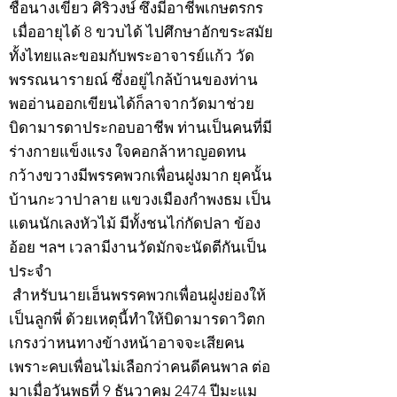
ชื่อนางเขียว ศิริวงษ์ ซึ่งมีอาชีพเกษตรกร
เมื่ออายุได้ 8 ขวบได้ ไปศึกษาอักขระสมัย
ทั้งไทยและขอมกับพระอาจารย์แก้ว วัด
พรรณนารายณ์ ซึ่งอยู่ไกล้บ้านของท่าน
พออ่านออกเขียนได้ก็ลาจากวัดมาช่วย
บิดามารดาประกอบอาชีพ ท่านเป็นคนที่มี
ร่างกายแข็งแรง ใจคอกล้าหาญอดทน
กว้างขวางมีพรรคพวกเพื่อนฝูงมาก ยุคนั้น
บ้านกะวาปาลาย แขวงเมืองกำพงธม เป็น
แดนนักเลงหัวไม้ มีทั้งชนไก่กัดปลา ข้อง
อ้อย ฯลฯ เวลามีงานวัดมักจะนัดตีกันเป็น
ประจำ
สำหรับนายเฮ็นพรรคพวกเพื่อนฝูงย่องให้
เป็นลูกพี่ ด้วยเหตุนี้ทำให้บิดามารดาวิตก
เกรงว่าหนทางข้างหน้าอาจจะเสียคน
เพราะคบเพื่อนไม่เลือกว่าคนดีคนพาล ต่อ
มาเมื่อวันพุธที่ 9 ธันวาคม 2474 ปีมะแม