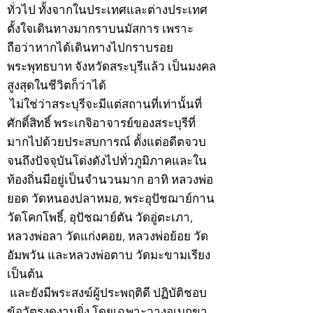
ทั่วไป ทั้งจากในประเทศและต่างประเทศ
ตั้งใจเดินทางมากราบนมัสการ เพราะ
ถือว่าหากได้เดินทางไปกราบรอย
พระพุทธบาท จังหวัดสระบุรีแล้ว เป็นมงคล
สูงสุดในชีวิตก็ว่าได้
ไม่ใช่ว่าสระบุรีจะมีแต่สถานที่เท่านั้นที่
ศักดิ์สิทธิ์ พระเกจิอาจารย์ของสระบุรีที่
มากไปด้วยประสบการณ์ ตั้งแต่อดีตจวบ
จนถึงปัจจุบันโด่งดังไปทั่วภูมิภาคและใน
ท้องถิ่นมีอยู่เป็นจำนวนมาก อาทิ หลวงพ่อ
ยอด วัดหนองปลาหมอ, พระอุปัชฌาย์กาน
วัดโคกโพธิ์, อุปัชฌาย์ตัน วัดอู่ตะเภา,
หลวงพ่อลา วัดแก่งคอย, หลวงพ่อย้อย วัด
อัมพวัน และหลวงพ่อตาบ วัดมะขามเรียง
เป็นต้น
และยังมีพระสงฆ์ผู้ประพฤติดี ปฏิบัติชอบ
ข้อวัตรงดงามยิ่ง โดยเฉพาะวางอุเบกขา