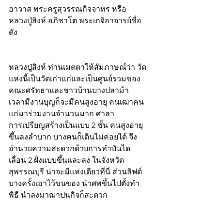
อาวาส พระครูสุวรรณกิจจาทร หรือ 
หลวงปู่สิงห์ อภิชาโต พระเกจิอาจารย์ชื่อ
ดัง 
หลวงปู่สิงห์ ท่านเมตตาให้สัมภาษณ์ว่า วัด
แห่งนี้เป็นวัดเก่าแก่และเป็นศูนย์รวมของ
คณะศรัทธาและชาวบ้านบางปลาม้า 
เวลามีงานบุญก็จะมีคนสูงอายุ คนเฒ่าคน
แก่มาร่วมงานจำนวนมาก ศาลา
การเปรียญสร้างเป็นแบบ 2 ชั้น คนสูงอายุ
ขึ้นลงลำบาก บางคนก็เดินไม่ค่อยได้ จึง
อำนวยความสะดวกด้วยการทำบันได
เลื่อน 2 ฝั่งแบบขึ้นและลง ในจังหวัด
สุพรรณบุรี น่าจะมีแห่งเดียวที่นี่ ส่วนลิฟต์
บางครั้งเอาไว้ขนของ นำศพขึ้นไปตั้งทำ
พิธี นำลงมาฌาปนกิจก็สะดวก 