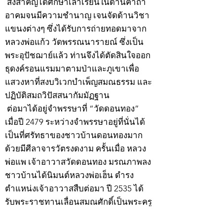
สิ่งสำคัญได้ศึกษาเล่าเรียนในด้านคาถา
อาคมจนมีความชำนาญ เจนจัดด้านวิชา
แขนงต่างๆ ซึ่งได้รับการถ่ายทอดมาจาก
หลวงพ่อแก้ว วัดพรรณนารายณ์ ซึ่งเป็น
พระอุปัชฌาย์แล้ว ท่านจึงได้ตัดสินใจออก
ธุดงค์รอนแรมมาตามป่าและภูเขาเพื่อ
แสวงหาที่สงบวิเวกบำเพ็ญสมณธรรม และ
ปฏิบัติสมถวิปัสสนากัมมัฏฐาน
ต่อมาได้อยู่จำพรรษาที่ “วัดดอนทอง”
เมื่อปี 2479 ระหว่างจำพรรษาอยู่ที่นั่นได้
เป็นที่ศรัทธาของชาวบ้านดอนทองมาก
ด้วยมีศีลาจารวัตรงดงาม ครั้นเมื่อ หลวง
พ่อแพ เจ้าอาวาสวัดดอนทอง มรณภาพลง
ชาวบ้านได้นิมนต์หลวงพ่อเฮ็น ดำรง
ตำแหน่งเจ้าอาวาสสืบต่อมา ปี 2535 ได้
รับพระราชทานเลื่อนสมณศักดิ์เป็นพระครู
สัญญาบัตรที่ “พระครูอรรถธรรมทร”