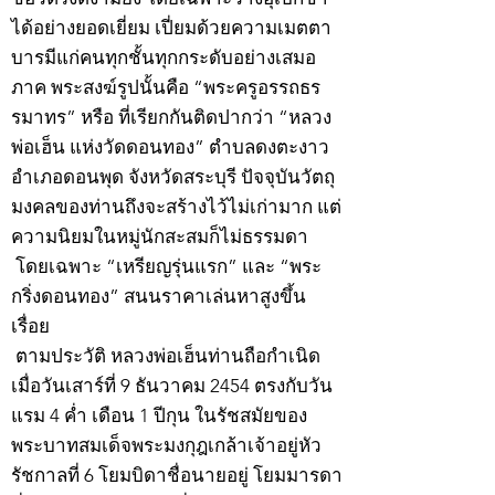
ได้อย่างยอดเยี่ยม เปี่ยมด้วยความเมตตา
บารมีแก่คนทุกชั้นทุกกระดับอย่างเสมอ
ภาค พระสงฆ์รูปนั้นคือ “พระครูอรรถธร
รมาทร” หรือ ที่เรียกกันติดปากว่า “หลวง
พ่อเฮ็น แห่งวัดดอนทอง” ตำบลดงตะงาว
อำเภอดอนพุด จังหวัดสระบุรี ปัจจุบันวัตถุ
มงคลของท่านถึงจะสร้างไว้ไม่เก่ามาก แต่
ความนิยมในหมู่นักสะสมก็ไม่ธรรมดา
โดยเฉพาะ “เหรียญรุ่นแรก” และ “พระ
กริ่งดอนทอง” สนนราคาเล่นหาสูงขึ้น
เรื่อย
ตามประวัติ หลวงพ่อเฮ็นท่านถือกำเนิด
เมื่อวันเสาร์ที่ 9 ธันวาคม 2454 ตรงกับวัน
แรม 4 ค่ำ เดือน 1 ปีกุน ในรัชสมัยของ
พระบาทสมเด็จพระมงกุฎเกล้าเจ้าอยู่หัว
รัชกาลที่ 6 โยมบิดาชื่อนายอยู่ โยมมารดา