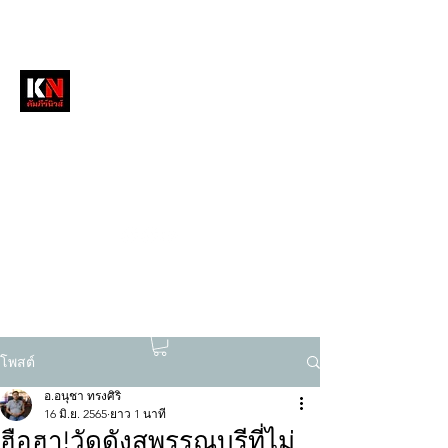
หนังสือพิมพ์คัมภีร์นิวส์
สื่อลึกวงการสงฆ์ เจาะตรงพระเครื่องดัง
tukompee07@gmail.com
0614034151
โพสต์
อ.อนุชา ทรงศิริ
16 มิ.ย. 2565
ยาว 1 นาที
ฮือฮา!วัดดังสุพรรณบุรีที่ไม่