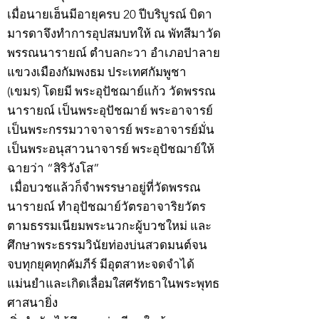
เมื่อนายเฮ็นมีอายุครบ 20 ปีบริบูรณ์ บิดา
มารดาจึงทำการอุปสมบทให้ ณ พัทสีมาวัด
พรรณนารายณ์ ตำบลกะวา อำเภอปาลาย
แขวงเมืองกัมพงธม ประเทศกัมพูชา
(เขมร) โดยมี พระอุปัชฌาย์แก้ว วัดพรรณ
นารายณ์ เป็นพระอุปัชฌาย์ พระอาจารย์
เป็นพระกรรมวาจาจารย์ พระอาจารย์มั่น
เป็นพระอนุสาวนาจารย์ พระอุปัชฌาย์ให้
ฉายว่า “สิริวังโส”
เมื่อบวชแล้วก็จำพรรษาอยู่ที่วัดพรรณ
นารายณ์ ทำอุปัชฌาย์วัตรอาจาริยวัตร
ตามธรรมเนียมพระนวกะผู้บวชใหม่ และ
ศึกษาพระธรรมวินัยท่องบ่นสวดมนต์จน
จบทุกยุคทุกคัมภีร์ มีอุตสาหะจดจำได้
แม่นยำและเกิดเลื่อมใสศรัทธาในพระพุทธ
ศาสนายิ่ง