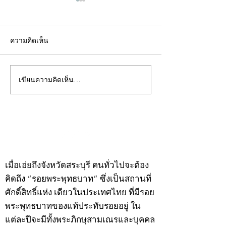
ความคิดเห็น
เขียนความคิดเห็น…
คอลัมน์"จับชีพจรวงการ
คอลัมน์"จับชีพจ
พระ"ประจำพุธที่ 29
พระ"ประจำอังคาร
กรกฎาคม 2569
กรกฎาคม 2569
©2020 by kampeenews. Proudly created with Wix.com
เมื่อเอ่ยถึงจังหวัดสระบุรี คนทั่วไปจะต้อง
คิดถึง “รอยพระพุทธบาท” ซึ่งเป็นสถานที่
ศักดิ์สิทธิ์แห่ง เดียวในประเทศไทย ที่มีรอย
พระพุทธบาทของแท้ประทับรอยอยู่ ใน
แต่ละปีจะมีทั้งพระภิกษุสามเณรและบุคคล