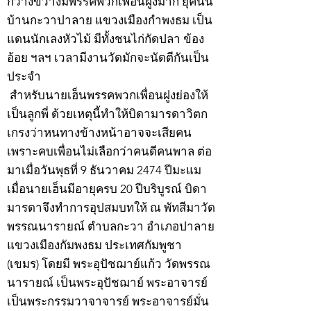
กว้างขวางมีพรรคพวกเพื่อนฝูงมาก ยุคนั้น
บ้านกะวาปาลาย แขวงเมืองกำพงธม เป็น
แดนนักเลงหัวไม้ มีทั้งชนไก่กัดปลา ข้อง
อ้อย ฯลฯ เวลามีงานวัดมักจะนัดตีกันเป็น
ประจำ
สำหรับนายเฮ็นพรรคพวกเพื่อนฝูงย่องให้
เป็นลูกพี่ ด้วยเหตุนี้ทำให้บิดามารดาวิตก
เกรงว่าหนทางข้างหน้าอาจจะเสียคน
เพราะคบเพื่อนไม่เลือกว่าคนดีคนพาล ต่อ
มาเมื่อวันพุธที่ 9 ธันวาคม 2474 ปีมะแม
เมื่อนายเฮ็นมีอายุครบ 20 ปีบริบูรณ์ บิดา
มารดาจึงทำการอุปสมบทให้ ณ พัทสีมาวัด
พรรณนารายณ์ ตำบลกะวา อำเภอปาลาย
แขวงเมืองกัมพงธม ประเทศกัมพูชา
(เขมร) โดยมี พระอุปัชฌาย์แก้ว วัดพรรณ
นารายณ์ เป็นพระอุปัชฌาย์ พระอาจารย์
เป็นพระกรรมวาจาจารย์ พระอาจารย์มั่น