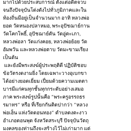
มากไปด้วยประสบการณ์ ตั้งแต่อดีตจวบ
จนถึงปัจจุบันโด่งดังไปทั่วภูมิภาคและใน
ท้องถิ่นมีอยู่เป็นจำนวนมาก อาทิ หลวงพ่อ
ยอด วัดหนองปลาหมอ, พระอุปัชฌาย์กาน
วัดโคกโพธิ์, อุปัชฌาย์ตัน วัดอู่ตะเภา,
หลวงพ่อลา วัดแก่งคอย, หลวงพ่อย้อย วัด
อัมพวัน และหลวงพ่อตาบ วัดมะขามเรียง
เป็นต้น
และยังมีพระสงฆ์ผู้ประพฤติดี ปฏิบัติชอบ
ข้อวัตรงดงามยิ่ง โดยเฉพาะวางอุเบกขา
ได้อย่างยอดเยี่ยม เปี่ยมด้วยความเมตตา
บารมีแก่คนทุกชั้นทุกกระดับอย่างเสมอ
ภาค พระสงฆ์รูปนั้นคือ “พระครูอรรถธร
รมาทร” หรือ ที่เรียกกันติดปากว่า “หลวง
พ่อเฮ็น แห่งวัดดอนทอง” ตำบลดงตะงาว
อำเภอดอนพุด จังหวัดสระบุรี ปัจจุบันวัตถุ
มงคลของท่านถึงจะสร้างไว้ไม่เก่ามาก แต่