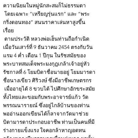
ความนิยมในหมู่นักสะสมก็ไม่ธรรมดา
โดยเฉพาะ “เหรียญรุ่นแรก” และ “พระ
กริ่งดอนทอง” สนนราคาเล่นหาสูงขึ้น
เรื่อย
ตามประวัติ หลวงพ่อเฮ็นท่านถือกำเนิด
เมื่อวันเสาร์ที่ 9 ธันวาคม 2454 ตรงกับวัน
แรม 4 ค่ำ เดือน 1 ปีกุน ในรัชสมัยของ
พระบาทสมเด็จพระมงกุฎเกล้าเจ้าอยู่หัว
รัชกาลที่ 6 โยมบิดาชื่อนายอยู่ โยมมารดา
ชื่อนางเขียว ศิริวงษ์ ซึ่งมีอาชีพเกษตรกร
เมื่ออายุได้ 8 ขวบได้ ไปศึกษาอักขระสมัย
ทั้งไทยและขอมกับพระอาจารย์แก้ว วัด
พรรณนารายณ์ ซึ่งอยู่ไกล้บ้านของท่าน
พออ่านออกเขียนได้ก็ลาจากวัดมาช่วย
บิดามารดาประกอบอาชีพ ท่านเป็นคนที่มี
ร่างกายแข็งแรง ใจคอกล้าหาญอดทน