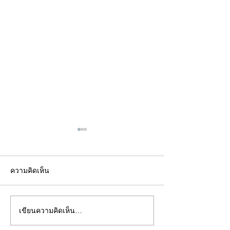
ความคิดเห็น
เขียนความคิดเห็น…
คอลัมน์"จับชีพจรวงการ
คอลัมน์"จับชีพจ
พระ"ประจำพุธที่ 29
พระ"ประจำอังคาร