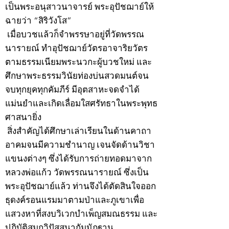
เป็นพระอนุสาวนาจารย์ พระอุปัชฌาย์ให้
ฉายว่า “สิริวังโส”
เมื่อบวชแล้วก็จำพรรษาอยู่ที่วัดพรรณ
นารายณ์ ทำอุปัชฌาย์วัตรอาจาริยวัตร
ตามธรรมเนียมพระนวกะผู้บวชใหม่ และ
ศึกษาพระธรรมวินัยท่องบ่นสวดมนต์จน
จบทุกยุคทุกคัมภีร์ มีอุตสาหะจดจำได้
แม่นยำและเกิดเลื่อมใสศรัทธาในพระพุทธ
ศาสนายิ่ง
สิ่งสำคัญได้ศึกษาเล่าเรียนในด้านคาถา
อาคมจนมีความชำนาญ เจนจัดด้านวิชา
แขนงต่างๆ ซึ่งได้รับการถ่ายทอดมาจาก
หลวงพ่อแก้ว วัดพรรณนารายณ์ ซึ่งเป็น
พระอุปัชฌาย์แล้ว ท่านจึงได้ตัดสินใจออก
ธุดงค์รอนแรมมาตามป่าและภูเขาเพื่อ
แสวงหาที่สงบวิเวกบำเพ็ญสมณธรรม และ
ปฏิบัติสมถวิปัสสนากัมมัฏฐาน