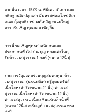
จากนั้น เวลา  15.09 น. พิธีเทวาภิเษก และ
อธิษฐานจิตปลุกเสก มีมหรสพสมโภช ลิเก
คณะ กุ้งสุทธิราช วงศ์เทวัญ คณะใหญ่ 
ดารารับเชิญ คุณบอล เชิญยิ้ม  
การนี้ ขอเชิญพุทธศาสนิกชนและ
ประชาชนทั่วไป ร่วมบุญ ทองแท่งใหญ่  
รับท้าวเวสสุวรรณ 1 องค์ (ขนาด 12นิ้ว)
รายการวัถุมงคลร่วมบุญสมทบทุน  ท้าว
เวสสุวรรณ  รุ่นธนบดีเศรษฐีอุดมทรัพย์ 
เนื้อโลหะสำริด(ขนาด 24 นิ้ว) ท้าวเวส
สุวรรณ เนื้อโลหะสำริด (ขนาด 12 นิ้ว) 
ท้าวเวสสุวรรณ เนื้อเรซิ่นแร่เหล็กน้ำพี้ 
(ขนาด 12นิ้ว) เหรียญท้าวเวสสุวรรณ ทรง
จำปี