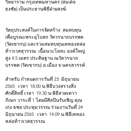
วิทยาราม กรุงเทพมหานคร (สมเด็จ
ธงชัย) เป็นประธานพิธีฝ่ายสงฆ์      
วัตถุประสงค์ในการจัดสร้าง  สมทบทุน
เพื่อบูรณะพระอุโบสถ วัดวรนาถบรรพต 
(วัดเขากบ) และร่วมสมทบทุนเททองหล่อ
ท้าวเวสสุวรรณ  เนื้อนวะโลหะ องค์ใหญ่ 
สูง 4.5 เมตร ประดิษฐาน ณวัดวรนาถ
บรรพต (วัดเขากบ) อ.เมือง จ.นครสวรรค์
สำหรับ กำหนดการวันที่ 23  มิถุนายน 
2565   เวลา  18.00 น.พิธีบวงสรวงสิ่ง
ศักดิ์สิทธิ์ เวลา  19.30 น.พิธีสวดเทวา
ภิเษก วาระที่ 1 โดยมีศิลปินรับเชิญ คุณ 
เก่ง ธชย ประทุมวรรณ ร่วมงานวันที่ 24 
มิถุนายน 2565   เวลา  14.09 น.พิธีเททอง
หล่อท้าวเวสสุวรรณ 