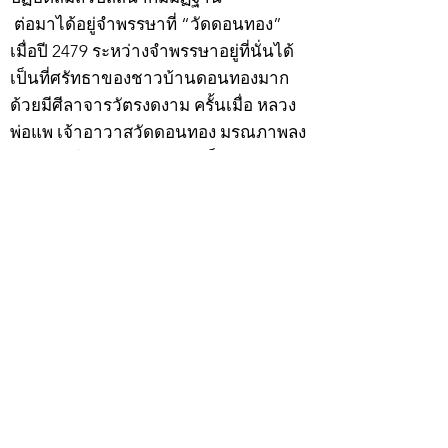
ต่อมาได้อยู่จำพรรษาที่ “วัดดอนทอง”
เมื่อปี 2479 ระหว่างจำพรรษาอยู่ที่นั่นได้
เป็นที่ศรัทธาของชาวบ้านดอนทองมาก
ด้วยมีศีลาจารวัตรงดงาม ครั้นเมื่อ หลวง
พ่อแพ เจ้าอาวาสวัดดอนทอง มรณภาพลง
ชาวบ้านได้นิมนต์หลวงพ่อเฮ็น ดำรง
ตำแหน่งเจ้าอาวาสสืบต่อมา ปี 2535 ได้
รับพระราชทานเลื่อนสมณศักดิ์เป็นพระครู
สัญญาบัตรที่ “พระครูอรรถธรรมทร”
หลวงพ่อเฮ็น ได้สร้างมงคลวัตถุไว้หลาย
รุ่นหลายแบบ อาทิ ผ้ายันต์อุษาสวรรค์ มี
พุทธคุณโดดเด่นด้านเมตตามหานิยม มี
ความเชื่อว่า เมื่อต้องการใช้ก่อนออกจาก
บ้าน ให้นำผ้ายันต์อุษาสวรรค์ เช็ดหน้า
จากซ้ายไปขวาสามครั้ง ว่ากันว่าจะมี
เสน่ห์ไปตลอดทั้งวัน