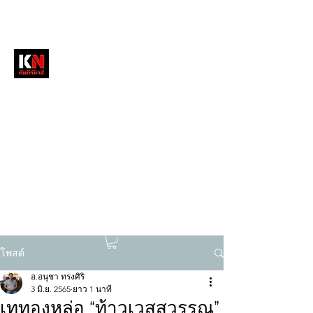
หนังสือพิมพ์คัมภีร์นิวส์
สื่อลึกวงการสงฆ์ เจาะตรงพระเครื่องดัง
tukompee07@gmail.com
0614034151
โพสต์
อ.อนุชา ทรงศิริ
3 มิ.ย. 2565
ยาว 1 นาที
เททองหล่อ “ท้าวเวสสุวรรณ”