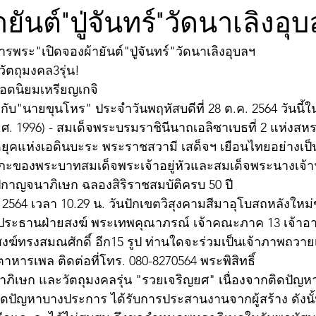
ยันต์"ปู่จันทร์"วัดนาเลิงอุ
รพระ"เปิดจองผ้ายันต์"ปู่จันทร์"วัดนาเลิงอุบลฯ
ัตถุมงคล3รุ่น!
ยอดนิยมเหรียญเกจิ
บ"นายขุนโหร" ประจำวันพฤหัสบดีที่ 28 ต.ค. 2564 วันนี้ใน
ค.ศ. 1996) - สมเด็จพระบรมราชินีนาถเอลิซาเบธที่ 2 แห่งส
ดยุคแห่งเอดินบะระ พระราชสวามี เสด็จฯ เยือนไทยอย่างเป
ะของพระบาทสมเด็จพระเจ้าอยู่หัวและสมเด็จพระนางเจ้
กาญจนาภิเษก ฉลองสิริราชสมบัติครบ 50 ปี
ยน 2564 เวลา 10.29 น. วันปักเขตวิสุงคามสีมาอุโบสถหลังใหม
ประธานฝ่ายสงฆ์ พระเทพคุณาภรณ์ เจ้าคณะภาค 13 เจ้าอ
ฆ์ทรงสมณศักดิ์ อีก15 รูป ท่านใดจะร่วมเป็นเจ้าภาพถวาย
หารเพล ติดต่อที่โทร. 080-8270564 พระพิสิทธิ์ 
ธาภิเษก และวัตถุมงคลรุ่น "รวยเจริญยศ" เนื่องจากติดปัญหา
ติดปัญหาบางประการ ได้รับการประสานงานจากผู้สร้าง ดังนั้