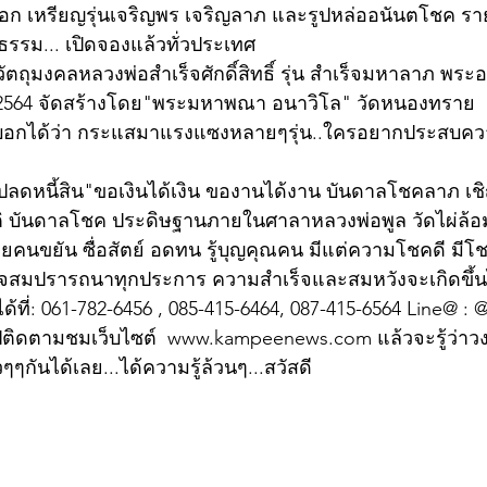
านออก เหรียญรุ่นเจริญพร เจริญลาภ และรูปหล่ออนันตโชค ร
กธรรม... เปิดจองแล้วทั่วประเทศ
ี...วัตถุมงคลหลวงพ่อสำเร็จศักดิ์สิทธิ์ รุ่น สำเร็จมหาลาภ พร
ปี 2564 จัดสร้างโดย"พระมหาพณา อนาวิโล" วัดหนองทราย 
ี้บอกได้ว่า กระแสมาแรงแซงหลายๆรุ่น..ใครอยากประสบคว
..ปลดหนี้สิน"ขอเงินได้เงิน ของานได้งาน บันดาลโชคลาภ เช
ติ บันดาลโชค ประดิษฐานภายในศาลาหลวงพ่อพูล วัดไผ่ล้
่วยคนขยัน ซื่อสัตย์ อดทน รู้บุญคุณคน มีแต่ความโชคดี มี
็จสมปรารถนาทุกประการ ความสำเร็จและสมหวังจะเกิดขึ้น
ด้ที่: 061-782-6456 , 085-415-6464, 087-415-6564 Line@ :
ไปติดตามชมเว็บไซต์  www.kampeenews.com แล้วจะรู้ว่า
ัวๆๆกันได้เลย...ได้ความรู้ล้วนๆ...สวัสดี