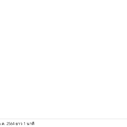
ขุนแผน khun paen
พระเก่าใหม่ยอดนิยม
ร้านพระเอกคัมภีร์
พระกริ
ต.ค. 2564
ยาว 1 นาที