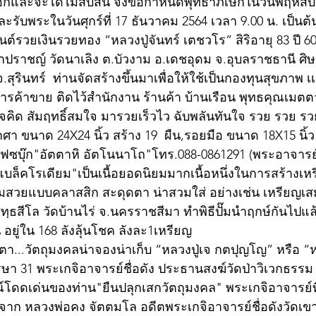
นอีกและจะได้ไม่สบสน จึงขอกำหนดพุทธาภิเษกในวันพฤหัสบดี
ละรับพระในวันศุกร์ที่ 17 ธันวาคม 2564 เวลา 9.00 น. เป็นต
ยันต์รวยเงินรวยทอง “หลวงปู่จันทร์ เตชวโร” สิริอายุ 83 ปี
ักปราชญ์ วัดนาเลิง ต.บัวงาม อ.เดชอุดม จ.อุบลราชธานี ศิษย
จ.สุรินทร์  ท่านจัดสร้างขึ้นมาเพื่อให้ใช้เป็นกองทุนสุขภาพ เเ
่การค้าขาย ติดไว้สำนักงาน ร้านค้า บ้านเรือน พุทธคุณเมต
ใจคิด สัมฤทธิ์สมใจ มารวยเร็วไว ฉับพลันทันใจ รวย รวย ร
กศา ขนาด 24X24 นิ้ว สร้าง 19  ผืน,รอยมือ ขนาด 18X15 นิ้ว 
ี่เฟซบุ๊ก"อัตตาหิ อัตโนนาโถ"โทร.088-0861291 (พระอาจารย
ื้อแบล็คโรเดียม"เป็นเนื้อยอดนิยมมากเนื้อหนึ่งในการสร้างเ
ามสวยแบบคลาสสิก สะดุดตา น่าสวมใส่ อย่างเช่น เหรียญ
ฺธสีโล วัดบ้านไร่ จ.นครราชสีมา ทำพิธีปั๊มนำฤกษ์กันไปแล้ว
น อยู่ใน 168 ลังลุ้นโชค ลังละ1เหรียญ
ตา...วัตถุมงคลน่าจองน่าเก็บ “หลวงปู่เจ กตปุญโญ” หรือ “
รษา 31 พระเกจิอาจารย์ชื่อดัง ประธานสงฆ์วัดป่าวิเวกธรร
ณ์โดดเด่นของท่าน"ยืนปลุกเสกวัตถุมงคล" พระเกจิอาจารย์ที่
จาก หลวงพ่อคง จัตตมโล อดีตพระเกจิอาจารย์ชื่อดังวัดเข