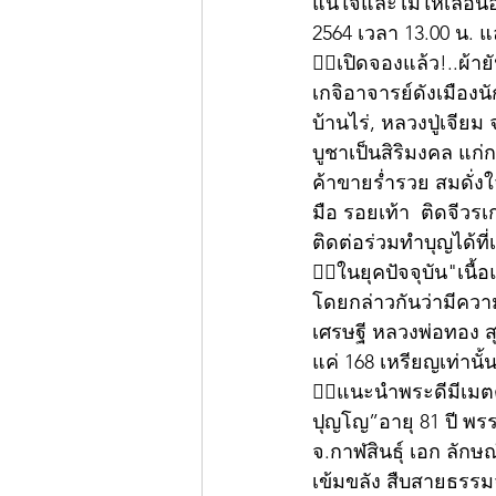
แน่ใจและไม่ให้เลื่อ
2564 เวลา 13.00 น. แ
👍🏻เปิดจองแล้ว!..ผ้า
เกจิอาจารย์ดังเมืองน
บ้านไร่, หลวงปู่เจียม 
บูชาเป็นสิริมงคล แก
ค้าขายร่ำรวย สมดั่ง
มือ รอยเท้า  ติดจีวรเ
ติดต่อร่วมทำบุญได้ท
👍🏻ในยุคปัจจุบัน"เน
โดยกล่าวกันว่ามีคว
เศรษฐี หลวงพ่อทอง สุท
แค่ 168 เหรียญเท่านั้
👍🏻แนะนำพระดีมีเมต
ปุญโญ”อายุ 81 ปี พร
จ.กาฬสินธุ์ เอก ลักษ
เข้มขลัง สืบสายธรรม