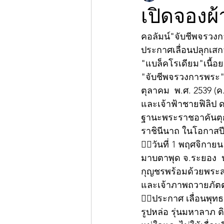
เปิดจองผ้า
คอลัมน์"จับชีพจรวงกา
ประกาศเลื่อนปลุกเสกว
"แบล็คโรเดียม"เนื้อ
"จับชีพจรวงการพระ"กั
ตุลาคม  พ.ศ. 2539 (
และเจ้าฟ้าชายฟิลิป 
ฐานะพระราชอาคันตุก
ราชินีนาถ ในโอกาสปี
👍🏻วันที่ 1 พฤศจิกา
มาบตาพุด จ.ระยอง  
กุญชรพร้อมด้วยพระสง
และเจ้าภาพถวายภัตตา
👍🏻ประกาศ เลื่อนพุท
รูปหล่อ รุ่นมหาลาภ 