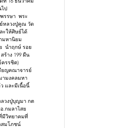
ที่ 16 ธันวาคม 
้นไป
 60พรรษา  พระ
์หลวงปู่คูณ วัด
ละให้ศิษย์ได้
ตามหานิยม 
วย  นำฤกษ์ รอย
สร้าง 199 ผืน 
์ครรชิต)
หรียญคณาจารย์  
เสมามงคลมหา
 และมีเนื้อนี้
หลวงปู่บุญมา กต
ม อ.กมลาไสย 
มีวิทยาคมที่
าสมโภชน์ 