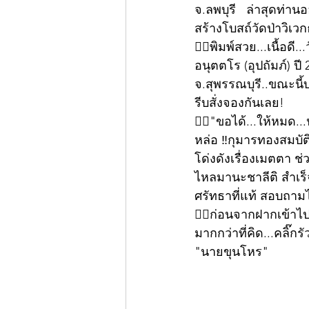
จ.ลพบุรี   ล่าสุดท่
สร้างโบสถ์วัดป่าวิเว
👍🏻พิมพ์สวย...เนื้อด
อนุตตโร (อุปถัมภ์) 
จ.สุพรรณบุรี..ขณะน
รีบสั่งจองกันเลย!
👍🏻"ขอได้...ให้หมด.
หล่อ ‼กุมารทองสมบั
โด่งดังเรื่องเมตตา ช
ไหลมานะชาลีติ สำเร
ศรัทธาที่แท้ สอบถามไ
👍🏻ก่อนจากฝากเข้า
มากกว่าที่คิด...คลิ๊กร
"นายขุนโหร"