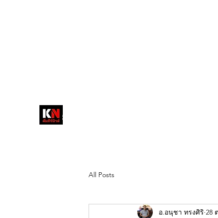
tukompee07@gmail.com
0614034151
หน้าหลัก
พระ
หนังสือพิมพ์คัมภีร์นิ
วส์
สื่อลึกวงการสงฆ์ เจาะตรงพระเครื่อง
ดัง
All Posts
อ.อนุชา ทรงศิริ
28 