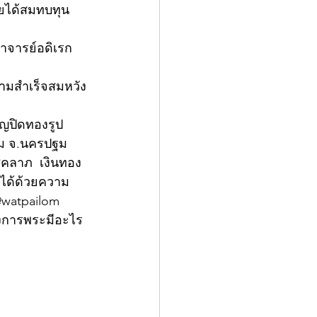
ายได้สมทบทุน
ะอาจารย์อดิเรก 
ามสำเร็จสมหวัง
ิญปิดทองรูป
อม จ.นครปฐม 
โชคลาภ  เงินทอง
ได้ด้วยความ
 @watpailom 
วงการพระมีอะไร