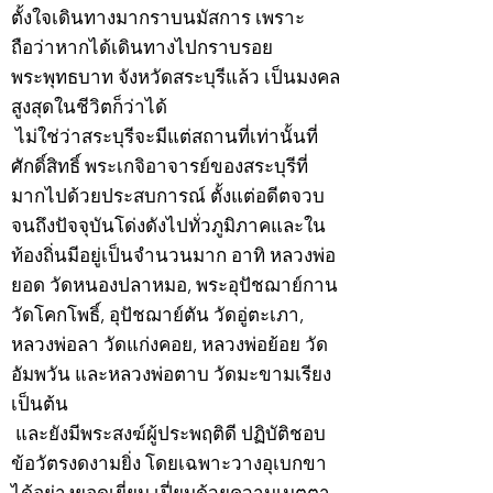
ตั้งใจเดินทางมากราบนมัสการ เพราะ
ถือว่าหากได้เดินทางไปกราบรอย
พระพุทธบาท จังหวัดสระบุรีแล้ว เป็นมงคล
สูงสุดในชีวิตก็ว่าได้
ไม่ใช่ว่าสระบุรีจะมีแต่สถานที่เท่านั้นที่
ศักดิ์สิทธิ์ พระเกจิอาจารย์ของสระบุรีที่
มากไปด้วยประสบการณ์ ตั้งแต่อดีตจวบ
จนถึงปัจจุบันโด่งดังไปทั่วภูมิภาคและใน
ท้องถิ่นมีอยู่เป็นจำนวนมาก อาทิ หลวงพ่อ
ยอด วัดหนองปลาหมอ, พระอุปัชฌาย์กาน
วัดโคกโพธิ์, อุปัชฌาย์ตัน วัดอู่ตะเภา,
หลวงพ่อลา วัดแก่งคอย, หลวงพ่อย้อย วัด
อัมพวัน และหลวงพ่อตาบ วัดมะขามเรียง
เป็นต้น
และยังมีพระสงฆ์ผู้ประพฤติดี ปฏิบัติชอบ
ข้อวัตรงดงามยิ่ง โดยเฉพาะวางอุเบกขา
ได้อย่างยอดเยี่ยม เปี่ยมด้วยความเมตตา