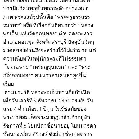
บารมีแก่คนทุกชั้นทุกกระดับอย่างเสมอ
ภาค พระสงฆ์รูปนั้นคือ “พระครูอรรถธร
รมาทร” หรือ ที่เรียกกันติดปากว่า “หลวง
พ่อเฮ็น แห่งวัดดอนทอง” ตำบลดงตะงาว
อำเภอดอนพุด จังหวัดสระบุรี ปัจจุบันวัตถุ
มงคลของท่านถึงจะสร้างไว้ไม่เก่ามาก แต่
ความนิยมในหมู่นักสะสมก็ไม่ธรรมดา
โดยเฉพาะ “เหรียญรุ่นแรก” และ “พระ
กริ่งดอนทอง” สนนราคาเล่นหาสูงขึ้น
เรื่อย
ตามประวัติ หลวงพ่อเฮ็นท่านถือกำเนิด
เมื่อวันเสาร์ที่ 9 ธันวาคม 2454 ตรงกับวัน
แรม 4 ค่ำ เดือน 1 ปีกุน ในรัชสมัยของ
พระบาทสมเด็จพระมงกุฎเกล้าเจ้าอยู่หัว
รัชกาลที่ 6 โยมบิดาชื่อนายอยู่ โยมมารดา
ชื่อนางเขียว ศิริวงษ์ ซึ่งมีอาชีพเกษตรกร