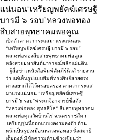
แน่นอน“เหรียญพยัคฆ์เศรษฐี
บารมี ๖ รอบ”หลวงพ่อทอง
สืบสายพุทธาคมพ่อคูณ
เปิดตัวคาดว่ากระแสมาแรงแน่นอน
“เหรียญพยัคฆ์เศรษฐี บารมี ๖ รอบ”
หลวงพ่อทองสืบสายพุทธาคมพ่อคูณ
หลังสวยมหายันต์นารายณ์พลิกแผ่นดิน 
   ผู้สื่อข่าวหนังสือพิมพ์คัมภีร์นิวส์ รายงาน
ว่า แค่เห็นรูปแบบพิมพ์ทรงศิษย์สายตรง
ต่างอยากได้ไว้ครอบครอง คาดว่ากระแส
มาแรงแน่นอน “เหรียญพยัคฆ์เศรษฐี 
บารมี ๖ รอบ”พระเกจิอาจารย์ชื่อดัง 
“หลวงพ่อทอง สุทธสีโล” สืบสายพุทธาคม
หลวงพ่อคูณวัดบ้านไร่ จ.นครราชสีมา
 เหรียญรุ่นนี้ออกแบบงดงามลงตัว ด้าน
หน้าเป็นรูปเหมือนหลวงพ่อทอง นั่งสมาธิ
เต็มองค์ มีข้อความด้านข้างเขียนว่า 