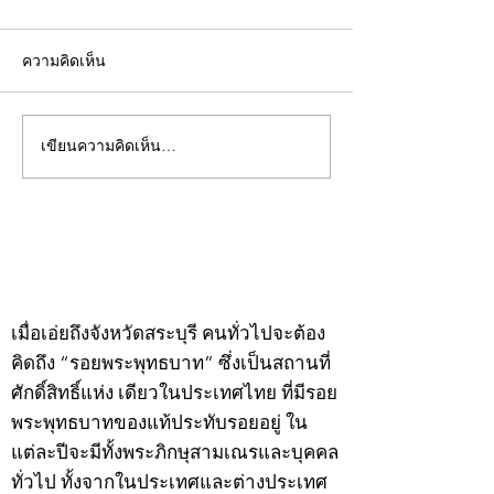
ความคิดเห็น
เขียนความคิดเห็น…
คอลัมน์"จับชีพจรวงการ
คอลัมน์"จับชีพจ
พระ"ประจำพุธที่ 29
พระ"ประจำอังคาร
กรกฎาคม 2569
กรกฎาคม 2569
©2020 by kampeenews. Proudly created with Wix.com
เมื่อเอ่ยถึงจังหวัดสระบุรี คนทั่วไปจะต้อง
คิดถึง “รอยพระพุทธบาท” ซึ่งเป็นสถานที่
ศักดิ์สิทธิ์แห่ง เดียวในประเทศไทย ที่มีรอย
พระพุทธบาทของแท้ประทับรอยอยู่ ใน
แต่ละปีจะมีทั้งพระภิกษุสามเณรและบุคคล
ทั่วไป ทั้งจากในประเทศและต่างประเทศ