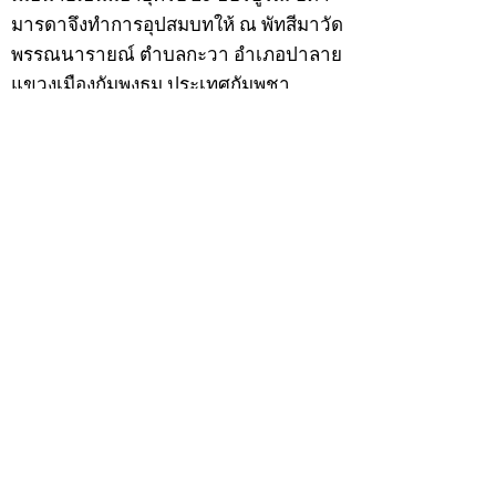
มารดาจึงทำการอุปสมบทให้ ณ พัทสีมาวัด
พรรณนารายณ์ ตำบลกะวา อำเภอปาลาย
แขวงเมืองกัมพงธม ประเทศกัมพูชา
(เขมร) โดยมี พระอุปัชฌาย์แก้ว วัดพรรณ
นารายณ์ เป็นพระอุปัชฌาย์ พระอาจารย์
เป็นพระกรรมวาจาจารย์ พระอาจารย์มั่น
เป็นพระอนุสาวนาจารย์ พระอุปัชฌาย์ให้
ฉายว่า “สิริวังโส”
เมื่อบวชแล้วก็จำพรรษาอยู่ที่วัดพรรณ
นารายณ์ ทำอุปัชฌาย์วัตรอาจาริยวัตร
ตามธรรมเนียมพระนวกะผู้บวชใหม่ และ
ศึกษาพระธรรมวินัยท่องบ่นสวดมนต์จน
จบทุกยุคทุกคัมภีร์ มีอุตสาหะจดจำได้
แม่นยำและเกิดเลื่อมใสศรัทธาในพระพุทธ
ศาสนายิ่ง
สิ่งสำคัญได้ศึกษาเล่าเรียนในด้านคาถา