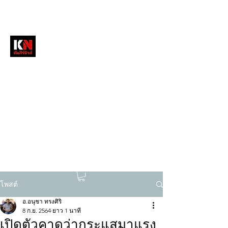
หนังสือพิมพ์คัมภีร์นิวส์
สื่อลึกวงการสงฆ์ เจาะตรงพระเครื่องดัง
tukompee07@gmail.com
0614034151
โพสต์
อ.อนุชา ทรงศิริ
8 ก.ย. 2564
ยาว 1 นาที
เปิดตัวคาดว่ากระแสมาแรง