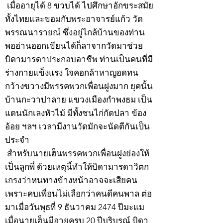
เมื่ออายุได้ 8 ขวบได้ ไปศึกษาอักขระสมัย
ทั้งไทยและขอมกับพระอาจารย์แก้ว วัด
พรรณนารายณ์ ซึ่งอยู่ไกล้บ้านของท่าน
พออ่านออกเขียนได้ก็ลาจากวัดมาช่วย
บิดามารดาประกอบอาชีพ ท่านเป็นคนที่มี
ร่างกายแข็งแรง ใจคอกล้าหาญอดทน
กว้างขวางมีพรรคพวกเพื่อนฝูงมาก ยุคนั้น
บ้านกะวาปาลาย แขวงเมืองกำพงธม เป็น
แดนนักเลงหัวไม้ มีทั้งชนไก่กัดปลา ข้อง
อ้อย ฯลฯ เวลามีงานวัดมักจะนัดตีกันเป็น
ประจำ
สำหรับนายเฮ็นพรรคพวกเพื่อนฝูงย่องให้
เป็นลูกพี่ ด้วยเหตุนี้ทำให้บิดามารดาวิตก
เกรงว่าหนทางข้างหน้าอาจจะเสียคน
เพราะคบเพื่อนไม่เลือกว่าคนดีคนพาล ต่อ
มาเมื่อวันพุธที่ 9 ธันวาคม 2474 ปีมะแม
เมื่อนายเฮ็นมีอายุครบ 20 ปีบริบูรณ์ บิดา