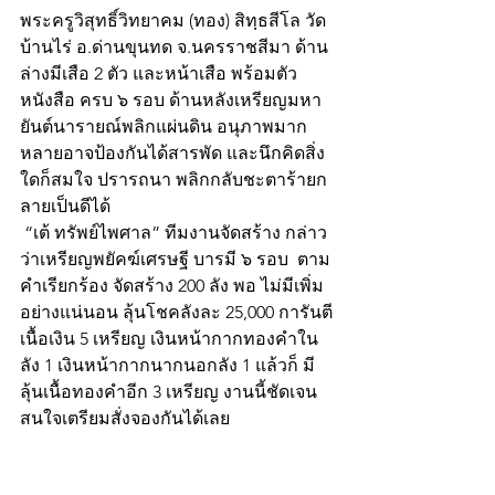
พระครูวิสุทธิ์วิทยาคม (ทอง) สิทฺธสีโล วัด
บ้านไร่ อ.ด่านขุนทด จ.นครราชสีมา ด้าน
ล่างมีเสือ 2 ตัว และหน้าเสือ พร้อมตัว
หนังสือ ครบ ๖ รอบ ด้านหลังเหรียญมหา
ยันต์นารายณ์พลิกแผ่นดิน อนุภาพมาก
หลายอาจป้องกันได้สารพัด และนึกคิดสิ่ง
ใดก็สมใจ ปรารถนา พลิกกลับชะตาร้ายก
ลายเป็นดีได้ 
 “เต้ ทรัพย์ไพศาล” ทีมงานจัดสร้าง กล่าว
ว่าเหรียญพยัคฆ์เศรษฐี บารมี ๖ รอบ  ตาม
คำเรียกร้อง จัดสร้าง 200 ลัง พอ ไม่มีเพิ่ม
อย่างแน่นอน ลุ้นโชคลังละ 25,000 การันตี
เนื้อเงิน 5 เหรียญ เงินหน้ากากทองคำใน
ลัง 1 เงินหน้ากากนากนอกลัง 1 แล้วก็ มี
ลุ้นเนื้อทองคำอีก 3 เหรียญ งานนี้ชัดเจน 
สนใจเตรียมสั่งจองกันได้เลย