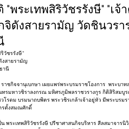
ิ "พระเทพสิริวัชรรังษี" "เจ้
จิดังสายรามัญ วัดชินวรา
ี
ริวัชรรังษี"
ดังสายรามัญ
ธานี
. 2569 ราชกิจจานุเบกษา เผยแพร่พระบรมราชโองการ  พระบา
นทรมหาวชิราลงกรณ มหิศรภูมิพลราชวรางกูร กิติสิริสมบู
วโรดม บรมนาถบพิตร พระวชิรเกล้าเจ้าอยู่หัว มีพระบร
ตั้งสมณศักดิ์
เป็น พระเทพสิริวัชรรังษี ปรีชาศาสนกิจบริหาร สีลสมาจารน