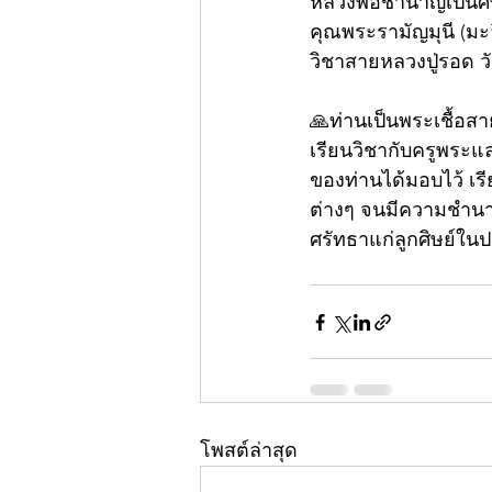
หลวงพ่อชำนาญเป็นศิษย
คุณพระรามัญมุนี (มะล
วิชาสายหลวงปู่รอด 
🙏ท่านเป็นพระเชื้อส
เรียนวิชากับครูพระ
ของท่านได้มอบไว้ เ
ต่างๆ จนมีความชำนาญ
ศรัทธาแก่ลูกศิษย์ใ
โพสต์ล่าสุด