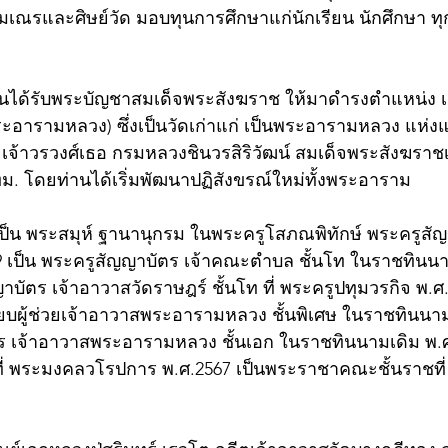
เณรและศิษย์วัด มอบทุนการศึกษาแก่นักเรียน นักศึกษา ทุกช
 ท่านได้รับพระบัญชาสมเด็จพระสังฆราช ให้มาดำรงตำแหน่ง เ
อารามหลวง) ซึ่งเป็นวัดเก่าแก่ เป็นพระอารามหลวง แห่ง
ระเจ้าวรวงศ์เธอ กรมหลวงชินวรสิริวัฒน์ สมเด็จพระสังฆราชเ
. โดยท่านได้เริ่มพัฒนาปฏิสังขรณ์ใหม่ทั้งพระอาราม
 เป็น พระสมุห์ ฐานานุกรม ในพระครูโสภณพิทักษ์ พระครูสัญ
 เป็น พระครูสัญญาบัตร เจ้าคณะตำบล ชั้นโท ในราชทินนาม
าบัตร เจ้าอาวาสวัดราษฎร์ ชั้นโท ที่ พระครูปทุมวรกิจ พ.ศ.
ยบผู้ช่วยเจ้าอาวาสพระอารามหลวง ชั้นพิเศษ ในราชทินนามเ
ร เจ้าอาวาสพระอารามหลวง ชั้นเอก ในราชทินนามเดิม พ.ศ
ี่ พระมงคลวโรปการ พ.ศ.2567 เป็นพระราชาคณะชั้นราชที่