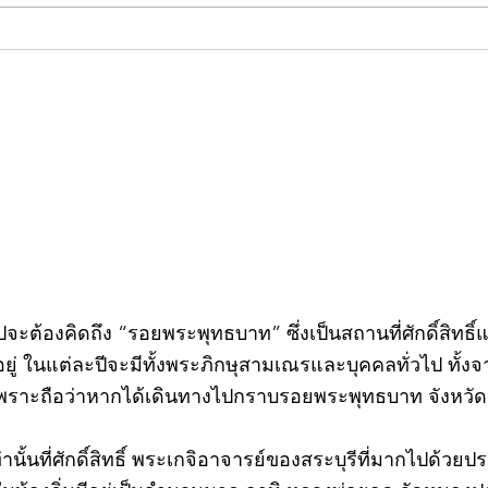
คอลัมน์"จับชีพจรวงการ
คอลั
พระ"ประจำพุธที่ 29 กรกฎาคม
พระ"
2569
กรก
วไปจะต้องคิดถึง “รอยพระพุทธบาท” ซึ่งเป็นสถานที่ศักดิ์สิทธ
่ ในแต่ละปีจะมีทั้งพระภิกษุสามเณรและบุคคลทั่วไป ทั
พราะถือว่าหากได้เดินทางไปกราบรอยพระพุทธบาท จังหวัดสร
ท่านั้นที่ศักดิ์สิทธิ์ พระเกจิอาจารย์ของสระบุรีที่มากไปด้ว