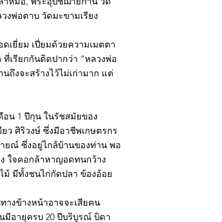
ปลาหมอ, พระอุปัชฌาย์กาน วัด
หลวงพ่อตาบ วัดมะขามเรียง
อดเยี่ยม เปี่ยมด้วยความเมตตา
ที่เรียกกันติดปากว่า “หลวงพ่อ
นถึงจะสร้างไว้ไม่เก่ามาก แต่
ดือน 1 ปีกุน ในรัชสมัยของ
ยว ศิริวงษ์ ซึ่งมีอาชีพเกษตรกร
ณ์ ซึ่งอยู่ไกล้บ้านของท่าน พอ
แรง ใจคอกล้าหาญอดทนกว้าง
 มีทั้งชนไก่กัดปลา ข้องอ้อย
าหนทางข้างหน้าอาจจะเสียคน
นมีอายุครบ 20 ปีบริบูรณ์ บิดา