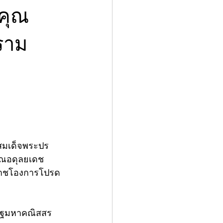
าคุณ
ราม
ทสมเด็จพระปร
รณอดุลยเดช 
มราชโองการโปรด
ิวิฐมหาคณิสสร 