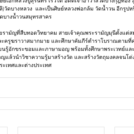
์เอกหลวงปู่สุรินทร์ เรวโต อดีตเจ้าอาวาสวัดบางกุฎีทอง ล
ิ)วัดบางหลวง  และเป็นศิษย์หลวงพ่อกล้ม วัดน้ำวน อีกรูปหนึ
วัดบางน้ำวนสมุทรสาคร
ายรามัญที่สืบทอดวิทยาคม สายเจ้าคุณพระรามัญมุนีตั้งแต่
และครูฆราวาสมากมาย และศึกษาคัมภีร์ตำราโบราณตามที่ค
รียนรู้อักขระขอมและภาษามอญ พร้อมทั้งศึกษาพระเวทย์
แล้วนำวิชาความรู้มาสร้างวัด และสร้างวัตถุมงคลจนโด่งดัง
นประเทศและต่างประเทศ