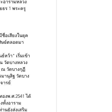
พระอารามหลวง 
นัยธร 1 พระครู
ชื่อเสียงในยุค
ุศิษย์ตลอดมา
์หว้า" เริ่มเข้า
9 ณ วัดบางหลวง 
 ณ วัดบางกุฏี
มานุสิฐ วัดบาง
จารย์ 
ทองพ.ศ.2541 ได้
องทั้งอาราม 
านยังส่งเสริม