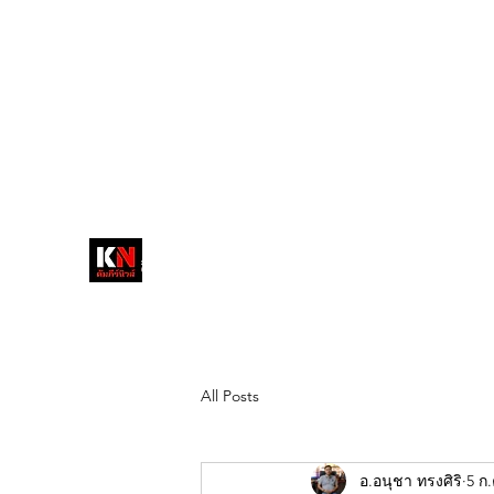
tukompee07@gmail.com
0614034151
หน้าหลัก
พระ
หนังสือพิมพ์คัมภีร์นิ
วส์
สื่อลึกวงการสงฆ์ เจาะตรงพระเครื่อง
ดัง
All Posts
อ.อนุชา ทรงศิริ
5 ก.