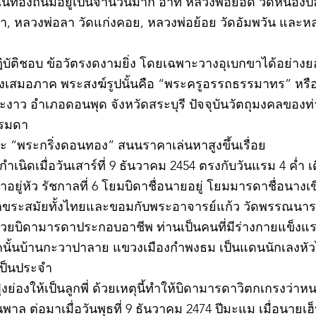
ละในท้องถิ่นมีอยู่เป็นจำนวนมาก อาทิ หลวงพ่อยอด วัดหนอง
ตะเภา, หลวงพ่อลา วัดแก่งคอย, หลวงพ่อย้อย วัดอัมพวัน และ
©2020 by kampeenews. Proudly created with Wix.com
ฏิบัติชอบ ข้อวัตรงดงามยิ่ง โดยเฉพาะวางอุเบกขาได้อย่างย
างเสมอภาค พระสงฆ์รูปนั้นคือ “พระครูอรรถธรรมาทร” หรือ 
าว อำเภอดอนพุด จังหวัดสระบุรี ปัจจุบันวัตถุมงคลของท่า
รรมดา
 “พระกริ่งดอนทอง” สนนราคาเล่นหาสูงขึ้นเรื่อย
เนิดเมื่อวันเสาร์ที่ 9 ธันวาคม 2454 ตรงกับวันแรม 4 ค่ำ เ
ยู่หัว รัชกาลที่ 6 โยมบิดาชื่อนายอยู่ โยมมารดาชื่อนางเขี
อักขระสมัยทั้งไทยและขอมกับพระอาจารย์แก้ว วัดพรรณนาราย
ช่วยบิดามารดาประกอบอาชีพ ท่านเป็นคนที่มีร่างกายแข็ง
นั้นบ้านกะวาปาลาย แขวงเมืองกำพงธม เป็นแดนนักเลงหัวไม้
เป็นประจำ
ย่องให้เป็นลูกพี่ ด้วยเหตุนี้ทำให้บิดามารดาวิตกเกรงว่
าล ต่อมาเมื่อวันพุธที่ 9 ธันวาคม 2474 ปีมะแม เมื่อนายเฮ็