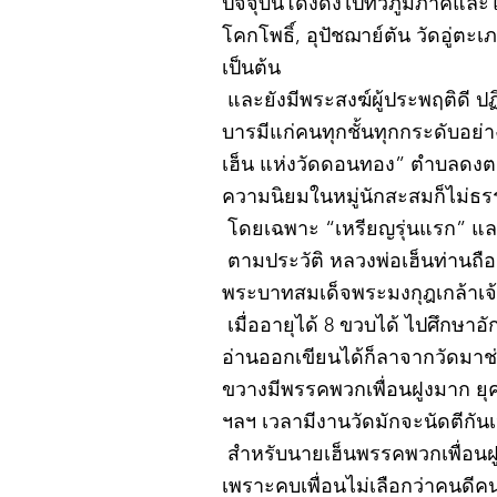
ปัจจุบันโด่งดังไปทั่วภูมิภาคแ
โคกโพธิ์, อุปัชฌาย์ตัน วัดอู่
เป็นต้น
และยังมีพระสงฆ์ผู้ประพฤติดี ป
บารมีแก่คนทุกชั้นทุกกระดับอย่
เฮ็น แห่งวัดดอนทอง” ตำบลดงตะง
ความนิยมในหมู่นักสะสมก็ไม่ธ
โดยเฉพาะ “เหรียญรุ่นแรก” และ
ตามประวัติ หลวงพ่อเฮ็นท่านถือกำ
พระบาทสมเด็จพระมงกุฎเกล้าเจ้าอ
เมื่ออายุได้ 8 ขวบได้ ไปศึกษา
อ่านออกเขียนได้ก็ลาจากวัดมา
ขวางมีพรรคพวกเพื่อนฝูงมาก ยุค
ฯลฯ เวลามีงานวัดมักจะนัดตีกัน
สำหรับนายเฮ็นพรรคพวกเพื่อนฝูง
เพราะคบเพื่อนไม่เลือกว่าคนดีคนพ