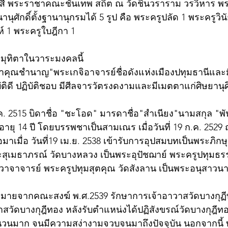
ี พระราชาคณะชั้นเทพ สถิต ณ วัดชินวราราม วรวิหาร 
านุศักดิ์ตั้งฐานานุกรมได้ 5 รูป คือ พระครูปลัด 1 พระครูวิ
ห์ 1 พระครูใบฎีกา 1
วมมุทิตาในวาระมงคลนี้  
าคุณชำนาญ"พระเกจิอาจารย์ชื่อดังแห่งเมืองปทุมธานีและมี
ฏิบัติดี ปฏิบัติชอบ มีศีลจารวัตรงดงามและมีเมตตาแก่ศิษยาน
 ม.ค. 2515 บิดาชื่อ "ชะโอด" มารดาชื่อ"สำเนียง"นามสกุล "พันธ
่อ อายุ 14 ปี โดยบรรพชาเป็นสามเณร เมื่อวันที่ 19 ก.ค. 252
อมาเมื่อ วันที่19 เม.ย. 2538 เข้ารับการอุปสมบทเป็นพระภิกษุ
ะสุเมธาภรณ์ วัดบางหลวง เป็นพระอุปัชฌาย์ พระครูปทุมธรร
วาจาจารย์ พระครูปทุมสุตคุณ วัดสังลาน เป็นพระอนุสาวนา
หมายจากคณะสงฆ์ พ.ศ.2539 รักษาการเจ้าอาวาสวัดบางกุฏี
าวาสวัดบางกุฎีทอง หลังรับตำแหน่งได้ปฏิสังขรณ์วัดบางกุฎีท
นวนมาก จนมีความสง่างามจวบจนมาถึงปัจจุบัน นอกจากนี้ ท่