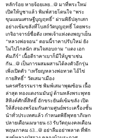
หลักร้อย หายจ้อยเลย...@ มาที่พระใหม่
เปิดให้บูชาแล้ว พิมพ์สวยโดนใจ “พระ
ขุนแผนเศรษฐีบุญฤทธิ์” ผ่านพิธีปลุกเสก
อย่างเข้มขลังที่โบสถ์วัดบุญฤทธิ์ โดยพระ
เกจิอาจารย์ชื่อดัง เทพเจ้าแห่งดงพญาเย็น 
“หลวงพ่อจอน” ตอนนี้ราคาปรับใหม่ ยัง
ไม่ไปไกลนัก สนใจสอบถาม “แดง เอก
คัมภีร์” เนื้อดีราคาเบาก็มีให้บูชาเช่น
กัน...@ เป็นการผสมผสานได้ลงตัวอีกรุ่น 
เพิ่งเปิดตัว “เหรียญหลวงพ่อทวด ไอ้ไข่
กายสิทธิ์” วัดเสมาเมือง 
นครศรีธรรมราช พิมพ์เสมาพุฒซ้อน เนื้อ
ล่าสุด ทองแดงรมมันปู ด้านหลังพระพุทธ
สิหิงค์ศักดิ์สิทธิ์ อักขระยันต์เข้มขลัง เปิด
ให้สั่งจองพร้อมกันตามศูนย์พระเครื่องชั้น
นำทั่วประเทศแล้ว กำหนดพิธีพุทธาภิเษก
ปลายเดือนเมษายน 63 รับวัตถุมงคลเดือน
พฤษภาคม 63...@ อย่าลืมอย่าพลาด ที่พัก
สงฆ์หลวงปู่สรวง คลองบ้านระกาศ 