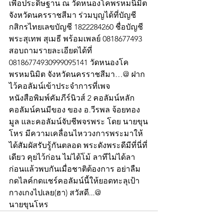
เพื่อประดิษฐาน ณ วัดหนองโคพรหมนิมิต 
จังหวัดนครราชสีมา ร่วมบุญได้ที่บัญชี
กสิกรไทยเลขบัญชี 1822284260 ชื่อบัญชี
พระสุเทพ สุเมธี พร้อมเพลย์ 0818677493 
สอบถามรายละเอียดได้ที่ 
08186774930999095141 วัดหนองโค
พรหมนิมิต จังหวัดนครราชสีมา…@ ฝาก
ไว้คอลัมน์เข้าประจำการที่เพจ
หนังสือพิมพ์คัมภีร์นิวส์ 2 คอลัมน์หลัก 
คอลัมน์คนมีของ ของ อ.วีรพล จ้อยทอง
มูล และคอลัมน์จับชีพจรพระ โดย นายขุน
โหร มีความเคลื่อนไหววงการพระมาให้
ได้สัมผัสรับรู้กันตลอด พระดังพระดีมีที่นี่ที่
เดียว คุยไว้ก่อน ไม่ได้โม้ ลาทีไม่ได้ลา
ก่อนแล้วพบกันเมื่อชาติต้องการ อย่าลืม
กดไลค์กดแชร์คอลัมน์นี้ให้ยอดทะลุเป้า
กางเกงไปเลย(ฮา) สวัสดี...@
นายขุนโหร