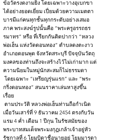
ข้อวัตรงดงามยิ่ง โดยเฉพาะวางอุเบกขา
ได้อย่างยอดเยี่ยม เปี่ยมด้วยความเมตตา
บารมีแก่คนทุกชั้นทุกกระดับอย่างเสมอ
ภาค พระสงฆ์รูปนั้นคือ “พระครูอรรถธร
รมาทร” หรือ ที่เรียกกันติดปากว่า “หลวง
พ่อเฮ็น แห่งวัดดอนทอง” ตำบลดงตะงาว
อำเภอดอนพุด จังหวัดสระบุรี ปัจจุบันวัตถุ
มงคลของท่านถึงจะสร้างไว้ไม่เก่ามาก แต่
ความนิยมในหมู่นักสะสมก็ไม่ธรรมดา
โดยเฉพาะ “เหรียญรุ่นแรก” และ “พระ
กริ่งดอนทอง” สนนราคาเล่นหาสูงขึ้น
เรื่อย
ตามประวัติ หลวงพ่อเฮ็นท่านถือกำเนิด
เมื่อวันเสาร์ที่ 9 ธันวาคม 2454 ตรงกับวัน
แรม 4 ค่ำ เดือน 1 ปีกุน ในรัชสมัยของ
พระบาทสมเด็จพระมงกุฎเกล้าเจ้าอยู่หัว
รัชกาลที่ 6 โยมบิดาชื่อนายอยู่ โยมมารดา