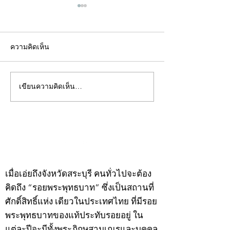
ความคิดเห็น
เขียนความคิดเห็น…
คอลัมน์"จับชีพจรวงการ
คอลัมน์"จับชีพจ
พระ"ประจำพุธที่ 29
พระ"ประจำอังคาร
กรกฎาคม 2569
กรกฎาคม 2569
©2020 by kampeenews. Proudly created with Wix.com
เมื่อเอ่ยถึงจังหวัดสระบุรี คนทั่วไปจะต้อง
คิดถึง “รอยพระพุทธบาท” ซึ่งเป็นสถานที่
ศักดิ์สิทธิ์แห่ง เดียวในประเทศไทย ที่มีรอย
พระพุทธบาทของแท้ประทับรอยอยู่ ใน
แต่ละปีจะมีทั้งพระภิกษุสามเณรและบุคคล