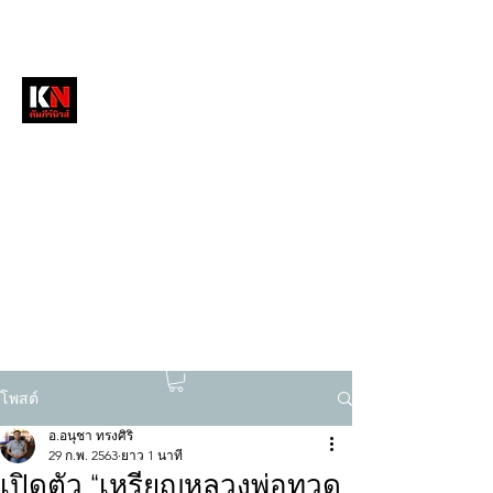
หนังสือพิมพ์คัมภีร์นิวส์
สื่อลึกวงการสงฆ์ เจาะตรงพระเครื่องดัง
tukompee07@gmail.com
0614034151
โพสต์
อ.อนุชา ทรงศิริ
29 ก.พ. 2563
ยาว 1 นาที
เปิดตัว “เหรียญหลวงพ่อทวด