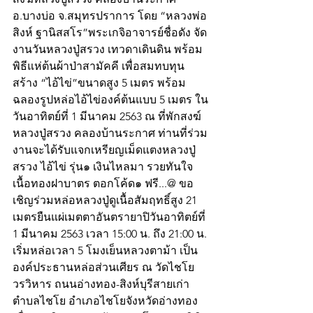
อ.บางบ่อ จ.สมุทรปราการ โดย “หลวงพ่อ
สิงห์ ฐานิสสโร”พระเกจิอาจารย์ชื่อดัง จัด
งานวันหลวงปู่สรวง เทวดาเดินดิน พร้อม
พิธีแห่ต้นผ้าป่าสามัคคี เพื่อสมทบทุน
สร้าง “ไอ้ไข่”ขนาดสูง 5 เมตร พร้อม
ฉลองรูปหล่อไอ้ไข่องค์ต้นแบบ 5 เมตร ใน
วันอาทิตย์ที่ 1 มีนาคม 2563 ณ ที่พักสงฆ์
หลวงปู่สรวง คลองบ้านระกาศ ท่านที่ร่วม
งานจะได้รับแจกเหรียญเม็ดแตงหลวงปู่
สรวง ไอ้ไข่ รุ่น๑ เงินไหลมา รวยทันใจ 
เนื้อทองฝาบาตร ตอกโค้ด๑ ฟรี...@ ขอ
เชิญร่วมหล่อหลวงปู่ดูเนื้อสัมฤทธิ์สูง 21 
เมตรยืนแผ่เมตตาอันตรายาปิวันอาทิตย์ที่ 
1 มีนาคม 2563 เวลา 15:00 น. ถึง 21:00 น. 
เริ่มหล่อเวลา 5 โมงเย็นหลวงตาม้า เป็น
องค์ประธานหล่อส่วนเศียร ณ วัดไชโย
วรวิหาร ถนนอ่างทอง-สิงห์บุรีสายเก่า
ตำบลไชโย อำเภอไชโยจังหวัดอ่างทอง 