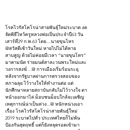
โรคไวรัสโคโรน่าสายพันธุ์ใหม่ระบาด งด
จัดพิธีไหว้ครูหลวงพ่อเปิ่นประจำปี63 วัน
เสาร์ที่29 ก.พ.63 โดย....นายขุนโหร 
@สวัสดีเช้าวันใหม่ หายไปไม่ได้หาย
สาบสูญ ด้วยไม่ค่อยมีเวลา “นายขุนโหร” 
มาตามนัด ร่ายมนต์สาละวนพระใหม่และ
วงการสงฆ์ ...@ การเมืองเริ่มร้อนระอุ 
หลังจากรัฐบาลผ่านการตรวจสอบของ
สภาฉลุย ไว้วางใจให้ทำงานต่อ แต่
นักศึกษาหลายสถาบันกลับไม่ไว้วางใจ ดา
หน้าออกมาไล่ ม็อบชนม็อบใกล้จะเผชิญ 
เหตุการณ์น่าเป็นห่วง...@ หนักหน่วงเอา
เรื่อง โรคไวรัสโคโรน่าสายพันธุ์ใหม่ 
2019 ระบาดไปทั่ว ประเทศไทยก็ไม่พ้น 
ป้องกันสุดฤทธิ์ แต่ก็ยังหลุดรอดเข้ามา 