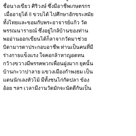
ชื่อนางเขียว ศิริวงษ์ ซึ่งมีอาชีพเกษตรกร
เมื่ออายุได้ 8 ขวบได้ ไปศึกษาอักขระสมัย
ทั้งไทยและขอมกับพระอาจารย์แก้ว วัด
พรรณนารายณ์ ซึ่งอยู่ไกล้บ้านของท่าน
พออ่านออกเขียนได้ก็ลาจากวัดมาช่วย
บิดามารดาประกอบอาชีพ ท่านเป็นคนที่มี
ร่างกายแข็งแรง ใจคอกล้าหาญอดทน
กว้างขวางมีพรรคพวกเพื่อนฝูงมาก ยุคนั้น
บ้านกะวาปาลาย แขวงเมืองกำพงธม เป็น
แดนนักเลงหัวไม้ มีทั้งชนไก่กัดปลา ข้อง
อ้อย ฯลฯ เวลามีงานวัดมักจะนัดตีกันเป็น
ประจำ
สำหรับนายเฮ็นพรรคพวกเพื่อนฝูงย่องให้
เป็นลูกพี่ ด้วยเหตุนี้ทำให้บิดามารดาวิตก
เกรงว่าหนทางข้างหน้าอาจจะเสียคน
เพราะคบเพื่อนไม่เลือกว่าคนดีคนพาล ต่อ