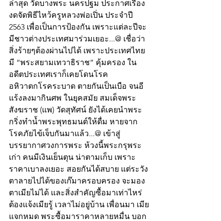
ล่าสุด วัดบางพระ นครปฐม ประกาศเรื่อง 
งดจัดพิธีไหว้ครูหลวงพ่อเปิ่น ประจำปี 
2563 เพื่อเป็นการป้องกัน เพราะแต่ละปีจะ
มีชาวต่างประเทศมาร่วมเยอะ...@ เชื่อว่า
สิ่งร้ายๆต้องผ่านไปได้ เพราะประเทศไทย 
มี “พระสยามเทวาธิราช” คุ้มครอง ใน
อดีตประเทศเราก็เคยโดนโรค
อหิวาตกโรคระบาด ตายกันเป็นเบือ จนอี
แร้งลงมากินศพ ในยุคสมัย สมเด็จพระ
สังฆราช (แพ) วัดสุทัศน์ ยังได้เคยนำพระ
กริ่งทำน้ำพระพุทธมนต์ให้ดื่ม หายจาก
โรคภัยไข้เจ็บกันมาแล้ว...@ เข้าสู่
บรรยากาศวงการพระ ห้วงนี้พระกรุพระ
เก่า คนมีเงินเย็นตุน น่าตามเก็บ เพราะ
ราคาเบาลงเยอะ สอยกันได้สบาย แต่ระวัง
ตาลายไปได้ของเก๊มาครอบครอง จะมอง
ตาเมียไม่ได้ และสิ่งสำคัญซื้อมาเท่าไหร่
ต้องแจ้งเมียรู้ เวลาไม่อยู่บ้าน เพื่อนมา เมีย
แจกหมด พระซื้อมาราคาหลายหมื่น บอก