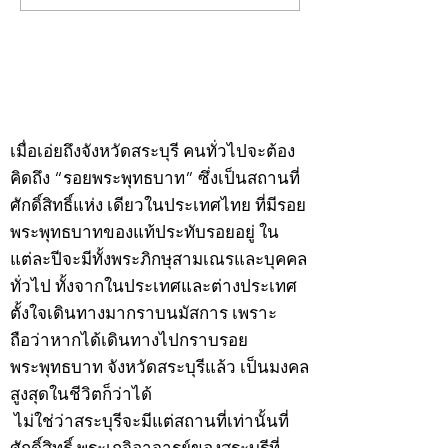
พระ"ประจำพุธที่ 29
พระ"ประจำอังคาร
กรกฎาคม 2569
กรกฎาคม 2569
©2020 by kampeenews. Proudly created with Wix.com
เมื่อเอ่ยถึงจังหวัดสระบุรี คนทั่วไปจะต้อง
คิดถึง “รอยพระพุทธบาท” ซึ่งเป็นสถานที่
ศักดิ์สิทธิ์แห่ง เดียวในประเทศไทย ที่มีรอย
พระพุทธบาทของแท้ประทับรอยอยู่ ใน
แต่ละปีจะมีทั้งพระภิกษุสามเณรและบุคคล
ทั่วไป ทั้งจากในประเทศและต่างประเทศ
ตั้งใจเดินทางมากราบนมัสการ เพราะ
ถือว่าหากได้เดินทางไปกราบรอย
พระพุทธบาท จังหวัดสระบุรีแล้ว เป็นมงคล
สูงสุดในชีวิตก็ว่าได้
ไม่ใช่ว่าสระบุรีจะมีแต่สถานที่เท่านั้นที่
ศักดิ์สิทธิ์ พระเกจิอาจารย์ของสระบุรีที่