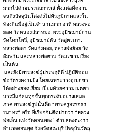
มากไปด้วยประสบการณ์ ตั้งแต่อดีตจวบ
จนถึงปัจจุบันโด่งดังไปทั่วภูมิภาคและใน
ท้องถิ่นมีอยู่เป็นจำนวนมาก อาทิ หลวงพ่อ
ยอด วัดหนองปลาหมอ, พระอุปัชฌาย์กาน
วัดโคกโพธิ์, อุปัชฌาย์ตัน วัดอู่ตะเภา,
หลวงพ่อลา วัดแก่งคอย, หลวงพ่อย้อย วัด
อัมพวัน และหลวงพ่อตาบ วัดมะขามเรียง
เป็นต้น
และยังมีพระสงฆ์ผู้ประพฤติดี ปฏิบัติชอบ
ข้อวัตรงดงามยิ่ง โดยเฉพาะวางอุเบกขา
ได้อย่างยอดเยี่ยม เปี่ยมด้วยความเมตตา
บารมีแก่คนทุกชั้นทุกกระดับอย่างเสมอ
ภาค พระสงฆ์รูปนั้นคือ “พระครูอรรถธร
รมาทร” หรือ ที่เรียกกันติดปากว่า “หลวง
พ่อเฮ็น แห่งวัดดอนทอง” ตำบลดงตะงาว
อำเภอดอนพุด จังหวัดสระบุรี ปัจจุบันวัตถุ