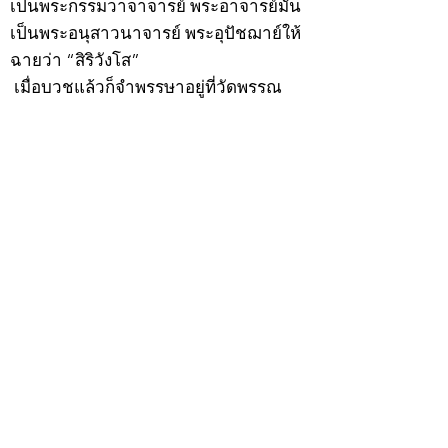
เป็นพระกรรมวาจาจารย์ พระอาจารย์มั่น
เป็นพระอนุสาวนาจารย์ พระอุปัชฌาย์ให้
ฉายว่า “สิริวังโส”
เมื่อบวชแล้วก็จำพรรษาอยู่ที่วัดพรรณ
นารายณ์ ทำอุปัชฌาย์วัตรอาจาริยวัตร
ตามธรรมเนียมพระนวกะผู้บวชใหม่ และ
ศึกษาพระธรรมวินัยท่องบ่นสวดมนต์จน
จบทุกยุคทุกคัมภีร์ มีอุตสาหะจดจำได้
แม่นยำและเกิดเลื่อมใสศรัทธาในพระพุทธ
ศาสนายิ่ง
สิ่งสำคัญได้ศึกษาเล่าเรียนในด้านคาถา
อาคมจนมีความชำนาญ เจนจัดด้านวิชา
แขนงต่างๆ ซึ่งได้รับการถ่ายทอดมาจาก
หลวงพ่อแก้ว วัดพรรณนารายณ์ ซึ่งเป็น
พระอุปัชฌาย์แล้ว ท่านจึงได้ตัดสินใจออก
ธุดงค์รอนแรมมาตามป่าและภูเขาเพื่อ
แสวงหาที่สงบวิเวกบำเพ็ญสมณธรรม และ