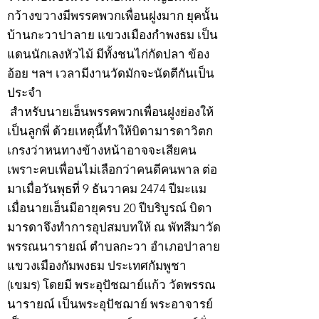
กว้างขวางมีพรรคพวกเพื่อนฝูงมาก ยุคนั้น
บ้านกะวาปาลาย แขวงเมืองกำพงธม เป็น
แดนนักเลงหัวไม้ มีทั้งชนไก่กัดปลา ข้อง
อ้อย ฯลฯ เวลามีงานวัดมักจะนัดตีกันเป็น
ประจำ
สำหรับนายเฮ็นพรรคพวกเพื่อนฝูงย่องให้
เป็นลูกพี่ ด้วยเหตุนี้ทำให้บิดามารดาวิตก
เกรงว่าหนทางข้างหน้าอาจจะเสียคน
เพราะคบเพื่อนไม่เลือกว่าคนดีคนพาล ต่อ
มาเมื่อวันพุธที่ 9 ธันวาคม 2474 ปีมะแม
เมื่อนายเฮ็นมีอายุครบ 20 ปีบริบูรณ์ บิดา
มารดาจึงทำการอุปสมบทให้ ณ พัทสีมาวัด
พรรณนารายณ์ ตำบลกะวา อำเภอปาลาย
แขวงเมืองกัมพงธม ประเทศกัมพูชา
(เขมร) โดยมี พระอุปัชฌาย์แก้ว วัดพรรณ
นารายณ์ เป็นพระอุปัชฌาย์ พระอาจารย์