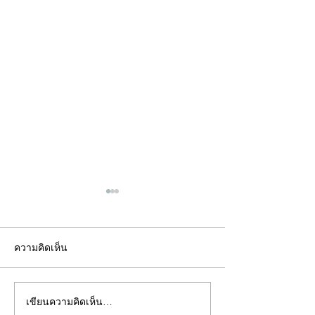
ความคิดเห็น
เขียนความคิดเห็น…
คอลัมน์"จับชีพจรวงการ
คอลัมน์"จับชีพจ