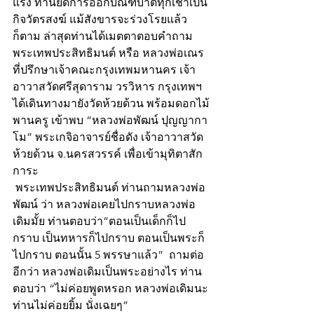
แรง ท่านยึดการออกบิณฑบาตทุกเช้าเป็น
กิจวัตรสงฆ์ แม้สังขารจะร่วงโรยแล้ว
ก็ตาม ล่าสุดท่านได้เมตตาตอบคำถาม 
พระเทพประสิทธิมนต์ หรือ หลวงพ่อเณร 
ที่ปรึกษาเจ้าคณะกรุงเทพมหานคร เจ้า
อาวาสวัดศรีสุดาราม วรวิหาร กรุงเทพฯ 
ได้เดินทางมายังวัดห้วยด้วน พร้อมดอกไม้
พานครู เข้าพบ “หลวงพ่อพัฒน์ ปุญญากา
โม” พระเกจิอาจารย์ชื่อดัง เจ้าอาวาสวัด
ห้วยด้วน จ.นครสวรรค์ เพื่อเข้ามุทิตาสัก
การะ
 พระเทพประสิทธิมนต์ ท่านถามหลวงพ่อ
พัฒน์ ว่า หลวงพ่อเคยไปกราบหลวงพ่อ
เดิมมั้ย ท่านตอบว่า”ตอนเป็นเด็กก็ไป
กราบ เป็นทหารก็ไปกราบ ตอนเป็นพระก็
ไปกราบ ตอนนั้น 5 พรรษาแล้ว”  ถามต่อ
อีกว่า หลวงพ่อเดิมเป็นพระอย่างไร ท่าน
ตอบว่า “ไม่ค่อยพูดหรอก หลวงพ่อเดิมนะ 
ท่านไม่ค่อยยิ้ม นั่งเฉยๆ”