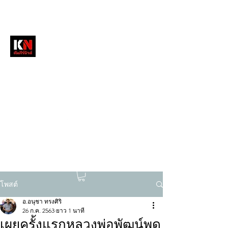
หนังสือพิมพ์คัมภีร์นิวส์
สื่อลึกวงการสงฆ์ เจาะตรงพระเครื่องดัง
tukompee07@gmail.com
0614034151
โพสต์
อ.อนุชา ทรงศิริ
26 ก.ค. 2563
ยาว 1 นาที
เผยครั้งแรกหลวงพ่อพัฒน์พูด