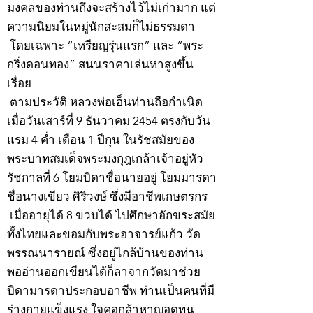
มงคลของท่านถึงจะสร้างไว้ไม่เก่ามาก แต่
ความนิยมในหมู่นักสะสมก็ไม่ธรรมดา
โดยเฉพาะ “เหรียญรุ่นแรก” และ “พระ
กริ่งดอนทอง” สนนราคาเล่นหาสูงขึ้น
เรื่อย
ตามประวัติ หลวงพ่อเฮ็นท่านถือกำเนิด
เมื่อวันเสาร์ที่ 9 ธันวาคม 2454 ตรงกับวัน
แรม 4 ค่ำ เดือน 1 ปีกุน ในรัชสมัยของ
พระบาทสมเด็จพระมงกุฎเกล้าเจ้าอยู่หัว
รัชกาลที่ 6 โยมบิดาชื่อนายอยู่ โยมมารดา
ชื่อนางเขียว ศิริวงษ์ ซึ่งมีอาชีพเกษตรกร
เมื่ออายุได้ 8 ขวบได้ ไปศึกษาอักขระสมัย
ทั้งไทยและขอมกับพระอาจารย์แก้ว วัด
พรรณนารายณ์ ซึ่งอยู่ไกล้บ้านของท่าน
พออ่านออกเขียนได้ก็ลาจากวัดมาช่วย
บิดามารดาประกอบอาชีพ ท่านเป็นคนที่มี
ร่างกายแข็งแรง ใจคอกล้าหาญอดทน