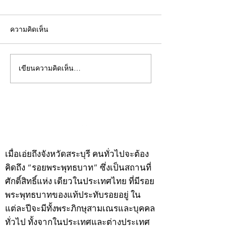
ความคิดเห็น
เขียนความคิดเห็น…
คอลัมน์"จับชีพจรวงการ
คอลัมน์"จับชีพจ
พระ"ประจำพุธที่ 29
พระ"ประจำอังคาร
กรกฎาคม 2569
กรกฎาคม 2569
©2020 by kampeenews. Proudly created with Wix.com
เมื่อเอ่ยถึงจังหวัดสระบุรี คนทั่วไปจะต้อง
คิดถึง “รอยพระพุทธบาท” ซึ่งเป็นสถานที่
ศักดิ์สิทธิ์แห่ง เดียวในประเทศไทย ที่มีรอย
พระพุทธบาทของแท้ประทับรอยอยู่ ใน
แต่ละปีจะมีทั้งพระภิกษุสามเณรและบุคคล
ทั่วไป ทั้งจากในประเทศและต่างประเทศ