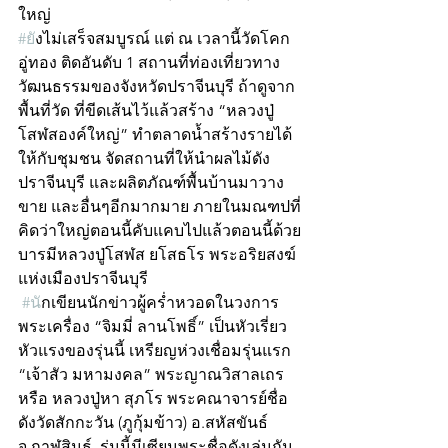
ใหญ่
#ย
ังไม่เสร็จสมบูรณ์ แต่ ณ เวลานี้วัดโคก
อู่ทอง ติดอันดับ 1 สถานที่ท่องเที่ยวทาง
วัฒนธรรมของจังหวัดปราจีนบุรี ถ้าดูจาก
พื้นที่วัด ที่ขีดเส้นไว้แล้วสร้าง “หลวงปู่
โสฬสองค์ใหญ่” ทำตลาดน้ำสร้างรายได้
ให้กับชุมชน จัดสถานที่ให้นำผลไม้ดัง
ปราจีนบุรี และผลิตภัณฑ์พื้นบ้านมาวาง
ขาย และอื่นๆอีกมากมาย ภายในมณฑปที่
คิดว่าใหญ่ตอนนี้คับแคบไปแล้วตอนนี้ด้วย
บารมีหลวงปู่โสฬส ยโสธโร พระอริยสงฆ์
แห่งเมืองปราจีนบุรี
#น
ักเขียนนักข่าวผู้คร่ำหวอดในวงการ
พระเครื่อง “จิมมี่ ลานโพธิ์” เป็นหัวเรี่ยว
หัวแรงของรุ่นนี้ เหรียญห่วงเชื่อมรุ่นแรก 
“เจ้าสัว มหามงคล” พระญาณวิสาลเถร 
หรือ หลวงปู่หา สุภโร พระคณาจารย์ชื่อ
ดังวัดสักกะวัน (ภูกุ้มข้าว) อ.สหัสขันธ์ 
จ.กาฬสินธุ์  รุ่นนี้มีเซียนพระชื่อดังเล่นกัน