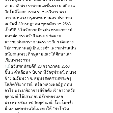
คามวาสี พระราชาคณะชั้นธรรม สถิต ณ 
วัดโมลีโลกยาราม ราชวรวิหาร พระ
อารามหลวง กรุงเทพมหานคร ประกาศ 
ณ วันที่ 22กรกฎาคม พุทธศักราช 2563 
เป็นปีที่ 5 ในรัชกาลปัจจุบัน พระอาจารย์
มหาต่อ ธรรมรังสี คณะ 6 วัดพระ
นารายณ์มหาราช นครราชสีมา เดินทาง
ไปกราบท่านอยู่เป็นประจำ เพราะท่านเน้น
สนับสนุนพระภิกษุสามเณรให้ศึกษาเล่า
เรียนทางธรรม
#เม
ื่อวันพฤหัสบดีที่ 23 กรกฎาคม 2563 
ขึ้น 3 ค่ำเดือน 9 ปีชวด ที่วัดจุฬามณี ต.บาง
ช้าง อ.อัมพวา จ. สมุทรสงครามพระครู
โสภิตวิริยาภรณ์  หรือ หลวงพ่ออิฐ ภทฺท
จาโร พระเกจิอาจารย์ชื่อดัง เจ้าอาวาสวัด
จุฬามณี ได้ประกอบพิธีเททองหล่อ
พระพุทธชินราช วัดจุฬามณี  โดยในครั้ง
นี้ หลวงพ่อท่านได้เมตตาให้ “จ่าโกวิท 