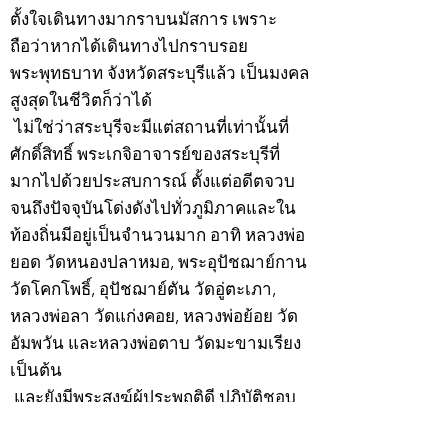
ตั้งใจเดินทางมากราบนมัสการ เพราะ
ถือว่าหากได้เดินทางไปกราบรอย
พระพุทธบาท จังหวัดสระบุรีแล้ว เป็นมงคล
สูงสุดในชีวิตก็ว่าได้
ไม่ใช่ว่าสระบุรีจะมีแต่สถานที่เท่านั้นที่
ศักดิ์สิทธิ์ พระเกจิอาจารย์ของสระบุรีที่
มากไปด้วยประสบการณ์ ตั้งแต่อดีตจวบ
จนถึงปัจจุบันโด่งดังไปทั่วภูมิภาคและใน
ท้องถิ่นมีอยู่เป็นจำนวนมาก อาทิ หลวงพ่อ
ยอด วัดหนองปลาหมอ, พระอุปัชฌาย์กาน
วัดโคกโพธิ์, อุปัชฌาย์ตัน วัดอู่ตะเภา,
หลวงพ่อลา วัดแก่งคอย, หลวงพ่อย้อย วัด
อัมพวัน และหลวงพ่อตาบ วัดมะขามเรียง
เป็นต้น
และยังมีพระสงฆ์ผู้ประพฤติดี ปฏิบัติชอบ
ข้อวัตรงดงามยิ่ง โดยเฉพาะวางอุเบกขา