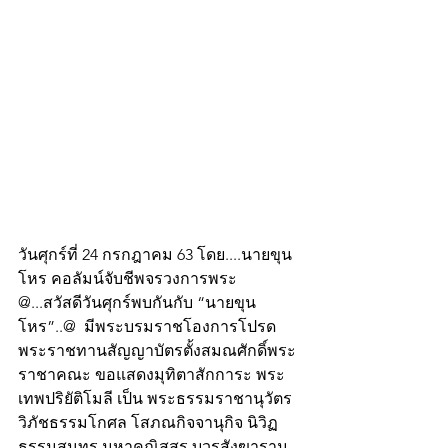
วันศุกร์ที่ 24 กรกฎาคม 63 โดย....นายขุน
โหร คอลัมน์จับชีพจรวงการพระ 
@...สวัสดีวันศุกร์พบกันกับ “นายขุน
โหร”..@  มีพระบรมราชโองการโปรด
พระราชทานสัญญาบัตรตั้งสมณศักดิ์พระ
ราชาคณะ ขอแสดงมุทิตาสักการะ พระ
เทพปริยัติโมลี เป็น พระธรรมราชานุวัตร 
วิภัชธรรมโกศล โสภณกิจจานุกิจ นิวิฏ
ธรรมสุนทร มหาคณิสสร บวรสังฆาราม 