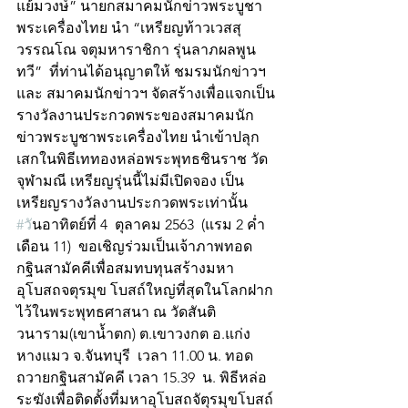
แย้มวงษ์” นายกสมาคมนักข่าวพระบูชา
พระเครื่องไทย นำ “เหรียญท้าวเวสสุ
วรรณโณ จตุมหาราชิกา รุ่นลาภผลพูน
ทวี”  ที่ท่านได้อนุญาตให้ ชมรมนักข่าวฯ 
และ สมาคมนักข่าวฯ จัดสร้างเพื่อแจกเป็น
รางวัลงานประกวดพระของสมาคมนัก
ข่าวพระบูชาพระเครื่องไทย นำเข้าปลุก
เสกในพิธีเททองหล่อพระพุทธชินราช วัด
จุฬามณี เหรียญรุ่นนี้ไม่มีเปิดจอง เป็น
เหรียญรางวัลงานประกวดพระเท่านั้น
#ว
ันอาทิตย์ที่ 4  ตุลาคม 2563  (แรม 2 ค่ำ 
เดือน 11)  ขอเชิญร่วมเป็นเจ้าภาพทอด
กฐินสามัคคีเพื่อสมทบทุนสร้างมหา
อุโบสถจตุรมุข โบสถ์ใหญ่ที่สุดในโลกฝาก
ไว้ในพระพุทธศาสนา ณ วัดสันติ
วนาราม(เขาน้ำตก) ต.เขาวงกต อ.แก่ง
หางแมว จ.จันทบุรี  เวลา 11.00 น. ทอด
ถวายกฐินสามัคคี เวลา 15.39  น. พิธีหล่อ
ระฆังเพื่อติดตั้งที่มหาอุโบสถจัตุรมุขโบสถ์