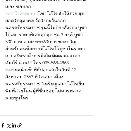
เยอะ ขอบอก
#เอาใจคนชอบ
 “ไข่” ไอ้ไข่สั่งให้รวย สุด
ยอดวัตถุมงคล วัดวังตะวันออก 
นครศรีธรรมราช รุ่นนี้ไม่ต้องสั่งจอง บูชา
ได้เลย ราคาพิเศษสุดสุด ชุด 3 องค์ บูชา 
500 บาท ค่าส่งems60บาท ของขวัญ
สำหรับคนที่อยากมีไอ้ไข่ไว้บูชาในราคา
เบา ศรัทธามี บารมีเกิด ติดต่อแดง เอก
คัมภีร์ ด่วน!!!โทร.095-568-4868 
#เตร
ียมนำเข้าพิธีปลุกเสกในวันที่ 12 
สิงหาคม 2563 ที่วัดเสมาเมือง 
นครศรีธรรมราช “เหรียญเสมาไอ้ไข่ยืน” 
พิมพ์สวยโดน ผู้ที่ชื่นชอบ ไม่ควรพลาด
นายขุนโหร