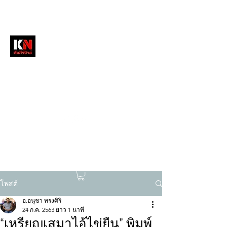
หนังสือพิมพ์คัมภีร์นิวส์
สื่อลึกวงการสงฆ์ เจาะตรงพระเครื่องดัง
tukompee07@gmail.com
0614034151
โพสต์
อ.อนุชา ทรงศิริ
24 ก.ค. 2563
ยาว 1 นาที
“เหรียญเสมาไอ้ไข่ยืน” พิมพ์