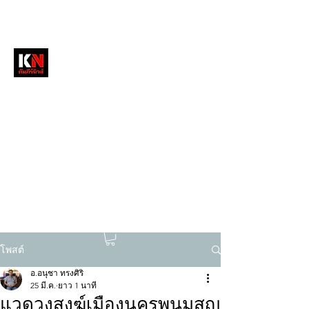
หนังสือพิมพ์คัมภีร์นิวส์
สื่อลึกวงการสงฆ์ เจาะตรงพระเครื่องดัง
tukompee07@gmail.com
0614034151
โพสต์
อ.อนุชา ทรงศิริ
25 มี.ค.
ยาว 1 นาที
แวดวงสงฆ์เมืองนครพนมสูญ