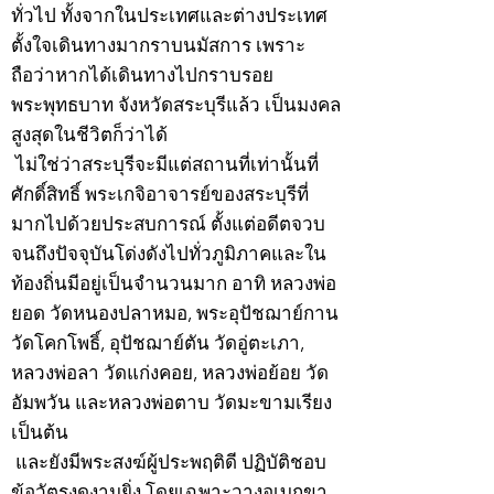
ทั่วไป ทั้งจากในประเทศและต่างประเทศ
ตั้งใจเดินทางมากราบนมัสการ เพราะ
ถือว่าหากได้เดินทางไปกราบรอย
พระพุทธบาท จังหวัดสระบุรีแล้ว เป็นมงคล
สูงสุดในชีวิตก็ว่าได้
ไม่ใช่ว่าสระบุรีจะมีแต่สถานที่เท่านั้นที่
ศักดิ์สิทธิ์ พระเกจิอาจารย์ของสระบุรีที่
มากไปด้วยประสบการณ์ ตั้งแต่อดีตจวบ
จนถึงปัจจุบันโด่งดังไปทั่วภูมิภาคและใน
ท้องถิ่นมีอยู่เป็นจำนวนมาก อาทิ หลวงพ่อ
ยอด วัดหนองปลาหมอ, พระอุปัชฌาย์กาน
วัดโคกโพธิ์, อุปัชฌาย์ตัน วัดอู่ตะเภา,
หลวงพ่อลา วัดแก่งคอย, หลวงพ่อย้อย วัด
อัมพวัน และหลวงพ่อตาบ วัดมะขามเรียง
เป็นต้น
และยังมีพระสงฆ์ผู้ประพฤติดี ปฏิบัติชอบ
ข้อวัตรงดงามยิ่ง โดยเฉพาะวางอุเบกขา