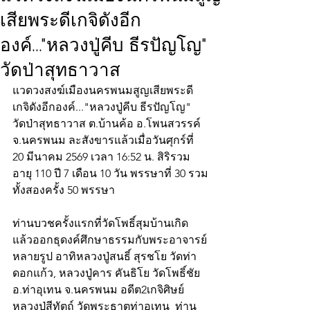
เสียพระดีเกจิดังอีก
องค์..."หลวงปู่คีบ ธีรปัญโญ"
วัดป่าสุทธาวาส
แวดวงสงฆ์เมืองนครพนมสูญเสียพระดี
เกจิดังอีกองค์..."หลวงปู่คีบ ธีรปัญโญ"  
วัดป่าสุทธาวาส ต.บ้านค้อ อ.โพนสวรรค์ 
จ.นครพนม ละสังขารแล้วเมื่อวันศุกร์ที่ 
20 มีนาคม 2569 เวลา 16:52 น. สิริรวม
อายุ 110 ปี 7 เดือน 10 วัน พรรษาที่ 30 รวม
ทั้งสองครั้ง 50 พรรษา 
ท่านบวชครั้งแรกที่วัดโพธิ์สุมบ้านเกิด 
แล้วออกธุดงค์ศึกษาธรรมกับพระอาจารย์
หลายรูป อาทิหลวงปู่สนธิ์ สุรชโย วัดท่า
ดอกแก้ว, หลวงปู่คาร คันธิโย วัดโพธิ์ชัย 
อ.ท่าอุเทน จ.นครพนม อดีต2เกจิศิษย์
หลวงปู่สีทัตถ์ วัดพระธาตุท่าอุเทน  ท่าน