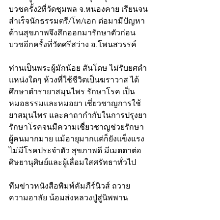
บวชครั้ง2ที่วัดชุมพล จ.หนองคาย เรียนจน
สำเร็จนักธรรมตรี/โท/เอก ต่อมามีปัญหา
ด้านสุขภาพจึงสึกออกมารักษาตัวก่อน
บวชอีกครั้งที่วัดศรีสว่าง อ.โพนสวรรค์
ท่านเป็นพระผู้มักน้อย สันโดษ ไม่รับยศตำ
แหน่งใดๆ ห้วงที่ใช้ชีวิตเป็นฆราวาส ได้
ศึกษาตำรายาสมุนไพร รักษาโรค เป็น
หมอธรรมและหมอยา เชี่ยวชาญการใช้
ยาสมุนไพร และคาถากำกับในการปรุงยา
รักษาโรคจนมีความเชี่ยวชาญช่วยรักษา
ผู้คนมากมาย แม้อายุมากแต่ก็ยังแข็งแรง 
ไม่มีโรคประจำตัว สุขภาพดี มีเมตตาต่อ
ศิษยานุศิษย์และผู้เลื่อมใสศรัทธาทั่วไป
ทีมข่าวหนังสือพิมพ์คัมภีร์นิวส์ ถวาย
ความอาลัย น้อมส่งหลวงปู่สู่นิพพาน