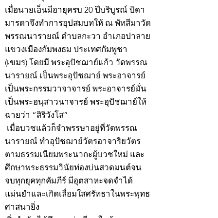
เมื่อนายเฮ็นมีอายุครบ 20 ปีบริบูรณ์ บิดา
มารดาจึงทำการอุปสมบทให้ ณ พัทสีมาวัด
พรรณนารายณ์ ตำบลกะวา อำเภอปาลาย
แขวงเมืองกัมพงธม ประเทศกัมพูชา
(เขมร) โดยมี พระอุปัชฌาย์แก้ว วัดพรรณ
นารายณ์ เป็นพระอุปัชฌาย์ พระอาจารย์
เป็นพระกรรมวาจาจารย์ พระอาจารย์มั่น
เป็นพระอนุสาวนาจารย์ พระอุปัชฌาย์ให้
ฉายว่า “สิริวังโส”
เมื่อบวชแล้วก็จำพรรษาอยู่ที่วัดพรรณ
นารายณ์ ทำอุปัชฌาย์วัตรอาจาริยวัตร
ตามธรรมเนียมพระนวกะผู้บวชใหม่ และ
ศึกษาพระธรรมวินัยท่องบ่นสวดมนต์จน
จบทุกยุคทุกคัมภีร์ มีอุตสาหะจดจำได้
แม่นยำและเกิดเลื่อมใสศรัทธาในพระพุทธ
ศาสนายิ่ง