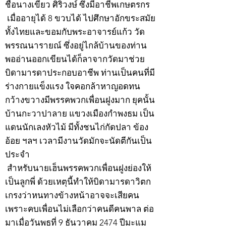
ชื่อนางเขียว ศิริวงษ์ ซึ่งมีอาชีพเกษตรกร
เมื่ออายุได้ 8 ขวบได้ ไปศึกษาอักขระสมัย
ทั้งไทยและขอมกับพระอาจารย์แก้ว วัด
พรรณนารายณ์ ซึ่งอยู่ไกล้บ้านของท่าน
พออ่านออกเขียนได้ก็ลาจากวัดมาช่วย
บิดามารดาประกอบอาชีพ ท่านเป็นคนที่มี
ร่างกายแข็งแรง ใจคอกล้าหาญอดทน
กว้างขวางมีพรรคพวกเพื่อนฝูงมาก ยุคนั้น
บ้านกะวาปาลาย แขวงเมืองกำพงธม เป็น
แดนนักเลงหัวไม้ มีทั้งชนไก่กัดปลา ข้อง
อ้อย ฯลฯ เวลามีงานวัดมักจะนัดตีกันเป็น
ประจำ
สำหรับนายเฮ็นพรรคพวกเพื่อนฝูงย่องให้
เป็นลูกพี่ ด้วยเหตุนี้ทำให้บิดามารดาวิตก
เกรงว่าหนทางข้างหน้าอาจจะเสียคน
เพราะคบเพื่อนไม่เลือกว่าคนดีคนพาล ต่อ
มาเมื่อวันพุธที่ 9 ธันวาคม 2474 ปีมะแม