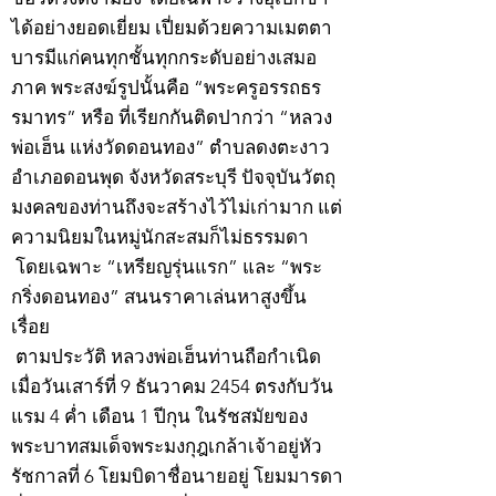
ได้อย่างยอดเยี่ยม เปี่ยมด้วยความเมตตา
บารมีแก่คนทุกชั้นทุกกระดับอย่างเสมอ
ภาค พระสงฆ์รูปนั้นคือ “พระครูอรรถธร
รมาทร” หรือ ที่เรียกกันติดปากว่า “หลวง
พ่อเฮ็น แห่งวัดดอนทอง” ตำบลดงตะงาว
อำเภอดอนพุด จังหวัดสระบุรี ปัจจุบันวัตถุ
มงคลของท่านถึงจะสร้างไว้ไม่เก่ามาก แต่
ความนิยมในหมู่นักสะสมก็ไม่ธรรมดา
โดยเฉพาะ “เหรียญรุ่นแรก” และ “พระ
กริ่งดอนทอง” สนนราคาเล่นหาสูงขึ้น
เรื่อย
ตามประวัติ หลวงพ่อเฮ็นท่านถือกำเนิด
เมื่อวันเสาร์ที่ 9 ธันวาคม 2454 ตรงกับวัน
แรม 4 ค่ำ เดือน 1 ปีกุน ในรัชสมัยของ
พระบาทสมเด็จพระมงกุฎเกล้าเจ้าอยู่หัว
รัชกาลที่ 6 โยมบิดาชื่อนายอยู่ โยมมารดา