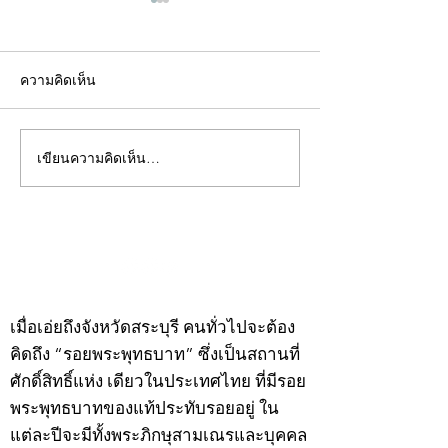
ความคิดเห็น
เขียนความคิดเห็น…
คอลัมน์"จับชีพจรวงการ
คอลัมน์"จับชีพจ
พระ"ประจำพุธที่ 29
พระ"ประจำอังคาร
กรกฎาคม 2569
กรกฎาคม 2569
©2020 by kampeenews. Proudly created with Wix.com
เมื่อเอ่ยถึงจังหวัดสระบุรี คนทั่วไปจะต้อง
คิดถึง “รอยพระพุทธบาท” ซึ่งเป็นสถานที่
ศักดิ์สิทธิ์แห่ง เดียวในประเทศไทย ที่มีรอย
พระพุทธบาทของแท้ประทับรอยอยู่ ใน
แต่ละปีจะมีทั้งพระภิกษุสามเณรและบุคคล