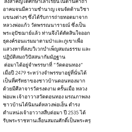
สิ่งสำคัญได้ศึกษาเล่าเรียนในด้านคาถา
อาคมจนมีความชำนาญ เจนจัดด้านวิชา
แขนงต่างๆ ซึ่งได้รับการถ่ายทอดมาจาก
หลวงพ่อแก้ว วัดพรรณนารายณ์ ซึ่งเป็น
พระอุปัชฌาย์แล้ว ท่านจึงได้ตัดสินใจออก
ธุดงค์รอนแรมมาตามป่าและภูเขาเพื่อ
แสวงหาที่สงบวิเวกบำเพ็ญสมณธรรม และ
ปฏิบัติสมถวิปัสสนากัมมัฏฐาน
ต่อมาได้อยู่จำพรรษาที่ “วัดดอนทอง”
เมื่อปี 2479 ระหว่างจำพรรษาอยู่ที่นั่นได้
เป็นที่ศรัทธาของชาวบ้านดอนทองมาก
ด้วยมีศีลาจารวัตรงดงาม ครั้นเมื่อ หลวง
พ่อแพ เจ้าอาวาสวัดดอนทอง มรณภาพลง
ชาวบ้านได้นิมนต์หลวงพ่อเฮ็น ดำรง
ตำแหน่งเจ้าอาวาสสืบต่อมา ปี 2535 ได้
รับพระราชทานเลื่อนสมณศักดิ์เป็นพระครู
สัญญาบัตรที่ “พระครูอรรถธรรมทร”