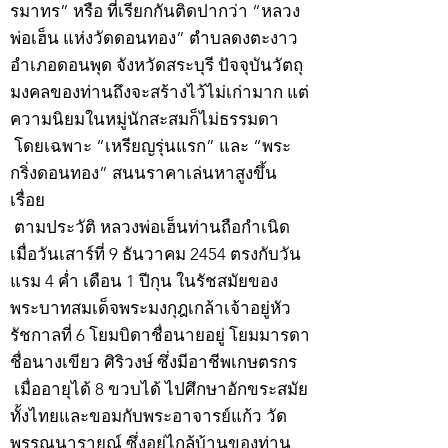
รมาทร” หรือ ที่เรียกกันติดปากว่า “หลวง
พ่อเฮ็น แห่งวัดดอนทอง” ตำบลดงตะงาว
อำเภอดอนพุด จังหวัดสระบุรี ปัจจุบันวัตถุ
มงคลของท่านถึงจะสร้างไว้ไม่เก่ามาก แต่
ความนิยมในหมู่นักสะสมก็ไม่ธรรมดา
โดยเฉพาะ “เหรียญรุ่นแรก” และ “พระ
กริ่งดอนทอง” สนนราคาเล่นหาสูงขึ้น
เรื่อย
ตามประวัติ หลวงพ่อเฮ็นท่านถือกำเนิด
เมื่อวันเสาร์ที่ 9 ธันวาคม 2454 ตรงกับวัน
แรม 4 ค่ำ เดือน 1 ปีกุน ในรัชสมัยของ
พระบาทสมเด็จพระมงกุฎเกล้าเจ้าอยู่หัว
รัชกาลที่ 6 โยมบิดาชื่อนายอยู่ โยมมารดา
ชื่อนางเขียว ศิริวงษ์ ซึ่งมีอาชีพเกษตรกร
เมื่ออายุได้ 8 ขวบได้ ไปศึกษาอักขระสมัย
ทั้งไทยและขอมกับพระอาจารย์แก้ว วัด
พรรณนารายณ์ ซึ่งอยู่ไกล้บ้านของท่าน