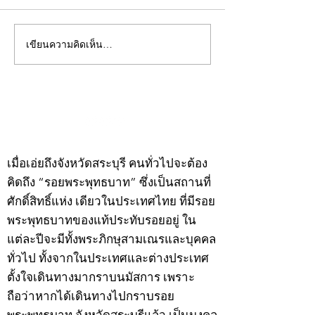
เขียนความคิดเห็น…
คอลัมน์"จับชีพจรวงการ
คอลัมน์"จับชีพจ
พระ"ประจำพุธที่ 29
พระ"ประจำอังคาร
กรกฎาคม 2569
กรกฎาคม 2569
©2020 by kampeenews. Proudly created with Wix.com
เมื่อเอ่ยถึงจังหวัดสระบุรี คนทั่วไปจะต้อง
คิดถึง “รอยพระพุทธบาท” ซึ่งเป็นสถานที่
ศักดิ์สิทธิ์แห่ง เดียวในประเทศไทย ที่มีรอย
พระพุทธบาทของแท้ประทับรอยอยู่ ใน
แต่ละปีจะมีทั้งพระภิกษุสามเณรและบุคคล
ทั่วไป ทั้งจากในประเทศและต่างประเทศ
ตั้งใจเดินทางมากราบนมัสการ เพราะ
ถือว่าหากได้เดินทางไปกราบรอย