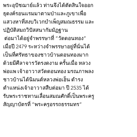
พระอุปัชฌาย์แล้ว ท่านจึงได้ตัดสินใจออก
ธุดงค์รอนแรมมาตามป่าและภูเขาเพื่อ
แสวงหาที่สงบวิเวกบำเพ็ญสมณธรรม และ
ปฏิบัติสมถวิปัสสนากัมมัฏฐาน
ต่อมาได้อยู่จำพรรษาที่ “วัดดอนทอง”
เมื่อปี 2479 ระหว่างจำพรรษาอยู่ที่นั่นได้
เป็นที่ศรัทธาของชาวบ้านดอนทองมาก
ด้วยมีศีลาจารวัตรงดงาม ครั้นเมื่อ หลวง
พ่อแพ เจ้าอาวาสวัดดอนทอง มรณภาพลง
ชาวบ้านได้นิมนต์หลวงพ่อเฮ็น ดำรง
ตำแหน่งเจ้าอาวาสสืบต่อมา ปี 2535 ได้
รับพระราชทานเลื่อนสมณศักดิ์เป็นพระครู
สัญญาบัตรที่ “พระครูอรรถธรรมทร”
หลวงพ่อเฮ็น ได้สร้างมงคลวัตถุไว้หลาย
รุ่นหลายแบบ อาทิ ผ้ายันต์อุษาสวรรค์ มี
พุทธคุณโดดเด่นด้านเมตตามหานิยม มี