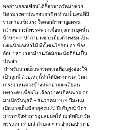
พออ่านออกเขียนได้ก็ลาจากวัดมาช่วย
บิดามารดาประกอบอาชีพ ท่านเป็นคนที่มี
ร่างกายแข็งแรง ใจคอกล้าหาญอดทน
กว้างขวางมีพรรคพวกเพื่อนฝูงมาก ยุคนั้น
บ้านกะวาปาลาย แขวงเมืองกำพงธม เป็น
แดนนักเลงหัวไม้ มีทั้งชนไก่กัดปลา ข้อง
อ้อย ฯลฯ เวลามีงานวัดมักจะนัดตีกันเป็น
ประจำ
สำหรับนายเฮ็นพรรคพวกเพื่อนฝูงย่องให้
เป็นลูกพี่ ด้วยเหตุนี้ทำให้บิดามารดาวิตก
เกรงว่าหนทางข้างหน้าอาจจะเสียคน
เพราะคบเพื่อนไม่เลือกว่าคนดีคนพาล ต่อ
มาเมื่อวันพุธที่ 9 ธันวาคม 2474 ปีมะแม
เมื่อนายเฮ็นมีอายุครบ 20 ปีบริบูรณ์ บิดา
มารดาจึงทำการอุปสมบทให้ ณ พัทสีมาวัด
พรรณนารายณ์ ตำบลกะวา อำเภอปาลาย