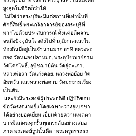
พระพุทธบาท จังหวัดสระบุรีแล้ว เป็นมงคล
สูงสุดในชีวิตก็ว่าได้
ไม่ใช่ว่าสระบุรีจะมีแต่สถานที่เท่านั้นที่
ศักดิ์สิทธิ์ พระเกจิอาจารย์ของสระบุรีที่
มากไปด้วยประสบการณ์ ตั้งแต่อดีตจวบ
จนถึงปัจจุบันโด่งดังไปทั่วภูมิภาคและใน
ท้องถิ่นมีอยู่เป็นจำนวนมาก อาทิ หลวงพ่อ
ยอด วัดหนองปลาหมอ, พระอุปัชฌาย์กาน
วัดโคกโพธิ์, อุปัชฌาย์ตัน วัดอู่ตะเภา,
หลวงพ่อลา วัดแก่งคอย, หลวงพ่อย้อย วัด
อัมพวัน และหลวงพ่อตาบ วัดมะขามเรียง
เป็นต้น
และยังมีพระสงฆ์ผู้ประพฤติดี ปฏิบัติชอบ
ข้อวัตรงดงามยิ่ง โดยเฉพาะวางอุเบกขา
ได้อย่างยอดเยี่ยม เปี่ยมด้วยความเมตตา
บารมีแก่คนทุกชั้นทุกกระดับอย่างเสมอ
ภาค พระสงฆ์รูปนั้นคือ “พระครูอรรถธร