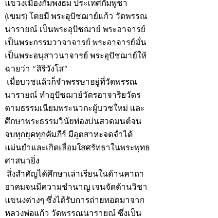
แขวงเมืองกัมพงธม ประเทศกัมพูชา
(เขมร) โดยมี พระอุปัชฌาย์แก้ว วัดพรรณ
นารายณ์ เป็นพระอุปัชฌาย์ พระอาจารย์
เป็นพระกรรมวาจาจารย์ พระอาจารย์มั่น
เป็นพระอนุสาวนาจารย์ พระอุปัชฌาย์ให้
ฉายว่า “สิริวังโส”
เมื่อบวชแล้วก็จำพรรษาอยู่ที่วัดพรรณ
นารายณ์ ทำอุปัชฌาย์วัตรอาจาริยวัตร
ตามธรรมเนียมพระนวกะผู้บวชใหม่ และ
ศึกษาพระธรรมวินัยท่องบ่นสวดมนต์จน
จบทุกยุคทุกคัมภีร์ มีอุตสาหะจดจำได้
แม่นยำและเกิดเลื่อมใสศรัทธาในพระพุทธ
ศาสนายิ่ง
สิ่งสำคัญได้ศึกษาเล่าเรียนในด้านคาถา
อาคมจนมีความชำนาญ เจนจัดด้านวิชา
แขนงต่างๆ ซึ่งได้รับการถ่ายทอดมาจาก
หลวงพ่อแก้ว วัดพรรณนารายณ์ ซึ่งเป็น