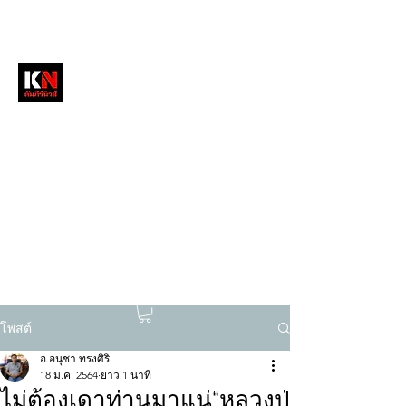
หนังสือพิมพ์คัมภีร์นิวส์
สื่อลึกวงการสงฆ์ เจาะตรงพระเครื่องดัง
tukompee07@gmail.com
0614034151
โพสต์
อ.อนุชา ทรงศิริ
18 ม.ค. 2564
ยาว 1 นาที
ไม่ต้องเดาท่านมาแน่“หลวงปู่