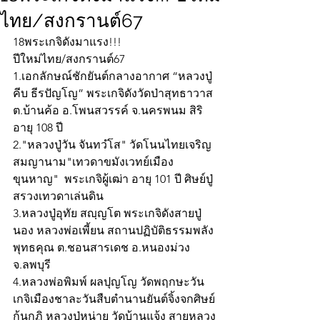
ไทย/สงกรานต์67
18พระเกจิดังมาแรง!!!
ปีใหม่ไทย/สงกรานต์67
1.เอกลักษณ์ชักยันต์กลางอากาศ “หลวงปู่
คีบ ธีรปัญโญ” พระเกจิดังวัดป่าสุทธาวาส 
ต.บ้านค้อ อ.โพนสวรรค์ จ.นครพนม สิริ
อายุ 108 ปี
2."หลวงปู่วัน จันทวํโส" วัดโนนไทยเจริญ
สมญานาม"เทวดาขมังเวทย์เมือง
ขุนหาญ"  พระเกจิผู้เฒ่า อายุ 101 ปี ศิษย์ปู่
สรวงเทวดาเล่นดิน
3.หลวงปู่อุทัย สญฺญโต พระเกจิดังสายปู่
นอง หลวงพ่อเพี้ยน สถานปฏิบัติธรรมพลัง
พุทธคุณ ต.ชอนสารเดช อ.หนองม่วง 
จ.ลพบุรี
4.หลวงพ่อพิมพ์ ผลปุญโญ วัดพฤกษะวัน 
เกจิเมืองชาละวันสืบตำนานยันต์จิ้งจกศิษย์
ก้นกุฏิ หลวงปู่หน่าย วัดบ้านแจ้ง สายหลวง