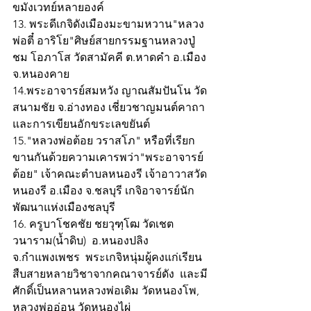
ขมังเวทย์หลายองค์
13. พระดีเกจิดังเมืองมะขามหวาน"หลวง
พ่อตี๋ อาริโย"ศิษย์สายกรรมฐานหลวงปู่
ชม โอภาโส วัดสามัคคี ต.หาดคำ อ.เมือง 
จ.หนองคาย 
14.พระอาจารย์สมหวัง ญาณสัมปันโน วัด
สนามชัย จ.อ่างทอง เชี่ยวชาญมนต์คาถา 
และการเขียนอักขระเลขยันต์ 
15."หลวงพ่อต้อย วราสโภ" หรือที่เรียก
ขานกันด้วยความเคารพว่า"พระอาจารย์
ต้อย" เจ้าคณะตำบลหนองรี เจ้าอาวาสวัด
หนองรี อ.เมือง จ.ชลบุรี เกจิอาจารย์นัก
พัฒนาแห่งเมืองชลบุรี
16. ครูบาโชคชัย ชยวุฑฺโฒ วัดเชต
วนาราม(น้ำดิบ)  อ.หนองปลิง 
จ.กำแพงเพชร  พระเกจิหนุ่มผู้คงแก่เรียน
สืบสายหลายวิชาจากคณาจารย์ดัง  และมี
ศักดิ์เป็นหลานหลวงพ่อเดิม วัดหนองโพ, 
หลวงพ่ออ่อน วัดหนองไผ่