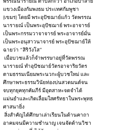
พรรณนารายณ์ ตำบลกะวา อำเภอปาลาย
แขวงเมืองกัมพงธม ประเทศกัมพูชา
(เขมร) โดยมี พระอุปัชฌาย์แก้ว วัดพรรณ
นารายณ์ เป็นพระอุปัชฌาย์ พระอาจารย์
เป็นพระกรรมวาจาจารย์ พระอาจารย์มั่น
เป็นพระอนุสาวนาจารย์ พระอุปัชฌาย์ให้
ฉายว่า “สิริวังโส”
เมื่อบวชแล้วก็จำพรรษาอยู่ที่วัดพรรณ
นารายณ์ ทำอุปัชฌาย์วัตรอาจาริยวัตร
ตามธรรมเนียมพระนวกะผู้บวชใหม่ และ
ศึกษาพระธรรมวินัยท่องบ่นสวดมนต์จน
จบทุกยุคทุกคัมภีร์ มีอุตสาหะจดจำได้
แม่นยำและเกิดเลื่อมใสศรัทธาในพระพุทธ
ศาสนายิ่ง
สิ่งสำคัญได้ศึกษาเล่าเรียนในด้านคาถา
อาคมจนมีความชำนาญ เจนจัดด้านวิชา
แขนงต่างๆ ซึ่งได้รับการถ่ายทอดมาจาก