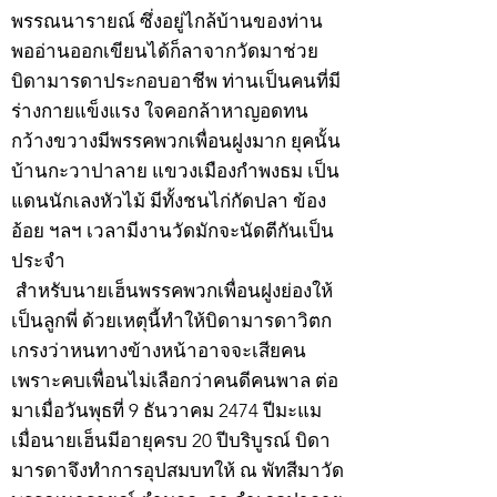
พรรณนารายณ์ ซึ่งอยู่ไกล้บ้านของท่าน
พออ่านออกเขียนได้ก็ลาจากวัดมาช่วย
บิดามารดาประกอบอาชีพ ท่านเป็นคนที่มี
ร่างกายแข็งแรง ใจคอกล้าหาญอดทน
กว้างขวางมีพรรคพวกเพื่อนฝูงมาก ยุคนั้น
บ้านกะวาปาลาย แขวงเมืองกำพงธม เป็น
แดนนักเลงหัวไม้ มีทั้งชนไก่กัดปลา ข้อง
อ้อย ฯลฯ เวลามีงานวัดมักจะนัดตีกันเป็น
ประจำ
สำหรับนายเฮ็นพรรคพวกเพื่อนฝูงย่องให้
เป็นลูกพี่ ด้วยเหตุนี้ทำให้บิดามารดาวิตก
เกรงว่าหนทางข้างหน้าอาจจะเสียคน
เพราะคบเพื่อนไม่เลือกว่าคนดีคนพาล ต่อ
มาเมื่อวันพุธที่ 9 ธันวาคม 2474 ปีมะแม
เมื่อนายเฮ็นมีอายุครบ 20 ปีบริบูรณ์ บิดา
มารดาจึงทำการอุปสมบทให้ ณ พัทสีมาวัด