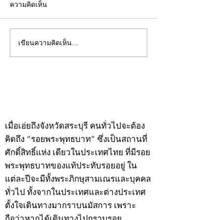
ความคิดเห็น
เขียนความคิดเห็น…
คอลัมน์"จับชีพจรวงการ
คอลัมน์"จับชีพจ
พระ"ประจำพุธที่ 29
พระ"ประจำอังคาร
กรกฎาคม 2569
กรกฎาคม 2569
©2020 by kampeenews. Proudly created with Wix.com
เมื่อเอ่ยถึงจังหวัดสระบุรี คนทั่วไปจะต้อง
คิดถึง “รอยพระพุทธบาท” ซึ่งเป็นสถานที่
ศักดิ์สิทธิ์แห่ง เดียวในประเทศไทย ที่มีรอย
พระพุทธบาทของแท้ประทับรอยอยู่ ใน
แต่ละปีจะมีทั้งพระภิกษุสามเณรและบุคคล
ทั่วไป ทั้งจากในประเทศและต่างประเทศ
ตั้งใจเดินทางมากราบนมัสการ เพราะ
ถือว่าหากได้เดินทางไปกราบรอย