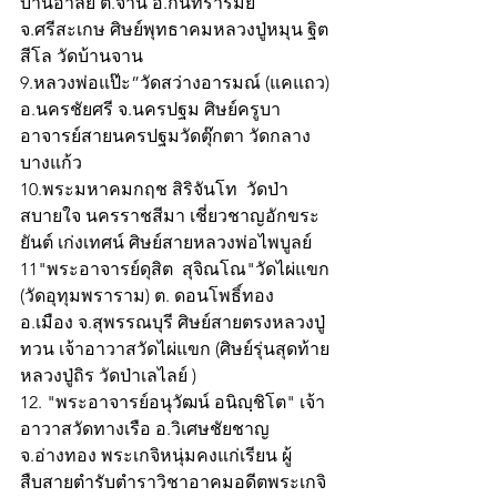
บ้านอาลัย ต.จาน อ.กันทรารมย์ 
จ.ศรีสะเกษ ศิษย์พุทธาคมหลวงปู่หมุน ฐิต
สีโล วัดบ้านจาน
9.หลวงพ่อแป๊ะ”วัดสว่างอารมณ์ (แคแถว) 
อ.นครชัยศรี จ.นครปฐม ศิษย์ครูบา
อาจารย์สายนครปฐมวัดตุ๊กตา วัดกลาง
บางแก้ว 
10.พระมหาคมกฤช สิริจันโท  วัดป่า
สบายใจ นครราชสีมา เชี่ยวชาญอักขระ
ยันต์ เก่งเทศน์ ศิษย์สายหลวงพ่อไพบูลย์ 
11"พระอาจารย์ดุสิต  สุจิณโณ"วัดไผ่แขก 
(วัดอุทุมพราราม) ต. ดอนโพธิ์ทอง 
อ.เมือง จ.สุพรรณบุรี ศิษย์สายตรงหลวงปู่
ทวน เจ้าอาวาสวัดไผ่แขก (ศิษย์รุ่นสุดท้าย
หลวงปู่ถิร วัดป่าเลไลย์ ) 
12. "พระอาจารย์อนุวัฒน์ อนิญฺชิโต" เจ้า
อาวาสวัดทางเรือ อ.วิเศษชัยชาญ 
จ.อ่างทอง พระเกจิหนุ่มคงแก่เรียน ผู้
สืบสายตำรับตำราวิชาอาคมอดีตพระเกจิ