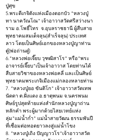
ปู่ศุข
5.พระดีเกจิดังแห่งเมืองดอกบัว "หลวงปู่
ทา นาควัณโณ" เจ้าอาวาสวัดศรีสว่างนา
ราม อ.โพธิ์ไทร  จ.อุบลราชธานี ผู้สืบสาย
พุทธาคมสมเด็จลุน(สำเร็จลุน) ประเทศ
ลาว โดยเป็นศิษย์เอกของหลวงปู่ญาท่าน
ตู๋(พ่อถ่านตู๋) 
6."หลวงพ่อเจี๊ยบ วุฑฒิสาโร" หรือ"พระ
อาจารย์เจี๊ยบ"เป็นเจ้าอาวาส โดยท่านได้
สืบสายวิชาของหลวงพ่อคลี่ และเป็นศิษย์
พุทธาคมพระเกจิเมืองแม่กลองหลายท่าน
7. “หลวงปู่ยอ ขันติโก" เจ้าอาวาสวัดเทพ
นัดดา ต.ฝั่งแดง อ.ธาตุพนม จ.นครพนม 
ศิษย์รูปสุดท้ายแห่งสำนักหลวงปู่ญาถ่าน
หลักคำ พระผู้มากด้วยไสยเวทย์แห่ง
ลุ่ม"แม่น้ำก่ำ" แม่น้ำสายวัฒน ธรรมพันปี
ที่เชื่อมต่อทอดยาวลงสู่แม่น้ำโขง
8. "หลวงปู่เถิง ปัญญาวโร"เจ้าอาวาสวัด