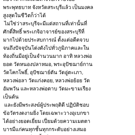
พระพุทธบาท จังหวัดสระบุรีแล้ว เป็นมงคล
สูงสุดในชีวิตก็ว่าได้
ไม่ใช่ว่าสระบุรีจะมีแต่สถานที่เท่านั้นที่
ศักดิ์สิทธิ์ พระเกจิอาจารย์ของสระบุรีที่
มากไปด้วยประสบการณ์ ตั้งแต่อดีตจวบ
จนถึงปัจจุบันโด่งดังไปทั่วภูมิภาคและใน
ท้องถิ่นมีอยู่เป็นจำนวนมาก อาทิ หลวงพ่อ
ยอด วัดหนองปลาหมอ, พระอุปัชฌาย์กาน
วัดโคกโพธิ์, อุปัชฌาย์ตัน วัดอู่ตะเภา,
หลวงพ่อลา วัดแก่งคอย, หลวงพ่อย้อย วัด
อัมพวัน และหลวงพ่อตาบ วัดมะขามเรียง
เป็นต้น
และยังมีพระสงฆ์ผู้ประพฤติดี ปฏิบัติชอบ
ข้อวัตรงดงามยิ่ง โดยเฉพาะวางอุเบกขา
ได้อย่างยอดเยี่ยม เปี่ยมด้วยความเมตตา
บารมีแก่คนทุกชั้นทุกกระดับอย่างเสมอ