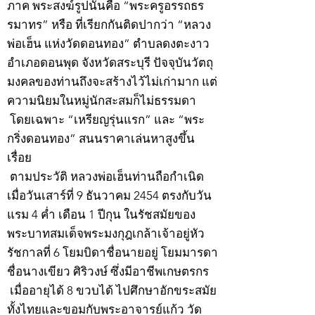
ภาค พระสงฆ์รูปนั้นคือ “พระครูอรรถธร
รมาทร” หรือ ที่เรียกกันติดปากว่า “หลวง
พ่อเฮ็น แห่งวัดดอนทอง” ตำบลดงตะงาว
อำเภอดอนพุด จังหวัดสระบุรี ปัจจุบันวัตถุ
มงคลของท่านถึงจะสร้างไว้ไม่เก่ามาก แต่
ความนิยมในหมู่นักสะสมก็ไม่ธรรมดา
โดยเฉพาะ “เหรียญรุ่นแรก” และ “พระ
กริ่งดอนทอง” สนนราคาเล่นหาสูงขึ้น
เรื่อย
ตามประวัติ หลวงพ่อเฮ็นท่านถือกำเนิด
เมื่อวันเสาร์ที่ 9 ธันวาคม 2454 ตรงกับวัน
แรม 4 ค่ำ เดือน 1 ปีกุน ในรัชสมัยของ
พระบาทสมเด็จพระมงกุฎเกล้าเจ้าอยู่หัว
รัชกาลที่ 6 โยมบิดาชื่อนายอยู่ โยมมารดา
ชื่อนางเขียว ศิริวงษ์ ซึ่งมีอาชีพเกษตรกร
เมื่ออายุได้ 8 ขวบได้ ไปศึกษาอักขระสมัย
ทั้งไทยและขอมกับพระอาจารย์แก้ว วัด