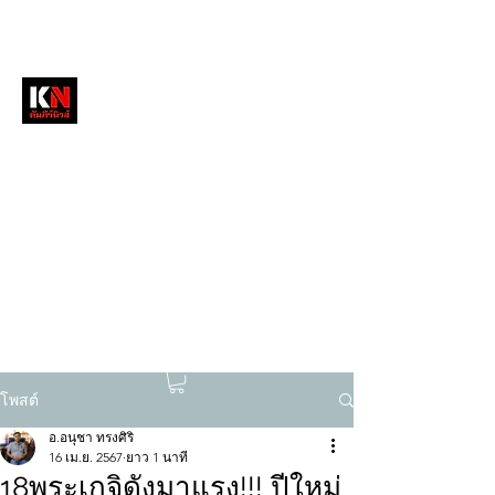
หนังสือพิมพ์คัมภีร์นิวส์
สื่อลึกวงการสงฆ์ เจาะตรงพระเครื่องดัง
tukompee07@gmail.com
0614034151
โพสต์
อ.อนุชา ทรงศิริ
16 เม.ย. 2567
ยาว 1 นาที
18พระเกจิดังมาแรง!!! ปีใหม่