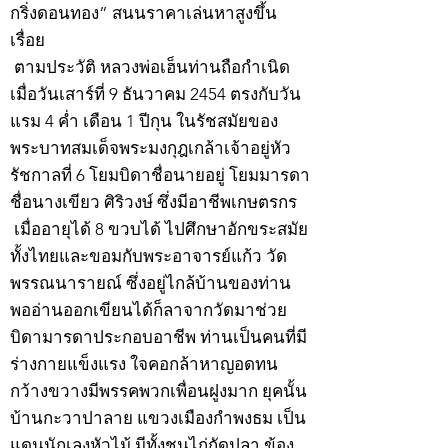
กริ่งดอนทอง” สนนราคาเล่นหาสูงขึ้น
เรื่อย
ตามประวัติ หลวงพ่อเฮ็นท่านถือกำเนิด
เมื่อวันเสาร์ที่ 9 ธันวาคม 2454 ตรงกับวัน
แรม 4 ค่ำ เดือน 1 ปีกุน ในรัชสมัยของ
พระบาทสมเด็จพระมงกุฎเกล้าเจ้าอยู่หัว
รัชกาลที่ 6 โยมบิดาชื่อนายอยู่ โยมมารดา
ชื่อนางเขียว ศิริวงษ์ ซึ่งมีอาชีพเกษตรกร
เมื่ออายุได้ 8 ขวบได้ ไปศึกษาอักขระสมัย
ทั้งไทยและขอมกับพระอาจารย์แก้ว วัด
พรรณนารายณ์ ซึ่งอยู่ไกล้บ้านของท่าน
พออ่านออกเขียนได้ก็ลาจากวัดมาช่วย
บิดามารดาประกอบอาชีพ ท่านเป็นคนที่มี
ร่างกายแข็งแรง ใจคอกล้าหาญอดทน
กว้างขวางมีพรรคพวกเพื่อนฝูงมาก ยุคนั้น
บ้านกะวาปาลาย แขวงเมืองกำพงธม เป็น
แดนนักเลงหัวไม้ มีทั้งชนไก่กัดปลา ข้อง