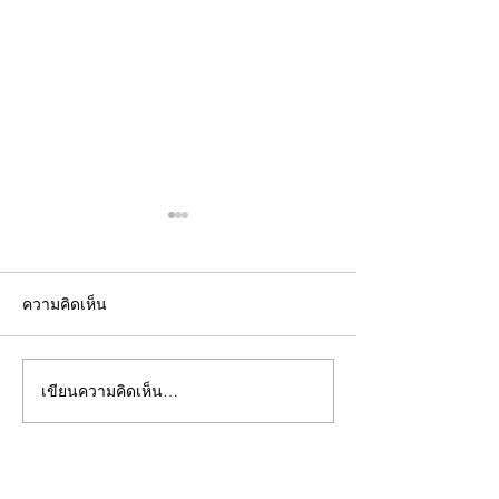
ความคิดเห็น
เขียนความคิดเห็น…
คอลัมน์"จับชีพจรวงการ
คอลัมน์"จับชีพจ
พระ"ประจำพุธที่ 29
พระ"ประจำอังคาร
กรกฎาคม 2569
กรกฎาคม 2569