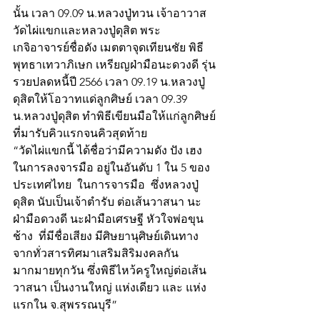
นั้น เวลา 09.09 น.หลวงปู่ทวน เจ้าอาวาส
วัดไผ่แขกและหลวงปู่ดุสิต พระ
เกจิอาจารย์ชื่อดัง เมตตาจุดเทียนชัย พิธี
พุทธาเทวาภิเษก เหรียญฝ่ามือนะดวงดี รุ่น
รวยปลดหนี้ปี 2566 เวลา 09.19 น.หลวงปู่
ดุสิตให้โอวาทแด่ลูกศิษย์ เวลา 09.39 
น.หลวงปู่ดุสิต ทำพิธีเขียนมือให้แก่ลูกศิษย์
ที่มารับคิวแรกจนคิวสุดท้าย 
“วัดไผ่แขกนี้ ได้ชื่อว่ามีความดัง ปัง เฮง 
ในการลงจารมือ อยู่ในอันดับ 1 ใน 5 ของ
ประเทศไทย  ในการจารมือ  ซึ่งหลวงปู่
ดุสิต นับเป็นเจ้าตำรับ ต่อเส้นวาสนา นะ
ฝ่ามือดวงดี นะฝ่ามือเศรษฐี หัวใจพ่อขุน
ช้าง  ที่มีชื่อเสียง มีศิษยานุศิษย์เดินทาง
จากทั่วสารทิศมาเสริมสิริมงคลกัน
มากมายทุกวัน ซึ่งพิธีไหว้ครูใหญ่ต่อเส้น
วาสนา เป็นงานใหญ่ แห่งเดียว และ แห่ง
แรกใน จ.สุพรรณบุรี”