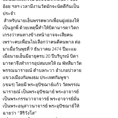
อ้อย ฯลฯ เวลามีงานวัดมักจะนัดตีกันเป็น
ประจำ
สำหรับนายเฮ็นพรรคพวกเพื่อนฝูงย่องให้
เป็นลูกพี่ ด้วยเหตุนี้ทำให้บิดามารดาวิตก
เกรงว่าหนทางข้างหน้าอาจจะเสียคน
เพราะคบเพื่อนไม่เลือกว่าคนดีคนพาล ต่อ
มาเมื่อวันพุธที่ 9 ธันวาคม 2474 ปีมะแม
เมื่อนายเฮ็นมีอายุครบ 20 ปีบริบูรณ์ บิดา
มารดาจึงทำการอุปสมบทให้ ณ พัทสีมาวัด
พรรณนารายณ์ ตำบลกะวา อำเภอปาลาย
แขวงเมืองกัมพงธม ประเทศกัมพูชา
(เขมร) โดยมี พระอุปัชฌาย์แก้ว วัดพรรณ
นารายณ์ เป็นพระอุปัชฌาย์ พระอาจารย์
เป็นพระกรรมวาจาจารย์ พระอาจารย์มั่น
เป็นพระอนุสาวนาจารย์ พระอุปัชฌาย์ให้
ฉายว่า “สิริวังโส”