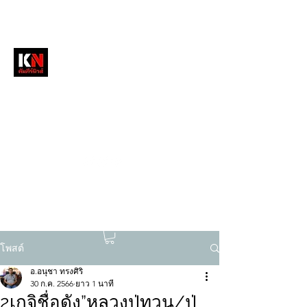
หนังสือพิมพ์คัมภีร์นิวส์
สื่อลึกวงการสงฆ์ เจาะตรงพระเครื่องดัง
tukompee07@gmail.com
0614034151
โพสต์
อ.อนุชา ทรงศิริ
30 ก.ค. 2566
ยาว 1 นาที
2เกจิชื่อดัง”หลวงปู่ทวน/ปู่