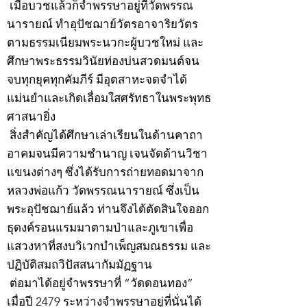
เมื่อบวชแล้วก็จำพรรษาอยู่ที่วัดพรรณ
นารายณ์ ทำอุปัชฌาย์วัตรอาจาริยวัตร
ตามธรรมเนียมพระนวกะผู้บวชใหม่ และ
ศึกษาพระธรรมวินัยท่องบ่นสวดมนต์จน
จบทุกยุคทุกคัมภีร์ มีอุตสาหะจดจำได้
แม่นยำและเกิดเลื่อมใสศรัทธาในพระพุทธ
ศาสนายิ่ง
สิ่งสำคัญได้ศึกษาเล่าเรียนในด้านคาถา
อาคมจนมีความชำนาญ เจนจัดด้านวิชา
แขนงต่างๆ ซึ่งได้รับการถ่ายทอดมาจาก
หลวงพ่อแก้ว วัดพรรณนารายณ์ ซึ่งเป็น
พระอุปัชฌาย์แล้ว ท่านจึงได้ตัดสินใจออก
ธุดงค์รอนแรมมาตามป่าและภูเขาเพื่อ
แสวงหาที่สงบวิเวกบำเพ็ญสมณธรรม และ
ปฏิบัติสมถวิปัสสนากัมมัฏฐาน
ต่อมาได้อยู่จำพรรษาที่ “วัดดอนทอง”
เมื่อปี 2479 ระหว่างจำพรรษาอยู่ที่นั่นได้