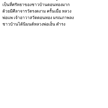
เป็นที่ศรัทธาของชาวบ้านดอนทองมาก
ด้วยมีศีลาจารวัตรงดงาม ครั้นเมื่อ หลวง
พ่อแพ เจ้าอาวาสวัดดอนทอง มรณภาพลง
ชาวบ้านได้นิมนต์หลวงพ่อเฮ็น ดำรง
ตำแหน่งเจ้าอาวาสสืบต่อมา ปี 2535 ได้
รับพระราชทานเลื่อนสมณศักดิ์เป็นพระครู
สัญญาบัตรที่ “พระครูอรรถธรรมทร”
หลวงพ่อเฮ็น ได้สร้างมงคลวัตถุไว้หลาย
รุ่นหลายแบบ อาทิ ผ้ายันต์อุษาสวรรค์ มี
พุทธคุณโดดเด่นด้านเมตตามหานิยม มี
ความเชื่อว่า เมื่อต้องการใช้ก่อนออกจาก
บ้าน ให้นำผ้ายันต์อุษาสวรรค์ เช็ดหน้า
จากซ้ายไปขวาสามครั้ง ว่ากันว่าจะมี
เสน่ห์ไปตลอดทั้งวัน
หลวงพ่อเฮ็นมรณภาพเมื่อวันที่ 24
กุมภาพันธ์ 2543 สิริอายุได้ 89 ปี