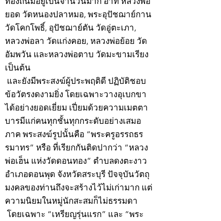
ท้องถิ่นมีอยู่เป็นจำนวนมาก อาทิ หลวงพ่อ
ยอด วัดหนองปลาหมอ, พระอุปัชฌาย์กาน
วัดโคกโพธิ์, อุปัชฌาย์ตัน วัดอู่ตะเภา,
หลวงพ่อลา วัดแก่งคอย, หลวงพ่อย้อย วัด
อัมพวัน และหลวงพ่อตาบ วัดมะขามเรียง
เป็นต้น
และยังมีพระสงฆ์ผู้ประพฤติดี ปฏิบัติชอบ
ข้อวัตรงดงามยิ่ง โดยเฉพาะวางอุเบกขา
ได้อย่างยอดเยี่ยม เปี่ยมด้วยความเมตตา
บารมีแก่คนทุกชั้นทุกกระดับอย่างเสมอ
ภาค พระสงฆ์รูปนั้นคือ “พระครูอรรถธร
รมาทร” หรือ ที่เรียกกันติดปากว่า “หลวง
พ่อเฮ็น แห่งวัดดอนทอง” ตำบลดงตะงาว
อำเภอดอนพุด จังหวัดสระบุรี ปัจจุบันวัตถุ
มงคลของท่านถึงจะสร้างไว้ไม่เก่ามาก แต่
ความนิยมในหมู่นักสะสมก็ไม่ธรรมดา
โดยเฉพาะ “เหรียญรุ่นแรก” และ “พระ