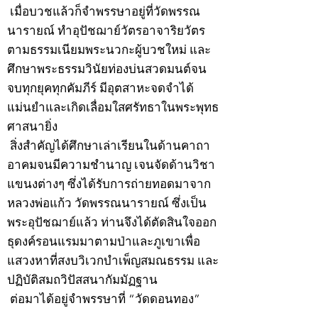
เมื่อบวชแล้วก็จำพรรษาอยู่ที่วัดพรรณ
นารายณ์ ทำอุปัชฌาย์วัตรอาจาริยวัตร
ตามธรรมเนียมพระนวกะผู้บวชใหม่ และ
ศึกษาพระธรรมวินัยท่องบ่นสวดมนต์จน
จบทุกยุคทุกคัมภีร์ มีอุตสาหะจดจำได้
แม่นยำและเกิดเลื่อมใสศรัทธาในพระพุทธ
ศาสนายิ่ง
สิ่งสำคัญได้ศึกษาเล่าเรียนในด้านคาถา
อาคมจนมีความชำนาญ เจนจัดด้านวิชา
แขนงต่างๆ ซึ่งได้รับการถ่ายทอดมาจาก
หลวงพ่อแก้ว วัดพรรณนารายณ์ ซึ่งเป็น
พระอุปัชฌาย์แล้ว ท่านจึงได้ตัดสินใจออก
ธุดงค์รอนแรมมาตามป่าและภูเขาเพื่อ
แสวงหาที่สงบวิเวกบำเพ็ญสมณธรรม และ
ปฏิบัติสมถวิปัสสนากัมมัฏฐาน
ต่อมาได้อยู่จำพรรษาที่ “วัดดอนทอง”