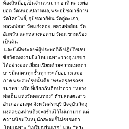
ท้องถิ่นมีอยู่เป็นจำนวนมาก อาทิ หลวงพ่อ
ยอด วัดหนองปลาหมอ, พระอุปัชฌาย์กาน
วัดโคกโพธิ์, อุปัชฌาย์ตัน วัดอู่ตะเภา,
หลวงพ่อลา วัดแก่งคอย, หลวงพ่อย้อย วัด
อัมพวัน และหลวงพ่อตาบ วัดมะขามเรียง
เป็นต้น
และยังมีพระสงฆ์ผู้ประพฤติดี ปฏิบัติชอบ
ข้อวัตรงดงามยิ่ง โดยเฉพาะวางอุเบกขา
ได้อย่างยอดเยี่ยม เปี่ยมด้วยความเมตตา
บารมีแก่คนทุกชั้นทุกกระดับอย่างเสมอ
ภาค พระสงฆ์รูปนั้นคือ “พระครูอรรถธร
รมาทร” หรือ ที่เรียกกันติดปากว่า “หลวง
พ่อเฮ็น แห่งวัดดอนทอง” ตำบลดงตะงาว
อำเภอดอนพุด จังหวัดสระบุรี ปัจจุบันวัตถุ
มงคลของท่านถึงจะสร้างไว้ไม่เก่ามาก แต่
ความนิยมในหมู่นักสะสมก็ไม่ธรรมดา
โดยเฉพาะ “เหรียญรุ่นแรก” และ “พระ