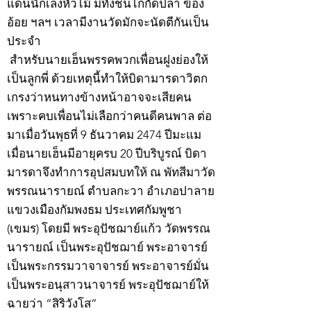
แดนนักเลงหัวไม้ มีทั้งชนไก่กัดปลา ข้อง
อ้อย ฯลฯ เวลามีงานวัดมักจะนัดตีกันเป็น
ประจำ
สำหรับนายเฮ็นพรรคพวกเพื่อนฝูงย่องให้
เป็นลูกพี่ ด้วยเหตุนี้ทำให้บิดามารดาวิตก
เกรงว่าหนทางข้างหน้าอาจจะเสียคน
เพราะคบเพื่อนไม่เลือกว่าคนดีคนพาล ต่อ
มาเมื่อวันพุธที่ 9 ธันวาคม 2474 ปีมะแม
เมื่อนายเฮ็นมีอายุครบ 20 ปีบริบูรณ์ บิดา
มารดาจึงทำการอุปสมบทให้ ณ พัทสีมาวัด
พรรณนารายณ์ ตำบลกะวา อำเภอปาลาย
แขวงเมืองกัมพงธม ประเทศกัมพูชา
(เขมร) โดยมี พระอุปัชฌาย์แก้ว วัดพรรณ
นารายณ์ เป็นพระอุปัชฌาย์ พระอาจารย์
เป็นพระกรรมวาจาจารย์ พระอาจารย์มั่น
เป็นพระอนุสาวนาจารย์ พระอุปัชฌาย์ให้
ฉายว่า “สิริวังโส”