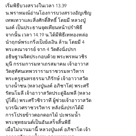
เริ่มพิธีบวงสรวงในเวลา 13.39 
น.พราหมณ์อ่านโองการบวงสรวงอัญเชิญ
เทพเทวาและสิ่งศักดิ์สิทธิ์ โดยมี หลวงปู่
นงค์ เป็นประธานจุดเทียนหน้าปรำพิธี 
จากนั้น เวลา 14.19 น.ได้มีพิธีเททองหล่อ
นำฤกษ์พระกริ่งเป็งย้งเงิน ล้าน โดยมี 4 
พระคณาจารย์ จาก 4 วัดดังนั่งปรก
อธิษฐานจิตประกอบด้วย พระพรหมวชิร
มุนี กรรมการมหาเถรสมาคม เจ้าอาวาส
วัดสุทัศนเทพวรารามราชวรมหาวิหาร 
พระครูสุนทรธรรมาภิรักษ์ เจ้าอาวาสวัด
บางน้ำชน (หลวงปู่นงค์ อภิชาโต) พระศรี
รัตนโมลี เจ้าอาวาสวัดประดู่ฉิมพลี (หลวง
ปู่โต๊ะ) พระศรีวชิรวาที ผู้ช่วยเจ้าอาวาสวัด
บวรนิเวศราชวรวิหาร หลังนั่งปรกได้มี
การโปรยข้าวตอกดอกไม้ ปะพรมน้ำ
พระพุทธมนต์เป็นอันเสร็จสิ้นพิธี
เมื่อไม่นานมานี้ หลวงปู่นงค์ อภิชาโต เจ้า