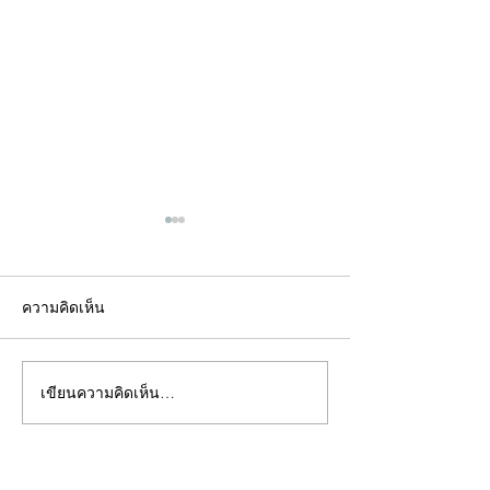
ความคิดเห็น
เขียนความคิดเห็น…
คอลัมน์"จับชีพจรวงการ
คอลัมน์"จับชีพจ
พระ"ประจำพุธที่ 29
พระ"ประจำอังคาร
กรกฎาคม 2569
กรกฎาคม 2569