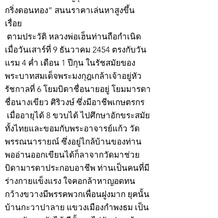
กริ่งดอนทอง” สนนราคาเล่นหาสูงขึ้น
เรื่อย
ตามประวัติ หลวงพ่อเฮ็นท่านถือกำเนิด
เมื่อวันเสาร์ที่ 9 ธันวาคม 2454 ตรงกับวัน
แรม 4 ค่ำ เดือน 1 ปีกุน ในรัชสมัยของ
พระบาทสมเด็จพระมงกุฎเกล้าเจ้าอยู่หัว
รัชกาลที่ 6 โยมบิดาชื่อนายอยู่ โยมมารดา
ชื่อนางเขียว ศิริวงษ์ ซึ่งมีอาชีพเกษตรกร
เมื่ออายุได้ 8 ขวบได้ ไปศึกษาอักขระสมัย
ทั้งไทยและขอมกับพระอาจารย์แก้ว วัด
พรรณนารายณ์ ซึ่งอยู่ไกล้บ้านของท่าน
พออ่านออกเขียนได้ก็ลาจากวัดมาช่วย
บิดามารดาประกอบอาชีพ ท่านเป็นคนที่มี
ร่างกายแข็งแรง ใจคอกล้าหาญอดทน
กว้างขวางมีพรรคพวกเพื่อนฝูงมาก ยุคนั้น
บ้านกะวาปาลาย แขวงเมืองกำพงธม เป็น