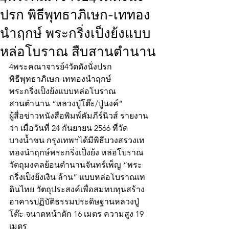
ปรก พิธีพุทธาภิเษก-เททอง
นำฤกษ์ พระกริ่งเป็งย้งแบบ
หล่อโบราณ สืบสานตำนาน
4พระคณาจารย์4วัดดังนั่งปรก
พิธีพุทธาภิเษก-เททองนำฤกษ์
พระกริ่งเป็งย้งแบบหล่อโบราณ
สานตำนาน “หลวงปู่โต๊ะ/ปู่นงค์”
ผู้สื่อข่าวหนังสือพิมพ์คัมภีร์นิวส์ รายงาน
ว่า เมื่อวันที่ 24 กันยายน 2566 ที่วัด
บางน้ำชน กรุงเทพฯได้มีพิธีบวงสรวงเท
ทองนำฤกษ์พระกริ่งเป็งย้ง หล่อโบราณ
วัตถุมงคลย้อนตำนานจันทร์เพ็ญ “พระ
กริ่งเป็งย้งเงิน ล้าน” แบบหล่อโบราณเท
ดินไทย วัตถุประสงค์เพื่อสมทบทุนสร้าง 
อาคารปฏิบัติธรรมประดิษฐานหลวงปู่
โต๊ะ จนาดหน้าตัก 16 เมตร ความสูง 19 
เมตร 