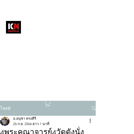
หนังสือพิมพ์คัมภีร์นิวส์
สื่อลึกวงการสงฆ์ เจาะตรงพระเครื่องดัง
tukompee07@gmail.com
0614034151
โพสต์
อ.อนุชา ทรงศิริ
26 ก.ย. 2566
ยาว 1 นาที
4พระคณาจารย์4วัดดังนั่ง