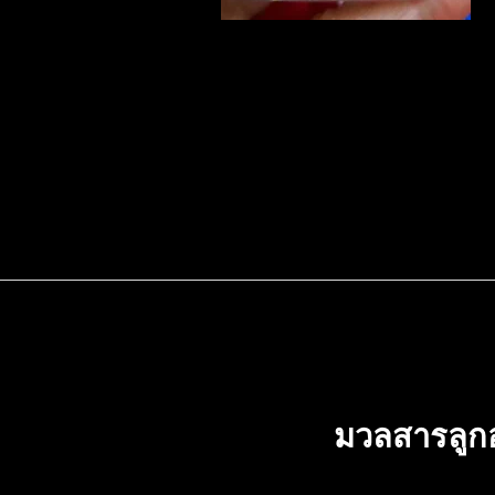
มวลสารลูกอ