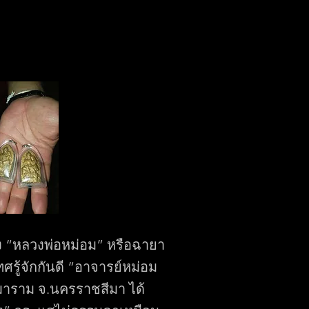
ัง “หลวงพ่อหม่อม” หรือฉายา
ศรู้จักกันดี “อาจารย์หม่อม
มาราม จ.นครราชสีมา ได้