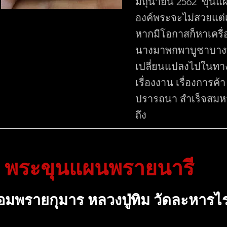
มิถุนายน 2562 ขุนแผน
องค์พระจะไม่สวยแต่
หากมีโอกาสก็หาเครื่
นางมาพกพาบูชาบางท
เปลี่ยนแปลงไปในทางที
เรื่องงาน เรื่องการค้
ปรารถนา สำเร็จสมหว
ถึง
พระขุนแผนพรายนารี
มพรายกุมาร หลวงปู่ทิม วัดละหารไร