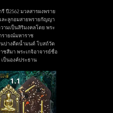
รี ปี2562 มวลสารผงพราย
และลูกอมสายพรายกัญญา
ความเป็นสิริมงคลโดย พระ
นารายณ์มหาราช
ปางดีดน้ำมนต์ โบสถ์วัด
าชสีมา พระเกจิอาจารย์ชื่อ
” เป็นองค์ประธาน