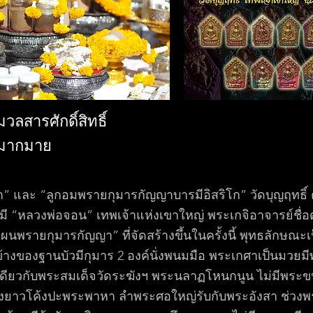
มวลสารศักดิ์สิทธิ์
มากมาย
และ “ลูกอมพรายกุมารกัญญาบารมีอิสริโก” วัดบุญฤทธิ์
่งมี “หลวงพ่อจอน” เทพเจ้าแห่งเขาใหญ่ พระเกจิอาจารย์ชื่
นพรายกุมารกัญญา” ที่จัดสร้างขึ้นในครั้งนี้ พุทธลักษณะเ
ข้างของฐานบัวมีกุมาร 2 องค์นั่งพนมมือ พระเกศาเป็นมวย
เดียวกับพระสมเด็จวัดระฆังฯ พระนลาฏโหนกนูน ไม่มีพระ
งยาวโค้งปะพระพาหา ลำพระศอใหญ่รับกับพระอังสา ช่วงพร