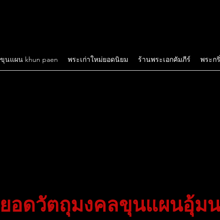
ขุนแผน khun paen
พระเก่าใหม่ยอดนิยม
ร้านพระเอกคัมภีร์
พระกริ
ดยอดวัตถุมงคลขุนแผนอุ้ม