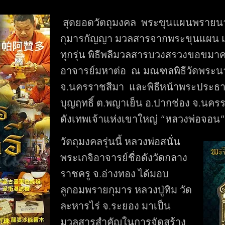
สุดยอดวัตถุมงคล พระขุนแผนพรายนา
กุมารกัญญา มวลสารจากพระขุนแผน 
ทุกรุ่น พิธีพลีมวลสารบวงสรวงขอขมา
อาจารย์มหาต่อ ณ มณฑลพิธีวัดพระ
จ.นครราชสีมา และพิธีหน้าพระประธาน
บุญฤทธิ์ ต.พญาเย็น อ.ปากช่อง จ.นครร
ดังเทพเจ้าแห่งเขาใหญ่ “หลวงพ่อจอน
วัตถุมงคลรุ่นนี้ หลวงพ่อสนั่น
พระเกจิอาจารย์ชื่อดังวัดกลาง
ราชครู จ.อ่างทอง ได้มอบ
ลูกอมพรายกุมาร หลวงปู่ทิม วัด
ละหารไร่ จ.ระยอง มาเป็น
มวลสารสำคัญในการจัดสร้าง