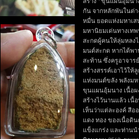
สร้าง “ขุนแผนอุ้มน
กัน จากหลักพันในต่าง
หมื่น ยอดแห่งมหาเสน
มหานิยมเด่นทางเทพ
สะกดผู้คนให้ลุ่มหลงไ
มนต์สะกด หากได้พา
สะท้าน ซึ่งครูอาจารย
สร้างสรรค์เอาไว้ให
แห่งมนต์ขลัง พลังม
ขุนแผนอุ้มนาง เนื้อ
สร้างไว้นานแล้ว เนื้
เห็นว่าแต่ละองค์ สี
แดง ทอง ของเนื้อดิ
แข็งแกร่ง และท่านนำม