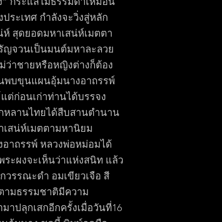
าง” กระแสไม่ธรรมดาเหมือน
ประเทศ กำลังจะวิ่งสู่หลัก
่ห์ สุดยอดมหาเสน่ห์เมตตา
รัญจวนเป็นมนต์มหาละลวย
ม่ว่าชายหรือหญิงต่างก็ต้อง
นพบขุนแผนอุ้มนางอาถรรพ์
์แต่ก่อนเก่าท่านได้บรรจง
้ลูกหลานไทยได้สืบสานตำนาน
หาเสน่ห์เมตตามหานิยม
ผงอาถรรพ์ หลวงพ่อหม่อมได้
อพระผงจะเห็นว่าแห่งสนิท แล้ว
ออกวรรณะดำ อมเขียวเจือ สี
นตามธรรมชาติมีความ
าปลุกเสกอีกครั้งเมื่อวันที่16