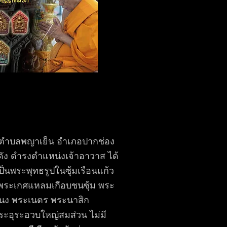
 ตำบลพญาเย็น อำเภอปากช่อง
อดัง ดำรงตำแหน่งเจ้าอาวาส ได้
ป็นพระพุทธรูปในซุ้มเรือนแก้ว
มีพระเกศแหลมเกือบชนซุ้ม พระ
ขนง พระเนตร พระนาสิก
ะอุระอวบใหญ่สมส่วน ไม่มี