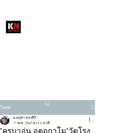
หนังสือพิมพ์คัมภีร์นิวส์
สื่อลึกวงการสงฆ์ เจาะตรงพระเครื่องดัง
tukompee07@gmail.com
0614034151
โพสต์
อ.อนุชา ทรงศิริ
11 พ.ค. 2567
ยาว 2 นาที
"ครูบาอุ่น อตฺถกาโม"วัดโรง