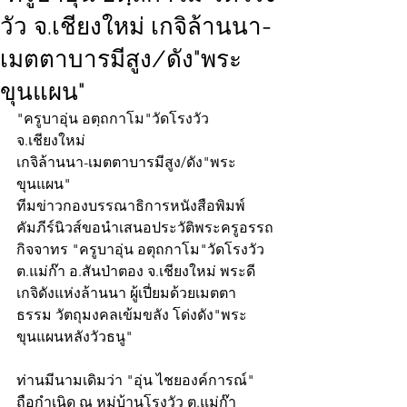
วัว จ.เชียงใหม่ เกจิล้านนา-
เมตตาบารมีสูง/ดัง"พระ
ขุนแผน"
"ครูบาอุ่น อตฺถกาโม"วัดโรงวัว 
จ.เชียงใหม่
เกจิล้านนา-เมตตาบารมีสูง/ดัง"พระ
ขุนแผน"
ทีมข่าวกองบรรณาธิการหนังสือพิมพ์
คัมภีร์นิวส์ขอนำเสนอประวัติพระครูอรรถ
กิจจาทร "ครูบาอุ่น อตุถกาโม"วัดโรงวัว 
ต.แม่ก๊า อ.สันป่าตอง จ.เชียงใหม่ พระดี
เกจิดังแห่งล้านนา ผู้เปี่ยมด้วยเมตตา
ธรรม วัตถุมงคลเข้มขลัง โด่งดัง"พระ
ขุนแผนหลังวัวธนู"
ท่านมีนามเดิมว่า "อุ่น ไชยองค์การณ์" 
ถือกำเนิด ณ หมู่บ้านโรงวัว ต.แม่ก๊า 