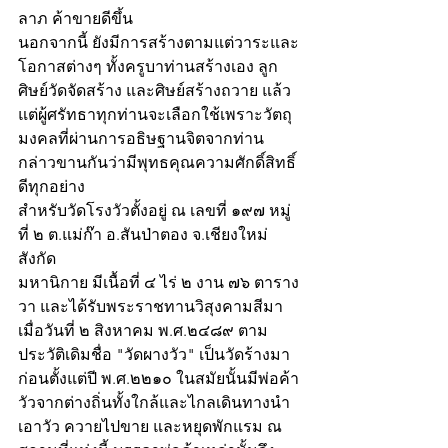
ลาภ ค้าขายดีขึ้น 
นอกจากนี้ ยังมีการสร้างตามแต่วาระและ
โอกาสต่างๆ ทั้งครูบาท่านสร้างเอง ลูก
ศิษย์วัดจัดสร้าง และศิษย์สร้างถวาย แล้ว
แต่ผู้ศรัทธาทุกท่านจะเลือกใช้เพราะวัตถุ
มงคลที่ผ่านการอธิษฐานจิตจากท่าน 
กล่าวขานกันว่ามีพุทธคุณความศักดิ์สิทธิ์
ดีทุกอย่าง 
สำหรับวัดโรงวัวตั้งอยู่ ณ เลขที่ ๑๙๗ หมู่
ที่ ๒ ต.แม่ก๊า อ.สันป่าตอง จ.เชียงใหม่ 
สังกัด
มหานิกาย มีเนื้อที่ ๔ ไร่ ๒ งาน ๗๖ ตาราง
วา และได้รับพระราชทานวิสุงคามสีมา
เมื่อวันที่ ๒ สิงหาคม พ.ศ.๒๔๘๙ ตาม
ประวัติเดิมชื่อ "วัดผางวัว" เป็นวัดร้างมา
ก่อนตั้งแต่ปี พ.ศ.๒๒๑๐ ในสมัยนั้นมีพ่อค้า
วัวจากต่างถิ่นทั้งใกล้และไกลเดินทางนำ
เอาวัว ควายไปขาย และหยุดพักแรม ณ 