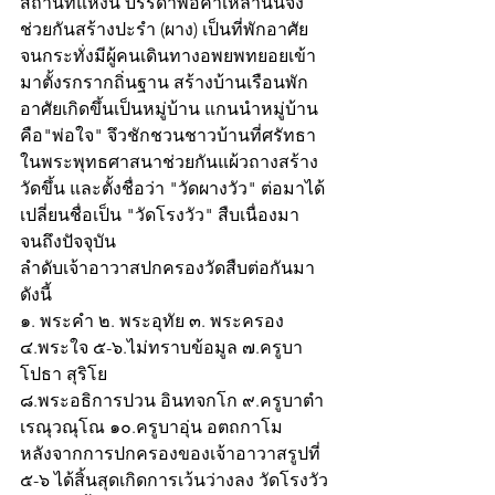
สถานที่แห่งนี้ บรรดาพ่อค้าเหล่านั้นจึง
ช่วยกันสร้างปะรำ (ผาง) เป็นที่พักอาศัย 
จนกระทั่งมีผู้คนเดินทางอพยพทยอยเข้า
มาตั้งรกรากถิ่นฐาน สร้างบ้านเรือนพัก
อาศัยเกิดขึ้นเป็นหมู่บ้าน แกนนำหมู่บ้าน
คือ"พ่อใจ" จึวชักชวนชาวบ้านที่ศรัทธา
ในพระพุทธศาสนาช่วยกันแผ้วถางสร้าง
วัดขึ้น และตั้งชื่อว่า "วัดผางวัว" ต่อมาได้
เปลี่ยนชื่อเป็น "วัดโรงวัว" สืบเนื่องมา
จนถึงปัจจุบัน
ลำดับเจ้าอาวาสปกครองวัดสืบต่อกันมา
ดังนี้
๑. พระคำ ๒. พระอุทัย ๓. พระครอง 
๔.พระใจ ๕-๖.ไม่ทราบข้อมูล ๗.ครูบา
โปธา สุริโย
๘.พระอธิการปวน อินทจกโก ๙.ครูบาตำ 
เรณุวณุโณ ๑๐.ครูบาอุ่น อตถกาโม
หลังจากการปกครองของเจ้าอาวาสรูปที่ 
๕-๖ ได้สิ้นสุดเกิดการเว้นว่างลง วัดโรงวัว