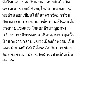
ทั้งไทยและขอมกับพระอาจารย์แก้ว วัด
พรรณนารายณ์ ซึ่งอยู่ไกล้บ้านของท่าน
พออ่านออกเขียนได้ก็ลาจากวัดมาช่วย
บิดามารดาประกอบอาชีพ ท่านเป็นคนที่มี
ร่างกายแข็งแรง ใจคอกล้าหาญอดทน
กว้างขวางมีพรรคพวกเพื่อนฝูงมาก ยุคนั้น
บ้านกะวาปาลาย แขวงเมืองกำพงธม เป็น
แดนนักเลงหัวไม้ มีทั้งชนไก่กัดปลา ข้อง
อ้อย ฯลฯ เวลามีงานวัดมักจะนัดตีกันเป็น
ประจำ
สำหรับนายเฮ็นพรรคพวกเพื่อนฝูงย่องให้
เป็นลูกพี่ ด้วยเหตุนี้ทำให้บิดามารดาวิตก
เกรงว่าหนทางข้างหน้าอาจจะเสียคน
เพราะคบเพื่อนไม่เลือกว่าคนดีคนพาล ต่อ
มาเมื่อวันพุธที่ 9 ธันวาคม 2474 ปีมะแม
เมื่อนายเฮ็นมีอายุครบ 20 ปีบริบูรณ์ บิดา
มารดาจึงทำการอุปสมบทให้ ณ พัทสีมาวัด