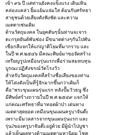
เข้า ๙๖ ปี แต่ท่านยังคงแข็งแรง เดินเหิน
คล่องแคล่ว ยิ้มแย้มแจ่มใส ต้อนรับศรัทธา
สาธุชนด้วยเสียงดังฟังชัด และความ
เมตตาเช่นเดิม
ด้านวัตถุมงคล ในยุคตันๆนั้นท่านจะจาร
ตะกรุดยันต์พันช่อง มีขนาดต่างๆกันไปพัน
เชือกสีแจกให้แก่ญาติโยมที่มากราบ และ
ในปี พ.ศ.๒๕๔๖ มีคณะศิษย์มาขอจัดสร้าง
เหรียญรูปเหมือนรุ่นแรกเพื่อร่วมสมทบทุน
บูรณะปฏิสังขรณ์วัดโรงวัว
สำหรับวัตถุมงคลที่สร้างชื่อเสียงของท่าน
ให้โด่งดังเป็นที่รู้จักมากขึ้นกว่าเดิมก็
คือ"พระขุนแผนรุ่นแรก หลังปั๊มวัวธนู ซึ่ง
มีศิษย์สร้างถวายในปี พ.ศ.๒๕๔๙ แจกให้
แก่คณะศรัทธาที่มาทอดผ้าป่า เด่นทาง
เมตตาสุดยอด เหมือนขุนแผนครูบาจันต๊ะ 
เพราะมีมวลสารจากขุนแผนรุ่นแรก และ
รุ่น2ของครูบาจันต๊ะอยู่ด้วย มีผู้นำไปบูชา
แล้วเห็นผลทางด้านเมตตามหานิยม โชค