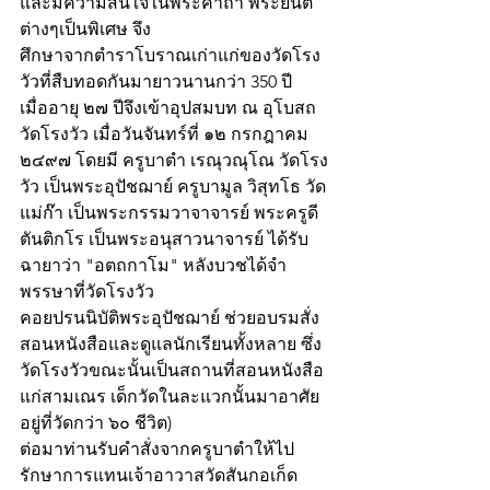
และมีความสนใจในพระคาถา พระยันต์
ต่างๆเป็นพิเศษ จึง
ศึกษาจากตำราโบราณเก่าแก่ของวัดโรง
วัวที่สืบทอดกันมายาวนานกว่า 350 ปี
เมื่ออายุ ๒๗ ปีจึงเข้าอุปสมบท ณ อุโบสถ
วัดโรงวัว เมื่อวันจันทร์ที่ ๑๒ กรกฎาคม 
๒๔๙๗ โดยมี ครูบาตำ เรณุวณุโณ วัดโรง
วัว เป็นพระอุปัชฌาย์ ครูบามูล วิสุทโธ วัด
แม่ก๊า เป็นพระกรรมวาจาจารย์ พระครูดี 
ตันติกโร เป็นพระอนุสาวนาจารย์ ได้รับ
ฉายาว่า "อตถกาโม" หลังบวชได้จำ
พรรษาที่วัดโรงวัว
คอยปรนนิบัติพระอุปัชฌาย์ ช่วยอบรมสั่ง
สอนหนังสือและดูแลนักเรียนทั้งหลาย ซึ่ง
วัดโรงวัวขณะนั้นเป็นสถานที่สอนหนังสือ
แก่สามเณร เด็กวัดในละแวกนั้นมาอาศัย
อยู่ที่วัดกว่า ๖๐ ชีวิต)
ต่อมาท่านรับคำสั่งจากครูบาตำให้ไป
รักษาการแทนเจ้าอาวาสวัดสันกอเก็ด 