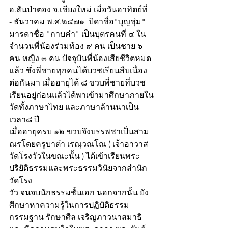
อ.สันป่าตอง จ.เชียงใหม่ เมื่อวันอาทิตย์ที่ 
- ธันวาคม พ.ศ.๒๔๗๑  บิดาชื่อ"บุญชุ่ม" 
มารดาชื่อ "กาบคำ" เป็นบุตรคนที่ ๔ ใน
จำนวนพี่น้องร่วมท้อง ๙ คน เป็นชาย ๖ 
คน หญิง ๓ คน ปัจจุบันพี่น้องเสียชีวิตหมด
แล้ว ซึ่งพี่ชายทุกคนได้บวชเรียนสืบเนื่อง
ต่อกันมา เมื่ออายุได้ ๘ ขวบพี่ชายที่บวช
เรียนอยู่ก่อนแล้วได้พาเข้ามาศึกษาภายใน
วัดทั้งภาษาไทย และภาษาล้านนาเป็น
เวลา๘ ปี
เมื่ออายุครบ ๑๒ ขวบจึงบรรพชาเป็นสาม
ณรโดยครูบาตำ เรณุวณโณ ( เจ้าอาวาส
วัดโรงวัวในขณะนั้น ) ได้เข้าเรียนพระ
ปริยัติธรรมและพระธรรมวินัยจากสำนัก
วัดโรง
วัว จนจบนักธรรมชั้นเอก นอกจากนั้น ยัง
ศึกษาหาความรู้ในการปฏิบัติธรรม
กรรมฐาน รักษาศีล เจริญภาวนาสมาธิ 