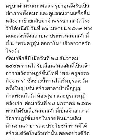
ครูบาตำมรณภาพลง ครูบาอุ่นจึงรับเป็น
เจ้าภาพทั้งหมด และดูแลจนงานเสร็จสิ้น
หลังจากย้ายกลับมาจำพรรษา ณ วัดโรง
วัวได้หนึ่งปี วันที่ ๒๖ เมษายน ๒๕๓๙ ทาง
คณะสงฆ์จึงสถาปนาประทวนสมณศักดิ์
เป็น "พระครูอุ่น ตถกาโม" เจ้าอาวาสวัด
โรงวัว
ถัดมาอีกสี่ปี เมื่อวันที่ ๒๘ ธันวาคม 
๒๕๔๓ ท่านได้รับเลื่อนสมณศักดิ์เป็นเจ้า
อาวาสวัตราษฎร์ชั้นโทที่ "พระครูอรรถ
กิจจาทร" ซึ่งช่วงนี้ท่านได้เริ่มบูรณะวัด
ครั้งใหญ่ เช่น สร้างศาลาบำเพ็ญบุญ 
กำแพงแก้ววัด ห้องสุขา และบูรณะกุฏิ
หลังเก่า  ต่อมาวันที่ ๒๘ มกราคม ๒๕๕๓ 
ท่านได้รับเลื่อนสมณศักดิ์เป็นเจ้าอาวาส
วัดราษฎร์ชั้นเอกในราชทินนามเดิม
ด้านงานสาธารณะประโยชน์ ท่านมิได้
สร้างแต่วัดโรงวัวเท่านั้น ตลอดช่วงชีวิต