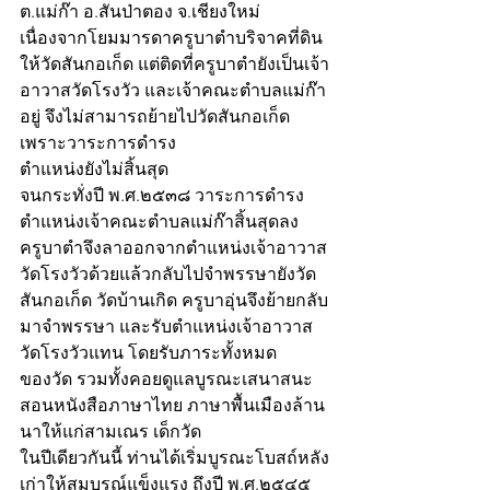
ต.แม่ก๊า อ.สันป่าตอง จ.เชียงใหม่ 
เนื่องจากโยมมารดาครูบาตำบริจาคที่ดิน
ให้วัดสันกอเก็ด แต่ติดที่ครูบาตำยังเป็นเจ้า
อาวาสวัดโรงวัว และเจ้าคณะตำบลแม่ก๊า
อยู่ จึงไม่สามารถย้ายไปวัดสันกอเก็ด 
เพราะวาระการดำรง
ตำแหน่งยังไม่สิ้นสุด
จนกระทั่งปี พ.ศ.๒๕๓๘ วาระการดำรง
ตำแหน่งเจ้าคณะตำบลแม่ก๊าสิ้นสุดลง 
ครูบาตำจึงลาออกจากตำแหน่งเจ้าอาวาส
วัดโรงวัวด้วยแล้วกลับไปจำพรรษายังวัด
สันกอเก็ด วัดบ้านเกิด ครูบาอุ่นจึงย้ายกลับ
มาจำพรรษา และรับตำแหน่งเจ้าอาวาส
วัดโรงวัวแทน โดยรับภาระทั้งหมด
ของวัด รวมทั้งคอยดูแลบูรณะเสนาสนะ 
สอนหนังสือภาษาไทย ภาษาพื้นเมืองล้าน
นาให้แก่สามเณร เด็กวัด 
ในปีเดียวกันนี้ ท่านได้เริ่มบูรณะโบสถ์หลัง
เก่าให้สมบูรณ์แข็งแรง ถึงปี พ.ศ.๒๕๔๕ 