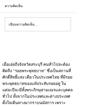
ความคิดเห็น
เขียนความคิดเห็น…
คอลัมน์"จับชีพจรวงการ
คอลัมน์"จับชีพจ
พระ"ประจำพุธที่ 29
พระ"ประจำอังคาร
กรกฎาคม 2569
กรกฎาคม 2569
©2020 by kampeenews. Proudly created with Wix.com
เมื่อเอ่ยถึงจังหวัดสระบุรี คนทั่วไปจะต้อง
คิดถึง “รอยพระพุทธบาท” ซึ่งเป็นสถานที่
ศักดิ์สิทธิ์แห่ง เดียวในประเทศไทย ที่มีรอย
พระพุทธบาทของแท้ประทับรอยอยู่ ใน
แต่ละปีจะมีทั้งพระภิกษุสามเณรและบุคคล
ทั่วไป ทั้งจากในประเทศและต่างประเทศ
ตั้งใจเดินทางมากราบนมัสการ เพราะ