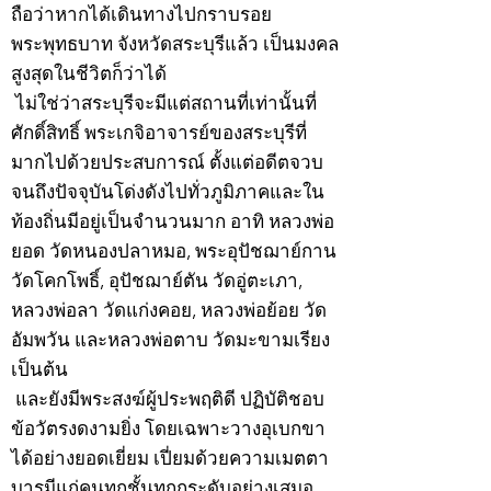
ถือว่าหากได้เดินทางไปกราบรอย
พระพุทธบาท จังหวัดสระบุรีแล้ว เป็นมงคล
สูงสุดในชีวิตก็ว่าได้
ไม่ใช่ว่าสระบุรีจะมีแต่สถานที่เท่านั้นที่
ศักดิ์สิทธิ์ พระเกจิอาจารย์ของสระบุรีที่
มากไปด้วยประสบการณ์ ตั้งแต่อดีตจวบ
จนถึงปัจจุบันโด่งดังไปทั่วภูมิภาคและใน
ท้องถิ่นมีอยู่เป็นจำนวนมาก อาทิ หลวงพ่อ
ยอด วัดหนองปลาหมอ, พระอุปัชฌาย์กาน
วัดโคกโพธิ์, อุปัชฌาย์ตัน วัดอู่ตะเภา,
หลวงพ่อลา วัดแก่งคอย, หลวงพ่อย้อย วัด
อัมพวัน และหลวงพ่อตาบ วัดมะขามเรียง
เป็นต้น
และยังมีพระสงฆ์ผู้ประพฤติดี ปฏิบัติชอบ
ข้อวัตรงดงามยิ่ง โดยเฉพาะวางอุเบกขา
ได้อย่างยอดเยี่ยม เปี่ยมด้วยความเมตตา
บารมีแก่คนทุกชั้นทุกกระดับอย่างเสมอ