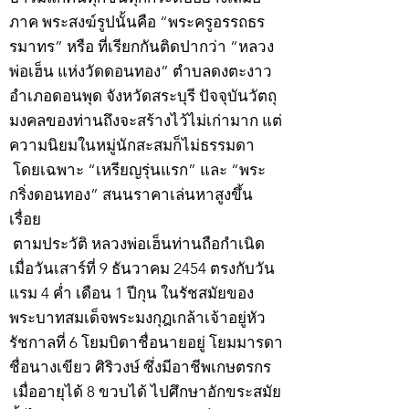
ภาค พระสงฆ์รูปนั้นคือ “พระครูอรรถธร
รมาทร” หรือ ที่เรียกกันติดปากว่า “หลวง
พ่อเฮ็น แห่งวัดดอนทอง” ตำบลดงตะงาว
อำเภอดอนพุด จังหวัดสระบุรี ปัจจุบันวัตถุ
มงคลของท่านถึงจะสร้างไว้ไม่เก่ามาก แต่
ความนิยมในหมู่นักสะสมก็ไม่ธรรมดา
โดยเฉพาะ “เหรียญรุ่นแรก” และ “พระ
กริ่งดอนทอง” สนนราคาเล่นหาสูงขึ้น
เรื่อย
ตามประวัติ หลวงพ่อเฮ็นท่านถือกำเนิด
เมื่อวันเสาร์ที่ 9 ธันวาคม 2454 ตรงกับวัน
แรม 4 ค่ำ เดือน 1 ปีกุน ในรัชสมัยของ
พระบาทสมเด็จพระมงกุฎเกล้าเจ้าอยู่หัว
รัชกาลที่ 6 โยมบิดาชื่อนายอยู่ โยมมารดา
ชื่อนางเขียว ศิริวงษ์ ซึ่งมีอาชีพเกษตรกร
เมื่ออายุได้ 8 ขวบได้ ไปศึกษาอักขระสมัย