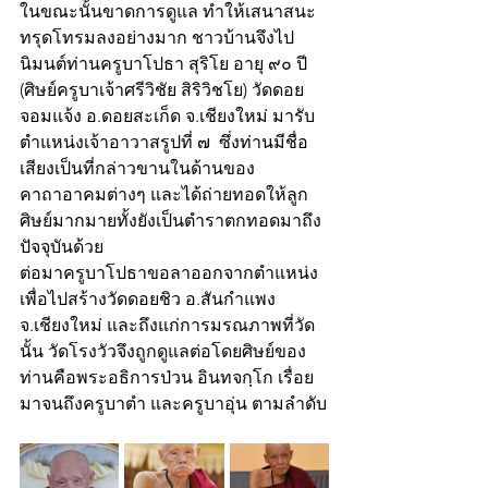
ในขณะนั้นขาดการดูแล ทำให้เสนาสนะ
ทรุดโทรมลงอย่างมาก ชาวบ้านจึงไป
นิมนต์ท่านครูบาโปธา สุริโย อายุ ๙๐ ปี 
(ศิษย์ครูบาเจ้าศรีวิชัย สิริวิชโย) วัดดอย
จอมแจ้ง อ.ดอยสะเก็ด จ.เชียงใหม่ มารับ
ตำแหน่งเจ้าอาวาสรูปที่ ๗  ซึ่งท่านมีชื่อ
เสียงเป็นที่กล่าวขานในด้านของ
คาถาอาคมต่างๆ และได้ถ่ายทอดให้ลูก
ศิษย์มากมายทั้งยังเป็นตำราตกทอดมาถึง
ปัจจุบันด้วย
ต่อมาครูบาโปธาขอลาออกจากตำแหน่ง
เพื่อไปสร้างวัดดอยชิว อ.สันกำแพง 
จ.เชียงใหม่ และถึงแก่การมรณภาพที่วัด
นั้น วัดโรงวัวจึงถูกดูแลต่อโดยศิษย์ของ
ท่านคือพระอธิการป่วน อินทจกฺโก เรื่อย
มาจนถึงครูบาตำ และครูบาอุ่น ตามลำดับ