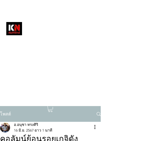
หนังสือพิมพ์คัมภีร์นิวส์
สื่อลึกวงการสงฆ์ เจาะตรงพระเครื่องดัง
tukompee07@gmail.com
0614034151
โพสต์
อ.อนุชา ทรงศิริ
16 มิ.ย. 2567
ยาว 1 นาที
คอลัมน์ย้อนรอยเกจิดัง