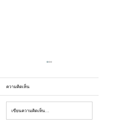
ความคิดเห็น
เขียนความคิดเห็น…
คอลัมน์"จับชีพจรวงการ
คอลัมน์"จับชีพจ
พระ"ประจำพุธที่ 29
พระ"ประจำอังคาร
กรกฎาคม 2569
กรกฎาคม 2569