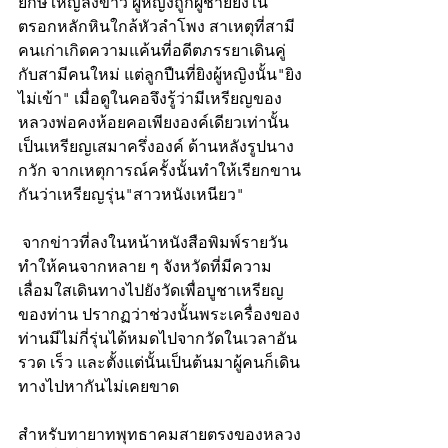
ยักษ์ใหญ่ลงข่าว ผู้หญิงถูกผู้ชายยิงใน
ตรอกหลักหินใกล้หัวลำโพง สาเหตุที่สามี
คนเก่าเกิดความแค้นที่อดีตภรรยาเดินคู่
กับสามีคนใหม่ แต่ลูกปืนที่ยิงผู้หญิงนั้น"ยิง
ไม่เข้า" เมื่อดูในคอจึงรู้ว่ามีเหรียญของ
หลวงพ่อคงห้อยคอเพียงองค์เดียวเท่านั้น 
เป็นเหรียญเสมาครึ่งองค์ ด้านหลังรูปนาง
กวัก จากเหตุการณ์ครั้งนั้นทำให้เรียกขาน
กันว่าเหรียญรุ่น"สาวหนังเหนียว"
 จากข่าวที่ลงในหน้าหนังสือพิมพ์รายวัน
ทำให้คนจากหลาย ๆ จังหวัดที่มีความ
เลื่อมใสเดินทางไปยังวัดเพื่อบูชาเหรียญ
ของท่าน ปรากฏว่าช่วงนั้นพระเครื่องของ
ท่านมีไม่กี่รุ่นได้หมดไปจากวัดในเวลาอัน
รวด เร็ว และตั้งแต่นั้นเป็นต้นมาผู้คนก็เดิน
ทางไปหากันไม่เคยขาด 
สำหรับทายาทพุทธาคมสายตรงของหลวง