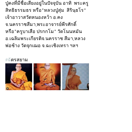
ปู่คงที่มีชื่อเสียงอยู่ในปัจจุบัน อาทิ  พระครู
สิทธิธรรมธร หรือ"หลวงปู่สุ่ม  สิรินฺธโร"  
เจ้าอาวาสวัดหนองหว้า อ.คง 
จ.นครราชสีมา,พระอาจารย์พีรศักดิ์  
หรือ"ครูบาเสือ ปรกกโม" วัดโนนหมัน  
อ.เฉลิมพระเกียรติจ.นครราช สีมา,หลวง
พ่อช้าง วัดจุกเฌอ จ.ฉะเชิงเทรา ฯลฯ
#ฉ
ัตรสยาม