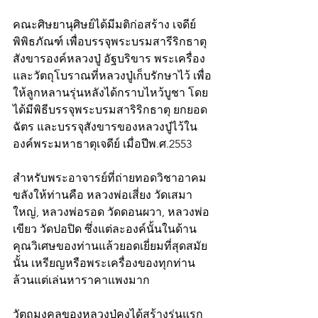
คณะศิษยานุศิษย์ได้มีมติก่อสร้าง เจดีย์
พิพิธภัณฑ์ เพื่อบรรจุพระบรมสารีริกธาตุ 
สังขารองค์หลวงปู่ อัฐบริขาร พระเครื่อง 
และวัตถุโบราณที่หลวงปู่เก็บรักษาไว้ เพื่อ
ให้ลูกหลานรุ่นหลังได้กราบไหว้บูชา โดย
ได้มีพิธีบรรจุพระบรมสาริริกธาตุ ยกยอด
ฉัตร และบรรจุสังขารของหลวงปู่ไว้ใน
องค์พระมหาธาตุเจดีย์ เมื่อปีพ.ศ.2553 
สำหรับพระอาจารย์ที่ถ่ายทอดวิชาอาคม
ขลังให้ท่านคือ หลวงพ่อเสี่ยง วัดเสมา
ใหญ่, หลวงพ่อรอด วัดดอนผวา, หลวงพ่อ
เขียว วัดปอปิด ซึ่งแต่ละองค์นั้นในด้าน
คุณวิเศษของท่านแล้วยอดเยี่ยมที่สุดสมัย
นั้น เหรียญหรือพระเครื่องของทุกท่าน
ล้วนแต่เล่นหาราคาแพงมาก
วัตถุมงคลของหลวงปู่คงได้สร้างรุ่นแรก