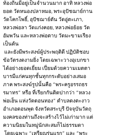
ท้องถิ่นมีอยู่เป็นจำนวนมาก อาทิ หลวงพ่อ
ยอด วัดหนองปลาหมอ, พระอุปัชฌาย์กาน
วัดโคกโพธิ์, อุปัชฌาย์ตัน วัดอู่ตะเภา,
หลวงพ่อลา วัดแก่งคอย, หลวงพ่อย้อย วัด
อัมพวัน และหลวงพ่อตาบ วัดมะขามเรียง
เป็นต้น
และยังมีพระสงฆ์ผู้ประพฤติดี ปฏิบัติชอบ
ข้อวัตรงดงามยิ่ง โดยเฉพาะวางอุเบกขา
ได้อย่างยอดเยี่ยม เปี่ยมด้วยความเมตตา
บารมีแก่คนทุกชั้นทุกกระดับอย่างเสมอ
ภาค พระสงฆ์รูปนั้นคือ “พระครูอรรถธร
รมาทร” หรือ ที่เรียกกันติดปากว่า “หลวง
พ่อเฮ็น แห่งวัดดอนทอง” ตำบลดงตะงาว
อำเภอดอนพุด จังหวัดสระบุรี ปัจจุบันวัตถุ
มงคลของท่านถึงจะสร้างไว้ไม่เก่ามาก แต่
ความนิยมในหมู่นักสะสมก็ไม่ธรรมดา
โดยเฉพาะ “เหรียญรุ่นแรก” และ “พระ