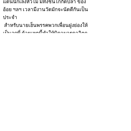
แดนนักเลงหัวไม้ มีทั้งชนไก่กัดปลา ข้อง
อ้อย ฯลฯ เวลามีงานวัดมักจะนัดตีกันเป็น
ประจำ
สำหรับนายเฮ็นพรรคพวกเพื่อนฝูงย่องให้
เป็นลูกพี่ ด้วยเหตุนี้ทำให้บิดามารดาวิตก
เกรงว่าหนทางข้างหน้าอาจจะเสียคน
เพราะคบเพื่อนไม่เลือกว่าคนดีคนพาล ต่อ
มาเมื่อวันพุธที่ 9 ธันวาคม 2474 ปีมะแม
เมื่อนายเฮ็นมีอายุครบ 20 ปีบริบูรณ์ บิดา
มารดาจึงทำการอุปสมบทให้ ณ พัทสีมาวัด
พรรณนารายณ์ ตำบลกะวา อำเภอปาลาย
แขวงเมืองกัมพงธม ประเทศกัมพูชา
(เขมร) โดยมี พระอุปัชฌาย์แก้ว วัดพรรณ
นารายณ์ เป็นพระอุปัชฌาย์ พระอาจารย์
เป็นพระกรรมวาจาจารย์ พระอาจารย์มั่น
เป็นพระอนุสาวนาจารย์ พระอุปัชฌาย์ให้
ฉายว่า “สิริวังโส”