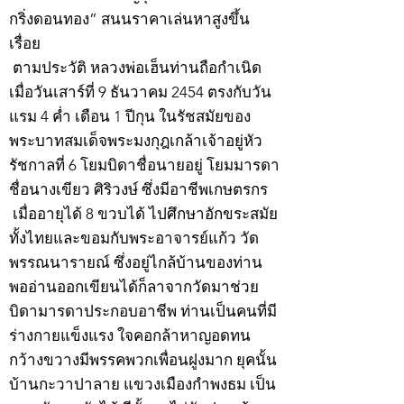
กริ่งดอนทอง” สนนราคาเล่นหาสูงขึ้น
เรื่อย
ตามประวัติ หลวงพ่อเฮ็นท่านถือกำเนิด
เมื่อวันเสาร์ที่ 9 ธันวาคม 2454 ตรงกับวัน
แรม 4 ค่ำ เดือน 1 ปีกุน ในรัชสมัยของ
พระบาทสมเด็จพระมงกุฎเกล้าเจ้าอยู่หัว
รัชกาลที่ 6 โยมบิดาชื่อนายอยู่ โยมมารดา
ชื่อนางเขียว ศิริวงษ์ ซึ่งมีอาชีพเกษตรกร
เมื่ออายุได้ 8 ขวบได้ ไปศึกษาอักขระสมัย
ทั้งไทยและขอมกับพระอาจารย์แก้ว วัด
พรรณนารายณ์ ซึ่งอยู่ไกล้บ้านของท่าน
พออ่านออกเขียนได้ก็ลาจากวัดมาช่วย
บิดามารดาประกอบอาชีพ ท่านเป็นคนที่มี
ร่างกายแข็งแรง ใจคอกล้าหาญอดทน
กว้างขวางมีพรรคพวกเพื่อนฝูงมาก ยุคนั้น
บ้านกะวาปาลาย แขวงเมืองกำพงธม เป็น