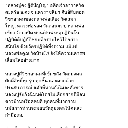
"หลวงปู่คง ฐิติปัญโญ" อดีตเจ้าอาวาสวัด
ตะคร้อ อ.คง จ.นครราชสีมา ศิษย์สืบทอด
วิชาอาคมของหลวงพ่อเสี่ยง วัดเสมา
ใหญ่, หลวงพ่อรอด วัดดอนผวา, หลวงพ่อ
เขียว วัดปอปิด ท่านเป็นพระสุปฏิปันโน 
ปฏิบัติดีปฏิบัติชอบที่กราบไหว้ได้อย่าง
สนิทใจ ด้วยวัตรปฏิบัติที่งดงาม แม้แต่
หลวงพ่อคูณ วัดบ้านไร่ ยังให้ความเคารพ
เลื่อมใสอย่างมาก
หลวงปู่มีวิชาอาคมที่เข้มขลัง วัตถุมงคล
ศักดิ์สิทธิ์ทุกรุ่น ทุกชิ้น และมากด้วย
ประสบ การณ์ สมัยที่ท่านยังไม่ละสังขาร 
หลวงปู่รับกิจนิมนต์โดยไม่เลือกยากดีมีจน 
ชาวบ้านหรือคหบดี ทุกคนที่มากราบ
นมัสการท่านจะมอบวัตถุมงคลให้คนละ
กำมือเลย