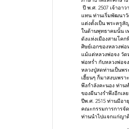
ภาษาบาลีและศึกษา
 ปี พ.ศ. 2507 เจ้าอาวาสวัดโพธิ์แตงใต้มรณภาพลง ชาวบ้านจึงนิมนต์ท่านมาเป็นเจ้าอาวาสสืบ
แทน ท่านเริ่มพัฒนาวัด
แต่งตั้งเป็น พระครูส
ในด้านพุทธาคมนั้น เท
ดังแห่งเมืองสามโคกที
ศิษย์เอกของหลวงพ่อห
แม้แต่หลวงพ่อจง วัดห
พ่อหร่ำ กับหลวงพ่อจง
หลวงปู่สดท่านเป็นพระ
เฮี้ยนๆ ก็มาสงบเพราะ
พึงกำลังคะนอง ท่านท
ของผีนางรำพึงอีกเลย
ปีพ.ศ. 2515 ท่านมีอ
คณะกรรมการการจัดงานไ
ท่านนำไปแจกแก่ญาติโย