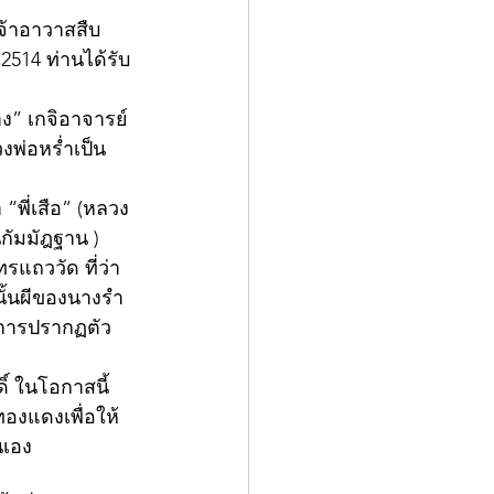
2514 ท่านได้รับ
ง” เกจิอาจารย์
วงพ่อหร่ำเป็น
“พี่เสือ” (หลวง
กัมมัฎฐาน )
รแถววัด ที่ว่า
นั้นผีของนางรำ
็นการปรากฏตัว
์ ในโอกาสนี้ 
ทองแดงเพื่อให้
เอง  