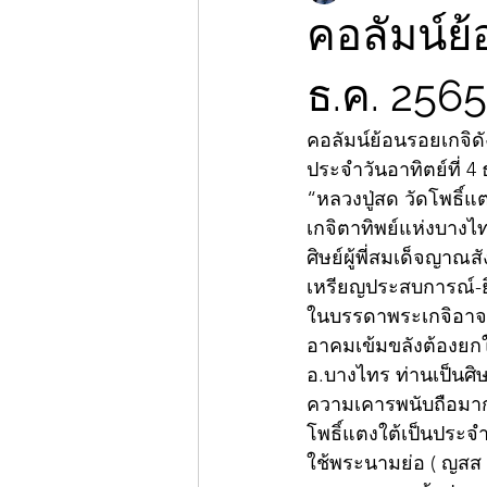
คอลัมน์ย้
ธ.ค. 2565
คอลัมน์ย้อนรอยเกจิดั
ประจำวันอาทิตย์ที่ 4 
“หลวงปู่สด วัดโพธิ์แต
เกจิตาทิพย์แห่งบางไ
ศิษย์ผู้พี่สมเด็จญาณส
เหรียญประสบการณ์-ยิ
ในบรรดาพระเกจิอาจาร
อาคมเข้มขลังต้องยกใ
อ.บางไทร ท่านเป็นศิษ
ความเคารพนับถือมาก 
โพธิ์แตงใต้เป็นประจ
ใช้พระนามย่อ ( ญสส 