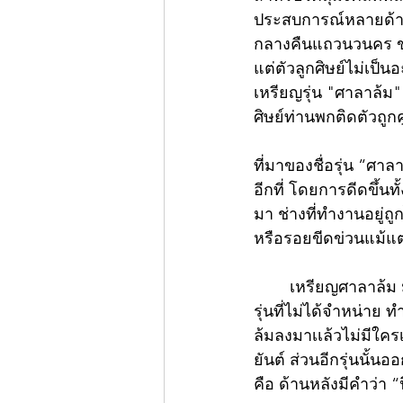
ประสบการณ์หลายด้านอ
กลางคืนแถวนวนคร ขากล
แต่ตัวลูกศิษย์ไม่เป็น
เหรียญรุ่น "ศาลาล้ม
ศิษย์ท่านพกติดตัวถูก
ที่มาของชื่อรุ่น “ศาลา
อีกที่ โดยการดีดขึ้น
มา ช่างที่ทำงานอยู่ถู
หรือรอยขีดข่วนแม้แต่น
	เหรียญศาลาล้ม มี 2 รุ่นคือ รุ่นแรกปี2531 ด้านหลังยันต์จะไม่มีขีดเล็กๆตรงยันต์ รุ่นแรกเป็น
รุ่นที่ไม่ได้จำหน่า
ล้มลงมาเเล้วไม่มีใครเ
ยันต์ ส่วนอีกรุ่นนั้น
คือ ด้านหลังมีคำว่า 