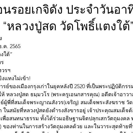
อนรอยเกจิดัง ประจำวันอาทิต
 “หลวงปู่สด วัดโพธิ์แตงใต้
ง
ธ.ค. 2565
งใต้” 
ทร
ังวรฯ
งแทงไม่เข้า!
ย์ของเมืองกรุงเก่าในยุคหลังปี 2520 ที่เป็นพระปฏิบัติกร
ห้ หลวงปู่สด ธมฺมวโร (พระครูเอนกสารคุณ) อดีตเจ้าอาวาส
ย์ผู้พี่ที่สมเด็จพระญาณสังวร(เจริญ) สมเด็จพระสังฆราช วัด
ในสมัยที่หลวงปู่สดยังดำรงสังขารอยู่ เจ้าประคุณสมเด็จต
ำเพื่อสนทนาธรรม ทั้งได้ร่วมอธิษฐานจิตปลุกเสกวัตถุมงคล
) ของท่านในการสร้างวัตถุมงคลด้วย และในวาระสุดท้ายที่