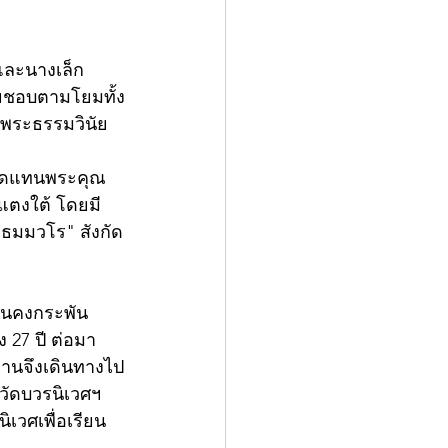
และนางเล็ก 
อยชอบตามโยมทั้ง
พระธรรมวินัย
่อทดแทนพระคุณ
์แตงใต้ โดยมี
"ธมมวโร" สังกัด
านคงกระพัน
27 ปี ต่อมา
่านจึงเดินทางไป
วัดบวรนิเวศฯ
ิเวศเพื่อเรียน