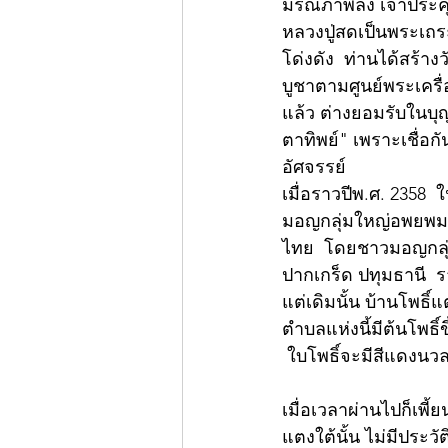
มรณภาพลง เจ้าประคุ
หลวงปู่สดเป็นพระเถระ
โด่งดัง  ท่านได้สร้า
บูชาตามศูนย์พระเครื่อ
แล้ว ต่างยอมรับในบุญ
ตาทิพย์" เพราะเชื่อ
อัศจรรย์
เมื่อราวปีพ.ศ. 2358 
มอญกลุ่มใหญ่อพยพมา
ไทย  โดยชาวมอญกลุ่ม
ปากเกร็ด ปทุมธานี  
แต่เดิมนั้น บ้านโพธิ์แ
ตำบลแห่งนี้มีต้นโพธิ์ข
 ใบโพธิ์จะมีสีแดงนว
เมื่อเวลาผ่านไปก็เพี
แตงใต้นั้น ไม่มีประว