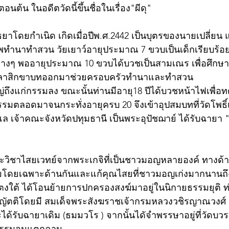
อนต้น ในอดีตวัดนี้ขึ้นชื่อในเรื่อง"ผีดุ"
ยาโดยกำเนิด เกิดเมื่อปีพ.ศ.2442 เป็นบุตรของนายเปลี่ยน 
ีพทำนาทำสวน วัยเยาว์อายุประมาณ 7 ขวบเป็นเด็กเรียบร้
างๆ พออายุประมาณ 10 ขวบได้บวชเป็นสามเณร เพื่อศึกษา
้วลาสิกขาบทออกมาช่วยครอบครัวทำนาและทำสวน 
ใหญ่ถึงแก่กรรมลง ขณะนั้นท่านมีอายุ18 ปีได้บวชหน้าไฟเพื
รรมตลอดมาจนกระทั่งอายุครบ 20 จึงเข้าอุปสมบทที่วัดโพธิ
แล เจ้าคณะจังหวัดปทุมธานี เป็นพระอุปัชฌาย์ ได้รับฉายา 
ะวิชาไสยเวทย์จากพระเกจิที่เป็นชาวมอญหลายองค์ ทางด้
โดยเฉพาะด้านกันและแก้คุณไสยที่ชาวมอญเก่งมากนานถึง 
์แตงใต้ ได้โอนย้ายการปกครองสงฆ์มาอยู่ในนิกายธรรมยุติ ท
งญัตติโดยมี สมเด็จพระสังฆราชเจ้ากรมหลวงวชิรญาณวงศ์ 
ได้รับฉายาเดิม (ธมมวโร ) จากนั้นไดัจำพรรษาอยู่ที่วัดบวรน