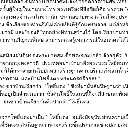
ณสมเด็จก็เดินทางไปรดน้ำศพและช่วยจัดการงานศพให้อย่าง
ชั้นผู้ใหญ่ในย่านบางไทร พระเครื่องที่ลือชื่อก็คือ พระชุด 
งวัตถุมงคลจำนวนไม่มากนัก  ประกอบกับทางวัดไม่มีวัตถุปร
ง ชื่อเสียงของท่านจึงไม่ค่อยเป็นที่รู้จักแพร่หลาย  แต่สำหร
บารมี และ"ของดี"ทุกอย่างที่ท่านสร้างไว้ โดยเรียกขานท่า
กันว่าท่านมีญาณพิเศษ สามารถล่วงรู้เหตุการณ์ในอนาคตได้ไ
 ในสมัยแผ่นดินของพระบาทสมเด็จพระจอมเกล้าเจ้าอยู่หัว  รั
จากกรุงหงสาวดี  ประเทศพม่าเข้ามาพึ่งพระบรมโพธิสมภ
นี้ได้กระจายกันไปปักหลักสร้างฐานตามบริเวณริมแม่น้ำเจ้
ราชคราม  และบ้านโพธิ์แตง พระนครศรีอยุธยา  
ตง ชาวบ้านเรียกว่า  "โพธิ์แดง " ซึ่งที่มานั้นสันนิษฐานว่า เน
ึ้นอยู่เป็นจำนวนมาก  ซึ่งต้นโพธิ์ในแถบนี้ก็จะมีลักษณะพิเศษกว
ล  จนชาวบ้านเรียกกันติดปากว่า"โพธิ์แดง"
้ยนจากโพธิ์แดงมาเป็น " โพธิ์แตง" จนถึงปัจจุบัน ส่วนความเ
ัติที่ชัดเจน สันนิษฐานว่าน่าจะสร้างขึ้นประมาณช่วงปลายสม