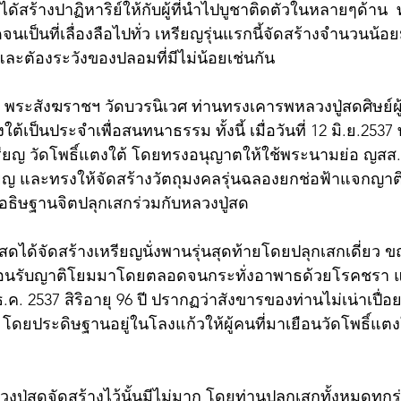
ไดัสร้างปาฏิหาริย์ให้กับผู้ที่นำไปบูชาติดตัวในหลายๆด้าน  ท
เป็นที่เลื่องลือไปทั่ว เหรียญรุ่นแรกนี้จัดสร้างจำนวนน้อย
ละตัองระวังของปลอมที่มีไม่น้อยเช่นกัน
ระสังฆราชฯ วัดบวรนิเวศ ท่านทรงเคารพหลวงปู่สดศิษย์ผู้พ
ต้เป็นประจำเพื่อสนทนาธรรม ทั้งนี้ เมื่อวันที่ 12 มิ.ย.25
ียญ วัดโพธิ์แตงใต้ โดยทรงอนุญาตให้ใช้พระนามย่อ ญสส. 
ญ และทรงให้จัดสร้างวัตถุมงคลรุ่นฉลองยกช่อฟ้าแจกญาติ
ธิษฐานจิตปลุกเสกร่วมกับหลวงปู่สด
ู่สดได้จัดสร้างเหรียญนั่งพานรุ่นสุดท้ายโดยปลุกเสกเดี่ยว 
้อนรับญาติโยมมาโดยตลอดจนกระทั่งอาพาธด้วยโรคชร
2 ธ.ค. 2537 สิริอายุ 96 ปี ปรากฏว่าสังขารของท่านไม่เน่าเปื่
ปี โดยประดิษฐานอยู่ในโลงแก้วให้ผู้คนที่มาเยือนวัดโพธิ์แต
วงปู่สดจัดสร้างไว้นั้นมีไม่มาก โดยท่านปลุกเสกทั้งหมดทุกร