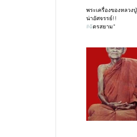
พระเครื่องของหลวงปู่ส
น่าอัศจรรย์!!
#ฉ
ัตรสยาม"