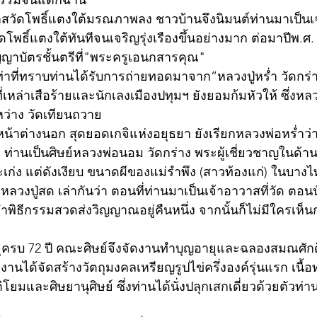
ธรรมจนแตกฉาน
โพธิ์แตงใต้ทันทีจนเจริญรุ่งเรืองขึ้นอย่างมาก ต่อมาปีพ.ศ. 
ัญญาบัตรชั้นตรีที่"พระครูเอนกสารคุณ" 
่าที่ทราบท่านได้รับการถ่ายทอดมาจาก”หลวงปู่หร่ำ วัดกร่า
่เหล่าเสือร้ายและนักเลงเมืองปทุมฯ ยังยอมก้มหัวให้ ซึ่งหล
ว่าง วัดเทียนถวาย
น้าต่างนอก สุดยอดเกจิแห่งอยุธยา ยังเรียกหลวงพ่อหร่ำว่า 
 ท่านเป็นศิษย์หลวงพ่อนอม วัดกร่าง พระผู้เชี่ยวชาญในด้าน
เก่ง แต่ดังเงียบ ขนาดผีของแม่รำพึง (สาวท้องแก่) ในบางไท
หลวงปู่สด เล่ากันว่า ตอนที่ท่านมาเป็นเจ้าอาวาสที่วัด ตอน
ำพิธีกรรมสวดส่งวิญญาณอยู่คืนหนึ่ง จากนั้นก็ไม่มีใครเห
ายุครบ 72 ปี คณะศิษย์จึงจัดงานทำบุญอายุและฉลองสมณศักดิ
ด้จัดสร้างวัตถุมงคลเหรียญรูปไข่ครึ่งองค์รุ่นแรก เนื้อ
มและศิษยานุศิษย์ ซึ่งท่านได้นั่งปลุกเสกเดี่ยวด้วยตัวท่าน