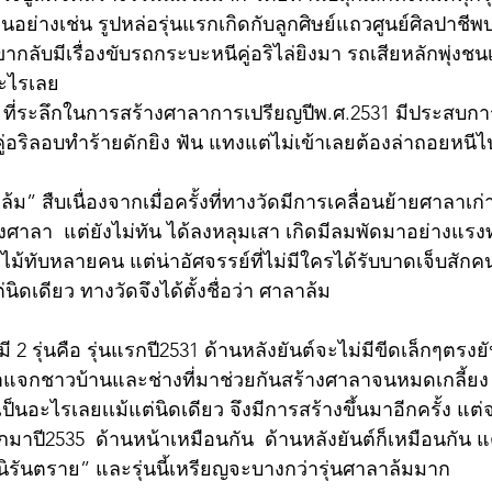
ย่างเช่น รูปหล่อรุ่นแรกเกิดกับลูกศิษย์แถวศูนย์ศิลปาชีพ
ับมีเรื่องขับรถกระบะหนีคู่อริไล่ยิงมา รถเสียหลักพุ่งชน
อะไรเลย 
" ที่ระลึกในการสร้างศาลาการเปรียญปีพ.ศ.2531 มีประสบก
คู่อริลอบทำร้ายดักยิง ฟัน แทงแต่ไม่เข้าเลยต้องล่าถอยหนีไ
ล้ม” สืบเนื่องจากเมื่อครั้งที่ทางวัดมีการเคลื่อนย้ายศาลาเก่า
ทั้งศาลา  แต่ยังไม่ทัน ได้ลงหลุมเสา เกิดมีลมพัดมาอย่างแ
กไม้ทับหลายคน แต่น่าอัศจรรย์ที่ไม่มีใครได้รับบาดเจ็บสักคน
ิดเดียว ทางวัดจึงได้ตั้งชื่อว่า ศาลาล้ม
ย ทำแจกชาวบ้านและช่างที่มาช่วยกันสร้างศาลาจนหมดเกลี้ย
ป็นอะไรเลยเเม้แต่นิดเดียว จึงมีการสร้างขึ้นมาอีกครั้ง แต่
ออกมาปี2535  ด้านหน้าเหมือนกัน  ด้านหลังยันต์ก็เหมือนกัน แต
“นิรันตราย” และรุ่นนี้เหรียญจะบางกว่ารุ่นศาลาล้มมาก 