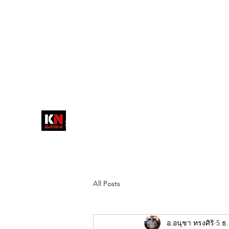
tukompee07@gmail.com
0614034151
หน้าหลัก
พระ
หนังสือพิมพ์คัมภีร์นิ
วส์
สื่อลึกวงการสงฆ์ เจาะตรงพระเครื่อง
ดัง
All Posts
อ.อนุชา ทรงศิริ
5 ธ