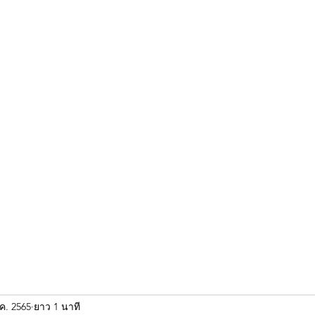
ขุนแผน khun paen
พระเก่าใหม่ยอดนิยม
ร้านพระเอกคัมภีร์
พระกริ
.ค. 2565
ยาว 1 นาที