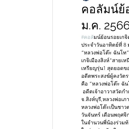
คอลัมน์ย้
ม.ค. 256
#คอล
ัมน์ย้อนรอยเกจิ
ประจำวันอาทิตย์ที่ 8 
“หลวงพ่อโต๊ะ ฉันโท”
เกจิเมืองสิงห์"สายเ
เหรียญรุ่น1 สุดยอดข
อดีตพระสงฆ์ผู้คงวัตรป
คือ “หลวงพ่อโต๊ะ ฉั
 อดีตเจ้าอาวาสวัดกำแพง อ.พรหมบุรี จ.สิงห์บุรี ศิษย์พุทธาคมของหลวงพ่อลา วัดโพธิ์ศรี 
จ.สิงห์บุรี,หลวงพ่อเ
หลวงพ่อโต๊ะเป็นชาวต.ท่
วันจันทร์ เดือนพฤศจิ
ในจำนวนพี่น้องร่วมท้