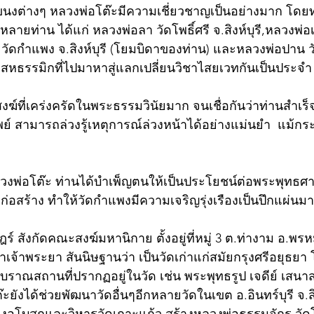
นงต่างๆ หลวงพ่อโต๊ะมีความเชี่ยวชาญเป็นอย่างมาก โดยท
ยท่าน ได้แก่ หลวงพ่อลา วัดโพธิ์ศรี จ.สิงห์บุรี,หลวงพ่อ
ิ์ วัดกำแพง จ.สิงห์บุรี (โยมบิดาของท่าน) และหลวงพ่อปาน
สหธรรมิกที่ไปมาหาสู่แลกเปลี่ยนวิชาไสยเวทกันเป็นประจำ
งฆ์ที่เคร่งครัดในพระธรรมวินัยมาก จนเชื่อกันว่าท่านสำเร
ทิพย์ สามารถล่วงรู้เหตุการณ์ล่วงหน้าได้อย่างแม่นยำ  แม้ก
งพ่อโต๊ะ ท่านได้บำเพ็ญตนให้เป็นประโยชน์ต่อพระพุทธศ
อสร้าง ทำให้วัดกำแพงมีความเจริญรุ่งเรืองเป็นปึกแผ่นมาจ
์ สังกัดคณะสงฆ์มหานิกาย ตั้งอยู่ที่หมู่ 3 ต.ท่างาม อ.พรหมบุ
ำเจ้าพระยา สันนิษฐานว่า เป็นวัดเก่าแก่สมัยกรุงศรีอยุธย
าณสถานที่ปรากฏอยู่ในวัด เช่น พระพุทธรูป เจดีย์ เสนา
ยังได้ช่วยพัฒนาวัดอื่นๆอีกหลายวัดในเขต อ.อินทร์บุรี จ.สิง