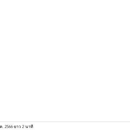
ขุนแผน khun paen
พระเก่าใหม่ยอดนิยม
ร้านพระเอกคัมภีร์
พระกริ
.ค. 2566
ยาว 2 นาที