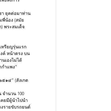
ธิ์ลังการ์ 
ชา ยุคต่อมาท่าน
พี่น้อง (สมัย
า) พระสมเด็จ
เหรียญรุ่นแรก
งองค์ หน้าตรง บน
่านเองไม่ได้
วัดกำแพง”
ี ๒๕๑๔” (สังเกต
งิน จำนวน 100 
บางรายขับรถยนต์