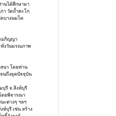
่านได้ศึกษามา
เภา วัดถ้ำตะโก 
 วัดบางนมโค 
็จอภิญญา
ระทั่งวันมรณภาพ
าสนา โดยท่าน
นถึงยุคปัจจุบัน
รี จ.สิงห์บุรี 
า โดยพิจารณา
สนะต่างๆ ฯลฯ 
ห์บุรี เช่น สร้าง