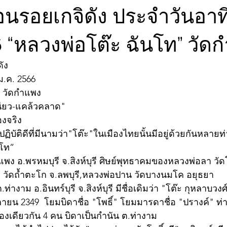
อนรอยเกจิดัง ประจำวันอาทิต
6 “หลวงพ่อโต๊ะ ฉันโท” วัด
ดัง
ม.ค. 2566
 วัดกำแพง 
หนียว-แคล้วคลาด"
องจริง
ฏิบัติดีที่มีนามว่า"โต๊ะ"ในเมืองไทยนั้นมีอยู่ด้วยกันหลายท่
นโท”
ภา วัดถ้ำตะโก จ.ลพบุรี,หลวงพ่อปาน วัดบางนมโค อยุธยา
างาม อ.อินทร์บุรี จ.สิงห์บุรี มีชื่อเดิมว่า "โต๊ะ กุหลาบวงศ์
กายน 2349  โยมบิดาชื่อ "โพธิ์" โยมมารดาชื่อ "ปรางค์" ท
องเดียวกัน 4 คน บิดาเป็นกำนัน ต.ท่างาม 