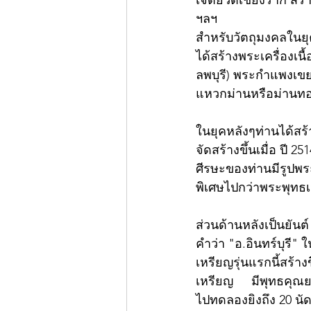
เจดีย์วัดเชียงราก สร
ฯลฯ	               
สำหรับวัตถุมงคลในยุ
ได้สร้างพระเครื่องเนื
ลพบุรี) พระกำแพงเขย
แหวกม่านหรือม่านทอง
ในยุคหลังๆท่านได้สร
จัดสร้างขึ้นเมื่อ ปี 
ศีรษะของท่านมีรูปพระ
พิเศษไปกว่าพระพุทธเ
ส่วนด้านหลังเป็นยันต
คำว่า "อ.อินทร์บุรี"
เหรียญรุ่นแรกนี้สร้าง
เหรียญ	มีพุทธคุณยอดเยี่ยมทางด้านแคล้วคลาด คงกระพันชาตรี เป็นอย่างยิ่ง เคยมีผู้นำไปนำ
ไปทดลองยิงถึง 20 นั