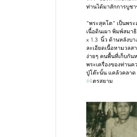
ท่านได้มาสักการบูชาข
“พระสุคโต” เป็นพระ
เนื้อดินเผา พิมพ์สม
x 1.3  นิ้ว ด้านหลั
ละเอียดเนื้อหามวลสาร
ง่ายๆ คนพื้นที่เก็บก
พระเครื่องของท่านคว
ปู่โต๊ะนั้น แคล้วคลา
#ฉ
ัตรสยาม