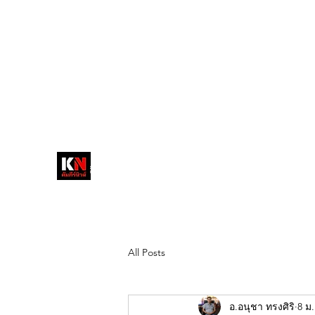
tukompee07@gmail.com
0614034151
หน้าหลัก
พระ
หนังสือพิมพ์คัมภีร์นิ
วส์
สื่อลึกวงการสงฆ์ เจาะตรงพระเครื่อง
ดัง
All Posts
อ.อนุชา ทรงศิริ
8 ม