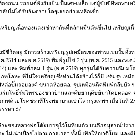
้องถนน รถยนต์พังยับเยินเป็นเศษเหล็ก แต่ผู้ขับขี่ที่พกพาเ
ปกลับไม่ได้รับอันตรายใดๆเลยอย่างเหลือเชื่อ
ียญเนื้อทองแดงเช่าหากันที่หลักหมื่นต้นขึ้นไป เหรียญเนื้อ
ังมีชีวิตอยู่ มีการสร้างเหรียญรูปเหมือนของท่านแบบปั๊มทั้งหม
พ.ศ.2514 และพ.ศ.2519) พิมพ์รูปไข่ 2 รุ่น (พ.ศ. 2515 และพ.ศ.
514) และ พิมพ์กลม 1 รุ่น (พ.ศ.2519) ทุกรุ่นได้รับความนิยมโ
ทโลหะ ที่ไม่ใช่เหรียญ ซึ่งท่านได้สร้างไว้ก็มี เช่น รูปเหม
 รูปหล่อปั๊มลอยองค์ ขนาดห้อยคอ, รูปเหมือนฉีดพิมพ์กลีบบัว 
เป็นร่มโพธิ์ร่มไทรของชาวบ้านและศิษยานุศิษย์มาโดยตลอด 
ภาพด้วยโรคชราที่โรงพยาบาลเปาโล กรุงเทพฯ เมื่อวันที่ 
ี พรรษา 67
ีระของหลวงพ่อโต๊ะบรรจุไว้ในหีบแก้ว บนตึกอนุสรณ์ปราก
 ไม่เน่าเปื่อยไปตามกาลเวลา ทั้งนี้ เพื่อให้ญาติโยม และผู้