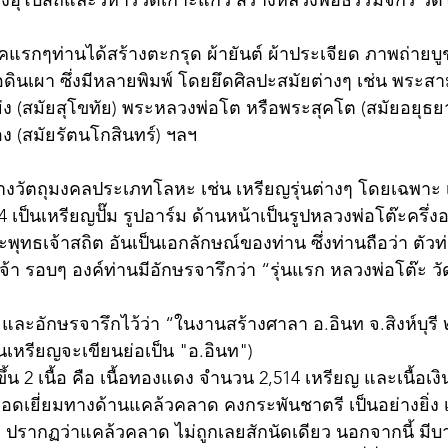
้างอุโบสถและวิหารวัดเกาะแก้ว สร้างหลวงพ่อธรรมจักร วัดโพ
คแรกๆท่านได้สร้างตะกรุด ผ้ายันต์ ผ้าประเจียด ภาพถ่ายบู
้อดินเผา ซึ่งมีหลายพิมพ์ โดยยึดศิลปะสมัยต่างๆ เช่น พระสาม
่ง (สมัยสุโขทัย) พระหลวงพ่อโต หรือพระสุคโต (สมัยอยุธย
 (สมัยรัตนโกสินทร์) ฯลฯ
้างวัตถุมงคลประเภทโลหะ เช่น เหรียญรุ่นต่างๆ โดยเฉพาะ 
2514 เป็นเหรียญปั๊ม รูปอาร์ม ด้านหน้าเป็นรูปหลวงพ่อโต๊ะครึ่
พุทธเจ้าสถิต อันเป็นเอกลักษณ์ของท่าน ซึ่งท่านถือว่า ตัวท
จ้า รอบๆ องค์ท่านมีอักษรจารึกว่า “รุ่นแรก หลวงพ่อโต๊ะ 
์ และอักษรจารึกไว้ว่า “ในงานสร้างศาลา อ.อินท จ.สิงห์บุร
 ในเหรียญจะเขียนย่อเป็น "อ.อินท")
ขึ้น 2 เนื้อ คือ เนื้อทองแดง จำนวน 2,514 เหรียญ และเนื้อเ
ด ปรากฏว่าแคล้วคลาด ไม่ถูกเลยสักนัดเดียว นอกจากนี้ มี