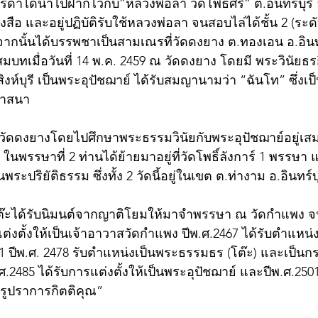
ดาได้นำไปฝากไว้กับ”หลวงพ่อลา วัดโพธิ์ศรี” ต.อินทร์บุรี อ.
หนังสือ และอยู่ปฏิบัติรับใช้หลวงพ่อลา จนสอบไล่ได้ชั้น 2 (ระ
ปี จากนั้นได้บรรพชาเป็นสามเณรที่วัดดงยาง ต.ทองเอน อ.อินทร์บ
สมบทเมื่อวันที่ 14 พ.ค. 2459 ณ วัดดงยาง โดยมี พระวินัยธร
จ.สิงห์บุรี เป็นพระอุปัชฌาย์ ได้รับสมญานามว่า “ฉันโท” ซึ่งเ
ศาสนา
ี่วัดดงยางโดยไปศึกษาพระธรรมวินัยกับพระอุปัชฌาย์อยู่
ในพรรษาที่ 2 ท่านได้ย้ายมาอยู่ที่วัดโพธิ์ลังการ์ 1 พรรษา แ
ระปริยัติธรรม ซึ่งทั้ง 2 วัดนี้อยู่ในเขต ต.ท่างาม อ.อินทร์บุรี
โต๊ะได้รับนิมนต์จากญาติโยมให้มาจำพรรษา ณ วัดกำแพง จน
แต่งตั้งให้เป็นเจ้าอาวาสวัดกำแพง ปีพ.ศ.2467 ได้รับตำแห
ต 1 ปีพ.ศ. 2478 รับตำแหน่งเป็นพระธรรมธร (โต๊ะ) และเป็
485 ได้รับการแต่งตั้งให้เป็นพระอุปัชฌาย์ และปีพ.ศ.2501 
ครูปราการกิตติคุณ”