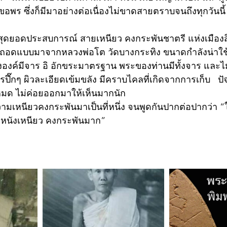
อพร ซึ่งก็มีมาอย่างต่อเนื่องไม่ขาดสายตราบจนถึงทุกวันนี้
สุดยอดประสบการณ์ สายเหนียว คงกระพันชาตรี แห่งเมืองสิ
าธิถอดแบบมาจากหลวงพ่อโต วัดบางกระทิง ขนาดกำลังน่าใช
งบางองค์มีจาร อิ อักขระมาตรฐาน พระของท่านมีทั้งจาร และ
ปึ๊กๆ ผิวละเอียดเข้มขลัง มีคราบไคลที่เกิดจากการเก็บ   ปัจ
ันหมด ไม่ค่อยออกมาให้เห็นมากนัก 
ามเหนียวคงกระพันมาเป็นที่หนึ่ง จนพูดกันปากต่อปากว่า 
ด หนังเหนียว คงกระพันมาก” 