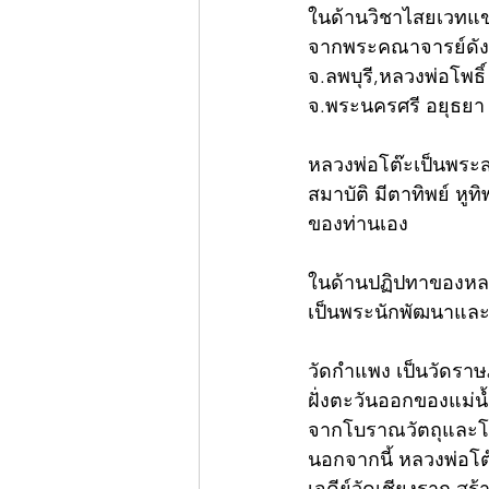
ในด้านวิชาไสยเวทแข
จากพระคณาจารย์ดังหลา
จ.ลพบุรี,หลวงพ่อโพธ
จ.พระนครศรี อยุธยา 
หลวงพ่อโต๊ะเป็นพระส
สมาบัติ มีตาทิพย์ หู
ของท่านเอง
ในด้านปฏิปทาของหลว
เป็นพระนักพัฒนาและก่
วัดกำแพง เป็นวัดราษฎร
ฝั่งตะวันออกของแม่น้
จากโบราณวัตถุและโบร
นอกจากนี้ หลวงพ่อโต๊ะ