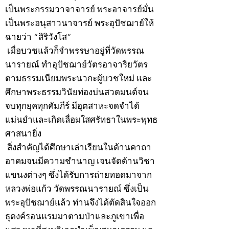
เป็นพระกรรมวาจาจารย์ พระอาจารย์มั่น
เป็นพระอนุสาวนาจารย์ พระอุปัชฌาย์ให้
ฉายว่า “สิริวังโส”
เมื่อบวชแล้วก็จำพรรษาอยู่ที่วัดพรรณ
นารายณ์ ทำอุปัชฌาย์วัตรอาจาริยวัตร
ตามธรรมเนียมพระนวกะผู้บวชใหม่ และ
ศึกษาพระธรรมวินัยท่องบ่นสวดมนต์จน
จบทุกยุคทุกคัมภีร์ มีอุตสาหะจดจำได้
แม่นยำและเกิดเลื่อมใสศรัทธาในพระพุทธ
ศาสนายิ่ง
สิ่งสำคัญได้ศึกษาเล่าเรียนในด้านคาถา
อาคมจนมีความชำนาญ เจนจัดด้านวิชา
แขนงต่างๆ ซึ่งได้รับการถ่ายทอดมาจาก
หลวงพ่อแก้ว วัดพรรณนารายณ์ ซึ่งเป็น
พระอุปัชฌาย์แล้ว ท่านจึงได้ตัดสินใจออก
ธุดงค์รอนแรมมาตามป่าและภูเขาเพื่อ