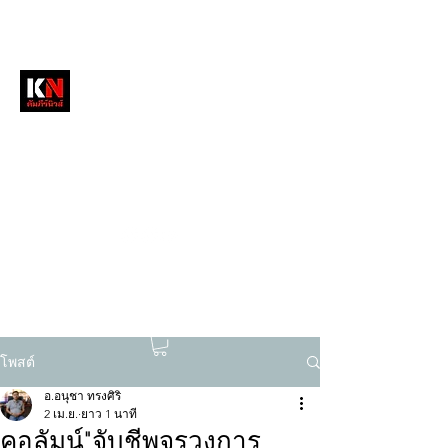
หนังสือพิมพ์คัมภีร์นิวส์
สื่อลึกวงการสงฆ์ เจาะตรงพระเครื่องดัง
tukompee07@gmail.com
0614034151
โพสต์
อ.อนุชา ทรงศิริ
2 เม.ย.
ยาว 1 นาที
คอลัมน์"จับชีพจรวงการ