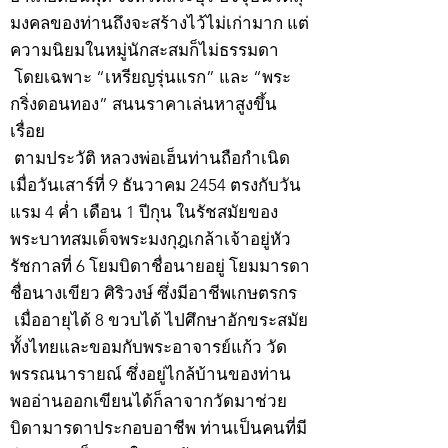
มงคลของท่านถึงจะสร้างไว้ไม่เก่ามาก แต่
ความนิยมในหมู่นักสะสมก็ไม่ธรรมดา
โดยเฉพาะ “เหรียญรุ่นแรก” และ “พระ
กริ่งดอนทอง” สนนราคาเล่นหาสูงขึ้น
เรื่อย
ตามประวัติ หลวงพ่อเฮ็นท่านถือกำเนิด
เมื่อวันเสาร์ที่ 9 ธันวาคม 2454 ตรงกับวัน
แรม 4 ค่ำ เดือน 1 ปีกุน ในรัชสมัยของ
พระบาทสมเด็จพระมงกุฎเกล้าเจ้าอยู่หัว
รัชกาลที่ 6 โยมบิดาชื่อนายอยู่ โยมมารดา
ชื่อนางเขียว ศิริวงษ์ ซึ่งมีอาชีพเกษตรกร
เมื่ออายุได้ 8 ขวบได้ ไปศึกษาอักขระสมัย
ทั้งไทยและขอมกับพระอาจารย์แก้ว วัด
พรรณนารายณ์ ซึ่งอยู่ไกล้บ้านของท่าน
พออ่านออกเขียนได้ก็ลาจากวัดมาช่วย
บิดามารดาประกอบอาชีพ ท่านเป็นคนที่มี