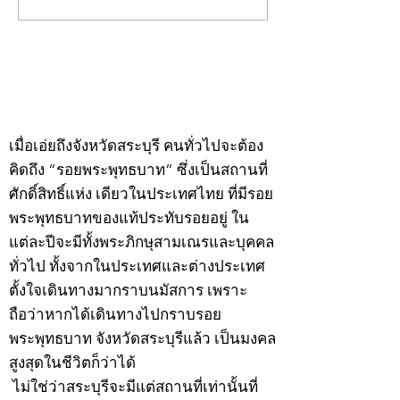
พระ"ประจำพุธที่ 29
พระ"ประจำอังคาร
กรกฎาคม 2569
กรกฎาคม 2569
©2020 by kampeenews. Proudly created with Wix.com
เมื่อเอ่ยถึงจังหวัดสระบุรี คนทั่วไปจะต้อง
คิดถึง “รอยพระพุทธบาท” ซึ่งเป็นสถานที่
ศักดิ์สิทธิ์แห่ง เดียวในประเทศไทย ที่มีรอย
พระพุทธบาทของแท้ประทับรอยอยู่ ใน
แต่ละปีจะมีทั้งพระภิกษุสามเณรและบุคคล
ทั่วไป ทั้งจากในประเทศและต่างประเทศ
ตั้งใจเดินทางมากราบนมัสการ เพราะ
ถือว่าหากได้เดินทางไปกราบรอย
พระพุทธบาท จังหวัดสระบุรีแล้ว เป็นมงคล
สูงสุดในชีวิตก็ว่าได้
ไม่ใช่ว่าสระบุรีจะมีแต่สถานที่เท่านั้นที่