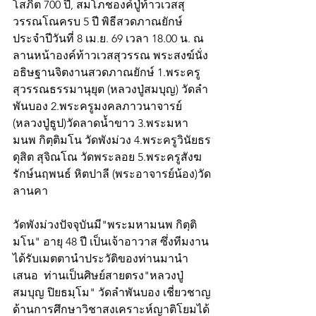
โสภิต 700 ปี, สมโภชองค์ปู่ท้าวเวสสุ
วรรณโณครบ 5 ปี พิธีสวดภาณยักษ์
ประจำปีวันที่ 8 เม.ย. 69 เวลา 18.00 น. ณ 
ลานหน้าองค์ท้าวเวสสุวรรณ พระสงฆ์นั่ง
อธิษฐานจิตงานสวดภาณยักษ์ 1.พระครู
สุวรรณธรรมานุยุต (หลวงปู่สมบุญ) วัดลำ
พันบอง 2.พระครูมงคลภาวนาจารย์ 
(หลวงปู่ธูป)วัดลาดน้ำขาว 3.พระมหา
มนพ กิตฺติมโน วัดพังม่วง 4.พระครูวินัยธร
ดุสิต สุจิณโณ วัดพระลอย 5.พระครูสังฆ
รักษ์นฤพนธ์ หิตปาลี (พระอาจารย์น้อง)วัด
ลานคา
วัดพังม่วงปัจจุบันมี"พระมหามนพ กิตฺติ
มโน" อายุ 48 ปี เป็นเจ้าอาวาส ซึ่งทีมงาน
ได้รับเมตตานำประวัติของท่านมานำ
เสนอ  ท่านเป็นศิษย์สายตรง"หลวงปู่
สมบุญ ปิยธมฺโม" วัดลำพันบอง เชี่ยวชาญ
ด้านการศึกษาวิชาสงเคราะห์ญาติโยมได้