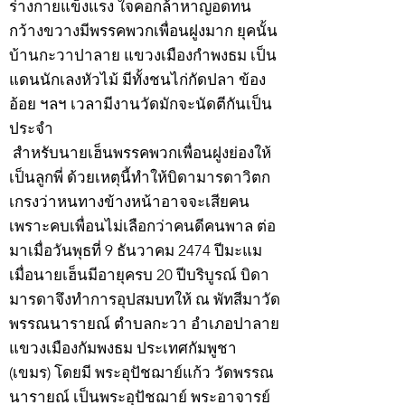
ร่างกายแข็งแรง ใจคอกล้าหาญอดทน
กว้างขวางมีพรรคพวกเพื่อนฝูงมาก ยุคนั้น
บ้านกะวาปาลาย แขวงเมืองกำพงธม เป็น
แดนนักเลงหัวไม้ มีทั้งชนไก่กัดปลา ข้อง
อ้อย ฯลฯ เวลามีงานวัดมักจะนัดตีกันเป็น
ประจำ
สำหรับนายเฮ็นพรรคพวกเพื่อนฝูงย่องให้
เป็นลูกพี่ ด้วยเหตุนี้ทำให้บิดามารดาวิตก
เกรงว่าหนทางข้างหน้าอาจจะเสียคน
เพราะคบเพื่อนไม่เลือกว่าคนดีคนพาล ต่อ
มาเมื่อวันพุธที่ 9 ธันวาคม 2474 ปีมะแม
เมื่อนายเฮ็นมีอายุครบ 20 ปีบริบูรณ์ บิดา
มารดาจึงทำการอุปสมบทให้ ณ พัทสีมาวัด
พรรณนารายณ์ ตำบลกะวา อำเภอปาลาย
แขวงเมืองกัมพงธม ประเทศกัมพูชา
(เขมร) โดยมี พระอุปัชฌาย์แก้ว วัดพรรณ
นารายณ์ เป็นพระอุปัชฌาย์ พระอาจารย์