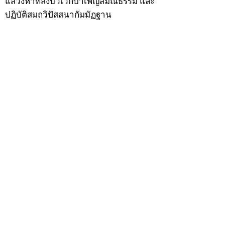
แสวงหาที่สงบวิเวกบำเพ็ญสมณธรรม และ
ปฏิบัติสมถวิปัสสนากัมมัฏฐาน
ต่อมาได้อยู่จำพรรษาที่ “วัดดอนทอง”
เมื่อปี 2479 ระหว่างจำพรรษาอยู่ที่นั่นได้
เป็นที่ศรัทธาของชาวบ้านดอนทองมาก
ด้วยมีศีลาจารวัตรงดงาม ครั้นเมื่อ หลวง
พ่อแพ เจ้าอาวาสวัดดอนทอง มรณภาพลง
ชาวบ้านได้นิมนต์หลวงพ่อเฮ็น ดำรง
ตำแหน่งเจ้าอาวาสสืบต่อมา ปี 2535 ได้
รับพระราชทานเลื่อนสมณศักดิ์เป็นพระครู
สัญญาบัตรที่ “พระครูอรรถธรรมทร”
หลวงพ่อเฮ็น ได้สร้างมงคลวัตถุไว้หลาย
รุ่นหลายแบบ อาทิ ผ้ายันต์อุษาสวรรค์ มี
พุทธคุณโดดเด่นด้านเมตตามหานิยม มี
ความเชื่อว่า เมื่อต้องการใช้ก่อนออกจาก
บ้าน ให้นำผ้ายันต์อุษาสวรรค์ เช็ดหน้า
จากซ้ายไปขวาสามครั้ง ว่ากันว่าจะมี