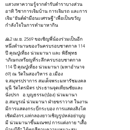
แสวงหาความรู้จากตำรับตำราบางส่วน 
อาทิ วิชาการเจิมบ้าน การเจิมรถ และการ
เจิม"ยันต์ฝ่ามือนะเศรษฐี"เพื่อเป็นขวัญ
กำลังใจในการทำมาหากิน 
🙏2 เม.ย. 2569 ขอเชิญพี่น้องร่วมเป็นอีก
หนึ่งตำนานของวันครบรอบชาตกาล 114 
ปี คุณปู่เที่ยง น่วมมานา และ พิธีพุทธ
าภิเษกเหรียญที่ระลึกครบรอบชาตกาล 
114 ปี คุณปู่เที่ยง น่วมมานา (มหาอำนาจ 
69) ณ วัดในสองวิหาร อ.เมือง
จ.สมุทรปราการ สมเด็จพระมหารัชมงคล
มุนี วัดไตรมิตร ประธานจุดเทียนชัยและ
นั่งปรก   อ.บุญธรรม(ป่อง) น่วมมานา 
อ.สมบูรณ์ น่วมมานา ฝ่ายฆราวาส ในงาน
มีการเเสดงกระบี่กระบอง การเเสดงสิงโต 
เชิดมังกร,เเห่กลองยาวเชิญรูปหล่อย่าบุญ
มี น่วมมานาขึ้นมณฑป การแต่งกาย *เสื้อ
บ้านมีดี* ได้ทุกสีตามความเหมาะสม