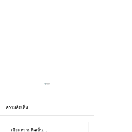
ความคิดเห็น
เขียนความคิดเห็น…
คอลัมน์"จับชีพจรวงการ
คอลัมน์"จับชีพจ