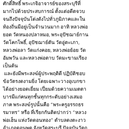
ศักดิ์สิทธิ์ พระเกจิอาจารย์ของสระบุรีที่
มากไปด้วยประสบการณ์ ตั้งแต่อดีตจวบ
จนถึงปัจจุบันโด่งดังไปทั่วภูมิภาคและใน
ท้องถิ่นมีอยู่เป็นจำนวนมาก อาทิ หลวงพ่อ
ยอด วัดหนองปลาหมอ, พระอุปัชฌาย์กาน
วัดโคกโพธิ์, อุปัชฌาย์ตัน วัดอู่ตะเภา,
หลวงพ่อลา วัดแก่งคอย, หลวงพ่อย้อย วัด
อัมพวัน และหลวงพ่อตาบ วัดมะขามเรียง
เป็นต้น
และยังมีพระสงฆ์ผู้ประพฤติดี ปฏิบัติชอบ
ข้อวัตรงดงามยิ่ง โดยเฉพาะวางอุเบกขา
ได้อย่างยอดเยี่ยม เปี่ยมด้วยความเมตตา
บารมีแก่คนทุกชั้นทุกกระดับอย่างเสมอ
ภาค พระสงฆ์รูปนั้นคือ “พระครูอรรถธร
รมาทร” หรือ ที่เรียกกันติดปากว่า “หลวง
พ่อเฮ็น แห่งวัดดอนทอง” ตำบลดงตะงาว
อำเภอดอนพุด จังหวัดสระบุรี ปัจจุบันวัตถุ