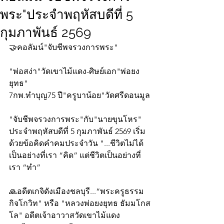
พระ"ประจำพฤหัสบดีที่ 5
กุมภาพันธ์ 2569
🤝คอลัมน์"จับชีพจรวงการพระ"
"พ่อสง่า"วัดเขาไม้แดง-ศิษย์เอก"พ่อยง
ยุทธ"
7กพ.ทำบุญ75 ปี"ครูบาน้อย"วัดศรีดอนมูล
"จับชีพจรวงการพระ"กับ"นายขุนโหร" 
ประจำพฤหัสบดีที่ 5 กุมภาพันธ์ 2569 เริ่ม
ด้วยข้อคิดคำคมประจำวัน "...ชีวิตไม่ได้
เป็นอย่างที่เรา “คิด” แต่ชีวิตเป็นอย่างที่
เรา “ทำ”
🙏อดีตเกจิดังเมืองชลบุรี...“พระครูธรรม
กิจโกวิท" หรือ "หลวงพ่อยงยุทธ ธัมมโกส
โล" อดีตเจ้าอาวาสวัดเขาไม้แดง 