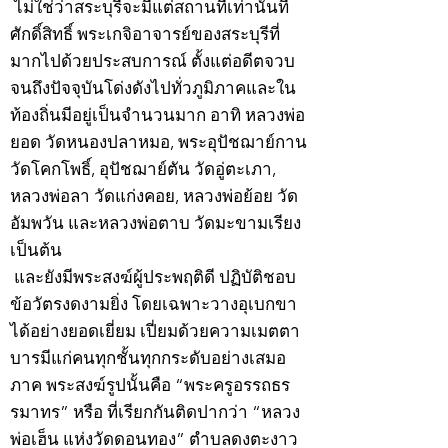
ไม่ใช่ว่าสระบุรีจะมีแต่สถานที่เท่านั้นที่
ศักดิ์สิทธิ์ พระเกจิอาจารย์ของสระบุรีที่
มากไปด้วยประสบการณ์ ตั้งแต่อดีตจวบ
จนถึงปัจจุบันโด่งดังไปทั่วภูมิภาคและใน
ท้องถิ่นมีอยู่เป็นจำนวนมาก อาทิ หลวงพ่อ
ยอด วัดหนองปลาหมอ, พระอุปัชฌาย์กาน
วัดโคกโพธิ์, อุปัชฌาย์ตัน วัดอู่ตะเภา,
หลวงพ่อลา วัดแก่งคอย, หลวงพ่อย้อย วัด
อัมพวัน และหลวงพ่อตาบ วัดมะขามเรียง
เป็นต้น
และยังมีพระสงฆ์ผู้ประพฤติดี ปฏิบัติชอบ
ข้อวัตรงดงามยิ่ง โดยเฉพาะวางอุเบกขา
ได้อย่างยอดเยี่ยม เปี่ยมด้วยความเมตตา
บารมีแก่คนทุกชั้นทุกกระดับอย่างเสมอ
ภาค พระสงฆ์รูปนั้นคือ “พระครูอรรถธร
รมาทร” หรือ ที่เรียกกันติดปากว่า “หลวง
พ่อเฮ็น แห่งวัดดอนทอง” ตำบลดงตะงาว