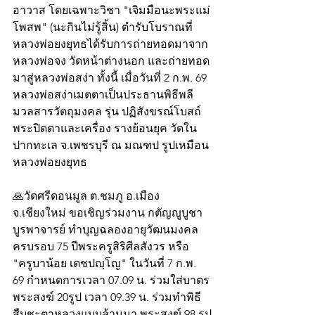
อาวาส โดยเฉพาะวิชา "เจิมมือนะพระแม่
โพสพ" (นะกินไม่รู้สิ้น) ตำรับโบราณที่
หลวงพ่อยงยุทธได้รับการถ่ายทอดมาจาก
หลวงพ่อจง วัดหน้าต่างนอก และถ่ายทอด
มาสู่หลวงพ่อสง่า ทั้งนี้ เมื่อวันที่ 2 ก.พ. 69 
หลวงพ่อสง่าเมตตาเป็นประธานพิธีพลี
มวลสารวัตถุมงคล รุ่น ปฏิสังขรณ์โบสถ์ 
พระปิดตาและเครื่อง รางย้อนยุค วัดใน
ปากทะเล จ.เพชรบุรี ณ มณฑป รูปเหมือน
หลวงพ่อยงยุทธ
🙏วัดศรีดอนมูล ต.ชมภู อ.เมือง 
จ.เชียงใหม่ ขอเชิญร่วมงาน กตัญญูบูชา 
บูรพาจารย์ ทำบุญฉลองอายุวัฒนมงคล 
ครบรอบ 75 ปีพระครูสิริศีลสังวร หรือ 
"ครูบาน้อย เตชปญฺโญ" ในวันที่ 7 ก.พ. 
69 กำหนดการเวลา 07.09 น. ร่วมใส่บาตร
พระสงฆ์ 20รูป เวลา 09.39 น. ร่วมทำพิธี
สืบชะตาหลวงแบบล้านนา พระสงฆ์ 98 รูป