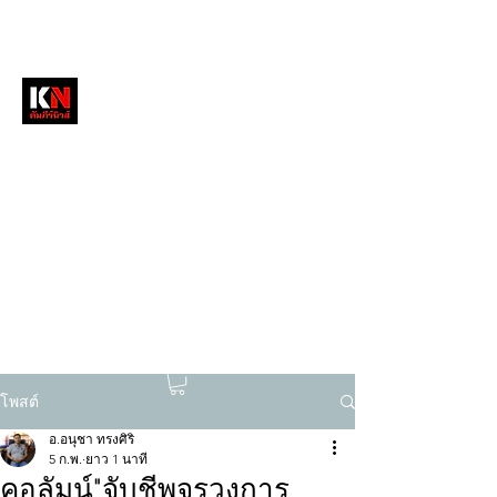
หนังสือพิมพ์คัมภีร์นิวส์
สื่อลึกวงการสงฆ์ เจาะตรงพระเครื่องดัง
tukompee07@gmail.com
0614034151
โพสต์
อ.อนุชา ทรงศิริ
5 ก.พ.
ยาว 1 นาที
คอลัมน์"จับชีพจรวงการ