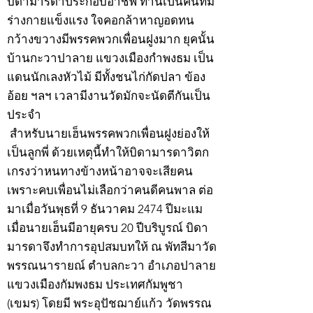
บิดามารดาประกอบอาชีพ ท่านเป็นคนที่มี
ร่างกายแข็งแรง ใจคอกล้าหาญอดทน
กว้างขวางมีพรรคพวกเพื่อนฝูงมาก ยุคนั้น
บ้านกะวาปาลาย แขวงเมืองกำพงธม เป็น
แดนนักเลงหัวไม้ มีทั้งชนไก่กัดปลา ข้อง
อ้อย ฯลฯ เวลามีงานวัดมักจะนัดตีกันเป็น
ประจำ
สำหรับนายเฮ็นพรรคพวกเพื่อนฝูงย่องให้
เป็นลูกพี่ ด้วยเหตุนี้ทำให้บิดามารดาวิตก
เกรงว่าหนทางข้างหน้าอาจจะเสียคน
เพราะคบเพื่อนไม่เลือกว่าคนดีคนพาล ต่อ
มาเมื่อวันพุธที่ 9 ธันวาคม 2474 ปีมะแม
เมื่อนายเฮ็นมีอายุครบ 20 ปีบริบูรณ์ บิดา
มารดาจึงทำการอุปสมบทให้ ณ พัทสีมาวัด
พรรณนารายณ์ ตำบลกะวา อำเภอปาลาย
แขวงเมืองกัมพงธม ประเทศกัมพูชา
(เขมร) โดยมี พระอุปัชฌาย์แก้ว วัดพรรณ