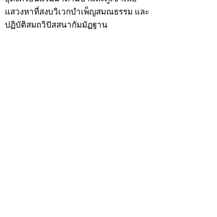
แสวงหาที่สงบวิเวกบำเพ็ญสมณธรรม และ
ปฏิบัติสมถวิปัสสนากัมมัฏฐาน
ต่อมาได้อยู่จำพรรษาที่ “วัดดอนทอง”
เมื่อปี 2479 ระหว่างจำพรรษาอยู่ที่นั่นได้
เป็นที่ศรัทธาของชาวบ้านดอนทองมาก
ด้วยมีศีลาจารวัตรงดงาม ครั้นเมื่อ หลวง
พ่อแพ เจ้าอาวาสวัดดอนทอง มรณภาพลง
ชาวบ้านได้นิมนต์หลวงพ่อเฮ็น ดำรง
ตำแหน่งเจ้าอาวาสสืบต่อมา ปี 2535 ได้
รับพระราชทานเลื่อนสมณศักดิ์เป็นพระครู
สัญญาบัตรที่ “พระครูอรรถธรรมทร”
หลวงพ่อเฮ็น ได้สร้างมงคลวัตถุไว้หลาย
รุ่นหลายแบบ อาทิ ผ้ายันต์อุษาสวรรค์ มี
พุทธคุณโดดเด่นด้านเมตตามหานิยม มี
ความเชื่อว่า เมื่อต้องการใช้ก่อนออกจาก
บ้าน ให้นำผ้ายันต์อุษาสวรรค์ เช็ดหน้า