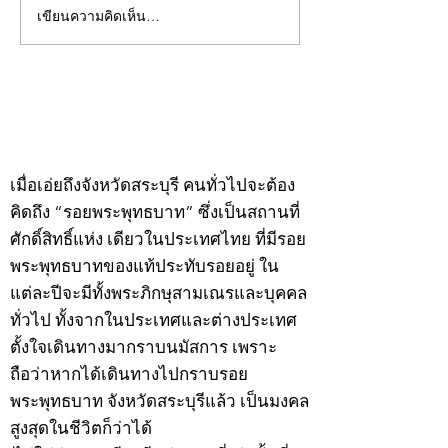
เขียนความคิดเห็น…
คอลัมน์"จับชีพจรวงการ
คอลัมน์"จับชีพจ
พระ"ประจำพุธที่ 29
พระ"ประจำอังคาร
กรกฎาคม 2569
กรกฎาคม 2569
©2020 by kampeenews. Proudly created with Wix.com
เมื่อเอ่ยถึงจังหวัดสระบุรี คนทั่วไปจะต้อง
คิดถึง “รอยพระพุทธบาท” ซึ่งเป็นสถานที่
ศักดิ์สิทธิ์แห่ง เดียวในประเทศไทย ที่มีรอย
พระพุทธบาทของแท้ประทับรอยอยู่ ใน
แต่ละปีจะมีทั้งพระภิกษุสามเณรและบุคคล
ทั่วไป ทั้งจากในประเทศและต่างประเทศ
ตั้งใจเดินทางมากราบนมัสการ เพราะ
ถือว่าหากได้เดินทางไปกราบรอย
พระพุทธบาท จังหวัดสระบุรีแล้ว เป็นมงคล
สูงสุดในชีวิตก็ว่าได้