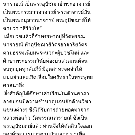
นารายณ์ เป็นพระอุปัชฌาย์ พระอาจารย์
เป็นพระกรรมวาจาจารย์ พระอาจารย์มั่น
เป็นพระอนุสาวนาจารย์ พระอุปัชฌาย์ให้
ฉายว่า “สิริวังโส”
เมื่อบวชแล้วก็จำพรรษาอยู่ที่วัดพรรณ
นารายณ์ ทำอุปัชฌาย์วัตรอาจาริยวัตร
ตามธรรมเนียมพระนวกะผู้บวชใหม่ และ
ศึกษาพระธรรมวินัยท่องบ่นสวดมนต์จน
จบทุกยุคทุกคัมภีร์ มีอุตสาหะจดจำได้
แม่นยำและเกิดเลื่อมใสศรัทธาในพระพุทธ
ศาสนายิ่ง
สิ่งสำคัญได้ศึกษาเล่าเรียนในด้านคาถา
อาคมจนมีความชำนาญ เจนจัดด้านวิชา
แขนงต่างๆ ซึ่งได้รับการถ่ายทอดมาจาก
หลวงพ่อแก้ว วัดพรรณนารายณ์ ซึ่งเป็น
พระอุปัชฌาย์แล้ว ท่านจึงได้ตัดสินใจออก
ธุดงค์รอนแรมมาตามป่าและภูเขาเพื่อ