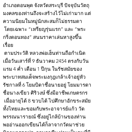
อำเภอดอนพุด จังหวัดสระบุรี ปัจจุบันวัตถุ
มงคลของท่านถึงจะสร้างไว้ไม่เก่ามาก แต่
ความนิยมในหมู่นักสะสมก็ไม่ธรรมดา
โดยเฉพาะ “เหรียญรุ่นแรก” และ “พระ
กริ่งดอนทอง” สนนราคาเล่นหาสูงขึ้น
เรื่อย
ตามประวัติ หลวงพ่อเฮ็นท่านถือกำเนิด
เมื่อวันเสาร์ที่ 9 ธันวาคม 2454 ตรงกับวัน
แรม 4 ค่ำ เดือน 1 ปีกุน ในรัชสมัยของ
พระบาทสมเด็จพระมงกุฎเกล้าเจ้าอยู่หัว
รัชกาลที่ 6 โยมบิดาชื่อนายอยู่ โยมมารดา
ชื่อนางเขียว ศิริวงษ์ ซึ่งมีอาชีพเกษตรกร
เมื่ออายุได้ 8 ขวบได้ ไปศึกษาอักขระสมัย
ทั้งไทยและขอมกับพระอาจารย์แก้ว วัด
พรรณนารายณ์ ซึ่งอยู่ไกล้บ้านของท่าน
พออ่านออกเขียนได้ก็ลาจากวัดมาช่วย