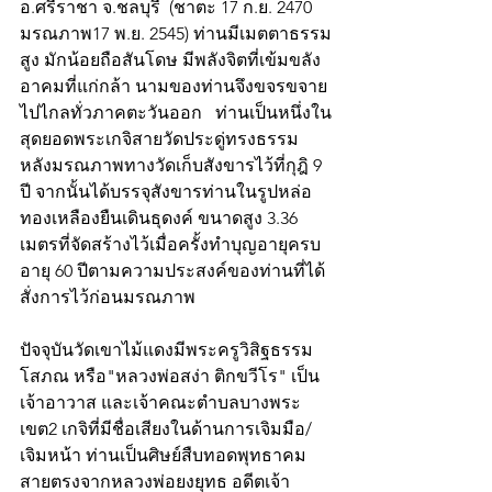
อ.ศรีราชา จ.ชลบุรี  (ชาตะ 17 ก.ย. 2470 
มรณภาพ17 พ.ย. 2545) ท่านมีเมตตาธรรม
สูง มักน้อยถือสันโดษ มีพลังจิตที่เข้มขลัง
อาคมที่แก่กล้า นามของท่านจึงขจรขจาย
ไปไกลทั่วภาคตะวันออก   ท่านเป็นหนึ่งใน
สุดยอดพระเกจิสายวัดประดู่ทรงธรรม  
หลังมรณภาพทางวัดเก็บสังขารไว้ที่กุฎิ 9 
ปี จากนั้นได้บรรจุสังขารท่านในรูปหล่อ
ทองเหลืองยืนเดินธุดงค์ ขนาดสูง 3.36  
เมตรที่จัดสร้างไว้เมื่อครั้งทำบุญอายุครบ
อายุ 60 ปีตามความประสงค์ของท่านที่ได้
สั่งการไว้ก่อนมรณภาพ 
ปัจจุบันวัดเขาไม้แดงมีพระครูวิสิฐธรรม
โสภณ หรือ"หลวงพ่อสง่า ติกขวีโร" เป็น
เจ้าอาวาส และเจ้าคณะตำบลบางพระ
เขต2 เกจิที่มีชื่อเสียงในด้านการเจิมมือ/
เจิมหน้า ท่านเป็นศิษย์สืบทอดพุทธาคม
สายตรงจากหลวงพ่อยงยุทธ อดีตเจ้า