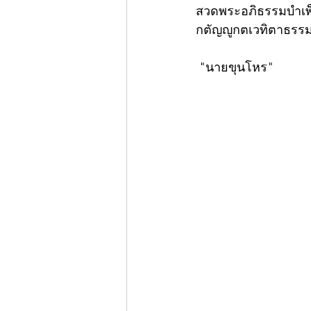
สวดพระอภิธรรมบำเพ็ญ
กตัญญูกตเวทิตาธรรม
 "นายขุนโหร"