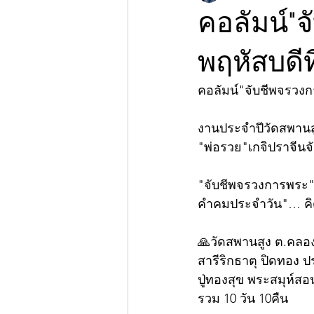
คอลัมน์"
พฤหัสบดีท
คอลัมน์"จับชีพจรวง
งานประจำปีวัดสพานสูง(
"พ่อรวย"เกจิปราจีนจ
"จับชีพจรวงการพระ"ก
คำคมประจำวัน"… คิดด
🙏วัดสพานสูง ต.คลอ
สารีริกธาตุ ปิดทอง ป
ปู่ทองสุข พระสมุห์ส
รวม 10 วัน 10คืน