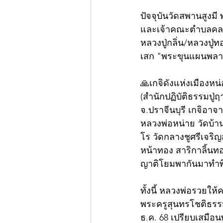
ปัจจุบันวัดสพานสูงมี
และเจ้าคณะตำบลคลองพ
หลวงปู่กลิ่น/หลวงปู่
เสก "พระขุนแผนพลายแ
🙏เกจิดังแห่งเมืองห
(สำนักปฏิบัติธรรมปู
จ.ปราจีนบุรี เกจิอาจ
หลวงพ่อหน่าย วัดบ้า
โร วัดกลางชูศรีเจริญ
หน้าทอง สาริกาลิ้นท
ญาติโยมพากันมาทำพิ
ทั้งนี้ หลวงพ่อรวยใ
พระครูสุนทรโชติธรรม 
ธ.ค. 68 เปรียบเสมือ