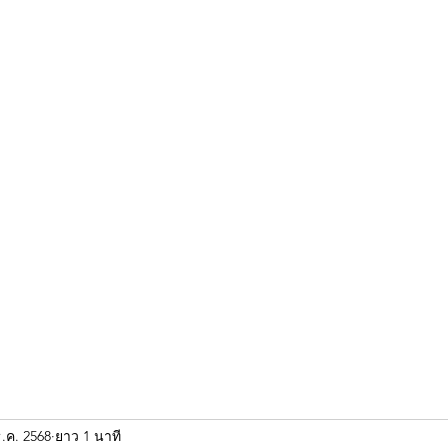
ขุนแผน khun paen
พระเก่าใหม่ยอดนิยม
ร้านพระเอกคัมภีร์
พระกริ
ธ.ค. 2568
ยาว 1 นาที