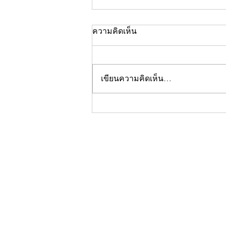
ความคิดเห็น
เขียนความคิดเห็น…
คอลัมน์"จับชีพจรวงการ
พระ"ประจำพฤหัสบดีที่ 30
กรกฎาคม 2569