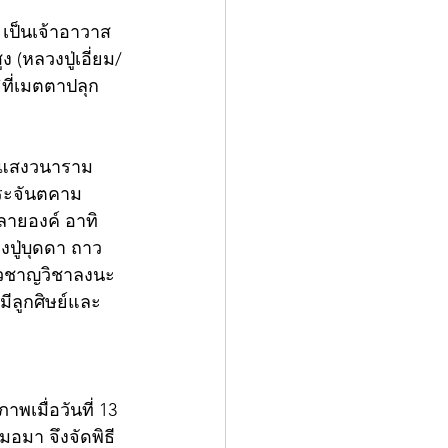
 เป็นเจ้าอาวาส 
(หลวงปู่เอี่ยม/
ิที่เมตตาปลุก
ญาแสงวนาราม 
ประจันตคาม 
ลายองค์ อาทิ 
งปู่บุดดา ถาว
ี่ยวชาญวิชาลงนะ
มีลูกศิษย์และ
เมื่อวันที่ 13 
อมา จึงจัดพิธี