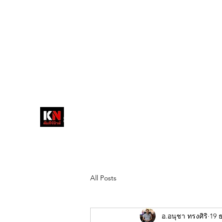
tukompee07@gmail.com
0614034151
หน้าหลัก
พระ
หนังสือพิมพ์คัมภีร์นิ
วส์
สื่อลึกวงการสงฆ์ เจาะตรงพระเครื่อง
ดัง
All Posts
อ.อนุชา ทรงศิริ
19 