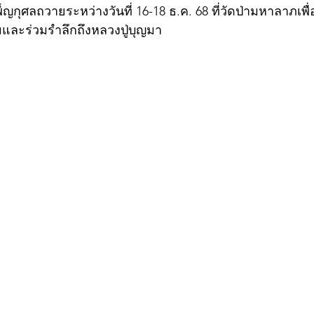
กุศลถวายระหว่างวันที่ 16-18 ธ.ค. 68 ที่วัดป่ามหาลาภเพ
และร่วมรำลึกถึงหลวงปู่บุญมา