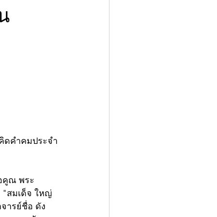
ัน
้อคิดคำคมประจำ
่อคูณ พระ
 "สมเด็จ ใหญ่ 
จารย์ชื่อ ดัง