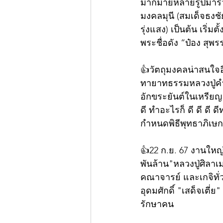
มากมายหลายรูปมาร่ว
มงคลมุนี (สมเด็จธงช
รุ่งแสง) เป็นต้น เริ
พระชื่อดัง “ป๋อง สุพ
👍วัตถุมงคลน่าสนใจอ
ทายาทธรรมหลวงปู่คำ
อักขระยันต์ในเหรียญ
ดี ทำอะไรก็ ดี ดี ดี ด
กำหนดพิธีพุทธาภิเษกใน
👍22 ก.ย. 67 งานใหญ่
พันล้าน"หลวงปู่ศิลาเ
คณาจารย์ และเกจิทั
อุดมศักดิ์ "เสด็จเตี
รักษาคน 