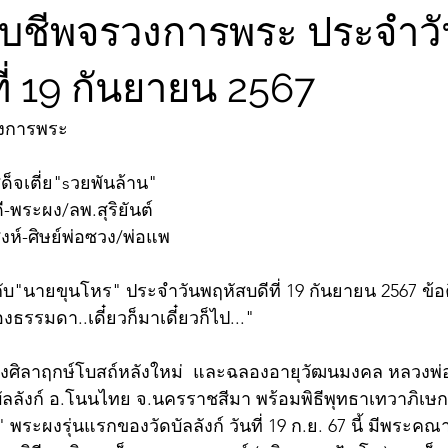
จับชีพจรวงการพระ ประจำว
ี่ 19 กันยายน 2567
วงการพระ
ด็จเตี่ย"sวยพันล้าน"
-พระผง/ลพ.สุริยันต์
สิงห์-ศิษย์พ่อซวง/พ่อแพ
ับ"นายขุนโหร" ประจำวันพฤหัสบดีที่ 19 กันยายน 2567 ข
ื่องธรรมดา..เดี๋ยวก็มาเดี๋ยวก็ไป..."
วางศิลาฤกษ์โบสถ์หลังใหม่  และฉลองอายุวัฒนมงคล หลวงพ
ดบัลลังก์ อ.โนนไทย จ.นครราชสีมา พร้อมพิธีพุทธาเทวาภิเษก
 พระผงรุ่นแรกของวัดบัลลังก์ วันที่ 19 ก.ย. 67 นี้ มีพระคณา