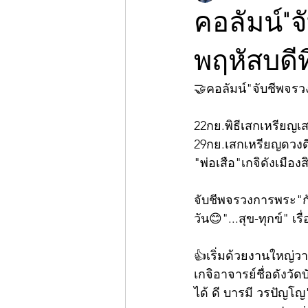
คอลัมน์"
พฤหัสบดีท
🤝คอลัมน์"จับชีพจร
22กย.พิธีเสกเหรียญเส
29กย.เสกเหรียญดวงดี
"พ่อเสือ"เกจิดังเมือง
จับชีพจรวงการพระ"ก
วัน😊"...สุข-ทุกข์" เร
👍เริ่มด้วยงานใหญ่
เกจิอาจารย์ชื่อดังวั
ได้ ดี บารมี วรปัญโญ"