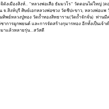
จิดังเมืองสิงห์.. "หลวงพ่อเสือ ธัมมวโร" วัดดอนไผ่ใหญ่ (ด
น จ.สิงห์บุรี ศิษย์เอกหลวงพ่อซวง วัดชีปะขาว, หลวงพ่อแพ ว
นทิพย์หลวงปู่ทอง วัดถ้ำทองสิทธาราม(วัดถ้ำจักจั่น)  ท่านม
าการผูกพยนต์ และการจัดสร้างกุมารทอง อีกทั้งเป็นเจ้า
าแล้วหลายรุ่น...สวัสดี