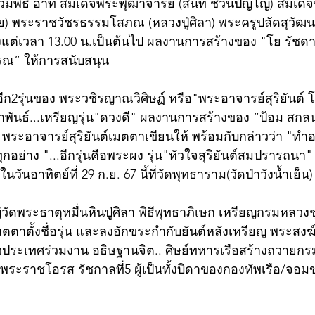
มพิธี อาทิ สมเด็จพระพุฒาจารย์ (สนิท ชวนปัญโญ) สมเด็
ัย) พระราชวัชรธรรมโสภณ (หลวงปู่ศิลา) พระครูปลัดสุวัฒน
่มตั้งแต่เวลา 13.00 น.เป็นต้นไป ผลงานการสร้างของ "โย รัชด
รรณ” ให้การสนับสนุน
ีก2รุ่นของ พระวชิรญาณวิศิษฏ์ หรือ"พระอาจารย์สุริยันต์
พันธ์...เหรียญรุ่น"ดวงดี" ผลงานการสร้างของ “ป้อม สก
 พระอาจารย์สุริยันต์เมตตาเขียนให้ พร้อมกับกล่าวว่า "ทำ
ีทุกอย่าง "...อีกรุ่นคือพระผง รุ่น"หัวใจสุริยันต์สมปรารถนา"  ซึ
วันอาทิตย์ที่ 29 ก.ย. 67 นี้ที่วัดพุทธาราม(วัดป่าวังน้ำเย
วัดพระธาตุหมื่นหินปู่ศิลา พิธีพุทธาภิเษก เหรียญกรมหลวงช
มตตาตั้งชื่อรุ่น และลงอักขระกำกับยันต์หลังเหรียญ พระสงฆ
่วประเทศร่วมงาน อธิษฐานจิต.. ศิษย์ทหารเรือสร้างถวาย
่ย" พระราชโอรส รัชกาลที่5 ผู้เป็นทั้งบิดาของกองทัพเรือ/จอ