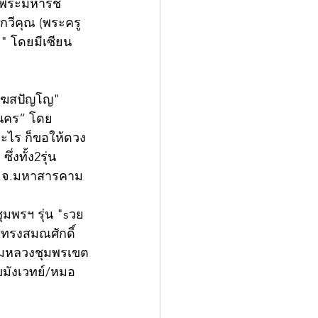
จพระมหารัช
กวีคุณ (พระครู
า" โดยมีเซียน
 โฆสปัญโญ" 
ลนคร” โดย
อะไร ก็ขอให้ดวง
่งทั้ง2รุ่น
็น) จ.มหาสารคาม
ุมพรฯ รุ่น "sวย
์ทรงสมณศักดิ์ 
กรมหลวงชุมพรเขต
มขมังเวทย์/หมอ