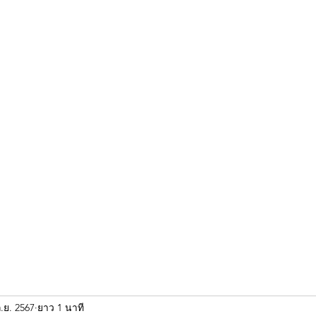
ขุนแผน khun paen
พระเก่าใหม่ยอดนิยม
ร้านพระเอกคัมภีร์
พระกริ
.ย. 2567
ยาว 1 นาที