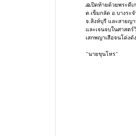
🙏ปิดท้ายด้วยพระดีเก
ต.เข็มกลัด อ.บางระจั
จ.สิงห์บุรี และสายญา
และเจนจบในศาสตร์วิช
เสกพญาเสือจนโด่งดังม
"นายขุนโหร"