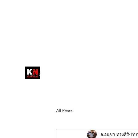
tukompee07@gmail.com
0614034151
หน้าหลัก
พระ
หนังสือพิมพ์คัมภีร์นิ
วส์
สื่อลึกวงการสงฆ์ เจาะตรงพระเครื่อง
ดัง
All Posts
อ.อนุชา ทรงศิริ
19 ก