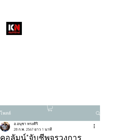
หนังสือพิมพ์คัมภีร์นิวส์
สื่อลึกวงการสงฆ์ เจาะตรงพระเครื่องดัง
tukompee07@gmail.com
0614034151
โพสต์
อ.อนุชา ทรงศิริ
28 ก.พ. 2567
ยาว 1 นาที
คอลัมน์"จับชีพจรวงการ