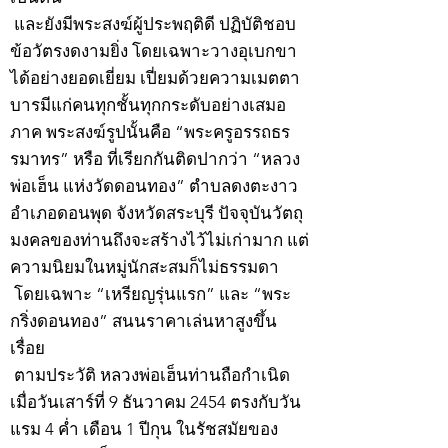
และยังมีพระสงฆ์ผู้ประพฤติดี ปฏิบัติชอบ
ข้อวัตรงดงามยิ่ง โดยเฉพาะวางอุเบกขา
ได้อย่างยอดเยี่ยม เปี่ยมด้วยความเมตตา
บารมีแก่คนทุกชั้นทุกกระดับอย่างเสมอ
ภาค พระสงฆ์รูปนั้นคือ “พระครูอรรถธร
รมาทร” หรือ ที่เรียกกันติดปากว่า “หลวง
พ่อเฮ็น แห่งวัดดอนทอง” ตำบลดงตะงาว
อำเภอดอนพุด จังหวัดสระบุรี ปัจจุบันวัตถุ
มงคลของท่านถึงจะสร้างไว้ไม่เก่ามาก แต่
ความนิยมในหมู่นักสะสมก็ไม่ธรรมดา
โดยเฉพาะ “เหรียญรุ่นแรก” และ “พระ
กริ่งดอนทอง” สนนราคาเล่นหาสูงขึ้น
เรื่อย
ตามประวัติ หลวงพ่อเฮ็นท่านถือกำเนิด
เมื่อวันเสาร์ที่ 9 ธันวาคม 2454 ตรงกับวัน
แรม 4 ค่ำ เดือน 1 ปีกุน ในรัชสมัยของ