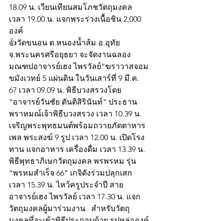
18.09 น. เวียนเทียนสมโภชวัตถุมงคล 
เวลา 19.00 น. แจกพระร่วงเนื้อชิน 2,000  
องค์  
👍วัดขนอน ต.หนองน้ำส้ม อ.อุทัย 
จ.พระนครศรีอยุธยา จะจัดงานฉลอง
มณฑปอาจารย์เฮง ไพรวัลย์”ฆราวาสจอม
ขมังเวทย์ 5 แผ่นดิน ในวันเสาร์ที่ 9 มี.ค. 
67 เวลา 09.09 น. พิธีบวงสรวงโดย 
"อาจารย์วันชัย ตันติสิรินันท์" ประธาน
พราหมณ์เจ้าพิธีบวงสรวง เวลา 10.39 น. 
เจริญพระพุทธมนต์พร้อมถวายภัตตาหาร
เพล พระสงฆ์ 9 รูป เวลา 12.00 น. เปิดโรง
ทาน แจกอาหาร เครื่องดื่ม เวลา 13.39 น. 
พิธีพุทธาภิเษกวัตถุมงคล พรพรหม รุ่น 
“พรหมสำเร็จ 66” เกจิดังร่วมปลุกเสก 
เวลา 15.39 น. ไหว้ครูประจำปี สาย
อาจารย์เฮง ไพรวัลย์ เวลา 17.30 น. แจก
วัตถุมงคลผู้มาร่วมงาน   สำหรับวัตถุ
มงคลที่จะเข้าพิธีประกอบด้วย รูปหล่อองค์