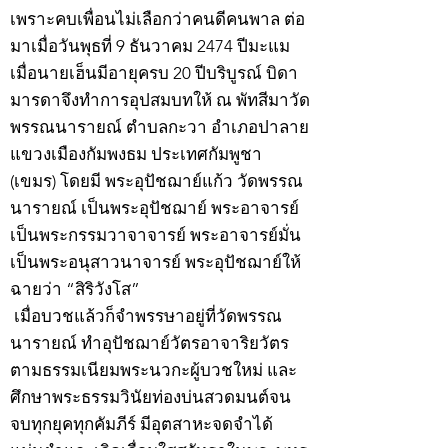
เพราะคบเพื่อนไม่เลือกว่าคนดีคนพาล ต่อ
มาเมื่อวันพุธที่ 9 ธันวาคม 2474 ปีมะแม
เมื่อนายเฮ็นมีอายุครบ 20 ปีบริบูรณ์ บิดา
มารดาจึงทำการอุปสมบทให้ ณ พัทสีมาวัด
พรรณนารายณ์ ตำบลกะวา อำเภอปาลาย
แขวงเมืองกัมพงธม ประเทศกัมพูชา
(เขมร) โดยมี พระอุปัชฌาย์แก้ว วัดพรรณ
นารายณ์ เป็นพระอุปัชฌาย์ พระอาจารย์
เป็นพระกรรมวาจาจารย์ พระอาจารย์มั่น
เป็นพระอนุสาวนาจารย์ พระอุปัชฌาย์ให้
ฉายว่า “สิริวังโส”
เมื่อบวชแล้วก็จำพรรษาอยู่ที่วัดพรรณ
นารายณ์ ทำอุปัชฌาย์วัตรอาจาริยวัตร
ตามธรรมเนียมพระนวกะผู้บวชใหม่ และ
ศึกษาพระธรรมวินัยท่องบ่นสวดมนต์จน
จบทุกยุคทุกคัมภีร์ มีอุตสาหะจดจำได้