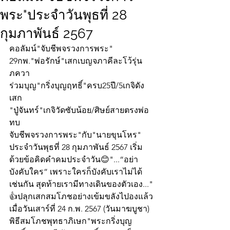
พระ"ประจำวันพุธที่ 28
กุมภาพันธ์ 2567
คอลัมน์"จับชีพจรวงการพระ"
29กพ."พ่อรักษ์"เสกเบญจภาคีละโว้รุ่น
ภควา
ร่วมบุญ"กริ่งบุญฤทธิ์"ครบ25ปี/5เกจิดัง
เสก
"ปู่จันทร์"เกจิวัดซับน้อย/ศิษย์สายตรงพ่อ
ทบ
จับชีพจรวงการพระ"กับ"นายขุนโหร" 
ประจำวันพุธที่ 28 กุมภาพันธ์ 2567 เริ่ม
ด้วยข้อคิดคำคมประจำวัน😊"...“อย่า
บังคับใคร” เพราะใครก็บังคับเราไม่ได้
เช่นกัน สุดท้ายเรามีทางเดินของตัวเอง..."
👍ปลุกเสกสมโภชอย่างเข้มขลังไปองแล้ว
เมื่อวันเสาร์ที่ 24 ก.พ. 2567 (วันมาฆบูชา) 
พิธีสมโภชพุทธาภิเษก"พระกริ่งบุญ