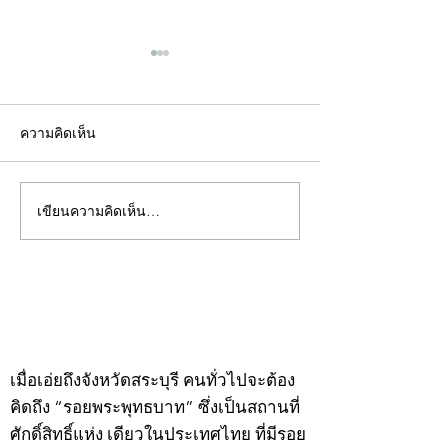
ความคิดเห็น
เขียนความคิดเห็น…
คอลัมน์"จับชีพจรวงการ
คอลัมน์"จับชีพจ
พระ"ประจำพุธที่ 29
พระ"ประจำอังคาร
กรกฎาคม 2569
กรกฎาคม 2569
©2020 by kampeenews. Proudly created with Wix.com
เมื่อเอ่ยถึงจังหวัดสระบุรี คนทั่วไปจะต้อง
คิดถึง “รอยพระพุทธบาท” ซึ่งเป็นสถานที่
ศักดิ์สิทธิ์แห่ง เดียวในประเทศไทย ที่มีรอย