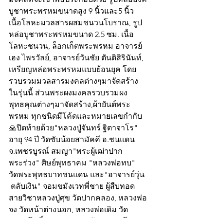
บูชาพระพรหมขนาดสูง 9 นิ้วและ5 นิ้ว 
เนื้อโลหะมวลสารผสมชนวนโบราณ, รูป
หล่อบูชาพระพรหมขนาด 2.5 ซม. เนื้อ
โลหะชนวน, ล็อกเก็ตพระพรหม อาจารย์
เฮง ไพรวัลย์, อาจารย์วันชัย ตันติสิรินันท์, 
เหรียญหล่อพระพรหมแบบย้อนยุค โดย
รวบรวมมวลสารมงคลต่างๆมาจัดสร้าง
ในรุ่นนี้ ส่วนพระผงมงคลรวบรวมผง
พุทธคุณต่างๆมาจัดสร้าง,ผ้ายันต์พระ
พรหม ทุกชนิดมีโค้ดและหมายเลขกำกับ
🙏ปิดท้ายด้วย"หลวงปู่จันทร์ ฐิตาจาโร" 
อายุ 94 ปี วัดซับน้อยสามัคคี อ.ชนแดน 
จ.เพชรบูรณ์ สมญา"พระผู้เฒ่าปาก
พระร่วง" ศิษย์พุทธาคม "หลวงพ่อทบ"  
วัดพระพุทธบาทชนแดน และ"อาจารย์วุ่น 
 ตลับเงิน" จอมขมังเวทพี่ชาย ผู้สืบทอด
สายวิชาหลวงปู่ศุข วัดปากคลอง, หลวงพ่อ
จง วัดหน้าต่างนอก, หลวงพ่อเดิม วัด