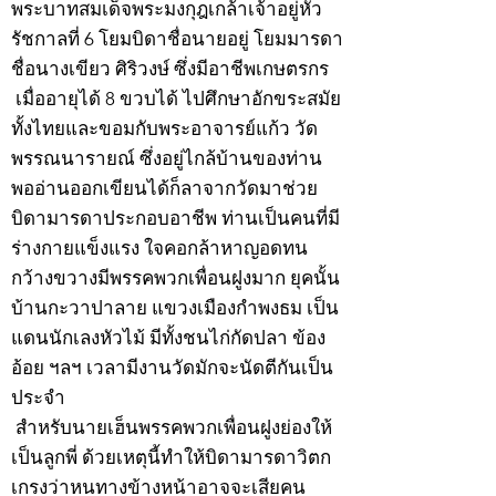
พระบาทสมเด็จพระมงกุฎเกล้าเจ้าอยู่หัว
รัชกาลที่ 6 โยมบิดาชื่อนายอยู่ โยมมารดา
ชื่อนางเขียว ศิริวงษ์ ซึ่งมีอาชีพเกษตรกร
เมื่ออายุได้ 8 ขวบได้ ไปศึกษาอักขระสมัย
ทั้งไทยและขอมกับพระอาจารย์แก้ว วัด
พรรณนารายณ์ ซึ่งอยู่ไกล้บ้านของท่าน
พออ่านออกเขียนได้ก็ลาจากวัดมาช่วย
บิดามารดาประกอบอาชีพ ท่านเป็นคนที่มี
ร่างกายแข็งแรง ใจคอกล้าหาญอดทน
กว้างขวางมีพรรคพวกเพื่อนฝูงมาก ยุคนั้น
บ้านกะวาปาลาย แขวงเมืองกำพงธม เป็น
แดนนักเลงหัวไม้ มีทั้งชนไก่กัดปลา ข้อง
อ้อย ฯลฯ เวลามีงานวัดมักจะนัดตีกันเป็น
ประจำ
สำหรับนายเฮ็นพรรคพวกเพื่อนฝูงย่องให้
เป็นลูกพี่ ด้วยเหตุนี้ทำให้บิดามารดาวิตก
เกรงว่าหนทางข้างหน้าอาจจะเสียคน