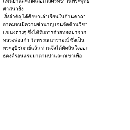
แม่นยำและเกิดเลื่อมใสศรัทธาในพระพุทธ
ศาสนายิ่ง
สิ่งสำคัญได้ศึกษาเล่าเรียนในด้านคาถา
อาคมจนมีความชำนาญ เจนจัดด้านวิชา
แขนงต่างๆ ซึ่งได้รับการถ่ายทอดมาจาก
หลวงพ่อแก้ว วัดพรรณนารายณ์ ซึ่งเป็น
พระอุปัชฌาย์แล้ว ท่านจึงได้ตัดสินใจออก
ธุดงค์รอนแรมมาตามป่าและภูเขาเพื่อ
แสวงหาที่สงบวิเวกบำเพ็ญสมณธรรม และ
ปฏิบัติสมถวิปัสสนากัมมัฏฐาน
ต่อมาได้อยู่จำพรรษาที่ “วัดดอนทอง”
เมื่อปี 2479 ระหว่างจำพรรษาอยู่ที่นั่นได้
เป็นที่ศรัทธาของชาวบ้านดอนทองมาก
ด้วยมีศีลาจารวัตรงดงาม ครั้นเมื่อ หลวง
พ่อแพ เจ้าอาวาสวัดดอนทอง มรณภาพลง
ชาวบ้านได้นิมนต์หลวงพ่อเฮ็น ดำรง
ตำแหน่งเจ้าอาวาสสืบต่อมา ปี 2535 ได้