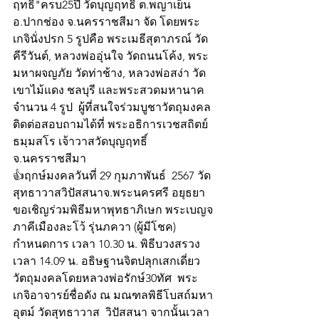
ฤทธิ์"ครบ25ปี วัดบุญฤทธิ์ ต.พญาเย็น 
อ.ปากช่อง จ.นครราชสีมา จัด โดยพระ
เกจินั่งปรก 5 รูปคือ พระเมธีสุตาภรณ์ วัด
คีรีวันต์, หลวงพ่ออุ่นใจ วัดถนนโค้ง, พระ
มหาผจญภัย วัดท่าช้าง, หลวงพ่อสง่า วัด
เขาไม้แดง ชลบุรี และพระสวดมหานาค 
จำนวน 4 รูป  ผู้ที่สนใจร่วมบูชาวัตถุมงคล 
ติดต่อสอบถามได้ที่ พระอธิการเวชสถิตย์ 
ธมฺมสโร เจ้าวาสวัดบุญฤทธิ์ 
จ.นครราชสีมา
👍ฤกษ์มงคลวันที่ 29 กุมภาพันธ์  2567 วัด
สุทธาวาสวิปัสสนาจ.พระนครศรี อยุธยา 
ขอเชิญร่วมพิธีมหาพุทธาภิเษก พระเบญจ
ภาคีเมืองละโว้ รุ่นภควา (ผู้มีโชค) 
กำหนดการ เวลา 10.30 น. พิธีบวงสรวง 
เวลา 14.09 น. อธิษฐานจิตปลุกเสกเดี่ยว 
วัตถุมงคลโดยหลวงพ่อรักษ์30ทัศ  พระ
เกจิอาจารย์ชื่อดัง ณ มณฑลพิธีโบสถ์มหา
อุตม์ วัดสุทธาวาส  วิปัสสนา จากนั้นเวลา 