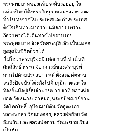
พระพุทธบาทของแท้ประทับรอยอยู่ ใน
แต่ละปีจะมีทั้งพระภิกษุสามเณรและบุคคล
ทั่วไป ทั้งจากในประเทศและต่างประเทศ
ตั้งใจเดินทางมากราบนมัสการ เพราะ
ถือว่าหากได้เดินทางไปกราบรอย
พระพุทธบาท จังหวัดสระบุรีแล้ว เป็นมงคล
สูงสุดในชีวิตก็ว่าได้
ไม่ใช่ว่าสระบุรีจะมีแต่สถานที่เท่านั้นที่
ศักดิ์สิทธิ์ พระเกจิอาจารย์ของสระบุรีที่
มากไปด้วยประสบการณ์ ตั้งแต่อดีตจวบ
จนถึงปัจจุบันโด่งดังไปทั่วภูมิภาคและใน
ท้องถิ่นมีอยู่เป็นจำนวนมาก อาทิ หลวงพ่อ
ยอด วัดหนองปลาหมอ, พระอุปัชฌาย์กาน
วัดโคกโพธิ์, อุปัชฌาย์ตัน วัดอู่ตะเภา,
หลวงพ่อลา วัดแก่งคอย, หลวงพ่อย้อย วัด
อัมพวัน และหลวงพ่อตาบ วัดมะขามเรียง
เป็นต้น