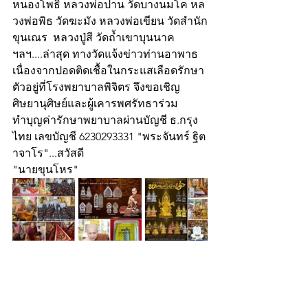
หนองโพธิ์ หลวงพ่อปาน วัดบางนมโค หล
วงพ่อพิธ วัดฆะมัง หลวงพ่อเขียน วัดสำนัก
ขุนเณร  หลวงปู่สี วัดถ้ำเขาบุนนาค 
ฯลฯ....ล่าสุด ทางวัดแจ้งข่าวท่านอาพาธ
เนื่องจากปอดติดเชื้อในกระแสเลือดรักษา
ตัวอยู่ที่โรงพยาบาลพิจิตร จึงขอเชิญ
ศิษยานุศิษย์และผู้เคารพศรัทธาร่วม
ทำบุญค่ารักษาพยาบาลผ่านบัญชี ธ.​กรุง
ไทย​ เลขบัญชี 6230293331 "พระจันทร์​ ฐิต
าจาโร"...สวัสดี
"นายขุนโหร"