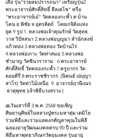
เสือ รุ่น"รวยสมปรารถนา" เหรียญรุ่น2 
พระอาจารย์ศักดิ์สิทธิ์ สีลเตโซ" หรือ 
"พระอาจารย์เอ๋" วัดคลองกะพั้ว ต บ้าน
โคน อ พิชัย จ อุตรดิตถ์   โดยเกจิดังแห่ง
ยุค 9 รูป 1. หลวงพ่อเจ้าคุณรักษ์ วัดสุทธ
วาส วิปัสสนา 2.หลวงพ่อบุญมา สำนักสงฆ์
แก้วทอง 3.หลวงพ่อทอง วัดบ้านไร่ 
4.หลวงพ่อเกาะ วัดท่าสมอ 5.หลวงพ่อ
ชำนาญ วัดชินวราราม   6.พระอาจารย์
ศักดิ์สิทธิ์ วัดคลองกะพั้ว 7.ครูบากร วัด
ดอยคีรี 8.พระราชชิรากร  (นิพนธ์ ปญฺญา
สาโร) วัดท่าไม้เหนือ  9. อาจารย์ฤาษีเณร 
 ธาตุพุทธ (เจ้าพิธีบวงสรวง ) 
🙏วันเสาร์ที่ 3 พ.ค. 2568 ขอเชิญ
ศิษยานุศิษย์ในหลวงปู่พระมหาตุ่ม เตมิโย 
ร่วมพิธีและร่วมแสดงกตัญูตาคุณในพิธี
ฉลองอายุวัฒนมงคลครบ 90 ปี และร่วม
พิธีมหาพุทธาภิเษกวัตถุมงคล รุ่นอายุ