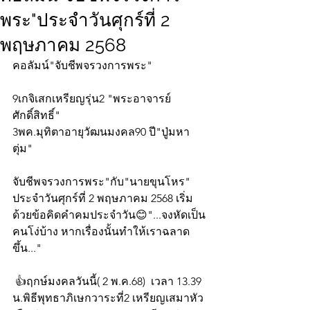
พระ"ประจำวันศุกร์ที่ 2
พฤษภาคม 2568
คอลัมน์"จับชีพจรวงการพระ"
9เกจิเสกเหรียญรุ่น2 "พระอาจารย์
ศักดิ์สิทธิ์"
3พค.มุทิตาอายุวัฒนมงคล90 ปี"ปู่มหา
ตุ่ม"
จับชีพจรวงการพระ"กับ"นายขุนโหร" 
ประจำวันศุกร์ที่ 2 พฤษภาคม 2568 เริ่ม
ด้วยข้อคิดคำคมประจำวัน😊"...จงหัดเป็น
คนโง่บ้าง หากเรื่องนั้นทำให้เราฉลาด
ขึ้น..."
 👍ฤกษ์มงคลวันนี้( 2 พ.ค.68)  เวลา 13.39 
น.พิธีพุทธาภิเษกวาระที่2 เหรียญเสมาหัว