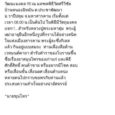
วัฒนะมงคล 90 ณ มลฑลพิธีวัดศรีวิชัย 
บ้านหนองอิหมัน ต.ประชาพัฒนา 
อ.วาปีปทุม จ.มหาสารคาม เริ่มตั้งแต่
เวลา 08.00 น.เป็นต้นไป ในพิธีมีวัตถุมงคล
แจก!!...สำหรับหลวงปู่พระมหาตุ่ม  พระผู้
เฒ่าอายุยืนอีกหนึ่งรูปที่กราบได้อย่างสนิท
ใจแห่งเมืองสารคาม พระผู้ละซึ่งกิเลส
แล้ว กินอยู่แบบสมถะ  ท่านเลื่องลือด้าน
เวทมนต์คาถา ตำรับตำราของโบราณขึ้น
ชื่อเรื่องยาสมุนไพรของเก่าแก่ และพิธี
ศักดิ์สิทธิ์ คนค้าขาย หรืออยากมีโชค สอบ
หรือเลื่อนขั้น เลื่อนยศ เลื่อนตำแหน่ง 
หลายคนไปกราบขอพรกับท่านแล้ว
ประสบความสำเร็จอย่างน่าอัศจรรย์ 
"นายขุนโหร"