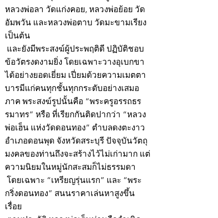
หลวงพ่อลา วัดแก่งคอย, หลวงพ่อย้อย วัด
อัมพวัน และหลวงพ่อตาบ วัดมะขามเรียง
เป็นต้น
และยังมีพระสงฆ์ผู้ประพฤติดี ปฏิบัติชอบ
ข้อวัตรงดงามยิ่ง โดยเฉพาะวางอุเบกขา
ได้อย่างยอดเยี่ยม เปี่ยมด้วยความเมตตา
บารมีแก่คนทุกชั้นทุกกระดับอย่างเสมอ
ภาค พระสงฆ์รูปนั้นคือ “พระครูอรรถธร
รมาทร” หรือ ที่เรียกกันติดปากว่า “หลวง
พ่อเฮ็น แห่งวัดดอนทอง” ตำบลดงตะงาว
อำเภอดอนพุด จังหวัดสระบุรี ปัจจุบันวัตถุ
มงคลของท่านถึงจะสร้างไว้ไม่เก่ามาก แต่
ความนิยมในหมู่นักสะสมก็ไม่ธรรมดา
โดยเฉพาะ “เหรียญรุ่นแรก” และ “พระ
กริ่งดอนทอง” สนนราคาเล่นหาสูงขึ้น
เรื่อย