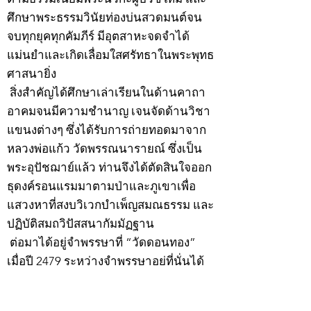
ศึกษาพระธรรมวินัยท่องบ่นสวดมนต์จน
จบทุกยุคทุกคัมภีร์ มีอุตสาหะจดจำได้
แม่นยำและเกิดเลื่อมใสศรัทธาในพระพุทธ
ศาสนายิ่ง
สิ่งสำคัญได้ศึกษาเล่าเรียนในด้านคาถา
อาคมจนมีความชำนาญ เจนจัดด้านวิชา
แขนงต่างๆ ซึ่งได้รับการถ่ายทอดมาจาก
หลวงพ่อแก้ว วัดพรรณนารายณ์ ซึ่งเป็น
พระอุปัชฌาย์แล้ว ท่านจึงได้ตัดสินใจออก
ธุดงค์รอนแรมมาตามป่าและภูเขาเพื่อ
แสวงหาที่สงบวิเวกบำเพ็ญสมณธรรม และ
ปฏิบัติสมถวิปัสสนากัมมัฏฐาน
ต่อมาได้อยู่จำพรรษาที่ “วัดดอนทอง”
เมื่อปี 2479 ระหว่างจำพรรษาอยู่ที่นั่นได้
เป็นที่ศรัทธาของชาวบ้านดอนทองมาก
ด้วยมีศีลาจารวัตรงดงาม ครั้นเมื่อ หลวง