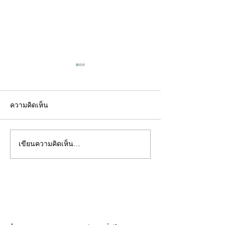
ความคิดเห็น
เขียนความคิดเห็น…
คอลัมน์"จับชีพจรวงการ
คอลัมน์"จับชีพจ
พระ"ประจำพุธที่ 29
พระ"ประจำอังคาร
กรกฎาคม 2569
กรกฎาคม 2569
©2020 by kampeenews. Proudly created with Wix.com