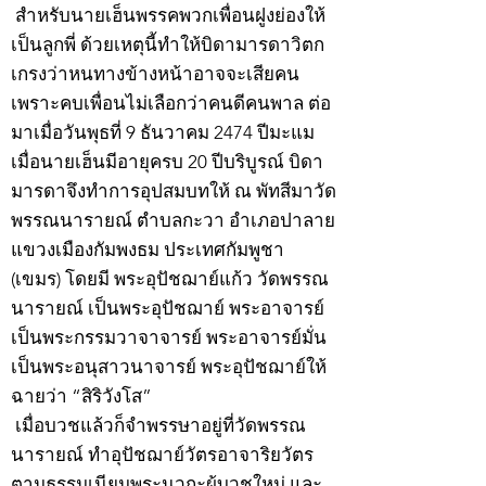
สำหรับนายเฮ็นพรรคพวกเพื่อนฝูงย่องให้
เป็นลูกพี่ ด้วยเหตุนี้ทำให้บิดามารดาวิตก
เกรงว่าหนทางข้างหน้าอาจจะเสียคน
เพราะคบเพื่อนไม่เลือกว่าคนดีคนพาล ต่อ
มาเมื่อวันพุธที่ 9 ธันวาคม 2474 ปีมะแม
เมื่อนายเฮ็นมีอายุครบ 20 ปีบริบูรณ์ บิดา
มารดาจึงทำการอุปสมบทให้ ณ พัทสีมาวัด
พรรณนารายณ์ ตำบลกะวา อำเภอปาลาย
แขวงเมืองกัมพงธม ประเทศกัมพูชา
(เขมร) โดยมี พระอุปัชฌาย์แก้ว วัดพรรณ
นารายณ์ เป็นพระอุปัชฌาย์ พระอาจารย์
เป็นพระกรรมวาจาจารย์ พระอาจารย์มั่น
เป็นพระอนุสาวนาจารย์ พระอุปัชฌาย์ให้
ฉายว่า “สิริวังโส”
เมื่อบวชแล้วก็จำพรรษาอยู่ที่วัดพรรณ
นารายณ์ ทำอุปัชฌาย์วัตรอาจาริยวัตร
ตามธรรมเนียมพระนวกะผู้บวชใหม่ และ