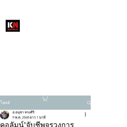
หนังสือพิมพ์คัมภีร์นิวส์
สื่อลึกวงการสงฆ์ เจาะตรงพระเครื่องดัง
tukompee07@gmail.com
0614034151
โพสต์
อ.อนุชา ทรงศิริ
9 พ.ค. 2568
ยาว 1 นาที
คอลัมน์"จับชีพจรวงการ