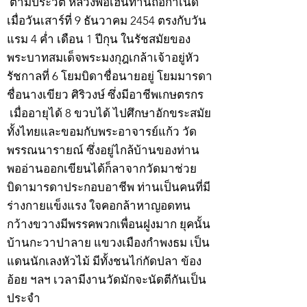
ตามประวัติ หลวงพ่อเฮ็นท่านถือกำเนิด
เมื่อวันเสาร์ที่ 9 ธันวาคม 2454 ตรงกับวัน
แรม 4 ค่ำ เดือน 1 ปีกุน ในรัชสมัยของ
พระบาทสมเด็จพระมงกุฎเกล้าเจ้าอยู่หัว
รัชกาลที่ 6 โยมบิดาชื่อนายอยู่ โยมมารดา
ชื่อนางเขียว ศิริวงษ์ ซึ่งมีอาชีพเกษตรกร
เมื่ออายุได้ 8 ขวบได้ ไปศึกษาอักขระสมัย
ทั้งไทยและขอมกับพระอาจารย์แก้ว วัด
พรรณนารายณ์ ซึ่งอยู่ไกล้บ้านของท่าน
พออ่านออกเขียนได้ก็ลาจากวัดมาช่วย
บิดามารดาประกอบอาชีพ ท่านเป็นคนที่มี
ร่างกายแข็งแรง ใจคอกล้าหาญอดทน
กว้างขวางมีพรรคพวกเพื่อนฝูงมาก ยุคนั้น
บ้านกะวาปาลาย แขวงเมืองกำพงธม เป็น
แดนนักเลงหัวไม้ มีทั้งชนไก่กัดปลา ข้อง
อ้อย ฯลฯ เวลามีงานวัดมักจะนัดตีกันเป็น
ประจำ