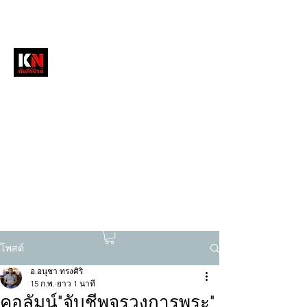
หนังสือพิมพ์คัมภีร์นิวส์
สื่อลึกวงการสงฆ์ เจาะตรงพระเครื่องดัง
tukompee07@gmail.com
0614034151
โพสต์
อ.อนุชา ทรงศิริ
15 ก.พ.
ยาว 1 นาที
คอลัมน์"จับชีพจรวงการพระ"