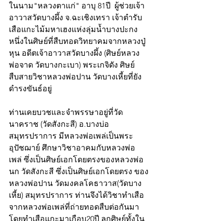
ในนาม"หลวงตาแก่" อาบุ 81ปี  ผู้ช่วยเจ้า
อาวาสวัดบางผึ้ง จ.ฉะเชิงเทรา เจ้าตำรับ
เสือแกะไม้มหาเฮงแห่งลุ่มน้ำบางปะกง 
หนึ่งในศิษย์ที่สืบทอดวิทยาคมจากหลวงปู่
หุน อดีตเจ้าอาวาสวัดบางผึ้ง (ศิษย์หลวง
พ่อจาด วัดบางกะเบา) พระเกจิดัง ศิษย์
สืบสายวิชาหลวงพ่อปาน วัดบางเหี้ยที่ยัง
ดำรงขันธ์อยู่
ท่านเคยบวชและจำพรรษาอยู่ที่วัด
นาคราช (วัดสังกะสี) อ.บางบ่อ 
สมุทรปราการ มีหลวงพ่อเพล่เป็นพระ
อุปัชฌาย์ ศึกษาวิชาอาคมกับหลวงพ่อ
เพล่ ซึ่งเป็นศิษย์เอกโดยตรงของหลวงพ่อ
นก วัดสังกะสี ซึ่งเป็นศิษย์เอกโดยตรง ของ
หลวงพ่อปาน วัดมงคลโคธาวาส(วัดบาง
เหี้ย) สมุทรปราการ ท่านจึงได้วิชาทำเสือ
จากหลวงพ่อเพล่ที่ถ่ายทอดสืบต่อกันมา 
โดยทำเสือแกะมาเกือบ20ปี ลูกศิษย์ทั้งใน