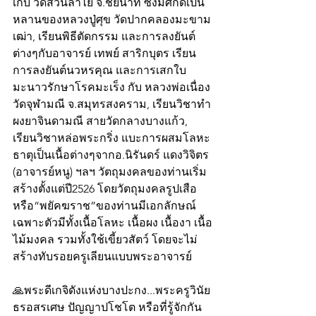
เก็บ วัดสวนลำไย จ.ชัยนาท ซึ่งมีศักดิ์เป็น
หลานของหลวงปู่ศุข วัดปากคลองมะขาม
เฒ่า, เรียนพิธีตัดกรรม และการลงยันต์
ต่างๆกับอาจารย์ เทพย์ สาริกบุตร เรียน
การลงยันต์นวหรคุณ และการเสกใบ
มะนาวรักษาโรคมะเร็ง กับ หลวงพ่อเนื่อง 
วัดจุฬามณี จ.สมุทรสงคราม, เรียนวิชาทำ
ผงยาจินดามณี สายวัดกลางบางแก้ว, 
เรียนวิชาหล่อพระกริ่ง แบะการผสมโลหะ
ธาตุเป็นเนื้อต่างๆจากอ.นิรันดร์ แดงวิจิตร 
(อาจารย์หนู) ฯลฯ วัตถุมงคลของท่านเริ่ม
สร้างตั้งแต่ปี2526 โดยวัตถุมงคลรูปเสือ 
หรือ“พยัคฆราช”ของท่านมีเอกลักษณ์
เฉพาะตัวมีทั้งเนื้อโลหะ เนื้อผง เนื้องา เนื้อ
ไม้มงคล รวมทั้งใช้เขี้ยวสัตว์ โดยจะไม่
สร้างทับรอยครูเลียนแบบพระอาจารย์
🙏พระดีเกจิดังแห่งบางปะกง...พระครูวินัย
ธรอสรเศษ ปัญญาปโชโต หรือที่รู้จักกัน