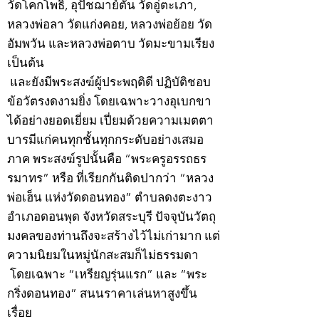
วัดโคกโพธิ์, อุปัชฌาย์ตัน วัดอู่ตะเภา,
หลวงพ่อลา วัดแก่งคอย, หลวงพ่อย้อย วัด
อัมพวัน และหลวงพ่อตาบ วัดมะขามเรียง
เป็นต้น
และยังมีพระสงฆ์ผู้ประพฤติดี ปฏิบัติชอบ
ข้อวัตรงดงามยิ่ง โดยเฉพาะวางอุเบกขา
ได้อย่างยอดเยี่ยม เปี่ยมด้วยความเมตตา
บารมีแก่คนทุกชั้นทุกกระดับอย่างเสมอ
ภาค พระสงฆ์รูปนั้นคือ “พระครูอรรถธร
รมาทร” หรือ ที่เรียกกันติดปากว่า “หลวง
พ่อเฮ็น แห่งวัดดอนทอง” ตำบลดงตะงาว
อำเภอดอนพุด จังหวัดสระบุรี ปัจจุบันวัตถุ
มงคลของท่านถึงจะสร้างไว้ไม่เก่ามาก แต่
ความนิยมในหมู่นักสะสมก็ไม่ธรรมดา
โดยเฉพาะ “เหรียญรุ่นแรก” และ “พระ
กริ่งดอนทอง” สนนราคาเล่นหาสูงขึ้น
เรื่อย