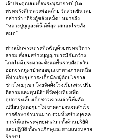
เจ้าประคุณสมเด็จพระพุฒาจารย์ (โต 
พรหมรังสี) หลวงพ่อคล้าย วัดสวนขัน เคย
กล่าวว่า “ดีจังฮู้ขลังเหม็ด” หมายถึง 
“หลวงปู่บุญองค์นี้ ดีที่สุด เสกอะไรขลัง
หมด”
ท่านเป็นพระเถระที่เจริญด้วยพรหมวิหาร
ธรรม สั่งสมสร้างบุญญาบารมีอันกว้าง
ไกลไม่มีประมาณ ตั้งแต่พื้นราบฝั่งตะวัน
ออกจรดภูผาป่าดอยขุนเขาทางภาคเหนือ
ที่ท่านรับอุปการะเด็กน้อยผู้ด้อยโอกาส
ชาวไทยภูเขา โดยจัดตั้งโรงเรียนพระปริย
ติธรรมและทุนนิธิฯที่วัดทุ่งเหียงเพื่อ
อุปการะเลี้ยงเด็กชาวเขาเหล่านี้ที่ผลัด
เปลี่ยนรุ่นต่อๆมาไม่ขาดสายจนจนสำเร็จ
การศึกษาจำนวนมาก รวมทั้งสร้างบุคคล
ากรให้แก่พระพุทธศาสนา ทั้งด้านปริยัติ
และปฏิบัติ ทั้งพระภิกษุและสามเณรหลาย
ร้อยรูป