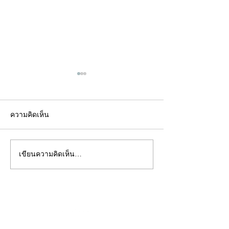
ความคิดเห็น
เขียนความคิดเห็น…
คอลัมน์"จับชีพจรวงการ
คอลัมน์"จับชีพจ
พระ"ประจำพุธที่ 29
พระ"ประจำอังคาร
กรกฎาคม 2569
กรกฎาคม 2569
©2020 by kampeenews. Proudly created with Wix.com