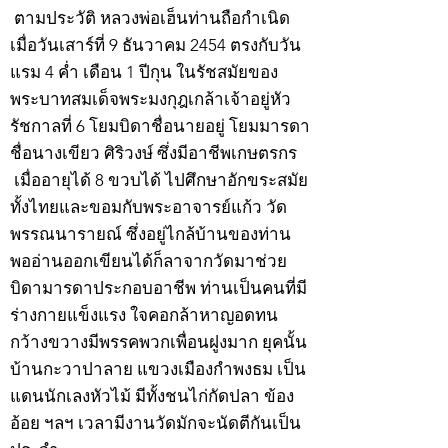
ตามประวัติ หลวงพ่อเฮ็นท่านถือกำเนิด
เมื่อวันเสาร์ที่ 9 ธันวาคม 2454 ตรงกับวัน
แรม 4 ค่ำ เดือน 1 ปีกุน ในรัชสมัยของ
พระบาทสมเด็จพระมงกุฎเกล้าเจ้าอยู่หัว
รัชกาลที่ 6 โยมบิดาชื่อนายอยู่ โยมมารดา
ชื่อนางเขียว ศิริวงษ์ ซึ่งมีอาชีพเกษตรกร
เมื่ออายุได้ 8 ขวบได้ ไปศึกษาอักขระสมัย
ทั้งไทยและขอมกับพระอาจารย์แก้ว วัด
พรรณนารายณ์ ซึ่งอยู่ไกล้บ้านของท่าน
พออ่านออกเขียนได้ก็ลาจากวัดมาช่วย
บิดามารดาประกอบอาชีพ ท่านเป็นคนที่มี
ร่างกายแข็งแรง ใจคอกล้าหาญอดทน
กว้างขวางมีพรรคพวกเพื่อนฝูงมาก ยุคนั้น
บ้านกะวาปาลาย แขวงเมืองกำพงธม เป็น
แดนนักเลงหัวไม้ มีทั้งชนไก่กัดปลา ข้อง
อ้อย ฯลฯ เวลามีงานวัดมักจะนัดตีกันเป็น