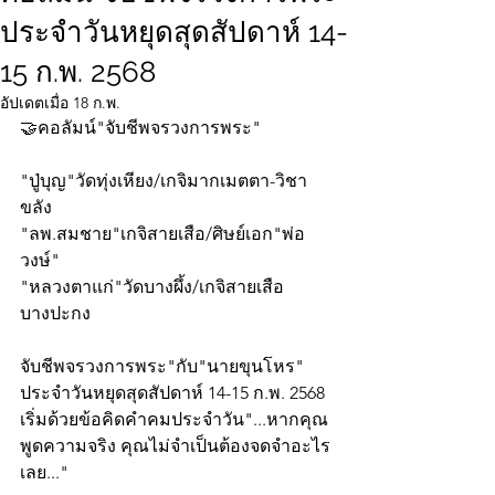
ประจำวันหยุดสุดสัปดาห์ 14-
15 ก.พ. 2568
อัปเดตเมื่อ
18 ก.พ.
🤝คอลัมน์"จับชีพจรวงการพระ"
"ปู่บุญ"วัดทุ่งเหียง/เกจิมากเมตตา-วิชา
ขลัง
"ลพ.สมชาย"เกจิสายเสือ/ศิษย์เอก"พ่อ
วงษ์"
"หลวงตาแก่"วัดบางผึ้ง/เกจิสายเสือ
บางปะกง
จับชีพจรวงการพระ"กับ"นายขุนโหร" 
ประจำวันหยุดสุดสัปดาห์ 14-15 ก.พ. 2568 
เริ่มด้วยข้อคิดคำคมประจำวัน"...หากคุณ
พูดความจริง คุณไม่จำเป็นต้องจดจำอะไร
เลย..."