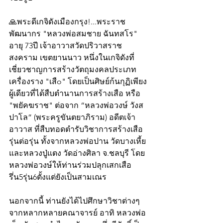
🙏พระดีเกจิดังเมืองกรุง!...พระราช
พัฒนากร "หลวงพ่อสมชาย ฉันทสโร" 
อายุ 73ปี เจ้าอาวาสวัดปริวาสราช
สงคราม เขตยานนาว หนึ่งในเกจิดังที่
เชี่ยวชาญการสร้างวัตถุมงคลประเภท
เครื่องราง "เสืo" โดยเป็นศิษย์ก้นกุฏิเพียง
ผู้เดียวที่ได้สืบตำนานการสร้างเสือ หรือ 
"พยัคฆราช" ต่อจาก “หลวงพ่อวงษ์ วังส
ปาโล” (พระครูขันตยาภิราม) อดีตเจ้า
อาวาส ที่สืบทอดตำรับวิชาการสร้างเสือ
รุ่นต่อรุ่น ทั้งจากหลวงพ่อปาน วัดบางเหี้ย 
และหลวงปู่แตง วัดอ่างศิลา จ.ชลบุรี โดย
หลวงพ่อวงษ์ให้ท่านร่วมปลุกเสกเสือ
รึ่น5รุ่น6ตั้งแต่ยังเป็นสามเณร
นอกจากนี้ ท่านยังได้ไปศึกษาวิชาต่างๆ
จากหลากหลายคณาจารย์ อาทิ หลวงพ่อ