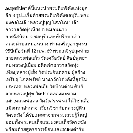
🙏สุดสัปดาห์นี้แนะนำพระดีเกจิดังแห่งยุค
อีก 3 รูป...เริ่มด้วยพระดีเกจิดังชลบุรี...พระ
มงคลโมลี "หลวงปู่บุญ โสภโณ" เจ้า
อาวาสวัดทุ่งเหียง ต.หมอนนาง 
อ.พนัสนิคม จ.ชลบุรี และที่ปรึกษาเจ้า
คณะตำบลหมอนนาง ท่านเจริญอายุครบ 
95ปีเมื่อวันที่ 12 ก.พ. 69 พระเกจิรูปสุดท้าย
สายหลวงพ่อแก้ว วัดเครือวัลย์ ศิษย์พุทธา
คมหลวงปู่เปี่ยม อดีตเจ้าอาวาสวัดทุ่ง
เหียง,หลวงปู่เส็ง วัดประจันตคาม ผู้สร้าง
เหรียญโภคทรัพย์ นางกวักโด่งดังที่สุดใน
ประเทศ, หลวงพ่อเอีย วัดบ้านด่าน ศิษย์
สายหลวงปู่ศุข วัดปากคลองมะขาม
เฒ่า,หลวงพ่อคง วัดวังสรรพรส ได้วิชาเสือ
สมิงมหาอำนาจ, เรียนวิชากับหลวงปู่หิน 
วัดระฆัง ได้รับเมตตาจากพระเถระผู้ใหญ่
มอบทั้งพระสมเด็จและผงสมเด็จวัดระฆัง 
พร้อมด้วยสูตรการเขียนและลบผงตำรับ