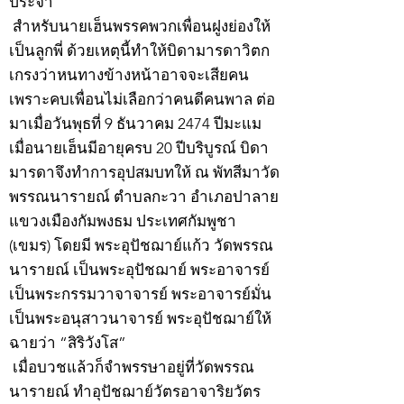
ประจำ
สำหรับนายเฮ็นพรรคพวกเพื่อนฝูงย่องให้
เป็นลูกพี่ ด้วยเหตุนี้ทำให้บิดามารดาวิตก
เกรงว่าหนทางข้างหน้าอาจจะเสียคน
เพราะคบเพื่อนไม่เลือกว่าคนดีคนพาล ต่อ
มาเมื่อวันพุธที่ 9 ธันวาคม 2474 ปีมะแม
เมื่อนายเฮ็นมีอายุครบ 20 ปีบริบูรณ์ บิดา
มารดาจึงทำการอุปสมบทให้ ณ พัทสีมาวัด
พรรณนารายณ์ ตำบลกะวา อำเภอปาลาย
แขวงเมืองกัมพงธม ประเทศกัมพูชา
(เขมร) โดยมี พระอุปัชฌาย์แก้ว วัดพรรณ
นารายณ์ เป็นพระอุปัชฌาย์ พระอาจารย์
เป็นพระกรรมวาจาจารย์ พระอาจารย์มั่น
เป็นพระอนุสาวนาจารย์ พระอุปัชฌาย์ให้
ฉายว่า “สิริวังโส”
เมื่อบวชแล้วก็จำพรรษาอยู่ที่วัดพรรณ
นารายณ์ ทำอุปัชฌาย์วัตรอาจาริยวัตร