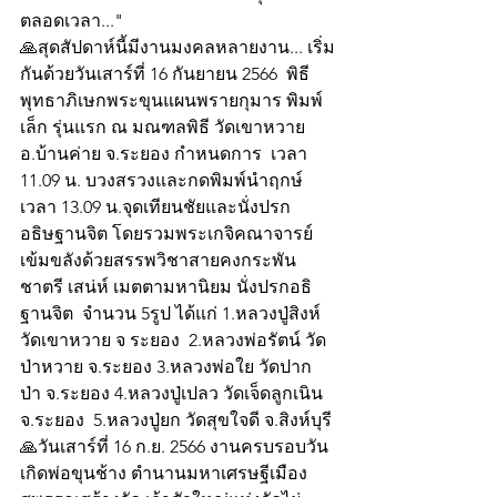
ตลอดเวลา..."
🙏สุดสัปดาห์นี้มีงานมงคลหลายงาน... เริ่ม
กันด้วยวันเสาร์ที่ 16 กันยายน 2566  พิธี
พุทธาภิเษกพระขุนแผนพรายกุมาร พิมพ์
เล็ก รุ่นแรก ณ มณฑลพิธี วัดเขาหวาย 
อ.บ้านค่าย จ.ระยอง กำหนดการ  เวลา 
11.09 น. บวงสรวงและกดพิมพ์นำฤกษ์ 
เวลา 13.09 น.จุดเทียนชัยและนั่งปรก
อธิษฐานจิต โดยรวมพระเกจิคณาจารย์ 
เข้มขลังด้วยสรรพวิชาสายคงกระพัน
ชาตรี เสน่ห์ เมตตามหานิยม นั่งปรกอธิ
ฐานจิต  จำนวน 5รูป ได้แก่ 1.หลวงปู่สิงห์ 
วัดเขาหวาย จ ระยอง  2.หลวงพ่อรัตน์ วัด
ป่าหวาย จ.ระยอง 3.หลวงพ่อใย วัดปาก
ป่า จ.ระยอง 4.หลวงปู่เปลว วัดเจ็ดลูกเนิน 
จ.ระยอง  5.หลวงปู่ยก วัดสุขใจดี จ.สิงห์บุรี
🙏วันเสาร์ที่ 16 ก.ย. 2566 งานครบรอบวัน
เกิดพ่อขุนช้าง ตำนานมหาเศรษฐีเมือง