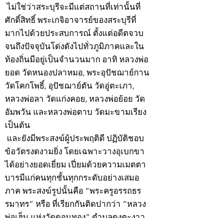
ไม่ใช่ว่าสระบุรีจะมีแต่สถานที่เท่านั้นที่
ศักดิ์สิทธิ์ พระเกจิอาจารย์ของสระบุรีที่
มากไปด้วยประสบการณ์ ตั้งแต่อดีตจวบ
จนถึงปัจจุบันโด่งดังไปทั่วภูมิภาคและใน
ท้องถิ่นมีอยู่เป็นจำนวนมาก อาทิ หลวงพ่อ
ยอด วัดหนองปลาหมอ, พระอุปัชฌาย์กาน
วัดโคกโพธิ์, อุปัชฌาย์ตัน วัดอู่ตะเภา,
หลวงพ่อลา วัดแก่งคอย, หลวงพ่อย้อย วัด
อัมพวัน และหลวงพ่อตาบ วัดมะขามเรียง
เป็นต้น
และยังมีพระสงฆ์ผู้ประพฤติดี ปฏิบัติชอบ
ข้อวัตรงดงามยิ่ง โดยเฉพาะวางอุเบกขา
ได้อย่างยอดเยี่ยม เปี่ยมด้วยความเมตตา
บารมีแก่คนทุกชั้นทุกกระดับอย่างเสมอ
ภาค พระสงฆ์รูปนั้นคือ “พระครูอรรถธร
รมาทร” หรือ ที่เรียกกันติดปากว่า “หลวง
พ่อเฮ็น แห่งวัดดอนทอง” ตำบลดงตะงาว