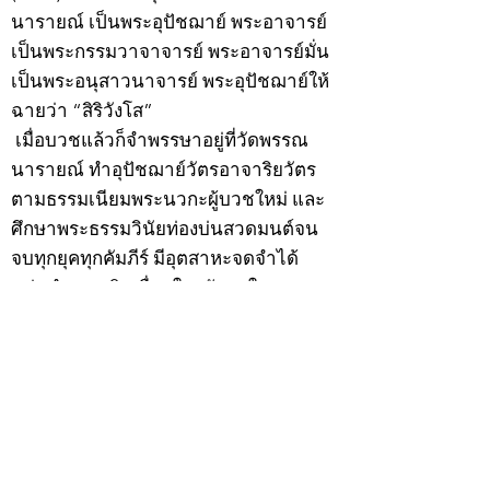
นารายณ์ เป็นพระอุปัชฌาย์ พระอาจารย์
เป็นพระกรรมวาจาจารย์ พระอาจารย์มั่น
เป็นพระอนุสาวนาจารย์ พระอุปัชฌาย์ให้
ฉายว่า “สิริวังโส”
เมื่อบวชแล้วก็จำพรรษาอยู่ที่วัดพรรณ
นารายณ์ ทำอุปัชฌาย์วัตรอาจาริยวัตร
ตามธรรมเนียมพระนวกะผู้บวชใหม่ และ
ศึกษาพระธรรมวินัยท่องบ่นสวดมนต์จน
จบทุกยุคทุกคัมภีร์ มีอุตสาหะจดจำได้
แม่นยำและเกิดเลื่อมใสศรัทธาในพระพุทธ
ศาสนายิ่ง
สิ่งสำคัญได้ศึกษาเล่าเรียนในด้านคาถา
อาคมจนมีความชำนาญ เจนจัดด้านวิชา
แขนงต่างๆ ซึ่งได้รับการถ่ายทอดมาจาก
หลวงพ่อแก้ว วัดพรรณนารายณ์ ซึ่งเป็น
พระอุปัชฌาย์แล้ว ท่านจึงได้ตัดสินใจออก