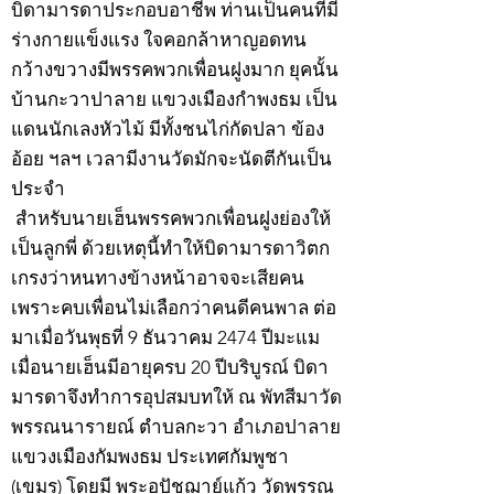
บิดามารดาประกอบอาชีพ ท่านเป็นคนที่มี
ร่างกายแข็งแรง ใจคอกล้าหาญอดทน
กว้างขวางมีพรรคพวกเพื่อนฝูงมาก ยุคนั้น
บ้านกะวาปาลาย แขวงเมืองกำพงธม เป็น
แดนนักเลงหัวไม้ มีทั้งชนไก่กัดปลา ข้อง
อ้อย ฯลฯ เวลามีงานวัดมักจะนัดตีกันเป็น
ประจำ
สำหรับนายเฮ็นพรรคพวกเพื่อนฝูงย่องให้
เป็นลูกพี่ ด้วยเหตุนี้ทำให้บิดามารดาวิตก
เกรงว่าหนทางข้างหน้าอาจจะเสียคน
เพราะคบเพื่อนไม่เลือกว่าคนดีคนพาล ต่อ
มาเมื่อวันพุธที่ 9 ธันวาคม 2474 ปีมะแม
เมื่อนายเฮ็นมีอายุครบ 20 ปีบริบูรณ์ บิดา
มารดาจึงทำการอุปสมบทให้ ณ พัทสีมาวัด
พรรณนารายณ์ ตำบลกะวา อำเภอปาลาย
แขวงเมืองกัมพงธม ประเทศกัมพูชา
(เขมร) โดยมี พระอุปัชฌาย์แก้ว วัดพรรณ