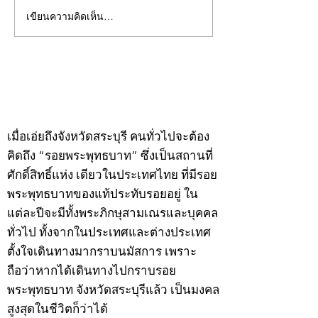
เขียนความคิดเห็น…
คอลัมน์"จับชีพจรวงการ
คอลัมน์"จับชีพจ
พระ"ประจำพุธที่ 29
พระ"ประจำอังคาร
กรกฎาคม 2569
กรกฎาคม 2569
©2020 by kampeenews. Proudly created with Wix.com
เมื่อเอ่ยถึงจังหวัดสระบุรี คนทั่วไปจะต้อง
คิดถึง “รอยพระพุทธบาท” ซึ่งเป็นสถานที่
ศักดิ์สิทธิ์แห่ง เดียวในประเทศไทย ที่มีรอย
พระพุทธบาทของแท้ประทับรอยอยู่ ใน
แต่ละปีจะมีทั้งพระภิกษุสามเณรและบุคคล
ทั่วไป ทั้งจากในประเทศและต่างประเทศ
ตั้งใจเดินทางมากราบนมัสการ เพราะ
ถือว่าหากได้เดินทางไปกราบรอย
พระพุทธบาท จังหวัดสระบุรีแล้ว เป็นมงคล
สูงสุดในชีวิตก็ว่าได้