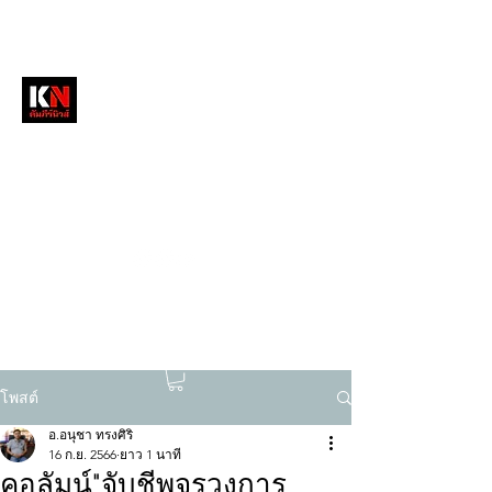
หนังสือพิมพ์คัมภีร์นิวส์
สื่อลึกวงการสงฆ์ เจาะตรงพระเครื่องดัง
tukompee07@gmail.com
0614034151
โพสต์
อ.อนุชา ทรงศิริ
16 ก.ย. 2566
ยาว 1 นาที
คอลัมน์"จับชีพจรวงการ