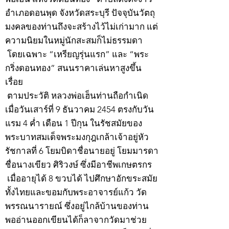
อำเภอดอนพุด จังหวัดสระบุรี ปัจจุบันวัตถุ
มงคลของท่านถึงจะสร้างไว้ไม่เก่ามาก แต่
ความนิยมในหมู่นักสะสมก็ไม่ธรรมดา
โดยเฉพาะ “เหรียญรุ่นแรก” และ “พระ
กริ่งดอนทอง” สนนราคาเล่นหาสูงขึ้น
เรื่อย
ตามประวัติ หลวงพ่อเฮ็นท่านถือกำเนิด
เมื่อวันเสาร์ที่ 9 ธันวาคม 2454 ตรงกับวัน
แรม 4 ค่ำ เดือน 1 ปีกุน ในรัชสมัยของ
พระบาทสมเด็จพระมงกุฎเกล้าเจ้าอยู่หัว
รัชกาลที่ 6 โยมบิดาชื่อนายอยู่ โยมมารดา
ชื่อนางเขียว ศิริวงษ์ ซึ่งมีอาชีพเกษตรกร
เมื่ออายุได้ 8 ขวบได้ ไปศึกษาอักขระสมัย
ทั้งไทยและขอมกับพระอาจารย์แก้ว วัด
พรรณนารายณ์ ซึ่งอยู่ไกล้บ้านของท่าน
พออ่านออกเขียนได้ก็ลาจากวัดมาช่วย