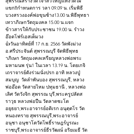
สุพรรณสร้างวัด เจ้าสัวใหญ่แห่งวัดไผ่
แขก‼กำหนดการ วลา 09.09 น. เริ่มพิธี
บวงสรวงองค์พ่อขุนช้าง13.00 น.พิธีพุทธา
เทวาภิเษกวัตถุมงคล 15.00 น.แจก
ข้าวสารให้กับประชาชน 19.00 น. รำวง
อ๊อดโฟร์เอสเต็มวง
👍วันอาทิตย์ที่ 17 ก.ย. 2566 วัดพังม่วง 
อ.ศรีประจันต์ สุพรรณบุรี จัดพิธีพุทธ
าภิเษก วัตถุมงคลเหรียญหลวงพ่อพระ
มหามนพ รุ่น1 ในเวลา 13.19 น. โดยเกจิ
เถราจารย์ดังร่วมนั่งปรก อาทิ หลวงปู่
สมบุญ  วัดลำพันบอง สุพรรณบุรี, หลวง
พ่ออ๊อด วัดสายไหม ปทุมธานี , หลวงพ่อ
เลิศ วัดวังจิก สุพรรณ บุรี,พระครูปลัดส
ราวุธ หลวงพ่อปืน วัดลาดชะโด 
อยุธยา,พระอาจารย์อดิเรก อนุตฺตโร วัด
หนองทราย สุพรรณบุรี,พระอาจารย์
อนุชา อนุชาโตวัดโพธิ์ราษฎร์บูรณะ 
ราชบุรี,พระอาจารย์ธีรวัฒณ์ อริยเมธี วัด