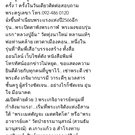
ครั้ง 1 ครั้งในวันเดียวติดต่อสอบถาม
พระครูเลขา โทร.092-486 0120
👍ขึ้นทำเนียบพระแรงแห่งปี2566อีก
รุ่น...พระปิดตาพังพระกาฬ  พระผงขอบรุ่น
แรก"หลวงปู่อิ่ม" วัดทุ่งนาใหม่ หลานแท้ๆ
พ่อท่านคล้าย เทวดาเมืองคอน...หนึ่งใน
รุ่นที่"ทีมพี่เสือ"บรรจงสร้าง ทั้งสื่อ
ออนไลน์ เว็บไซต์ดัง หนังสือพิมพ์ 
โทรทัศน์ออกข่าวไม่หยุด.. ขอแสดงความ
ยินดีด้วยกับทุกคนที่บูชาไว้.. เช่าพระดี เช่า
พระดัง เกจิมากบารมี วาระดีๆ มวลสาร
ชั้นครู ผู้สร้างชัดเจน.. อย่างไรก็ชัดเจน อุ่น
ใจ มีอนาคต 
🙏ปิดท้ายด้วย 3 พระเกจิอาจารย์หนุ่มที่
กำลังมาแรง!...เริ่มที่พระเกจิดังแห่งอีสาน
ใต้ "พระเมตตัญจะ เมตตจิตโต" หรือ"พระ
อาจารย์แค" วัดป่าธรรมานุสรณ์ (สวนธัม
มานุสรณ์)  ต.เกาะแก้ว อ.สำโรงทาบ 