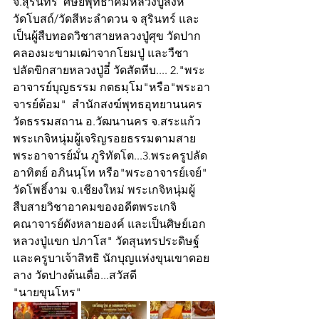
จ.สุรินทร์  ศิษย์พุทธาคมหลวงปู่สิงห์ 
วัดโบสถ์/วัดสีหะลำดวน จ สุรินทร์ และ
เป็นผู้สืบทอดวิชาสายหลวงปู่ศุข วัดปาก
คลองมะขามเฒ่าจากโยมปู่ และวืชา
ปลัดขิกสายหลวงปู่อี๋ วัดสัตหีบ.... 2."พระ
อาจารย์บุญธรรม กตธมฺโม"หรือ"พระอา
จารย์ต้อม"  สำนักสงฆ์พุทธอุทยานนคร 
วัดธรรมสถาน อ.วัฒนานคร จ.สระแก้ว 
พระเกจิหนุ่มผู้เจริญรอยธรรมตามสาย
พระอาจารย์มั่น ภูริทัตโต...3.พระ​ครู​ปลัด​
อาทิตย์​ อภิ​น​น​ฺ​โท​ หรือ"พระ​อาจารย์​เจย์" 
วัดโพธิ์งาม จ.เชียงใหม่ พระเกจิหนุ่มผู้
สืบสายวิชาอาคมของอดีตพระเกจิ
คณาจารย์ดังหลายองค์ และเป็นศิษย์เอก
หลวงปู่แขก​ ป​ภา​โส" วัด​สุนทร​ประดิษฐ์​ 
และครู​บาเจ้าสิทธิ​ นักบุญแห่งขุนเขาดอย
ลาง วัดปางต้นเดื่อ...สวัสดี  
"นายขุนโหร"