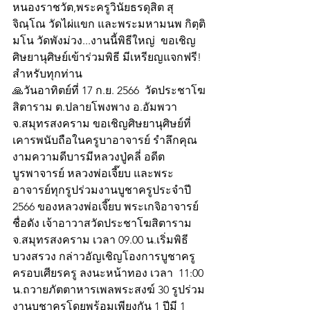
หนองราชวัต,พระครูวินัยธรดุสิต สุ
จิณฺโณ วัดไผ่แขก และพระมหามนพ กิตฺติ
มโน วัดพังม่วง...งานนี้พิธีใหญ่  ขอเชิญ
ศิษยานุศิษย์เข้าร่วมพิธี มีเหรียญแจกฟรี!
สำหรับทุกท่าน
🙏วันอาทิตย์ที่ 17 ก.ย. 2566  วัดประชาโฆ
สิตาราม ต.ปลายโพงพาง อ.อัมพวา 
จ.สมุทรสงคราม ขอเชิญศิษยานุศิษย์ที่
เคารพนับถือในครูบาอาจารย์ รำลึกคุณ
งามความดีบารมีหลวงปู่คลี่ อดีต
บูรพาจารย์ หลวงพ่อเจี๊ยบ และพระ
อาจารย์ทุกรูปร่วมงานบูชาครูประจำปี 
2566 ของหลวงพ่อเจี๊ยบ พระเกจิอาจารย์
ชื่อดัง เจ้าอาวาสวัดประชาโฆสิตาราม 
จ.สมุทรสงคราม เวลา 09.00 น.เริ่มพิธี
บวงสรวง กล่าวอัญเชิญโองการบูชาครู 
ครอบเศียรครู ลงนะหน้าทอง เวลา  11:00 
น.ถวายภัตตาหารเพลพระสงฆ์ 30 รูปร่วม
งานบูชาครูโดยพร้อมเพียงกัน 1 ปีมี 1 