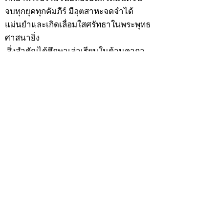
จบทุกยุคทุกคัมภีร์ มีอุตสาหะจดจำได้
แม่นยำและเกิดเลื่อมใสศรัทธาในพระพุทธ
ศาสนายิ่ง
สิ่งสำคัญได้ศึกษาเล่าเรียนในด้านคาถา
อาคมจนมีความชำนาญ เจนจัดด้านวิชา
แขนงต่างๆ ซึ่งได้รับการถ่ายทอดมาจาก
หลวงพ่อแก้ว วัดพรรณนารายณ์ ซึ่งเป็น
พระอุปัชฌาย์แล้ว ท่านจึงได้ตัดสินใจออก
ธุดงค์รอนแรมมาตามป่าและภูเขาเพื่อ
แสวงหาที่สงบวิเวกบำเพ็ญสมณธรรม และ
ปฏิบัติสมถวิปัสสนากัมมัฏฐาน
ต่อมาได้อยู่จำพรรษาที่ “วัดดอนทอง”
เมื่อปี 2479 ระหว่างจำพรรษาอยู่ที่นั่นได้
เป็นที่ศรัทธาของชาวบ้านดอนทองมาก
ด้วยมีศีลาจารวัตรงดงาม ครั้นเมื่อ หลวง
พ่อแพ เจ้าอาวาสวัดดอนทอง มรณภาพลง