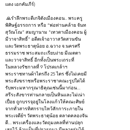
แดง เอกคัมภีร์)
 🙏รำลึกพระดีเกจิดังเมืองคอน.. พระครู
พิศิษฐ์อรรถการ หรือ “พ่อท่านคล้าย จันท
สุวัณโณ” สมญานาม "เทวดาเมืองคอน ผู้
มีวาจาสิทธิ์" อดีตเจ้าอาวาสวัดสวนขัน 
และวัดพระธาตุน้อย อ.ฉวาง จ.นครศรี 
ธรรมราช พระสมถะเรียบง่าย มีเมตตา
และวาจาสิทธิ์ อีกทั้งเป็นพระเถระที่
ในหลวงรัชกาลที่ 9 โปรดเกล้าฯ 
พระราชทานผ้าไตรถึง 25 ไตร ซึ่งไม่เคยมี
พระสังฆราชหรือพระราชาคณะรูปใดได้
รับพระมหากรุณาธิคุณเช่นนี้มาก่อน... 
สรีระสังขารท่านกลายเป็นหินและไม่เน่า
เปื่อย ถูกบรรจุอยู่ในโลงแก้วให้คณะศิษย์
จากทั่วสารทิศกราบไหว้สักการะภายใน
พระเจดีย์ฯ วัดพระธาตุน้อย ตลาดคลองจัน
ดี... พระเครื่องและวัตถุมงคลที่ท่านปลุก
เสกไว้ ล้วนเป็นที่ปรารถนา มีหลายรุ่นได้