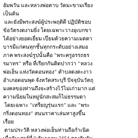
อัมพวัน และหลวงพ่อตาบ วัดมะขามเรียง
เป็นต้น
และยังมีพระสงฆ์ผู้ประพฤติดี ปฏิบัติชอบ
ข้อวัตรงดงามยิ่ง โดยเฉพาะวางอุเบกขา
ได้อย่างยอดเยี่ยม เปี่ยมด้วยความเมตตา
บารมีแก่คนทุกชั้นทุกกระดับอย่างเสมอ
ภาค พระสงฆ์รูปนั้นคือ “พระครูอรรถธร
รมาทร” หรือ ที่เรียกกันติดปากว่า “หลวง
พ่อเฮ็น แห่งวัดดอนทอง” ตำบลดงตะงาว
อำเภอดอนพุด จังหวัดสระบุรี ปัจจุบันวัตถุ
มงคลของท่านถึงจะสร้างไว้ไม่เก่ามาก แต่
ความนิยมในหมู่นักสะสมก็ไม่ธรรมดา
โดยเฉพาะ “เหรียญรุ่นแรก” และ “พระ
กริ่งดอนทอง” สนนราคาเล่นหาสูงขึ้น
เรื่อย
ตามประวัติ หลวงพ่อเฮ็นท่านถือกำเนิด