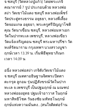
จ.ชลบุรี (วัดหลวงปู่แก้ว) โดยพระเกจิ
คณาจารย์ 7 รูป ประกอบด้วย หลวงพ่อ
สง่า วัดเขาไม้แดง ชลบุรี หลวงพ่อเพ็ชร์ 
วัดประดู่ทรงธรรม อยุธยา, หลวงพี่เลี้ยง 
วัดจอมเกษ อยุธยา, พระครูศรีปัญญาโชติ
คุณ วัดนาเขื่อน ชลบุรี, หลวงพ่อมหาเอก 
วัดในปากทะเล เพชรบุรี, หลวงพ่อเขียว 
วัดแจ้งเจริญดอน ชลบุรี พระมหาปรีชา วัด
หงส์รัตนาราม กรุงเทพฯ บวงสรวงบูชา
ฤกษ์เวลา 13.39 น. เริ่มพิธีพุทธาภิเษก
เวลา 14.09 น
อนึ่ง หลวงพ่อสง่า เกจิดังวัดเขาไม้แดง 
จ.ชลบุรี เมตตาอธิษฐานจิตพระปิดตา 
ตะกรุด ลูกอม รุ่นปฏิสังขรณ์วัดในปาก
ทะเล จ.เพชรบุรี เป็นปฐมฤกษ์ ณ มณฑป
หลวงพ่อยงยุทธ ปฐมเจ้าอาวาส ในฤกษ์
มหาสิทธิโชค วันธงชัย มหัทธโนฤกษ์ 
ฤกษ์แห่งความมั่นคง...(สนใจติดต่อร้าน