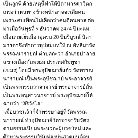
เป็นลูกพี่ ด้วยเหตุนี้ทำให้บิดามารดาวิตก
เกรงว่าหนทางข้างหน้าอาจจะเสียคน
เพราะคบเพื่อนไม่เลือกว่าคนดีคนพาล ต่อ
มาเมื่อวันพุธที่ 9 ธันวาคม 2474 ปีมะแม
เมื่อนายเฮ็นมีอายุครบ 20 ปีบริบูรณ์ บิดา
มารดาจึงทำการอุปสมบทให้ ณ พัทสีมาวัด
พรรณนารายณ์ ตำบลกะวา อำเภอปาลาย
แขวงเมืองกัมพงธม ประเทศกัมพูชา
(เขมร) โดยมี พระอุปัชฌาย์แก้ว วัดพรรณ
นารายณ์ เป็นพระอุปัชฌาย์ พระอาจารย์
เป็นพระกรรมวาจาจารย์ พระอาจารย์มั่น
เป็นพระอนุสาวนาจารย์ พระอุปัชฌาย์ให้
ฉายว่า “สิริวังโส”
เมื่อบวชแล้วก็จำพรรษาอยู่ที่วัดพรรณ
นารายณ์ ทำอุปัชฌาย์วัตรอาจาริยวัตร
ตามธรรมเนียมพระนวกะผู้บวชใหม่ และ
ศึกษาพระธรรมวินัยท่องบ่นสวดมนต์จน