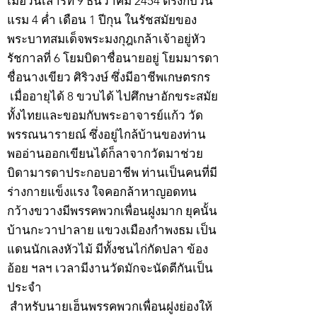
เมื่อวันเสาร์ที่ 9 ธันวาคม 2454 ตรงกับวัน
แรม 4 ค่ำ เดือน 1 ปีกุน ในรัชสมัยของ
พระบาทสมเด็จพระมงกุฎเกล้าเจ้าอยู่หัว
รัชกาลที่ 6 โยมบิดาชื่อนายอยู่ โยมมารดา
ชื่อนางเขียว ศิริวงษ์ ซึ่งมีอาชีพเกษตรกร
เมื่ออายุได้ 8 ขวบได้ ไปศึกษาอักขระสมัย
ทั้งไทยและขอมกับพระอาจารย์แก้ว วัด
พรรณนารายณ์ ซึ่งอยู่ไกล้บ้านของท่าน
พออ่านออกเขียนได้ก็ลาจากวัดมาช่วย
บิดามารดาประกอบอาชีพ ท่านเป็นคนที่มี
ร่างกายแข็งแรง ใจคอกล้าหาญอดทน
กว้างขวางมีพรรคพวกเพื่อนฝูงมาก ยุคนั้น
บ้านกะวาปาลาย แขวงเมืองกำพงธม เป็น
แดนนักเลงหัวไม้ มีทั้งชนไก่กัดปลา ข้อง
อ้อย ฯลฯ เวลามีงานวัดมักจะนัดตีกันเป็น
ประจำ
สำหรับนายเฮ็นพรรคพวกเพื่อนฝูงย่องให้