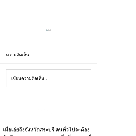
ความคิดเห็น
เขียนความคิดเห็น…
คอลัมน์"จับชีพจรวงการ
คอลัมน์"จับชีพจ
พระ"ประจำพุธที่ 29
พระ"ประจำอังคาร
กรกฎาคม 2569
กรกฎาคม 2569
©2020 by kampeenews. Proudly created with Wix.com
เมื่อเอ่ยถึงจังหวัดสระบุรี คนทั่วไปจะต้อง