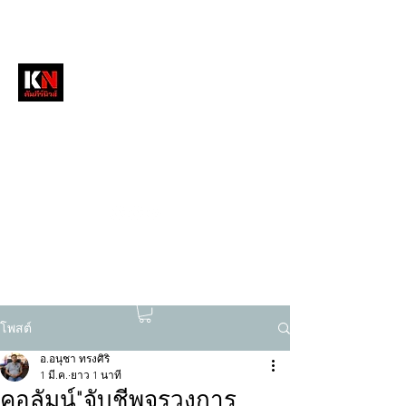
หนังสือพิมพ์คัมภีร์นิวส์
สื่อลึกวงการสงฆ์ เจาะตรงพระเครื่องดัง
tukompee07@gmail.com
0614034151
โพสต์
อ.อนุชา ทรงศิริ
1 มี.ค.
ยาว 1 นาที
คอลัมน์"จับชีพจรวงการ