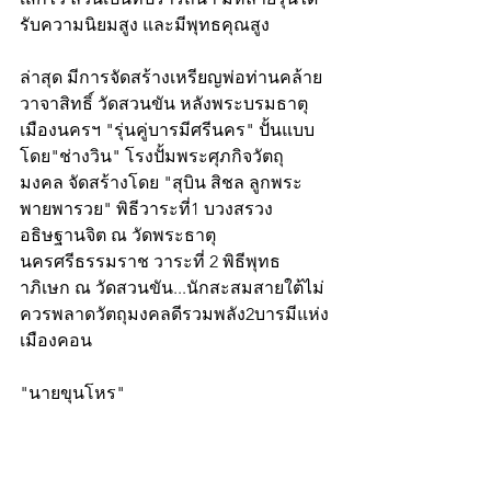
รับความนิยมสูง และมีพุทธคุณสูง
ล่าสุด มีการจัดสร้างเหรียญพ่อท่านคล้าย
วาจาสิทธิ์ วัดสวนขัน หลังพระบรมธาตุ 
เมืองนครฯ "รุ่นคู่บารมีศรีนคร" ปั้นแบบ
โดย"ช่างวิน" โรงปั้มพระศุภกิจวัตถุ
มงคล จัดสร้างโดย "สุบิน สิชล ลูกพระ
พายพารวย" พิธีวาระที่1 บวงสรวง 
อธิษฐานจิต ณ วัดพระธาตุ
นครศรีธรรมราช วาระที่ 2 พิธีพุทธ
าภิเษก ณ วัดสวนขัน...นักสะสมสายใต้ไม่
ควรพลาดวัตถุมงคลดีรวมพลัง2บารมีแห่ง
เมืองคอน
"นายขุนโหร"