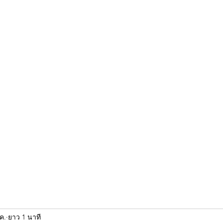
ขุนแผน khun paen
พระเก่าใหม่ยอดนิยม
ร้านพระเอกคัมภีร์
พระกริ
.ค.
ยาว 1 นาที