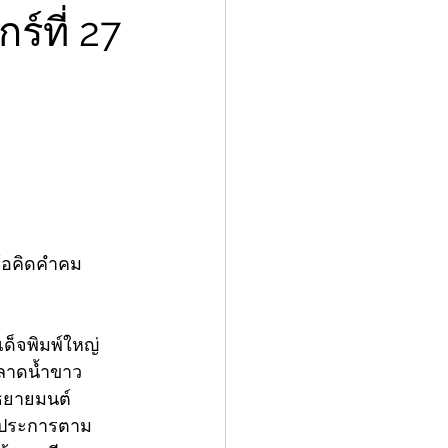
์ที่ 27
ข้อคิดคำคม
็จพิมพ์ใหญ่ 
ดลาดน้ำขาว 
าธยายมนต์
ษ5ประการตาม