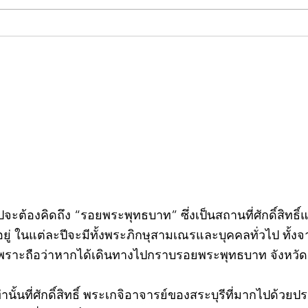
คอลัมน์"จับชีพจรวงการ
คอลั
พระ"ประจำพุธที่ 29 กรกฎาคม
พระ"
2569
กรก
วไปจะต้องคิดถึง “รอยพระพุทธบาท” ซึ่งเป็นสถานที่ศักดิ์สิทธ
่ ในแต่ละปีจะมีทั้งพระภิกษุสามเณรและบุคคลทั่วไป ทั
พราะถือว่าหากได้เดินทางไปกราบรอยพระพุทธบาท จังหวัดสร
ท่านั้นที่ศักดิ์สิทธิ์ พระเกจิอาจารย์ของสระบุรีที่มากไปด้ว