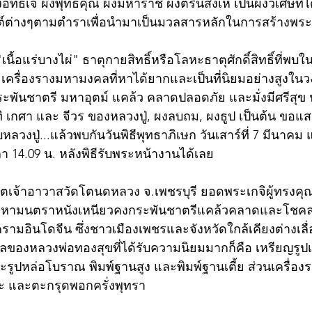
ิทธิเจ ผงพุทธคุณ ผงมหาราช ผงตรีนิสิงเห เป็นผงวิเศษที่ไ
์ต่างๆตามตำราเพื่อนำมาเป็นมวลสารหลักในการสร้างพระสมเ
 "เนื้อแร่บางไผ่" ธาตุกายสิทธิ์หรือโลหะธาตุศักดิ์สิทธิ์ที่พบ
น 9 เครื่องรางมหามงคลที่หาได้ยากและเป็นที่นิยมอย่างสูงใน
ะพันชาตรี มหาอุตม์ แคล้ว คลาดปลอดภัย และมั่งมีศรีสุข น
 เกศา และ จีวร ของหลวงปู่, ผงลบถม, ผงธูป เป็นต้น ขอแ
ับหลวงปู่...แล้วพบกันวันพิธีพุทธาภิเษก วันเสาร์ที่ 7 มีนาคม
ลา 14.09 น. หลังพิธีรับพระหน้างานได้เลย
ีตเจ้าอาวาสวัดโตนดหลวง จ.เพชรบุรี ยอดพระเกจิผู้ทรงค
หามนตราหนังเหนียวคงกระพันชาตรีแคล้วคลาดและโชคลาภ 
รามอินโดจีน ซึ่งชาวเมืองเพชรและจังหวัดใกล้เคียงต่างเลื
คลของหลวงพ่อทองสุขที่ได้รับความนิยมมากก็คือ เหรียญรูปเ
ะรูปหล่อโบราณ พิมพ์ฐานสูง และพิมพ์ฐานเตี้ย ส่วนเครื่องร
ะ และตะกรุดพอกครั่งพุทรา