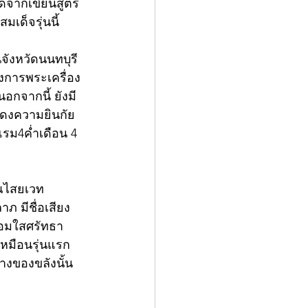
ด้จากเขียนสูตร 
ด็จรุ่นนี้
ในจังหวัดนนทบุรี
วงการพระเครื่อง 
อกจากนี้ ยังมี
สดงความยินกัย
 แรม4ค่ำเดือน 4 
ุณไสยเวท
มีชื่อเสียง
่อมใสศรัทธา
หมือนรุ่นแรก 
างของขลังนั้น