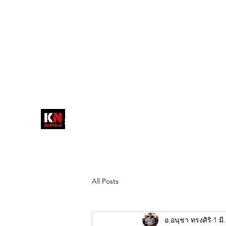
tukompee07@gmail.com
0614034151
หน้าหลัก
พระ
หนังสือพิมพ์คัมภีร์นิ
วส์
สื่อลึกวงการสงฆ์ เจาะตรงพระเครื่อง
ดัง
All Posts
อ.อนุชา ทรงศิริ
1 มี