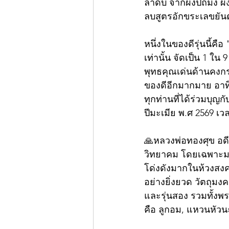
ลำดับ จากผงปถมัง ผงอ
ลบสูตรอักขระเลขยันต
หนึ่งในของดีรุ่นนี้คือ
เท่านั้น จัดเป็น 1 ใ
พุทธคุณเด่นด้านคงกร
ของดีอีกมากมาย อาทิ
ทุกท่านที่ได้ร่วมบุญก
ปีมะเมีย พ.ศ 2569 เว
🙏หลวงพ่อทองศุข อด
วิทยาคม โดยเฉพาะม
โด่งดังมากในห้วงสงค
อย่างยิ่งยวด วัตถุมง
และรุ่นสอง รวมทั้งพร
คือ ลูกอม, แหวนหัวน