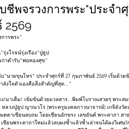
ับชีพจรวงการพระ"ประจำศุกร
์ 2569
วงการพระ"
รุ่งโรจน์รุ่งเรือง"ปู่ธูป
งเก่าตำรับ"พ่อทองศุข"
"นายขุนโหร" ประจำศุกร์ที่ 27 กุมภาพันธ์ 2569 เริ่มด้วย
ลังใจตัวเองคือสิ่งสำคัญที่สุด..."
!มาเต็ม! เข้มข้นด้วยมวลสาร...พิมพ์โบราณสวยๆ พระสมเด
เรือง" หลวงปู่ธูป ญาณวโร (พระครูมงคลภาวนาจารย์) เกจิดังวั
ปู่เมตตาเขียนลบถม โดยเขียนอักขระ เลขยันต์ พระคาถา ส
บ เขียนพระคาถาใหม่แล้วลบผงซ้ำแล้วซ้ำเล่าจนได้ผงวิเศ