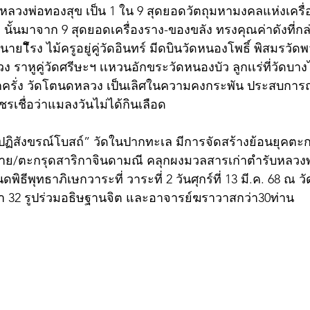
"หลวงพ่อทองสุข เป็น 1 ใน 9 สุดยอดวัตถุมหามงคลแห่งเครื่
ย" นั้นมาจาก 9 สุดยอดเครื่องราง-ของขลัง ทรงคุณค่าดังที่กล
วัดนายโืรง ไม้ครูอยู่คู่วัดอินทร์ มีดบินวัดหนองโพธิ์ พิสมรวัด
ราหูคู่วัดศรีษะฯ เเหวนอักขระวัดหนองบัว ลูกเเร่ที่วัดบางไ
รั่ง วัดโตนดหลวง เป็นเลิศในความคงกระพัน ประสบการณ์เ
ชรเชื่อว่าแมลงวันไม่ได้กินเลือด
่นปฏิสังขรณ์โบสถ์” วัดในปากทะเล มีการจัดสร้างย้อนยุคต
ือร้าย/ตะกรุดสาริกาจินดามณี คลุกผงมวลสารเก่าตำรับหลวงพ
ีพุทธาภิเษกวาระที่ วาระที่ 2 วันศุกร์ที่ 13 มี.ค. 68 ณ 
า 32 รูปร่วมอธิษฐานจิต และอาจารย์ฆราวาสกว่า30ท่าน