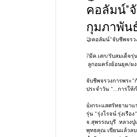
คอลัมน์"จ
กุมภาพันธ
🤝คอลัมน์"จับชีพจร
7มีค.เสก/รับสมเด็จรุ่น"
 ลูกอมครั่งย้อนยุค/ผ
จับชีพจรวงการพระ"กับ
ประจำวัน "...การให้กำ
👍กระแสศรัทธามาแรง
รุ่น "รุ่งโรจน์ รุ่ง
จ.สุพรรณบุรี  หลวง
พุทธคุณ เขียนแล้วล