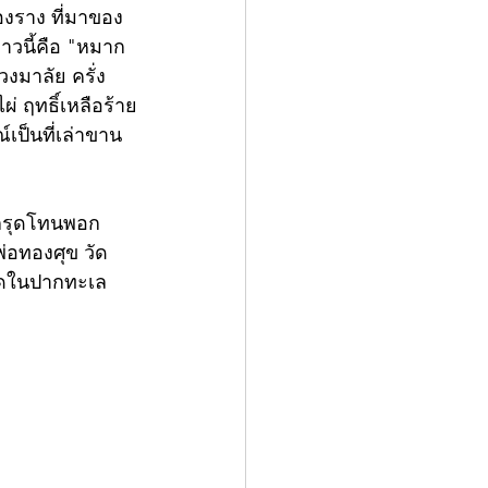
องราง ที่มาของ
่าวนี้คือ "หมาก
พวงมาลัย ครั่ง
ผ่ ฤทธิ์เหลือร้าย
ป็นที่เล่าขาน
ะกรุดโทนพอก
่อทองศุข วัด
วัดในปากทะเล 