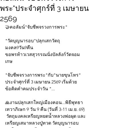
พระ"ประจำศุกร์ที่ 3 เมษายน
2569
🤝คอลัมน์"จับชีพจรวงการพระ"
"วัดบุญนารอบ"ปลุกเสกวัตถุ
มงคล9วัน9คืน
ขอพรท้าวเวสสุวรรณนั่งบัลลังก์วัดจอม
เกษ
"จับชีพจรวงการพระ"กับ"นายขุนโหร" 
ประจำศุกร์ที่ 3 เมษายน 2569 เริ่มด้วย
ข้อคิดคำคมประจำวัน "...
🙏งานปลุกเสกใหญ่เมืองคอน...พิธีพุทธา
เทวาภิเษก 9 วัน 9 คืน (วันที่ 3-11 เม.ย. 69) 
 วัตถุมงคลเหรียญหยดน้ำหลวงพ่อผุด และ
เหรียญเสมาหลวงปู่ทวด วัดบุญนารอบ 