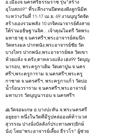
อ.เมืองจ.นครศรีธรรมราช รุ่น"สร้าง
อุโบสถ69" ที่ระลึกงานปิดทองฝังลูกนิมิต 
ระหว่างวันที่ 11-17 เม.ย. 69 งานบุญวัดจัด
สร้างเองรวมพลัง 10 เกจิคณาจารย์ดังสาย
ใต้ร่วมอธิษฐานจิค... เจ้าคุณไมตรี วัดพระ
มหาธาตุ จ.นครศรีฯ,พระอาจารย์สมนึก 
วัดหรงมล ปากพนัง,พระอาจารย์ชัย วัด
บางไทร ปากพนัง,พระอาจารย์พล วัดเขา
ห้วยแห้ง จ.ตรัง,ตาหลวงแห้ง เฮง99 วัดบุญ
นารอบ, พระครูกาเดิม วัดเตาปูน จ.นคร
ศรีฯ,พระครูการาม จ.นครศรีฯ,พระครู
กาชาด จ.นครศรีฯ, พระครูกาแก้ว วัดบ่อ
น้ำร้อนวราราม จ.นครศรีฯ,พระอาจารย์
มหาบวร วัดบุญนารอบ จ.นครศรีฯ
🙏วัดจอมเกษ อ.บางปะหัน จ.พระนครศรี 
อยุธยา หนึ่งในวัดที่มีรูปหล่อองค์ท้าวเวส
สุวรรณ ปางนั่งบัลลังก์ประทานพร(ยักษ์
นั่ง) โดย"พระอาจารย์เลี้ยง ธีรวโร" ผู้ช่วย