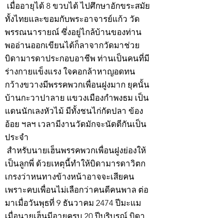
เมื่ออายุได้ 8 ขวบได้ ไปศึกษาอักขระสมัย
ทั้งไทยและขอมกับพระอาจารย์แก้ว วัด
พรรณนารายณ์ ซึ่งอยู่ไกล้บ้านของท่าน
พออ่านออกเขียนได้ก็ลาจากวัดมาช่วย
บิดามารดาประกอบอาชีพ ท่านเป็นคนที่มี
ร่างกายแข็งแรง ใจคอกล้าหาญอดทน
กว้างขวางมีพรรคพวกเพื่อนฝูงมาก ยุคนั้น
บ้านกะวาปาลาย แขวงเมืองกำพงธม เป็น
แดนนักเลงหัวไม้ มีทั้งชนไก่กัดปลา ข้อง
อ้อย ฯลฯ เวลามีงานวัดมักจะนัดตีกันเป็น
ประจำ
สำหรับนายเฮ็นพรรคพวกเพื่อนฝูงย่องให้
เป็นลูกพี่ ด้วยเหตุนี้ทำให้บิดามารดาวิตก
เกรงว่าหนทางข้างหน้าอาจจะเสียคน
เพราะคบเพื่อนไม่เลือกว่าคนดีคนพาล ต่อ
มาเมื่อวันพุธที่ 9 ธันวาคม 2474 ปีมะแม
เมื่อนายเฮ็นมีอายุครบ 20 ปีบริบูรณ์ บิดา