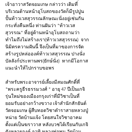
เจ้าอาวาสวัดจอมเกษ กล่าวว่า เดิมที่
บริเวณด้านหน้าอุโบสถของวัดก็มีรูปปูน
ปั้นท้าวเวสสุวรรณลักษณะนั่งอยู่เช่นกัน 
กระทั่งคืนหนึ่ง ท่านฝันว่า "ท้าวเวส
สุวรรณ" ที่อยู่ด้านหน้าอุโบสถถามว่า
ทำไมถึงไม่สร้างเรา(ท้าวเวสสุวรรณ)  จาก
นิมิตรความฝันนี้ จึงเป็นที่มาของการจัด
สร้างรูปหล่อองค์ท้าวเวสสุวรรณ ปางนั่ง
บัลลังก์ประทานพร(ยักษ์นั่ง)  หากมีโอกาส
แนะนำให้ไปกราบขอพร
สำหรับพระอาจารย์เลี้ยงมีสมณศักดิ์ที่ 
"พระครูธีรธรรมวงศ์ " อายุ 47 ปีเป็นเกจิ
รุ่นใหม่ของเมืองกรุงเก่าที่มีวิชาเป็นที่
ยอมรับอย่างกว้างขวาง เจ้าสำนักสักยันต์
วัดจอมเกษ ผู้สืบทอดวิชาตำราสายหลวงปู่
หน่าย วัดบ้านแจ้ง โดยสนใจวิชาอาคม
ตั้งแต่เป็นฆราวาส หลังบวชได้เรียนกับเกจิ
ดังหลายองค์ อาทิ หลวงพ่อพูน วัดบ้าน