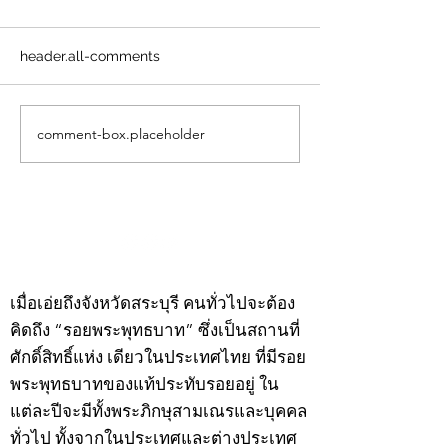
header.all-comments
comment-box.placeholder
คอลัมน์"จับชีพจรวงการ
คอลัมน์"จับชีพจ
พระ"ประจำพุธที่ 29
พระ"ประจำอังคาร
กรกฎาคม 2569
กรกฎาคม 2569
©2020 by kampeenews. Proudly created with Wix.com
เมื่อเอ่ยถึงจังหวัดสระบุรี คนทั่วไปจะต้อง
คิดถึง “รอยพระพุทธบาท” ซึ่งเป็นสถานที่
ศักดิ์สิทธิ์แห่ง เดียวในประเทศไทย ที่มีรอย
พระพุทธบาทของแท้ประทับรอยอยู่ ใน
แต่ละปีจะมีทั้งพระภิกษุสามเณรและบุคคล
ทั่วไป ทั้งจากในประเทศและต่างประเทศ