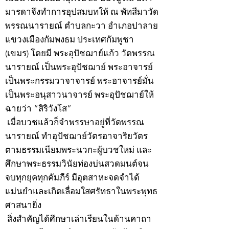
มารดาจึงทำการอุปสมบทให้ ณ พัทสีมาวัด
พรรณนารายณ์ ตำบลกะวา อำเภอปาลาย
แขวงเมืองกัมพงธม ประเทศกัมพูชา
(เขมร) โดยมี พระอุปัชฌาย์แก้ว วัดพรรณ
นารายณ์ เป็นพระอุปัชฌาย์ พระอาจารย์
เป็นพระกรรมวาจาจารย์ พระอาจารย์มั่น
เป็นพระอนุสาวนาจารย์ พระอุปัชฌาย์ให้
ฉายว่า “สิริวังโส”
เมื่อบวชแล้วก็จำพรรษาอยู่ที่วัดพรรณ
นารายณ์ ทำอุปัชฌาย์วัตรอาจาริยวัตร
ตามธรรมเนียมพระนวกะผู้บวชใหม่ และ
ศึกษาพระธรรมวินัยท่องบ่นสวดมนต์จน
จบทุกยุคทุกคัมภีร์ มีอุตสาหะจดจำได้
แม่นยำและเกิดเลื่อมใสศรัทธาในพระพุทธ
ศาสนายิ่ง
สิ่งสำคัญได้ศึกษาเล่าเรียนในด้านคาถา