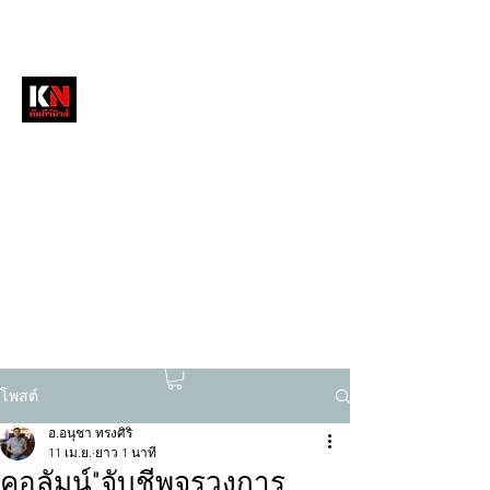
หนังสือพิมพ์คัมภีร์นิวส์
สื่อลึกวงการสงฆ์ เจาะตรงพระเครื่องดัง
tukompee07@gmail.com
0614034151
โพสต์
อ.อนุชา ทรงศิริ
11 เม.ย.
ยาว 1 นาที
คอลัมน์"จับชีพจรวงการ