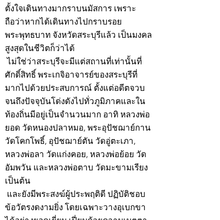
ตั้งใจเดินทางมากราบนมัสการ เพราะ
ถือว่าหากได้เดินทางไปกราบรอย
พระพุทธบาท จังหวัดสระบุรีแล้ว เป็นมงคล
สูงสุดในชีวิตก็ว่าได้
ไม่ใช่ว่าสระบุรีจะมีแต่สถานที่เท่านั้นที่
ศักดิ์สิทธิ์ พระเกจิอาจารย์ของสระบุรีที่
มากไปด้วยประสบการณ์ ตั้งแต่อดีตจวบ
จนถึงปัจจุบันโด่งดังไปทั่วภูมิภาคและใน
ท้องถิ่นมีอยู่เป็นจำนวนมาก อาทิ หลวงพ่อ
ยอด วัดหนองปลาหมอ, พระอุปัชฌาย์กาน
วัดโคกโพธิ์, อุปัชฌาย์ตัน วัดอู่ตะเภา,
หลวงพ่อลา วัดแก่งคอย, หลวงพ่อย้อย วัด
อัมพวัน และหลวงพ่อตาบ วัดมะขามเรียง
เป็นต้น
และยังมีพระสงฆ์ผู้ประพฤติดี ปฏิบัติชอบ
ข้อวัตรงดงามยิ่ง โดยเฉพาะวางอุเบกขา