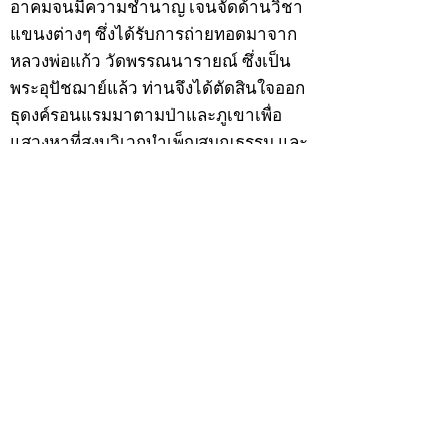
อาคมจนมีความชำนาญ เจนจัดด้านวิชา
แขนงต่างๆ ซึ่งได้รับการถ่ายทอดมาจาก
หลวงพ่อแก้ว วัดพรรณนารายณ์ ซึ่งเป็น
พระอุปัชฌาย์แล้ว ท่านจึงได้ตัดสินใจออก
ธุดงค์รอนแรมมาตามป่าและภูเขาเพื่อ
แสวงหาที่สงบวิเวกบำเพ็ญสมณธรรม และ
ปฏิบัติสมถวิปัสสนากัมมัฏฐาน
ต่อมาได้อยู่จำพรรษาที่ “วัดดอนทอง”
เมื่อปี 2479 ระหว่างจำพรรษาอยู่ที่นั่นได้
เป็นที่ศรัทธาของชาวบ้านดอนทองมาก
ด้วยมีศีลาจารวัตรงดงาม ครั้นเมื่อ หลวง
พ่อแพ เจ้าอาวาสวัดดอนทอง มรณภาพลง
ชาวบ้านได้นิมนต์หลวงพ่อเฮ็น ดำรง
ตำแหน่งเจ้าอาวาสสืบต่อมา ปี 2535 ได้
รับพระราชทานเลื่อนสมณศักดิ์เป็นพระครู
สัญญาบัตรที่ “พระครูอรรถธรรมทร”
หลวงพ่อเฮ็น ได้สร้างมงคลวัตถุไว้หลาย