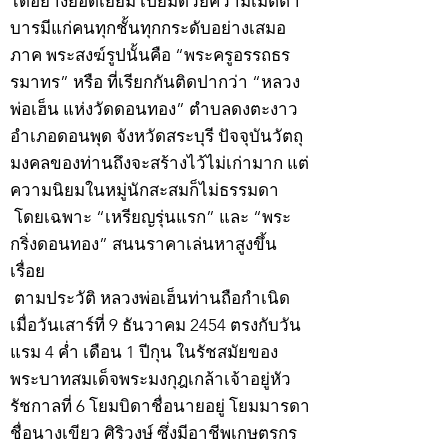
ได้อย่างยอดเยี่ยม เปี่ยมด้วยความเมตตา
บารมีแก่คนทุกชั้นทุกกระดับอย่างเสมอ
ภาค พระสงฆ์รูปนั้นคือ “พระครูอรรถธร
รมาทร” หรือ ที่เรียกกันติดปากว่า “หลวง
พ่อเฮ็น แห่งวัดดอนทอง” ตำบลดงตะงาว
อำเภอดอนพุด จังหวัดสระบุรี ปัจจุบันวัตถุ
มงคลของท่านถึงจะสร้างไว้ไม่เก่ามาก แต่
ความนิยมในหมู่นักสะสมก็ไม่ธรรมดา
โดยเฉพาะ “เหรียญรุ่นแรก” และ “พระ
กริ่งดอนทอง” สนนราคาเล่นหาสูงขึ้น
เรื่อย
ตามประวัติ หลวงพ่อเฮ็นท่านถือกำเนิด
เมื่อวันเสาร์ที่ 9 ธันวาคม 2454 ตรงกับวัน
แรม 4 ค่ำ เดือน 1 ปีกุน ในรัชสมัยของ
พระบาทสมเด็จพระมงกุฎเกล้าเจ้าอยู่หัว
รัชกาลที่ 6 โยมบิดาชื่อนายอยู่ โยมมารดา
ชื่อนางเขียว ศิริวงษ์ ซึ่งมีอาชีพเกษตรกร