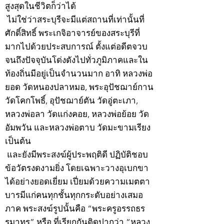
สูงสุดในชีวิตก็ว่าได้
ไม่ใช่ว่าสระบุรีจะมีแต่สถานที่เท่านั้นที่
ศักดิ์สิทธิ์ พระเกจิอาจารย์ของสระบุรีที่
มากไปด้วยประสบการณ์ ตั้งแต่อดีตจวบ
จนถึงปัจจุบันโด่งดังไปทั่วภูมิภาคและใน
ท้องถิ่นมีอยู่เป็นจำนวนมาก อาทิ หลวงพ่อ
ยอด วัดหนองปลาหมอ, พระอุปัชฌาย์กาน
วัดโคกโพธิ์, อุปัชฌาย์ตัน วัดอู่ตะเภา,
หลวงพ่อลา วัดแก่งคอย, หลวงพ่อย้อย วัด
อัมพวัน และหลวงพ่อตาบ วัดมะขามเรียง
เป็นต้น
และยังมีพระสงฆ์ผู้ประพฤติดี ปฏิบัติชอบ
ข้อวัตรงดงามยิ่ง โดยเฉพาะวางอุเบกขา
ได้อย่างยอดเยี่ยม เปี่ยมด้วยความเมตตา
บารมีแก่คนทุกชั้นทุกกระดับอย่างเสมอ
ภาค พระสงฆ์รูปนั้นคือ “พระครูอรรถธร
รมาทร” หรือ ที่เรียกกันติดปากว่า “หลวง