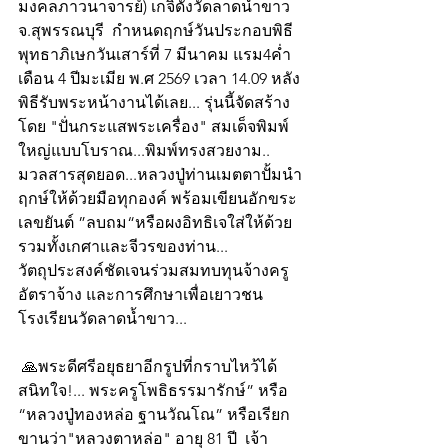
มงคลภาวนาจารย์) เกจิดังวัดลาดน้ำขาว 
จ.สุพรรณบุรี  กำหนดฤกษ์วันประกอบพิธี
พุทธาภิเษกวันเสาร์ที่ 7 มีนาคม แรม4ค่ำ
เดือน 4 ปีมะเมีย พ.ศ 2569 เวลา 14.09 หลัง
พิธีรับพระหน้างานได้เลย... รุ่นนี้จัดสร้าง
โดย "ปั่นกระแสพระเครื่อง" สมเด็จพิมพ์
ใหญ่แบบโบราณ...พิมพ์ทรงสวยงาม.. 
มวลสารสุดยอด...หลวงปู่ท่านเมตตาปั้มนำ
ฤกษ์ให้ด้วยมือทุกองค์ พร้อมเขียนอักขระ
เลขยันต์ ”ลบถม“หรือผงอิทธิเจใส่ให้ด้วย 
รวมทั้งเกศาและจีวรของท่าน... 
วัตถุประสงค์ชัดเจนร่วมสมทบทุนจ้างครู
อัตราจ้าง และการศึกษาเพื่อเยาวชน
โรงเรียนวัดลาดน้ำขาว...
 🙏พระดีศรีอยุธยาอีกรูปที่กราบไหว้ได้
สนิทใจ!... พระครูโพธิธรรมารักษ์” หรือ 
“หลวงปู่ทองหล่อ ฐานวัณโณ” หรือเรียก
ขานว่า"หลวงตาหล่อ" อายุ 81 ปี  เจ้า