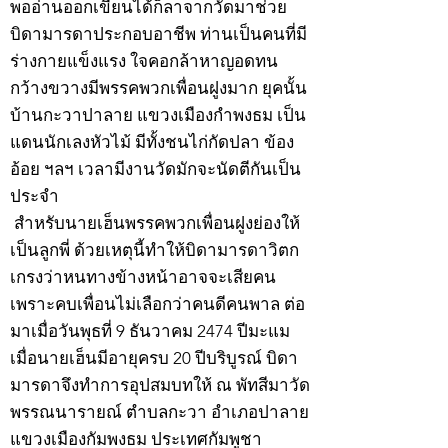
พออ่านออกเขียนได้ก็ลาจากวัดมาช่วย
บิดามารดาประกอบอาชีพ ท่านเป็นคนที่มี
ร่างกายแข็งแรง ใจคอกล้าหาญอดทน
กว้างขวางมีพรรคพวกเพื่อนฝูงมาก ยุคนั้น
บ้านกะวาปาลาย แขวงเมืองกำพงธม เป็น
แดนนักเลงหัวไม้ มีทั้งชนไก่กัดปลา ข้อง
อ้อย ฯลฯ เวลามีงานวัดมักจะนัดตีกันเป็น
ประจำ
สำหรับนายเฮ็นพรรคพวกเพื่อนฝูงย่องให้
เป็นลูกพี่ ด้วยเหตุนี้ทำให้บิดามารดาวิตก
เกรงว่าหนทางข้างหน้าอาจจะเสียคน
เพราะคบเพื่อนไม่เลือกว่าคนดีคนพาล ต่อ
มาเมื่อวันพุธที่ 9 ธันวาคม 2474 ปีมะแม
เมื่อนายเฮ็นมีอายุครบ 20 ปีบริบูรณ์ บิดา
มารดาจึงทำการอุปสมบทให้ ณ พัทสีมาวัด
พรรณนารายณ์ ตำบลกะวา อำเภอปาลาย
แขวงเมืองกัมพงธม ประเทศกัมพูชา