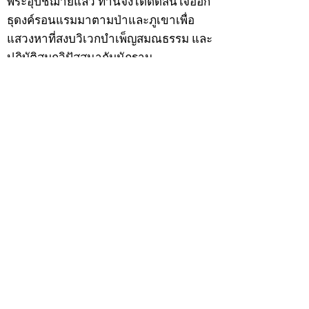
พระอุปัชฌาย์แล้ว ท่านจึงได้ตัดสินใจออก
ธุดงค์รอนแรมมาตามป่าและภูเขาเพื่อ
แสวงหาที่สงบวิเวกบำเพ็ญสมณธรรม และ
ปฏิบัติสมถวิปัสสนากัมมัฏฐาน
ต่อมาได้อยู่จำพรรษาที่ “วัดดอนทอง”
เมื่อปี 2479 ระหว่างจำพรรษาอยู่ที่นั่นได้
เป็นที่ศรัทธาของชาวบ้านดอนทองมาก
ด้วยมีศีลาจารวัตรงดงาม ครั้นเมื่อ หลวง
พ่อแพ เจ้าอาวาสวัดดอนทอง มรณภาพลง
ชาวบ้านได้นิมนต์หลวงพ่อเฮ็น ดำรง
ตำแหน่งเจ้าอาวาสสืบต่อมา ปี 2535 ได้
รับพระราชทานเลื่อนสมณศักดิ์เป็นพระครู
สัญญาบัตรที่ “พระครูอรรถธรรมทร”
หลวงพ่อเฮ็น ได้สร้างมงคลวัตถุไว้หลาย
รุ่นหลายแบบ อาทิ ผ้ายันต์อุษาสวรรค์ มี
พุทธคุณโดดเด่นด้านเมตตามหานิยม มี
ความเชื่อว่า เมื่อต้องการใช้ก่อนออกจาก