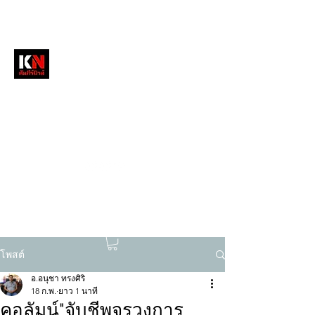
หนังสือพิมพ์คัมภีร์นิวส์
สื่อลึกวงการสงฆ์ เจาะตรงพระเครื่องดัง
tukompee07@gmail.com
0614034151
โพสต์
อ.อนุชา ทรงศิริ
18 ก.พ.
ยาว 1 นาที
คอลัมน์"จับชีพจรวงการ