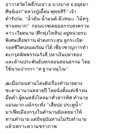
อาวาสวัดโพธิ์กบเจา อ.บางบาล จ.อยุธยา 
ศิษย์เอก"หลวงปู่เมี้ยน พุทฺธสิริ" เจ้า
ตำรับ5ม. "น้ำมัน-น้ำมนต์-มีdหมo -ไม้ครู-
ชานหมาก"  ก่อนบวชเคยออกรบสงคราม
ลาว-เวียดนาม (ศึกทุ่งไหหิน) อยู่หน่วยรบ
พิเศษเสือพราน ฝ่าดงกระสุน ลูกระเบิด 
รอดชีวิตปลอดภัยมาได้ เชี่ยวชาญการทำ
ตะกรุดฉัพพรรณรังสี,ปลาเงินปลาทอง 
และด้านประพันธ์บทกลอนสอนธรรม โดย
ใช้นามปากกา "ท ฐานวณฺโณ"
🙏เมื่อก่อนท่านโด่งดังเรื่องทำนายดวง
ชะตามานานหลายปี โดยนั่งตั้งแต่เช้าจน
มืดค่ำ ผู้คนหลั่งไหลมาทั่วสารทิศ ทำนาย
แม่นมาก แม้กระทั่ง "เสี่ยปอ ประตูน้ำ" 
มาเฟียเมืองกรุงในตำนานยังเคยมาให้
ท่านทำนาย แต่ปัจจุบันท่านไม่รับทำนาย
แล้วเพราะความชราภาพ