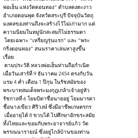
พ่อเฮ็น แห่งวัดดอนทอง” ตำบลดงตะงาว
อำเภอดอนพุด จังหวัดสระบุรี ปัจจุบันวัตถุ
มงคลของท่านถึงจะสร้างไว้ไม่เก่ามาก แต่
ความนิยมในหมู่นักสะสมก็ไม่ธรรมดา
โดยเฉพาะ “เหรียญรุ่นแรก” และ “พระ
กริ่งดอนทอง” สนนราคาเล่นหาสูงขึ้น
เรื่อย
ตามประวัติ หลวงพ่อเฮ็นท่านถือกำเนิด
เมื่อวันเสาร์ที่ 9 ธันวาคม 2454 ตรงกับวัน
แรม 4 ค่ำ เดือน 1 ปีกุน ในรัชสมัยของ
พระบาทสมเด็จพระมงกุฎเกล้าเจ้าอยู่หัว
รัชกาลที่ 6 โยมบิดาชื่อนายอยู่ โยมมารดา
ชื่อนางเขียว ศิริวงษ์ ซึ่งมีอาชีพเกษตรกร
เมื่ออายุได้ 8 ขวบได้ ไปศึกษาอักขระสมัย
ทั้งไทยและขอมกับพระอาจารย์แก้ว วัด
พรรณนารายณ์ ซึ่งอยู่ไกล้บ้านของท่าน