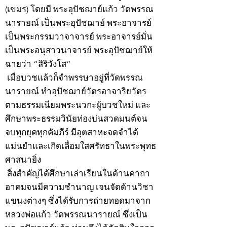
(เขมร) โดยมี พระอุปัชฌาย์แก้ว วัดพรรณ
นารายณ์ เป็นพระอุปัชฌาย์ พระอาจารย์
เป็นพระกรรมวาจาจารย์ พระอาจารย์มั่น
เป็นพระอนุสาวนาจารย์ พระอุปัชฌาย์ให้
ฉายว่า “สิริวังโส”
เมื่อบวชแล้วก็จำพรรษาอยู่ที่วัดพรรณ
นารายณ์ ทำอุปัชฌาย์วัตรอาจาริยวัตร
ตามธรรมเนียมพระนวกะผู้บวชใหม่ และ
ศึกษาพระธรรมวินัยท่องบ่นสวดมนต์จน
จบทุกยุคทุกคัมภีร์ มีอุตสาหะจดจำได้
แม่นยำและเกิดเลื่อมใสศรัทธาในพระพุทธ
ศาสนายิ่ง
สิ่งสำคัญได้ศึกษาเล่าเรียนในด้านคาถา
อาคมจนมีความชำนาญ เจนจัดด้านวิชา
แขนงต่างๆ ซึ่งได้รับการถ่ายทอดมาจาก
หลวงพ่อแก้ว วัดพรรณนารายณ์ ซึ่งเป็น