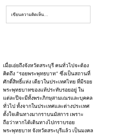
เขียนความคิดเห็น…
คอลัมน์"จับชีพจรวงการ
คอลัมน์"จับชีพจ
พระ"ประจำพุธที่ 29
พระ"ประจำอังคาร
กรกฎาคม 2569
กรกฎาคม 2569
©2020 by kampeenews. Proudly created with Wix.com
เมื่อเอ่ยถึงจังหวัดสระบุรี คนทั่วไปจะต้อง
คิดถึง “รอยพระพุทธบาท” ซึ่งเป็นสถานที่
ศักดิ์สิทธิ์แห่ง เดียวในประเทศไทย ที่มีรอย
พระพุทธบาทของแท้ประทับรอยอยู่ ใน
แต่ละปีจะมีทั้งพระภิกษุสามเณรและบุคคล
ทั่วไป ทั้งจากในประเทศและต่างประเทศ
ตั้งใจเดินทางมากราบนมัสการ เพราะ
ถือว่าหากได้เดินทางไปกราบรอย
พระพุทธบาท จังหวัดสระบุรีแล้ว เป็นมงคล