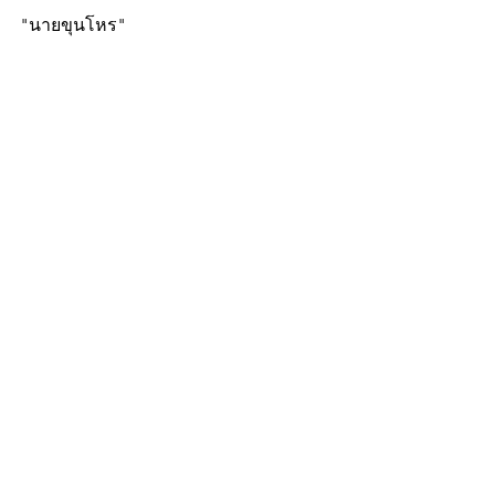
"นายขุนโหร"