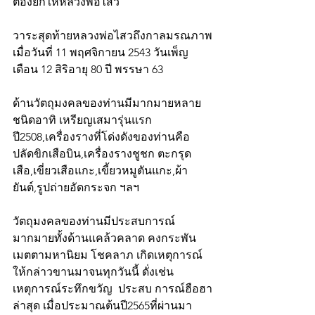
ต้องยกให้หลวงพ่อไสว 
วาระสุดท้ายหลวงพ่อไสวถึงกาลมรณภาพ
เมื่อวันที่ 11 พฤศจิกายน 2543 วันเพ็ญ
เดือน 12 สิริอายุ 80 ปี พรรษา 63
ด้านวัตถุมงคลของท่านมีมากมายหลาย
ชนิดอาทิ เหรียญเสมารุ่นแรก 
ปี2508,เครื่องรางที่โด่งดังของท่านคือ 
ปลัดขิกเสือบิน,เครื่องรางชูชก ตะกรุด
เสือ,เขี่ยวเสือแกะ,เขี้ยวหมูตันแกะ,ผ้า
ยันต์,รูปถ่ายอัดกระจก ฯลฯ 
วัตถุมงคลของท่านมีประสบการณ์
มากมายทั้งด้านแคล้วคลาด คงกระพัน 
เมตตามหานิยม โชคลาภ เกิดเหตุการณ์
ให้กล่าวขานมาจนทุกวันนี้ ดั่งเช่น
เหตุการณ์ระทึกขวัญ  ประสบ การณ์ฮือฮา
ล่าสุด เมื่อประมาณต้นปี2565ที่ผ่านมา 