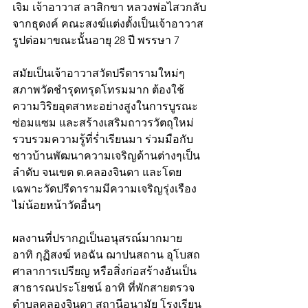
เจิม เจ้าอาวาส ลาสิกขา หลวงพ่อไสวกลับ
จากธุดงค์ คณะสงฆ์แต่งตั้งเป็นเจ้าอาวาส
รูปต่อมาขณะนั้นอายุ 28 ปี พรรษา 7
สมัยเป็นเจ้าอาวาสวัดปรีดารามใหม่ๆ 
สภาพวัดชำรุดทรุดโทรมมาก ต้องใช้
ความวิริยอุตสาหะอย่างสูงในการบูรณะ
ซ่อมแซม และสร้างเสริมถาวรวัตถุใหม่ 
รวบรวมความรู้ที่ร่ำเรียนมา ร่วมมือกับ
ชาวบ้านพัฒนาความเจริญด้านต่างๆเป็น
ลำดับ จนเขต ต.คลองจินดา และโดย
เฉพาะวัดปรีดารามมีความเจริญรุ่งเรือง
ไม่น้อยหน้าวัดอื่นๆ
ผลงานที่ปรากฏเป็นอนุสรณ์มากมาย 
อาทิ กุฏิสงฆ์ หอฉัน ฌาปนสถาน อุโบสถ 
ศาลาการเปรียญ หรือสิ่งก่อสร้างอันเป็น
สาธารณประโยชน์ อาทิ ที่พักสายตรวจ
ตำบลคลองจินดา สถานีอนามัย โรงเรียน