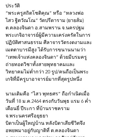
ประวัติ
“พระครูสถิตโชติคุณ” หรือ “หลวงพ่อ
ไสว ฐิตวัณโณ” วัดปรีดาราม (ยายส้ม) 
ต.คลองจินดา อ.สามพราน จ.นครปฐม 
พระเกจิอาจารย์ผู้มีความเคร่งครัดในการ
ปฏิบัติศาสนธรรม ศีลาจารวัตรงดงามและ
เมตตาบารมีสูง ได้รับการขนานนามว่า 
“เทพเจ้าแห่งคลองจินดา” ด้วยมีบรมครู
ถ่ายทอดวิชาทั้งสายพุทธาคมและ
วิทยาคมไม่ต่ำกว่า 20 รูป/คนถือเป็นพระ
เกจิที่มีครูบาอาจารย์มากที่สุดรูปหนึ่ง
นามเดิมคือ “ไสว พุทธศร” ถือกำเนิดเมื่อ
วันที่ 18 ม.ค.2464 ตรงกับวันพุธ แรม 6 ค่ำ 
เดือนยี่ ปีระกา ที่บ้านราชคราม 
จ.พระนครศรีอยุธยา
บิดาเป็นผู้ใหญ่บ้าน หลังบิดาเสียชีวิตจึง
อพยพมาอยู่กับญาติที่ ต.คลองจินดา 