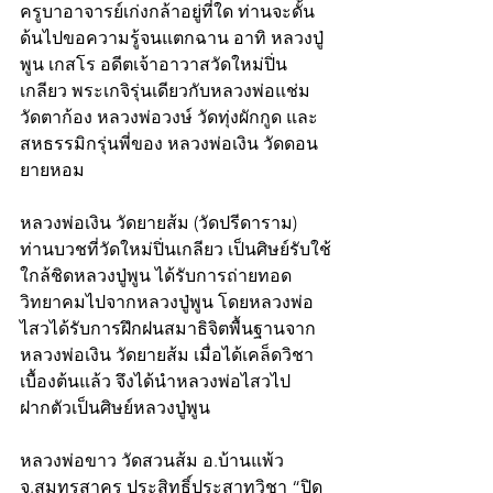
ครูบาอาจารย์เก่งกล้าอยู่ที่ใด ท่านจะดั้น
ด้นไปขอความรู้จนแตกฉาน อาทิ หลวงปู่
พูน เกสโร อดีตเจ้าอาวาสวัดใหม่ปิ่น
เกลียว พระเกจิรุ่นเดียวกับหลวงพ่อแช่ม 
วัดตาก้อง หลวงพ่อวงษ์ วัดทุ่งผักกูด และ
สหธรรมิกรุ่นพี่ของ หลวงพ่อเงิน วัดดอน
ยายหอม 
หลวงพ่อเงิน วัดยายส้ม (วัดปรีดาราม) 
ท่านบวชที่วัดใหม่ปิ่นเกลียว เป็นศิษย์รับใช้
ใกล้ชิดหลวงปู่พูน ได้รับการถ่ายทอด
วิทยาคมไปจากหลวงปู่พูน โดยหลวงพ่อ
ไสวได้รับการฝึกฝนสมาธิจิตพื้นฐานจาก
หลวงพ่อเงิน วัดยายส้ม เมื่อได้เคล็ดวิชา
เบื้องต้นแล้ว จึงได้นำหลวงพ่อไสวไป
ฝากตัวเป็นศิษย์หลวงปู่พูน 
หลวงพ่อขาว วัดสวนส้ม อ.บ้านแพ้ว 
จ.สมุทรสาคร ประสิทธิ์ประสาทวิชา “ปิด