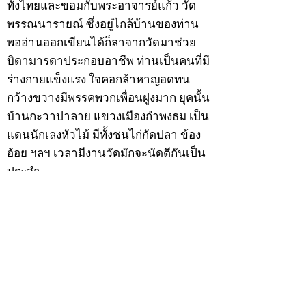
ทั้งไทยและขอมกับพระอาจารย์แก้ว วัด
พรรณนารายณ์ ซึ่งอยู่ไกล้บ้านของท่าน
พออ่านออกเขียนได้ก็ลาจากวัดมาช่วย
บิดามารดาประกอบอาชีพ ท่านเป็นคนที่มี
ร่างกายแข็งแรง ใจคอกล้าหาญอดทน
กว้างขวางมีพรรคพวกเพื่อนฝูงมาก ยุคนั้น
บ้านกะวาปาลาย แขวงเมืองกำพงธม เป็น
แดนนักเลงหัวไม้ มีทั้งชนไก่กัดปลา ข้อง
อ้อย ฯลฯ เวลามีงานวัดมักจะนัดตีกันเป็น
ประจำ
สำหรับนายเฮ็นพรรคพวกเพื่อนฝูงย่องให้
เป็นลูกพี่ ด้วยเหตุนี้ทำให้บิดามารดาวิตก
เกรงว่าหนทางข้างหน้าอาจจะเสียคน
เพราะคบเพื่อนไม่เลือกว่าคนดีคนพาล ต่อ
มาเมื่อวันพุธที่ 9 ธันวาคม 2474 ปีมะแม
เมื่อนายเฮ็นมีอายุครบ 20 ปีบริบูรณ์ บิดา
มารดาจึงทำการอุปสมบทให้ ณ พัทสีมาวัด