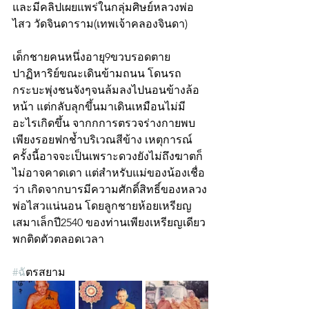
และมีคลิปเผยแพร่ในกลุ่มศิษย์หลวงพ่อ
ไสว วัดจินดาราม(เทพเจ้าคลองจินดา) 
เด็กชายคนหนึ่งอายุ9ขวบรอดตาย
ปาฏิหาริย์ขณะเดินข้ามถนน โดนรถ
กระบะพุ่งชนจังๆจนล้มลงไปนอนข้างล้อ
หน้า แต่กลับลุกขึ้นมาเดินเหมือนไม่มี
อะไรเกิดขึ้น จากกการตรวจร่างกายพบ
เพียงรอยฟกช้ำบริเวณสีข้าง เหตุการณ์
ครั้งนี้อาจจะเป็นเพราะดวงยังไม่ถึงฆาตก็
ไม่อาจคาดเดา แต่สำหรับแม่ของน้องเชื่อ
ว่า เกิดจากบารมีความศักดิ์สิทธิ์ของหลวง
พ่อไสวแน่นอน โดยลูกชายห้อยเหรียญ
เสมาเล็กปี2540 ของท่านเพียงเหรียญเดียว
พกติดตัวตลอดเวลา
#ฉ
ัตรสยาม