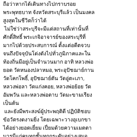
ถือว่าหากได้เดินทางไปกราบรอย
พระพุทธบาท จังหวัดสระบุรีแล้ว เป็นมงคล
สูงสุดในชีวิตก็ว่าได้
ไม่ใช่ว่าสระบุรีจะมีแต่สถานที่เท่านั้นที่
ศักดิ์สิทธิ์ พระเกจิอาจารย์ของสระบุรีที่
มากไปด้วยประสบการณ์ ตั้งแต่อดีตจวบ
จนถึงปัจจุบันโด่งดังไปทั่วภูมิภาคและใน
ท้องถิ่นมีอยู่เป็นจำนวนมาก อาทิ หลวงพ่อ
ยอด วัดหนองปลาหมอ, พระอุปัชฌาย์กาน
วัดโคกโพธิ์, อุปัชฌาย์ตัน วัดอู่ตะเภา,
หลวงพ่อลา วัดแก่งคอย, หลวงพ่อย้อย วัด
อัมพวัน และหลวงพ่อตาบ วัดมะขามเรียง
เป็นต้น
และยังมีพระสงฆ์ผู้ประพฤติดี ปฏิบัติชอบ
ข้อวัตรงดงามยิ่ง โดยเฉพาะวางอุเบกขา
ได้อย่างยอดเยี่ยม เปี่ยมด้วยความเมตตา
บารมีแก่คนทุกชั้นทุกกระดับอย่างเสมอ