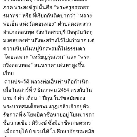
ภาค พระสงฆ์รูปนั้นคือ “พระครูอรรถธร
รมาทร” หรือ ที่เรียกกันติดปากว่า “หลวง
พ่อเฮ็น แห่งวัดดอนทอง” ตำบลดงตะงาว
อำเภอดอนพุด จังหวัดสระบุรี ปัจจุบันวัตถุ
มงคลของท่านถึงจะสร้างไว้ไม่เก่ามาก แต่
ความนิยมในหมู่นักสะสมก็ไม่ธรรมดา
โดยเฉพาะ “เหรียญรุ่นแรก” และ “พระ
กริ่งดอนทอง” สนนราคาเล่นหาสูงขึ้น
เรื่อย
ตามประวัติ หลวงพ่อเฮ็นท่านถือกำเนิด
เมื่อวันเสาร์ที่ 9 ธันวาคม 2454 ตรงกับวัน
แรม 4 ค่ำ เดือน 1 ปีกุน ในรัชสมัยของ
พระบาทสมเด็จพระมงกุฎเกล้าเจ้าอยู่หัว
รัชกาลที่ 6 โยมบิดาชื่อนายอยู่ โยมมารดา
ชื่อนางเขียว ศิริวงษ์ ซึ่งมีอาชีพเกษตรกร
เมื่ออายุได้ 8 ขวบได้ ไปศึกษาอักขระสมัย