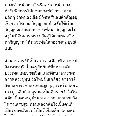
ทองเข้าหน้าผาก” หรือลงนะหน้าทอง
ตำรับพิสดารให้แก่หลวงพ่อไสว ,  พระ
ปลัดตู่ วัดหนองเสือ มีวิชาเร้นลับสำคัญอยู่ 
เรียกว่า วิชาตกวิญญาณ สำหรับใช้เรียก
วิญญาณคนตกน้ำตายเพื่อนำวิญญาณไป
อยู่ในที่อันควร พระปลัดตู่ได้ถ่ายทอดวิชา
ตกวิญญาณให้หลวงพ่อไสวอย่างสมบูรณ์
แบบ
ส่วนอาจารย์ที่เป็นฆราวาสมีอาทิ อาจารย์
ยัง เพชรบุรี เป็นครูสักยันต์ชื่อดังระดับ
ประเทศ เคยบวชเรียนและศึกษาพุทธาคม
จากหลวงปู่พูน วัดใหม่ปิ่นเกลียว อาจารย์
ยังเก่งทางวิชาสะเดาะลูกกุญแจหรือกลอน
ประตู,  เสือย้อยชูรอด เป็นเสือร้ายจำใจใน
อดีต เป็นคนหมู่บ้านถนนขาด แถวเกาะวัง
ไทร นครปฐม ตอนหลังกลับใจเป็นคนดี
เป็นจอมขมังเวทย์เป็นที่เลื่องลือ หลวงพ่อ