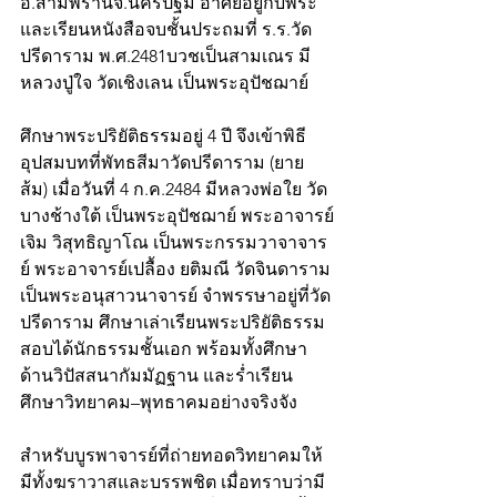
อ.สามพรานจ.นครปฐม อาศัยอยู่กับพระ
และเรียนหนังสือจบชั้นประถมที่ ร.ร.วัด
ปรีดาราม พ.ศ.2481บวชเป็นสามเณร มี
หลวงปู่ใจ วัดเชิงเลน เป็นพระอุปัชฌาย์
ศึกษาพระปริยัติธรรมอยู่ 4 ปี จึงเข้าพิธี
อุปสมบทที่พัทธสีมาวัดปรีดาราม (ยาย
ส้ม) เมื่อวันที่ 4 ก.ค.2484 มีหลวงพ่อใย วัด
บางช้างใต้ เป็นพระอุปัชฌาย์ พระอาจารย์
เจิม วิสุทธิญาโณ เป็นพระกรรมวาจาจาร
ย์ พระอาจารย์เปลื้อง ยติมณี วัดจินดาราม 
เป็นพระอนุสาวนาจารย์ จำพรรษาอยู่ที่วัด
ปรีดาราม ศึกษาเล่าเรียนพระปริยัติธรรม 
สอบได้นักธรรมชั้นเอก พร้อมทั้งศึกษา
ด้านวิปัสสนากัมมัฏฐาน และร่ำเรียน
ศึกษาวิทยาคม–พุทธาคมอย่างจริงจัง
สำหรับบูรพาจารย์ที่ถ่ายทอดวิทยาคมให้ 
มีทั้งฆราวาสและบรรพชิต เมื่อทราบว่ามี