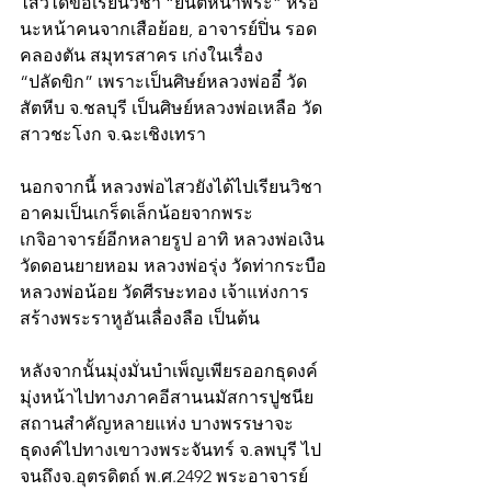
ไสวได้ขอเรียนวิชา “ยันต์หน้าพระ” หรือ
นะหน้าคนจากเสือย้อย, อาจารย์ปิ่น รอด 
คลองตัน สมุทรสาคร เก่งในเรื่อง 
“ปลัดขิก” เพราะเป็นศิษย์หลวงพ่ออี๋ วัด
สัตหีบ จ.ชลบุรี เป็นศิษย์หลวงพ่อเหลือ วัด
สาวชะโงก จ.ฉะเชิงเทรา
นอกจากนี้ หลวงพ่อไสวยังได้ไปเรียนวิชา
อาคมเป็นเกร็ดเล็กน้อยจากพระ
เกจิอาจารย์อีกหลายรูป อาทิ หลวงพ่อเงิน 
วัดดอนยายหอม หลวงพ่อรุ่ง วัดท่ากระบือ 
หลวงพ่อน้อย วัดศีรษะทอง เจ้าแห่งการ
สร้างพระราหูอันเลื่องลือ เป็นต้น 
หลังจากนั้นมุ่งมั่นบำเพ็ญเพียรออกธุดงค์ 
มุ่งหน้าไปทางภาคอีสานนมัสการปูชนีย
สถานสำคัญหลายแห่ง บางพรรษาจะ
ธุดงค์ไปทางเขาวงพระจันทร์ จ.ลพบุรี ไป
จนถึงจ.อุตรดิตถ์ พ.ศ.2492 พระอาจารย์