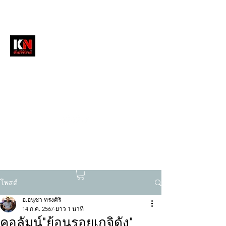
หนังสือพิมพ์คัมภีร์นิวส์
สื่อลึกวงการสงฆ์ เจาะตรงพระเครื่องดัง
tukompee07@gmail.com
0614034151
โพสต์
อ.อนุชา ทรงศิริ
14 ก.ค. 2567
ยาว 1 นาที
คอลัมน์"ย้อนรอยเกจิดัง"