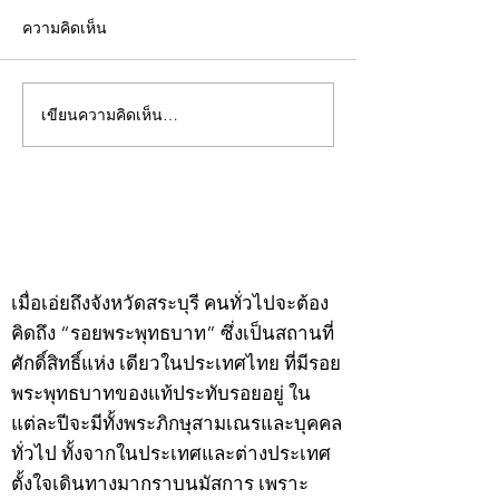
ความคิดเห็น
เขียนความคิดเห็น…
คอลัมน์"จับชีพจรวงการ
คอลัมน์"จับชีพจ
พระ"ประจำพุธที่ 29
พระ"ประจำอังคาร
กรกฎาคม 2569
กรกฎาคม 2569
©2020 by kampeenews. Proudly created with Wix.com
เมื่อเอ่ยถึงจังหวัดสระบุรี คนทั่วไปจะต้อง
คิดถึง “รอยพระพุทธบาท” ซึ่งเป็นสถานที่
ศักดิ์สิทธิ์แห่ง เดียวในประเทศไทย ที่มีรอย
พระพุทธบาทของแท้ประทับรอยอยู่ ใน
แต่ละปีจะมีทั้งพระภิกษุสามเณรและบุคคล
ทั่วไป ทั้งจากในประเทศและต่างประเทศ
ตั้งใจเดินทางมากราบนมัสการ เพราะ