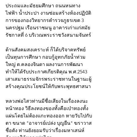
ประถมและมัธยมศึกษา ถนนหนทาง 
ไฟฟ้า น้ำประปา งานซ่อมสร้างห้องปฏิบัติ
การของกองวิทยากรตำรวจภูธรเขต 3 
นครปฐม เรือนราชมนู อาคารเก่าแก่สมัย
รัชกาลที่ 6 บริเวณพระราชวังสนามจันทร์
ด้านสังคมสงเคราะห์ ก็ได้บริจาคทรัพย์
เป็นทุนการศึกษา กอบกู้อุทกภัยน้ำท่วม
ใหญ่ ต.คลองจินดา ผลงานการพัฒนา 
ทำให้ได้รับประกาศเกียรติคุณ พ.ศ.2543 
เสาเสมาธรรมจักรพระราชทานในฐานะผู้
สร้างคุณประโยชน์ให้กับพระพุทธศาสนา
หลวงพ่อไสวท่านมีชื่อเสียงในเรื่องลงนะ
หน้าทอง วิธีลงทองของทั้งคือเป่าทองทั้ง
แผ่นโดยไม่ต้องแกะทองออก หายวับไปกับ
ตา ขนาด "อาจารย์เปล่ง บุญยืน" ฆราวาส
ชื่อดัง ท่านยังยอมรับว่าเรื่องมหาเสน่ห์