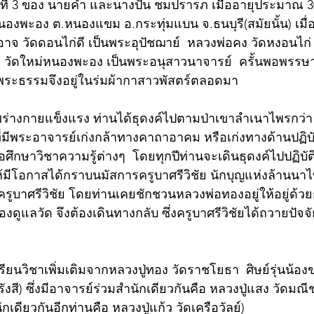
ที่ 3 ของ นายคำ และนางปั่น ชมปรารภ เมื่ออายุประมาณ 30 
งพะอง ต.หนองแขม อ.กระทุ่มแบน จ.ธนบุรี(สมัยนั้น) เมื่อวั
อาจ วัดดอนไก่ดี เป็นพระอุปัชฌาย์  หลวงพ่อคง วัดหงอนไก
 วัดใหม่หนองพะอง เป็นพระอนุสาวนาจารย์  ครั้นพอพรรษาแ
ระธรรมจึงอยู่ในร่มผ้ากาสาวพัสตร์ตลอดมา
าพร่างกายแข็งแรง ท่านได้ธุดงค์ไปตามป่าเขาลำเนาไพรกว่า 3
ที่มีพระอาจารย์เก่งกล้าทางคาถาอาคม หรือเก่งทางด้านปฏิ
อขอศึกษาวิชาความรู้ต่างๆ  โดยทุกปีท่านจะเดินธุดงค์ไปปฏิบั
มีโอกาสได้กราบนมัสการครูบาศรีวิชัย นักบุญแห่งล้านนาไทย
ูบาศรีวิชัย โดยท่านเคยชักชวนหลวงพ่อทองอยู่ให้อยู่ด้วย
้องดูแลวัด จึงต้องเดินทางกลับ ซึ่งครูบาศรีวิชัยได้ถวายปัจจ
เรียนวิชาเพิ่มเติมจากหลวงปู่ทอง วัดราชโยธา  ศิษย์รุ่นน้
งสี) ซึ่งมีอาจารย์ร่วมสำนักเดียวกันคือ หลวงปู่แสง วัดมณี
ักเดียวกันอีกท่านคือ หลวงปู่แก้ว วัดเครือวัลย์) 