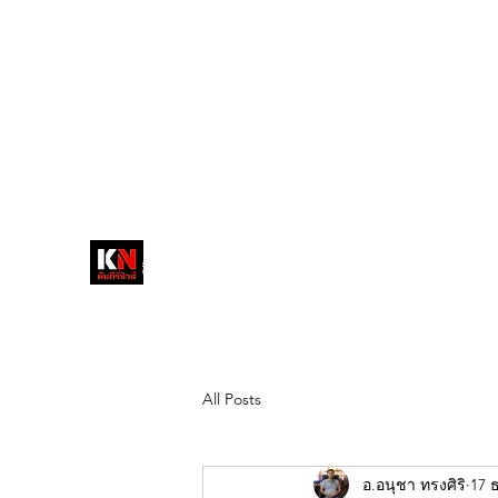
tukompee07@gmail.com
0614034151
หน้าหลัก
พระ
หนังสือพิมพ์คัมภีร์นิ
วส์
สื่อลึกวงการสงฆ์ เจาะตรงพระเครื่อง
ดัง
All Posts
อ.อนุชา ทรงศิริ
17 