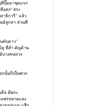
ที่ปั๊มมาชุดแรก 
” คือตก”สระ
ุตาธิการี” แล้ว
ย์ลูกหา ส่วนที่
ุ่นดับดาว” 
ู ที่สำ คัญด้าน
ศิษย์บางคนหวง
นอกนั้นก็เป็นพวก
เด็จ มีพระ
้จักแพร่หลายและ
หลายรูปแบบ (เสือ