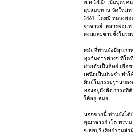
พ.ค.2430  เป็นบุตรคน
อุปสมบท ณ วัดใหม่หนอ
2461  โดยมี หลวงพ่อ
จาจารย์  หลวงพ่อแห 
สงบและซาบซึ้งในรสพ
สมัยที่ท่านยังมีสุขภ
ทุรกันดารต่างๆ ที่ใด
ฝากตัวเป็นศิษย์ เพื่
เหนือเป็นประจำ ทำให้
ศิษย์ในกรรมฐานของคร
ทองอยู่ยังติดภาระที่ต
ให้อยู่เสมอ 
นอกจากนี้ ท่านยังได้
พุฒาจารย์ (โต พรหมรั
จ.ลพบุรี (ศิษย์ร่วมสำน