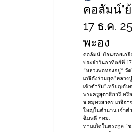
คอลัมน์"ย
17 ธ.ค. 2
พะอง
คอลัมน์"ย้อนรอยเกจิ
ประจำวันอาทิตย์ที่ 17
“หลวงพ่อทองอยู่” วั
เกจิดังร่วมยุค"หลวงป
เจ้าตำรับ”เหรียญดับด
พระครูสุตาธิการี หร
จ.สมุทรสาคร เกจิอาจ
ใหญ่ในตำนาน เจ้าตำรั
ฉิมพลี กทม.
ท่านเกิดในตระกูล “ชมป