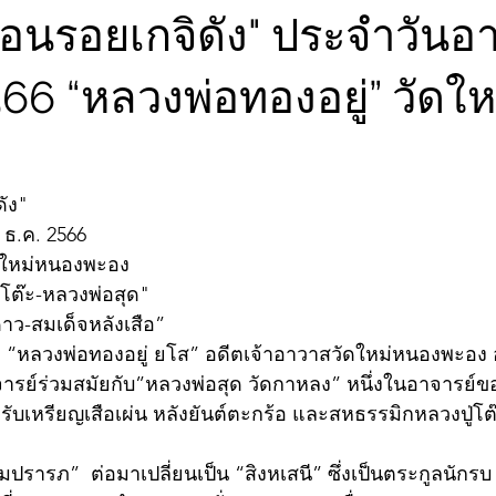
้อนรอยเกจิดัง" ประจำวันอาท
566 “หลวงพ่อทองอยู่” วัดใ
ดัง"
 ธ.ค. 2566
ดใหม่หนองพะอง 
ู่โต๊ะ-หลวงพ่อสุด"
าว-สมเด็จหลังเสือ”
ือ “หลวงพ่อทองอยู่ ยโส” อดีตเจ้าอาวาสวัดใหม่หนองพะอง 
ารย์ร่วมสมัยกับ”หลวงพ่อสุด วัดกาหลง” หนึ่งในอาจารย์ข
บเหรียญเสือเผ่น หลังยันต์ตะกร้อ และสหธรรมิกหลวงปู่โต๊ะ
รารภ”  ต่อมาเปลี่ยนเป็น “สิงหเสนี” ซึ่งเป็นตระกูลนักรบ เมื