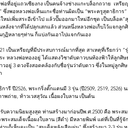
วงพ่อที่อยู่แถวเซียงกง เป็นคนจ้างช่างแกะบล็อกถวาย  เหรียญ
” ซึ่งพอหลวงพ่อเห็นแกะชื่อท่านผิดเป็น “พระครูสุตาธิการ
ใหม่เพิ่มสระอีเข้าไป แล้วปั๊มออกมาใหม่อีกชุด เป็นบล็อค”ส
ลังจากที่ได้ปลุกเสกแล้ว ส่วนหนึ่งหลวงพ่อเก็บไว้แจกลูกศิษ
นกุฏิหลายๆท่าน ก็แบ่งกันเอาไปแจกกันเอง 
21 เป็นเหรียญที่มีประสบการณ์มากที่สุด สาเหตุที่เรียกว่า “ร
 หลวงพ่อทองอยู่ ได้แสดงวิชาดับดาวบนท้องฟ้าให้ลูกศิษย์ด
ปดาวอยู่ 3 ดวงจึงสอดคล้องกับชื่อรุ่นว่าดับดาว ซึ่งในหมู่ลูก
ก
ิการี ปี2526, พระกริ่งตั๊กแตนมี 3 รุ่น (ปี2509, 2519, 2526) 
าพถ่าย, ท้าวเวสสุวัณ เนื้อผงใบลาน เป็นต้น
ด้รับความนิยมสูงสุด ท่านสร้างมาก่อนปีพ.ศ.2500 คือ พระสม
พระสมเด็จเนื้อผงใบลาน (สีดำ) มีหลายพิมพ์ แต่ที่เป็นที่รู
านก็เห็นจะเป็น "สมเด็จหลังเสือเผ่น" ซึ่งสร้างมา 2-3 รุ่น 