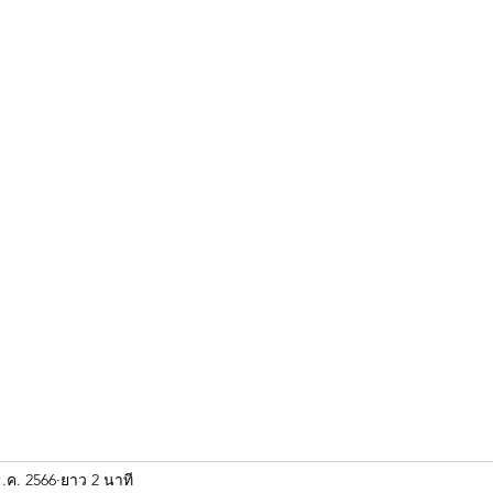
ขุนแผน khun paen
พระเก่าใหม่ยอดนิยม
ร้านพระเอกคัมภีร์
พระกริ
ธ.ค. 2566
ยาว 2 นาที