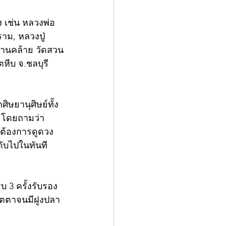
ง เช่น หลวงพ่อ
าม, หลวงปู่
ท่านคล้าย วัดสวน
หีบ จ.ชลบุรี 
ศิษยานุศิษย์ทั้ง
ู โดยถามว่า 
าต้องการดูดวง
ดับไปในทันที
 3 ครั้งรับรอง
เมตตาจนมีฝูงปลา