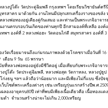
ลวงปู่โต๊ะ วัดประดู่ฉิมพลี กรุงเทพฯ โดยเรียนวิชายันต์ตร
 สมุทรสาคร มาด้วยกัน งานไหนมีปลุกเสกเครื่องรางของขลัง หร
บหลวงพ่อทองอยู่เคียงคู่กันเสมอ และท่านเป็นพระเกจิอาจารย์ 
นงานครบรอบวันเกิดของท่านทุกปี อีกสามองค์ที่เหลือ องค์แ
งเทพฯ องค์ที่ 2 หลวงพ่อฮะ วัดดอนไก่ดี สมุทรสาคร องค์ที่ 3 
งวัดเรื่อยมาจนถึงแก่มรณภาพลงด้วยโรคชราเมื่อวันที่ 16 
 9  เดือน 9 วัน  65 พรรษา
ยที่หลวงพ่อทองอยู่ยังมีชีวิตอยู่ เมื่อเทียบกับพระเกจิอาจารย์
วงปู่โต๊ะ วัดประดู่ฉิมพลี, หลวงพ่อสุด วัดกาหลง, หลวงปู่ธูป 
โก่งธนู ฯลฯ แล้วถือว่าน้อยมาก และมีเพียงไม่กี่แบบ ซึ่งปั
็บไซต์พระเครื่องต่างๆ เช่น เหรียญรุ่นแรกสร้างปีพ.ศ.2509 จ
ฉลองอายุครบ80ปี เท่าที่พบมีเพียงเนื้อเดียวคือ เนื้อทองแดง
ะรมดำ  จำนวนสร้างน่าจะไม่เกิน 2,000เหรียญ 