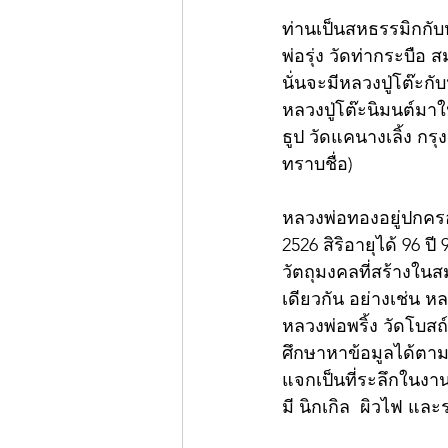
ท่านเป็นสหธรรมิกกับห
พ่อรุ่ง วัดท่ากระบือ
นั่นจะมีหลวงปู่โต๊ะกั
หลวงปู่โต๊ะนิมนต์มาใ
ธูป วัดแคนางเลิ้ง กรุ
ทราบชื่อ) 	
หลวงพ่อทองอยู่ปกครอ
2526 สิริอายุได้ 96 ปี
วัตถุมงคลที่สร้างในสมั
เดียวกัน อย่างเช่น หล
หลวงพ่อพริ้ง วัดโบสถ์
ศึกษาหาข้อมูลได้ตามเว
แจกเป็นที่ระลึกในงาน
มี นิกเกิล  ผิวไฟ แล