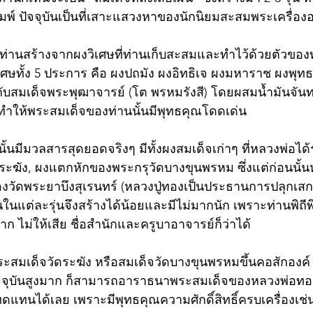
ิมพ์ ปัจจุบันเป็นที่เสาะแสวงหาของนักนิยมสะสมพระเครื่อง
ท่านสร้างจากผงวิเศษที่ท่านเก็บสะสมและทำไว้ด้วยตัวของท
ษทั้ง 5 ประการ คือ ผงปถมัง ผงอิทธิเจ ผงมหาราช ผงพุทธ
กับสมเด็จพระพุฒาจารย์ (โต พรหมรังสี) โดยผสมน้ำมันจั
ย ทำให้พระสมเด็จของท่านนั้นมีพุทธคุณโดดเด่น
นั้นมีมวลสารสุดยอดจริงๆ มีทั้งผงสมเด็จเก่าๆ ที่หลวงพ่อได้
ฆัง, ผงแตกหักของพระกรุวัดบางขุนพรหม ซึ่งแต่ก่อนนั้นห
องวัดพระยาบึงสุเรนทร์ (หลวงปู่ทองเป็นประธานการปลุกเสก)
นในแต่ละรุ่นจึงสร้างได้น้อยและมีไม่มากนัก เพราะท่านพิถี
ก ไม่ให้เสีย ชื่อสำนักและครูบาอาจารย์ก็ว่าได้
มเด็จวัดระฆัง หรือสมเด็จวัดบางขุนพรหมขึ้นคอสักองค์ แ
ุบันสูงมาก ก็สามารถอาราธนาพระสมเด็จของหลวงพ่อทองอย
ทนได้เลย เพราะมีพุทธคุณความศักดิ์สิทธิ์ครบเครื่องเช่น