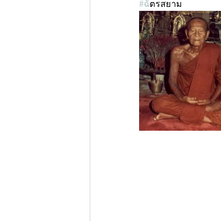
#ฉ
ัตรสยาม