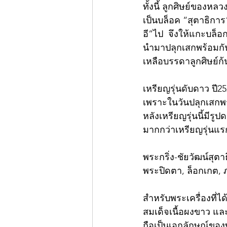
ทั้งนี้ ลูกศิษย์ของหล
เป็นบล็อค “สุตาธิการ
อี”ไป  จึงให้แกะบล็อก
นำมาปลุกเสกพร้อมกันห
เหลือบรรดาลูกศิษย์ก้
เหรียญรุ่นดับดาว ปี25
เพราะในวันปลุกเสกพระ
หลังเหรียญรุ่นนี้มีรู
มากกว่าเหรียญรุ่นแร
พระกริ่ง-ชัยวัฒน์สุตาธ
พระปิดตา, ล็อกเกต, ภ
สำหรับพระเครื่องที่ไ
สมเด็จเนื้อผงขาว และ
ถือเป็นเอกลักษณ์ของท่