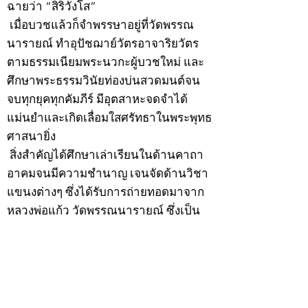
ฉายว่า “สิริวังโส”
เมื่อบวชแล้วก็จำพรรษาอยู่ที่วัดพรรณ
นารายณ์ ทำอุปัชฌาย์วัตรอาจาริยวัตร
ตามธรรมเนียมพระนวกะผู้บวชใหม่ และ
ศึกษาพระธรรมวินัยท่องบ่นสวดมนต์จน
จบทุกยุคทุกคัมภีร์ มีอุตสาหะจดจำได้
แม่นยำและเกิดเลื่อมใสศรัทธาในพระพุทธ
ศาสนายิ่ง
สิ่งสำคัญได้ศึกษาเล่าเรียนในด้านคาถา
อาคมจนมีความชำนาญ เจนจัดด้านวิชา
แขนงต่างๆ ซึ่งได้รับการถ่ายทอดมาจาก
หลวงพ่อแก้ว วัดพรรณนารายณ์ ซึ่งเป็น
พระอุปัชฌาย์แล้ว ท่านจึงได้ตัดสินใจออก
ธุดงค์รอนแรมมาตามป่าและภูเขาเพื่อ
แสวงหาที่สงบวิเวกบำเพ็ญสมณธรรม และ
ปฏิบัติสมถวิปัสสนากัมมัฏฐาน
ต่อมาได้อยู่จำพรรษาที่ “วัดดอนทอง”