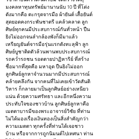
มงคลหาทุนทรัพย์มานานนับ 10 ปี ที่โด่ง
ดังมากคือ ตะกรุดจารมือ ผ้ายันต์ เสื้อยันต์ 
สุดยอดคงกระพันชาตรี แคล้วคลาด ลูก
ศิษย์ทุกคนมีประสบการณ์กันทั่วหน้า ปืน
ยิงไม่ออกจนลำกล้องพังก็มีมาแล้ว
เหรียญยันต์จารมือรุ่นแรกดังทะลุฟ้า ลูก
ศิษย์บูชาติดตัวล้วนพานพบประสบการณ์ 
รถคว่ำรถชน รอดตายปาฏิหาริย์ ที่สร้าง
ชื่อมากที่สุดคือ มหาอุด ปืนยิงไม่ออก
ลูกศิษย์ลูกหาจำนวนมากมีประสบการณ์
คล้ายคลึงกัน จากคนที่ไม่เคยเข้าวัดสันติ
วิหาร ก็กลายมาเป็นลูกศิษย์อย่างเหนียว
แน่น ด้วยความศรัทธา และอีกหนึ่งความ
ประทับใจของชาวบ้าน ลูกศิษย์ลูกหาคือ
เมตตาบารมีของพระอาจารย์วิชัย ที่ท่าน
ไม่ได้มองเรื่องเงินทองเป็นสิ่งสำคัญกว่า
ความเมตตา ทุกครั้งที่ท่านได้เจอชาว
บ้าน หรือจากการถูกนิมนต์ไปเทศนา ท่าน