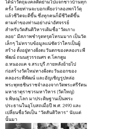
ได้นำวัตถุมงคลติดย่ามไปแจกชาวบ้านทุก
ครั้ง โดยท่านจะบอกเพียงว่าลองพกไว้ดุ
แล้วชีวิตจะดีขึ้น ซึ่งทุกคนก็มีชีวิตดีขึ้น
ตามคำของท่านอย่างน่าอัศจรรย์
สำหรับวัดสันติวิหารเดิมชื่อ"วัดเกาะ
ลอย" มีสภาพชำรุดทรุดโทรมมาก เป็นวัด
เล็กๆ ไม่ทราบข้อมูลแน่ชัดว่าใครเป็นผู้
สร้าง ตั้งอยู่ทางฝั่งตะวันตกของคลองระพี
พัฒน์ ถนนสุวรรณศร ต.โคกตูม 
อ.หนองแค จ.สระบุรี ภายหลังย้ายไป
ก่อสร้างวัดใหม่ทางฝั่งตะวันออกของ
คลองระพีพัฒน์ และอัญเชิญรูปหล่อ
พระพุทธชินราชจำลองจากวัดพระศรีรัตน
มหาธาตุราชวรมหาวิหาร (วัดใหญ่) 
จ.พิษณุโลก มาประดิษฐานเป็นพระ
ประธานในอุโบสถเมื่อปี พ.ศ. 2490 และ
เปลี่ยนชื่อวัดเป็น “วัดสันติวิหาร” นับแต่
นั้นมา