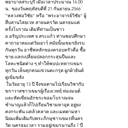
พยาบาลสระบุรี เมื่อเวลาประมาณ 16.00 
น.  ของวันพฤหัสบดีที่ 21 กันยายน 2566
"หลวงพ่อวิชัย" หรือ "พระอาจารย์วิชัย" ผู้
สืบสานไสยเวท สายนครวัด-นครธมแต่
ครั้งโบราณ เดิมทีท่านเป็นชาว 
อ.อรัญประเทศ จ.สระแก้ว ท่านชอบศึกษา
คาถาอาคมแต่วัยเยาว์ สมัยนั้นเขมรยังรบ
กันทุกวัน อาชีพหลักของครอบครัวคือ ซื้อ
ขาย-แลกเปลี่ยนปลอกกระสุนปืนและ
โลหะชนิดต่าง ๆ ทำให้พบปะทหารเขมร
ทุกวัน เห็นทุกคนแขวนตะกรุด ผูกผ้ายันต์
ดูเข้มขลัง
 ในวัยอายุ 13 ปี จึงขอตามไปเรียนวิชากับ
ฆราวาสชาวเขมรผู้เรืองเวทย์ ท่องมนต์
และหัดเขียนอักขระขอมโบราณจน
ชำนาญแล้วก็ไปเรียนวิชามหาอุด อยู่ยง
คงกระพัน แคล้วคลาด และเมตตามหา
นิยมเพิ่มเติมกับพระภิกษุชาวเขมรที่นคร
วัด-นครธมเวลา รวมอยู่เขมรนานถึง 7 ปี 