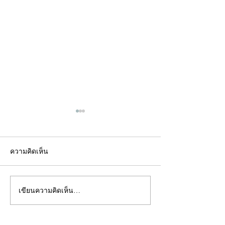
ความคิดเห็น
เขียนความคิดเห็น…
คอลัมน์"จับชีพจรวงการ
คอลัมน์"จับชีพจ
พระ"ประจำพุธที่ 29
พระ"ประจำอังคาร
กรกฎาคม 2569
กรกฎาคม 2569