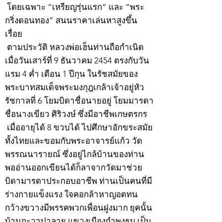
โดยเฉพาะ “เหรียญรุ่นแรก” และ “พระ
กริ่งดอนทอง” สนนราคาเล่นหาสูงขึ้น
เรื่อย
ตามประวัติ หลวงพ่อเฮ็นท่านถือกำเนิด
เมื่อวันเสาร์ที่ 9 ธันวาคม 2454 ตรงกับวัน
แรม 4 ค่ำ เดือน 1 ปีกุน ในรัชสมัยของ
พระบาทสมเด็จพระมงกุฎเกล้าเจ้าอยู่หัว
รัชกาลที่ 6 โยมบิดาชื่อนายอยู่ โยมมารดา
ชื่อนางเขียว ศิริวงษ์ ซึ่งมีอาชีพเกษตรกร
เมื่ออายุได้ 8 ขวบได้ ไปศึกษาอักขระสมัย
ทั้งไทยและขอมกับพระอาจารย์แก้ว วัด
พรรณนารายณ์ ซึ่งอยู่ไกล้บ้านของท่าน
พออ่านออกเขียนได้ก็ลาจากวัดมาช่วย
บิดามารดาประกอบอาชีพ ท่านเป็นคนที่มี
ร่างกายแข็งแรง ใจคอกล้าหาญอดทน
กว้างขวางมีพรรคพวกเพื่อนฝูงมาก ยุคนั้น
บ้านกะวาปาลาย แขวงเมืองกำพงธม เป็น