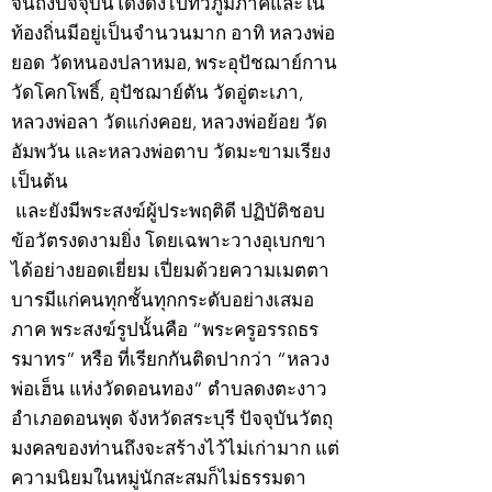
จนถึงปัจจุบันโด่งดังไปทั่วภูมิภาคและใน
ท้องถิ่นมีอยู่เป็นจำนวนมาก อาทิ หลวงพ่อ
ยอด วัดหนองปลาหมอ, พระอุปัชฌาย์กาน
วัดโคกโพธิ์, อุปัชฌาย์ตัน วัดอู่ตะเภา,
หลวงพ่อลา วัดแก่งคอย, หลวงพ่อย้อย วัด
อัมพวัน และหลวงพ่อตาบ วัดมะขามเรียง
เป็นต้น
และยังมีพระสงฆ์ผู้ประพฤติดี ปฏิบัติชอบ
ข้อวัตรงดงามยิ่ง โดยเฉพาะวางอุเบกขา
ได้อย่างยอดเยี่ยม เปี่ยมด้วยความเมตตา
บารมีแก่คนทุกชั้นทุกกระดับอย่างเสมอ
ภาค พระสงฆ์รูปนั้นคือ “พระครูอรรถธร
รมาทร” หรือ ที่เรียกกันติดปากว่า “หลวง
พ่อเฮ็น แห่งวัดดอนทอง” ตำบลดงตะงาว
อำเภอดอนพุด จังหวัดสระบุรี ปัจจุบันวัตถุ
มงคลของท่านถึงจะสร้างไว้ไม่เก่ามาก แต่
ความนิยมในหมู่นักสะสมก็ไม่ธรรมดา