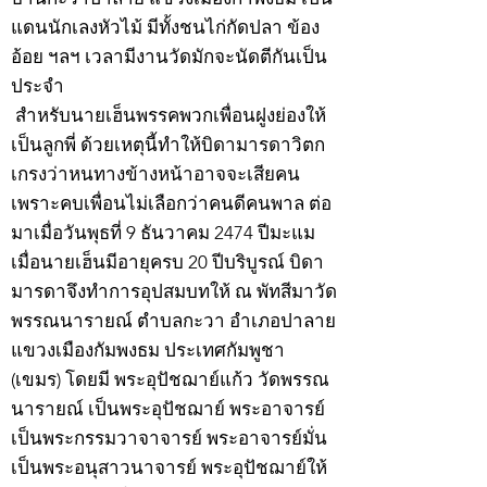
แดนนักเลงหัวไม้ มีทั้งชนไก่กัดปลา ข้อง
อ้อย ฯลฯ เวลามีงานวัดมักจะนัดตีกันเป็น
ประจำ
สำหรับนายเฮ็นพรรคพวกเพื่อนฝูงย่องให้
เป็นลูกพี่ ด้วยเหตุนี้ทำให้บิดามารดาวิตก
เกรงว่าหนทางข้างหน้าอาจจะเสียคน
เพราะคบเพื่อนไม่เลือกว่าคนดีคนพาล ต่อ
มาเมื่อวันพุธที่ 9 ธันวาคม 2474 ปีมะแม
เมื่อนายเฮ็นมีอายุครบ 20 ปีบริบูรณ์ บิดา
มารดาจึงทำการอุปสมบทให้ ณ พัทสีมาวัด
พรรณนารายณ์ ตำบลกะวา อำเภอปาลาย
แขวงเมืองกัมพงธม ประเทศกัมพูชา
(เขมร) โดยมี พระอุปัชฌาย์แก้ว วัดพรรณ
นารายณ์ เป็นพระอุปัชฌาย์ พระอาจารย์
เป็นพระกรรมวาจาจารย์ พระอาจารย์มั่น
เป็นพระอนุสาวนาจารย์ พระอุปัชฌาย์ให้