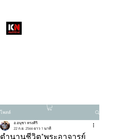
หนังสือพิมพ์คัมภีร์นิวส์
สื่อลึกวงการสงฆ์ เจาะตรงพระเครื่องดัง
tukompee07@gmail.com
0614034151
โพสต์
อ.อนุชา ทรงศิริ
22 ก.ย. 2566
ยาว 1 นาที
ตำนานชีวิต"พระอาจารย์