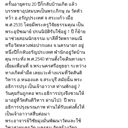
ครั้นอายุครบ 20 ปีก็กลับบ้านเกิด แล้ว
บรรพชาอุปสมบทเป็นพระภิกษุ ณ วัดหัว
หว้า อ.อรัญประเทศ จ สระแก้ว เมื่อ 
พ.ศ.2535 โดยมีพระครูวิจัยธรรมคุณ เป็น
พระอุปัชฌาย์ ปรนนิบัติรับใช้อยู่ 1 ปี ก็ย้าย
มาช่วยสอนนักธรรม-บาลีที่วัดพราหมณี 
หรือวัดหลวงพ่อปากแดง จ.นครนายก อยู่
หนึ่งปีก็กลับอรัญประเทศ พำนักอยู่วัดบ้าน
ตุน กระทั่ง พ.ศ.2540 ท่านตั้งใจเดินทางมา
เยี่ยมเพื่อนที่ จ.พระนครศรีอยุธยา ระหว่าง
ทางเกิดค่ำมืด เลยแวะค้างแรมที่วัดสันติ
วิหาร อ.หนองแค จ.สระบุรี สมัยนั้น พระ
อธิการปรุง เป็นเจ้าอาวาส ท่านพักอยู่ 7 
วันคุยกันถูกคอ พระอธิการปรุงจึงชวนให้
มาอยู่ที่วัดสันติวิหาร ผ่านไป3  ปี พระ
อธิการปรุงมรณภาพ ท่านได้รับแต่งตั้งให้
เป็นเจ้าอาวาสสืบต่อมา 
พระอาจารย์วิชัยมุ่งมั่นพัฒนาวัดและใช้
วิชาสายนครวัด-นครธม จัดสร้างวัตถุ