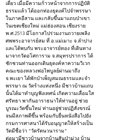
เดี่ยว เมื่อมีความก้าวหน้าจากการปฏิบัติ
ธรรมแล้ว ได้ออกท่องธุดงค์ไปจำพรรษา
ในภาคอีสาน และกลับขึ้นมาแถบป่าเขา
ในเขตเชียงใหม่ แม่ฮ่องสอน เชียงราย
พ.ศ.2513 มีโอกาสไปร่วมงานถวายเพลิง
ศพพระอาจารย์สม ที่ อ.แม่เมาะ จ.ลำปาง 
และได้พบกับ พระอาจารย์ทอง ที่เดินทาง
มาจากวัดอโศการาม จ.สมุทรปราการ ได้
ชักชวนท่านออกเดินธุดงค์หาความวิเวก 
คณะของหลวงพ่อไพบูลย์ผ่านมาถึง 
จ.พะเยา ได้พักบำเพ็ญสมณธรรมและจำ
พรรษา ณ วัดร้างแห่งหนึ่ง มีชาวบ้านแถบ
นั้นได้มาทำบุญฟังเทศน์ เกิดความเลื่อมใส
ศรัทธา พากันอาราธนาให้ท่านอยู่ ช่วย
บูรณะวัดขึ้นใหม่ ท่านอยู่ช่วยปฏิสังขรณ์
จนมีสภาพดีขึ้น พร้อมกับยื่นหนังสือไปยัง
กรมการศาสนาได้รับอนุญาตให้สร้างเป็น
วัดมีชื่อว่า “วัดรัตนวนาราม“
ต่อมามีชาวบ้านจากบ้านสันป่าม่วง บ้าน