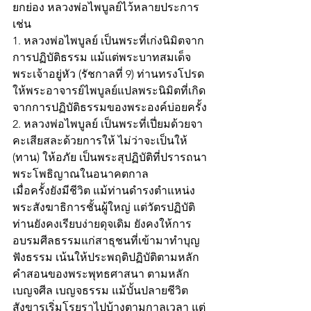
ยกย่อง หลวงพ่อไพบูลย์ไว้หลายประการ 
เช่น
1. หลวงพ่อไพบูลย์ เป็นพระที่เก่งนิมิตจาก
การปฏิบัติธรรม แม้แต่พระบาทสมเด็จ
พระเจ้าอยู่หัว (รัชกาลที่ 9) ท่านทรงโปรด
ให้พระอาจารย์ไพบูลย์แปลพระนิมิตที่เกิด
จากการปฏิบัติธรรมของพระองค์บ่อยครั้ง
2. หลวงพ่อไพบูลย์ เป็นพระที่เปี่ยมด้วยจา
คะเสียสละด้วยการให้ ไม่ว่าจะเป็นให้ 
(ทาน) ให้อภัย เป็นพระสุปฏิบัติที่ปรารถนา
พระโพธิญาณในอนาคตกาล
เมื่อครั้งยังมีชีวิต แม้ท่านดำรงตำแหน่ง
พระสังฆาธิการชั้นผู้ใหญ่ แต่วัตรปฏิบัติ
ท่านยังคงเรียบง่ายดุจเดิม ยังคงให้การ
อบรมศีลธรรมแก่สาธุชนที่เข้ามาทำบุญ
ฟังธรรม เน้นให้ประพฤติปฏิบัติตามหลัก
คำสอนของพระพุทธศาสนา ตามหลัก
เบญจศีล เบญจธรรม แม้บั้นปลายชีวิต 
สังขารเริ่มโรยราไปบ้างตามกาลเวลา แต่