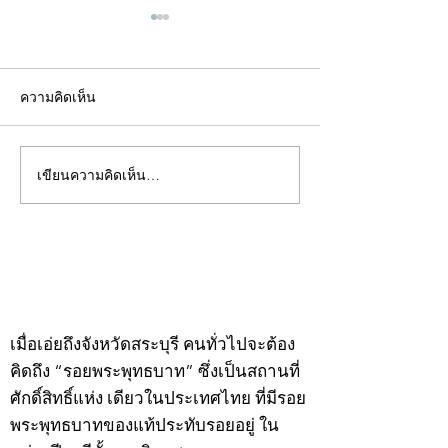
ความคิดเห็น
เขียนความคิดเห็น…
คอลัมน์"จับชีพจรวงการ
คอลัมน์"จับชีพจ
พระ"ประจำพุธที่ 29
พระ"ประจำอังคาร
กรกฎาคม 2569
กรกฎาคม 2569
©2020 by kampeenews. Proudly created with Wix.com
เมื่อเอ่ยถึงจังหวัดสระบุรี คนทั่วไปจะต้อง
คิดถึง “รอยพระพุทธบาท” ซึ่งเป็นสถานที่
ศักดิ์สิทธิ์แห่ง เดียวในประเทศไทย ที่มีรอย
พระพุทธบาทของแท้ประทับรอยอยู่ ใน