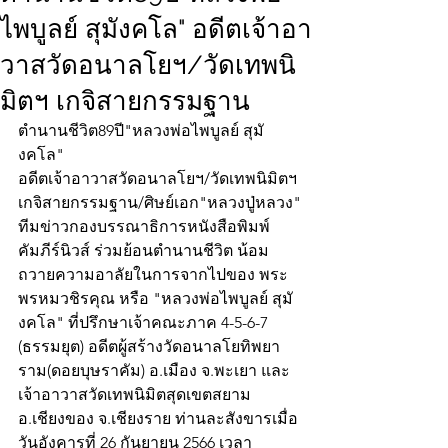
ไพบูลย์ สุมังคโล" อดีตเจ้าอา
วาสวัดอนาลโยฯ/วัดเทพนิ
มิตฯ เกจิสายกรรมฐาน
ตำนานชีวิต89ปี"หลวงพ่อไพบูลย์ สุมั
งคโล"
อดีตเจ้าอาวาสวัดอนาลโยฯ/วัดเทพนิมิตฯ
เกจิสายกรรมฐาน/ศิษย์เอก"หลวงปู่หลวง"
ทีมข่าวกองบรรณาธิการหนังสือพิมพ์
คัมภีร์นิวส์ ร่วมย้อนตำนานชีวิต น้อม
ถวายความอาลัยในการจากไปของ พระ
พรหมวชิรคุณ หรือ "หลวงพ่อไพบูลย์ สุมั
งคโล" ที่ปรึกษาเจ้าคณะภาค 4-5-6-7 
(ธรรมยุต) อดีตผู้สร้างวัดอนาลโยทิพยา
ราม(ดอยบุษราคัม) อ.เมือง จ.พะเยา และ
เจ้าอาวาสวัดเทพนิมิตสุดเขตสยาม 
อ.เชียงของ จ.เชียงราย ท่านละสังขารเมื่อ
วันอังคารที่ 26 กันยายน 2566 เวลา