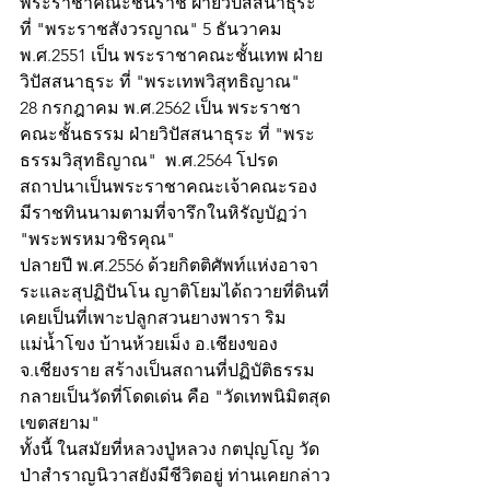
พระราชาคณะชั้นราช ฝ่ายวิปัสสนาธุระ 
ที่ "พระราชสังวรญาณ" 5 ธันวาคม 
พ.ศ.2551 เป็น พระราชาคณะชั้นเทพ ฝ่าย
วิปัสสนาธุระ ที่ "พระเทพวิสุทธิญาณ"  
28 กรกฎาคม พ.ศ.2562 เป็น พระราชา
คณะชั้นธรรม ฝ่ายวิปัสสนาธุระ ที่ "พระ
ธรรมวิสุทธิญาณ"  พ.ศ.2564 โปรด
สถาปนาเป็นพระราชาคณะเจ้าคณะรอง 
มีราชทินนามตามที่จารึกในหิรัญบัฏว่า 
"พระพรหมวชิรคุณ"
ปลายปี พ.ศ.2556 ด้วยกิตติศัพท์แห่งอาจา
ระและสุปฏิปันโน ญาติโยมได้ถวายที่ดินที่
เคยเป็นที่เพาะปลูกสวนยางพารา ริม
แม่น้ำโขง บ้านห้วยเม็ง อ.เชียงของ 
จ.เชียงราย สร้างเป็นสถานที่ปฏิบัติธรรม
กลายเป็นวัดที่โดดเด่น คือ "วัดเทพนิมิตสุด
เขตสยาม"
ทั้งนี้ ในสมัยที่หลวงปู่หลวง กตปุญโญ วัด
ป่าสำราญนิวาสยังมีชีวิตอยู่ ท่านเคยกล่าว