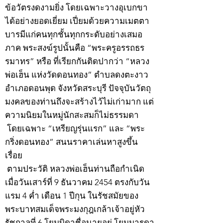
ข้อวัตรงดงามยิ่ง โดยเฉพาะวางอุเบกขา
ได้อย่างยอดเยี่ยม เปี่ยมด้วยความเมตตา
บารมีแก่คนทุกชั้นทุกกระดับอย่างเสมอ
ภาค พระสงฆ์รูปนั้นคือ “พระครูอรรถธร
รมาทร” หรือ ที่เรียกกันติดปากว่า “หลวง
พ่อเฮ็น แห่งวัดดอนทอง” ตำบลดงตะงาว
อำเภอดอนพุด จังหวัดสระบุรี ปัจจุบันวัตถุ
มงคลของท่านถึงจะสร้างไว้ไม่เก่ามาก แต่
ความนิยมในหมู่นักสะสมก็ไม่ธรรมดา
โดยเฉพาะ “เหรียญรุ่นแรก” และ “พระ
กริ่งดอนทอง” สนนราคาเล่นหาสูงขึ้น
เรื่อย
ตามประวัติ หลวงพ่อเฮ็นท่านถือกำเนิด
เมื่อวันเสาร์ที่ 9 ธันวาคม 2454 ตรงกับวัน
แรม 4 ค่ำ เดือน 1 ปีกุน ในรัชสมัยของ
พระบาทสมเด็จพระมงกุฎเกล้าเจ้าอยู่หัว
รัชกาลที่ 6 โยมบิดาชื่อนายอยู่ โยมมารดา