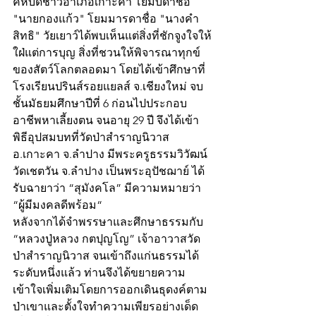
คหบดีชาวอำเภอเกาะคา โยมบิดาชื่อ 
"นายกองแก้ว" โยมมารดาชื่อ "นางคำ
สิทธิ" วัยเยาว์ได้พบเห็นแต่สิ่งที่ชักจูงใจให้
ใฝ่แต่การบุญ สิ่งที่ชวนให้พิจารณาทุกข์
ของสัตว์โลกตลอดมา โดยได้เข้าศึกษาที่
โรงเรียนปรินส์รอยแยลส์ จ.เชียงใหม่ จบ
ชั้นมัธยมศึกษาปีที่ 6 ก่อนไปประกอบ
อาชีพหาเลี้ยงตน จนอายุ 29 ปี จึงได้เข้า
พิธีอุปสมบทที่วัดป่าสำราญนิวาส 
อ.เกาะคา จ.ลำปาง มีพระครูธรรมวิวัฒน์ 
วัดเชตวัน จ.ลำปาง เป็นพระอุปัชฌาย์ ได้
รับฉายาว่า “สุมังคโล” มีความหมายว่า 
“ผู้มีมงคลดีพร้อม“
หลังจากได้จำพรรษาและศึกษาธรรมกับ 
“หลวงปู่หลวง กตปุญโญ” เจ้าอาวาสวัด
ป่าสำราญนิวาส จนเข้าถึงแก่นธรรมได้
ระดับหนึ่งแล้ว ท่านจึงได้ขยายความ
เข้าใจเพิ่มเติมโดยการออกเดินธุดงค์ตาม
ป่าเขาและตั้งใจทำความเพียรอย่างเด็ด