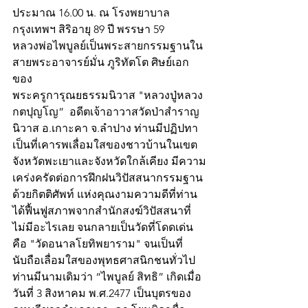
ประมาณ 16.00 น. ณ โรงพยาบาล
กรุงเทพฯ สิริอายุ 89 ปี พรรษา 59
หลวงพ่อไพบูลย์เป็นพระสายกรรมฐานใน
สายพระอาจารย์มั่น ภูริทัตโต ศิษย์เอก
ของ
พระครูการุณยธรรมนิวาส "หลวงปู่หลวง 
กตปุญโญ”  อดีตเจ้าอาวาสวัดป่าสำราญ
นิวาส อ.เกาะคา จ.ลำปาง ท่านมีปฏิปทา
เป็นที่เคารพเลื่อมใสของชาวบ้านในเขต
จังหวัดพะเยาและจังหวัดใกล้เคียง มีความ
เคร่งครัดต่อการฝึกฝนวิปัสสนากรรมฐาน 
ด้วยกิตติศัพท์ แห่งคุณงามความดีที่ท่าน
ได้ฟื้นฟูสภาพจากสำนักสงฆ์วิปัสสนาที่
ไม่มีอะไรเลย จนกลายเป็นวัดที่โดดเด่น
คือ "วัดอนาลโยทิพยาราม" จนเป็นที่
นับถือเลื่อมใสของพุทธศาสนิกชนทั่วไป
ท่านมีนามเดิมว่า “ไพบูลย์ สิทธิ” เกิดเมื่อ
วันที่ 3 สิงหาคม พ.ศ.2477 เป็นบุตรของ