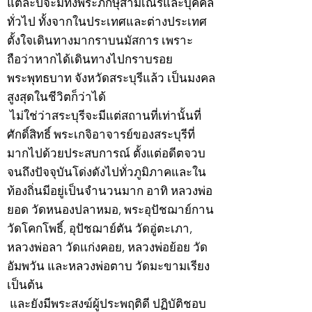
แต่ละปีจะมีทั้งพระภิกษุสามเณรและบุคคล
ทั่วไป ทั้งจากในประเทศและต่างประเทศ
ตั้งใจเดินทางมากราบนมัสการ เพราะ
ถือว่าหากได้เดินทางไปกราบรอย
พระพุทธบาท จังหวัดสระบุรีแล้ว เป็นมงคล
สูงสุดในชีวิตก็ว่าได้
ไม่ใช่ว่าสระบุรีจะมีแต่สถานที่เท่านั้นที่
ศักดิ์สิทธิ์ พระเกจิอาจารย์ของสระบุรีที่
มากไปด้วยประสบการณ์ ตั้งแต่อดีตจวบ
จนถึงปัจจุบันโด่งดังไปทั่วภูมิภาคและใน
ท้องถิ่นมีอยู่เป็นจำนวนมาก อาทิ หลวงพ่อ
ยอด วัดหนองปลาหมอ, พระอุปัชฌาย์กาน
วัดโคกโพธิ์, อุปัชฌาย์ตัน วัดอู่ตะเภา,
หลวงพ่อลา วัดแก่งคอย, หลวงพ่อย้อย วัด
อัมพวัน และหลวงพ่อตาบ วัดมะขามเรียง
เป็นต้น
และยังมีพระสงฆ์ผู้ประพฤติดี ปฏิบัติชอบ