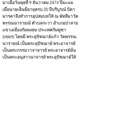
มาเมื่อวันพุธที่ 9 ธันวาคม 2474 ปีมะแม
เมื่อนายเฮ็นมีอายุครบ 20 ปีบริบูรณ์ บิดา
มารดาจึงทำการอุปสมบทให้ ณ พัทสีมาวัด
พรรณนารายณ์ ตำบลกะวา อำเภอปาลาย
แขวงเมืองกัมพงธม ประเทศกัมพูชา
(เขมร) โดยมี พระอุปัชฌาย์แก้ว วัดพรรณ
นารายณ์ เป็นพระอุปัชฌาย์ พระอาจารย์
เป็นพระกรรมวาจาจารย์ พระอาจารย์มั่น
เป็นพระอนุสาวนาจารย์ พระอุปัชฌาย์ให้
ฉายว่า “สิริวังโส”
เมื่อบวชแล้วก็จำพรรษาอยู่ที่วัดพรรณ
นารายณ์ ทำอุปัชฌาย์วัตรอาจาริยวัตร
ตามธรรมเนียมพระนวกะผู้บวชใหม่ และ
ศึกษาพระธรรมวินัยท่องบ่นสวดมนต์จน
จบทุกยุคทุกคัมภีร์ มีอุตสาหะจดจำได้
แม่นยำและเกิดเลื่อมใสศรัทธาในพระพุทธ
ศาสนายิ่ง