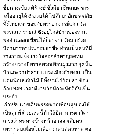
ชื่อนางเขียว ศิริวงษ์ ซึ่งมีอาชีพเกษตรกร
เมื่ออายุได้ 8 ขวบได้ ไปศึกษาอักขระสมัย
ทั้งไทยและขอมกับพระอาจารย์แก้ว วัด
พรรณนารายณ์ ซึ่งอยู่ไกล้บ้านของท่าน
พออ่านออกเขียนได้ก็ลาจากวัดมาช่วย
บิดามารดาประกอบอาชีพ ท่านเป็นคนที่มี
ร่างกายแข็งแรง ใจคอกล้าหาญอดทน
กว้างขวางมีพรรคพวกเพื่อนฝูงมาก ยุคนั้น
บ้านกะวาปาลาย แขวงเมืองกำพงธม เป็น
แดนนักเลงหัวไม้ มีทั้งชนไก่กัดปลา ข้อง
อ้อย ฯลฯ เวลามีงานวัดมักจะนัดตีกันเป็น
ประจำ
สำหรับนายเฮ็นพรรคพวกเพื่อนฝูงย่องให้
เป็นลูกพี่ ด้วยเหตุนี้ทำให้บิดามารดาวิตก
เกรงว่าหนทางข้างหน้าอาจจะเสียคน
เพราะคบเพื่อนไม่เลือกว่าคนดีคนพาล ต่อ