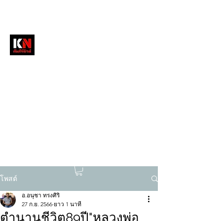
หนังสือพิมพ์คัมภีร์นิวส์
สื่อลึกวงการสงฆ์ เจาะตรงพระเครื่องดัง
tukompee07@gmail.com
0614034151
โพสต์
อ.อนุชา ทรงศิริ
27 ก.ย. 2566
ยาว 1 นาที
ตำนานชีวิต89ปี"หลวงพ่อ