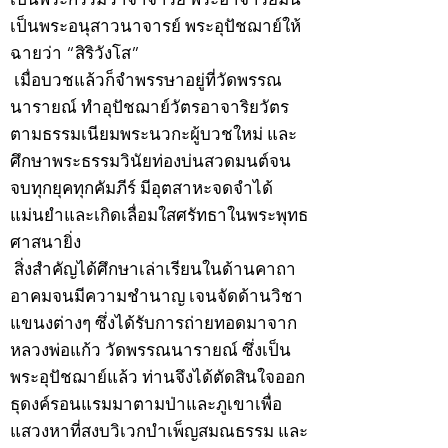
เป็นพระอนุสาวนาจารย์ พระอุปัชฌาย์ให้
ฉายว่า “สิริวังโส”
เมื่อบวชแล้วก็จำพรรษาอยู่ที่วัดพรรณ
นารายณ์ ทำอุปัชฌาย์วัตรอาจาริยวัตร
ตามธรรมเนียมพระนวกะผู้บวชใหม่ และ
ศึกษาพระธรรมวินัยท่องบ่นสวดมนต์จน
จบทุกยุคทุกคัมภีร์ มีอุตสาหะจดจำได้
แม่นยำและเกิดเลื่อมใสศรัทธาในพระพุทธ
ศาสนายิ่ง
สิ่งสำคัญได้ศึกษาเล่าเรียนในด้านคาถา
อาคมจนมีความชำนาญ เจนจัดด้านวิชา
แขนงต่างๆ ซึ่งได้รับการถ่ายทอดมาจาก
หลวงพ่อแก้ว วัดพรรณนารายณ์ ซึ่งเป็น
พระอุปัชฌาย์แล้ว ท่านจึงได้ตัดสินใจออก
ธุดงค์รอนแรมมาตามป่าและภูเขาเพื่อ
แสวงหาที่สงบวิเวกบำเพ็ญสมณธรรม และ