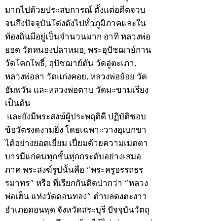
มากไปด้วยประสบการณ์ ตั้งแต่อดีตจวบ
จนถึงปัจจุบันโด่งดังไปทั่วภูมิภาคและใน
ท้องถิ่นมีอยู่เป็นจำนวนมาก อาทิ หลวงพ่อ
ยอด วัดหนองปลาหมอ, พระอุปัชฌาย์กาน
วัดโคกโพธิ์, อุปัชฌาย์ตัน วัดอู่ตะเภา,
หลวงพ่อลา วัดแก่งคอย, หลวงพ่อย้อย วัด
อัมพวัน และหลวงพ่อตาบ วัดมะขามเรียง
เป็นต้น
และยังมีพระสงฆ์ผู้ประพฤติดี ปฏิบัติชอบ
ข้อวัตรงดงามยิ่ง โดยเฉพาะวางอุเบกขา
ได้อย่างยอดเยี่ยม เปี่ยมด้วยความเมตตา
บารมีแก่คนทุกชั้นทุกกระดับอย่างเสมอ
ภาค พระสงฆ์รูปนั้นคือ “พระครูอรรถธร
รมาทร” หรือ ที่เรียกกันติดปากว่า “หลวง
พ่อเฮ็น แห่งวัดดอนทอง” ตำบลดงตะงาว
อำเภอดอนพุด จังหวัดสระบุรี ปัจจุบันวัตถุ