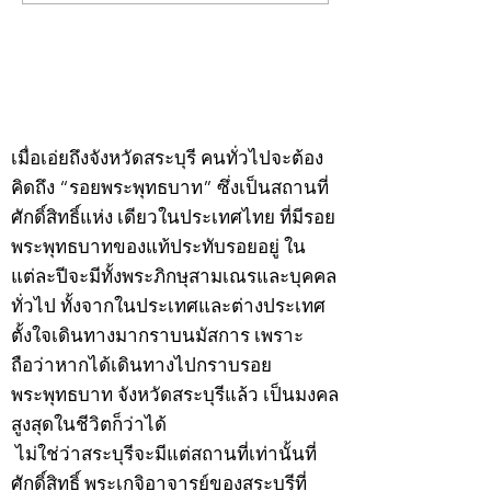
พระ"ประจำพุธที่ 29
พระ"ประจำอังคาร
กรกฎาคม 2569
กรกฎาคม 2569
©2020 by kampeenews. Proudly created with Wix.com
เมื่อเอ่ยถึงจังหวัดสระบุรี คนทั่วไปจะต้อง
คิดถึง “รอยพระพุทธบาท” ซึ่งเป็นสถานที่
ศักดิ์สิทธิ์แห่ง เดียวในประเทศไทย ที่มีรอย
พระพุทธบาทของแท้ประทับรอยอยู่ ใน
แต่ละปีจะมีทั้งพระภิกษุสามเณรและบุคคล
ทั่วไป ทั้งจากในประเทศและต่างประเทศ
ตั้งใจเดินทางมากราบนมัสการ เพราะ
ถือว่าหากได้เดินทางไปกราบรอย
พระพุทธบาท จังหวัดสระบุรีแล้ว เป็นมงคล
สูงสุดในชีวิตก็ว่าได้
ไม่ใช่ว่าสระบุรีจะมีแต่สถานที่เท่านั้นที่
ศักดิ์สิทธิ์ พระเกจิอาจารย์ของสระบุรีที่