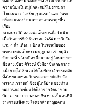
มงคลของท่านถึงจะสร้างไว้ไม่เก่ามาก แต่
ความนิยมในหมู่นักสะสมก็ไม่ธรรมดา
โดยเฉพาะ “เหรียญรุ่นแรก” และ “พระ
กริ่งดอนทอง” สนนราคาเล่นหาสูงขึ้น
เรื่อย
ตามประวัติ หลวงพ่อเฮ็นท่านถือกำเนิด
เมื่อวันเสาร์ที่ 9 ธันวาคม 2454 ตรงกับวัน
แรม 4 ค่ำ เดือน 1 ปีกุน ในรัชสมัยของ
พระบาทสมเด็จพระมงกุฎเกล้าเจ้าอยู่หัว
รัชกาลที่ 6 โยมบิดาชื่อนายอยู่ โยมมารดา
ชื่อนางเขียว ศิริวงษ์ ซึ่งมีอาชีพเกษตรกร
เมื่ออายุได้ 8 ขวบได้ ไปศึกษาอักขระสมัย
ทั้งไทยและขอมกับพระอาจารย์แก้ว วัด
พรรณนารายณ์ ซึ่งอยู่ไกล้บ้านของท่าน
พออ่านออกเขียนได้ก็ลาจากวัดมาช่วย
บิดามารดาประกอบอาชีพ ท่านเป็นคนที่มี
ร่างกายแข็งแรง ใจคอกล้าหาญอดทน