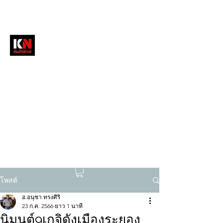
หนังสือพิมพ์คัมภีร์นิวส์
สื่อลึกวงการสงฆ์ เจาะตรงพระเครื่องดัง
tukompee07@gmail.com
0614034151
โพสต์
อ.อนุชา ทรงศิริ
23 ก.ค. 2566
ยาว 1 นาที
นิมนต์9เกจิดังเมืองระยอง