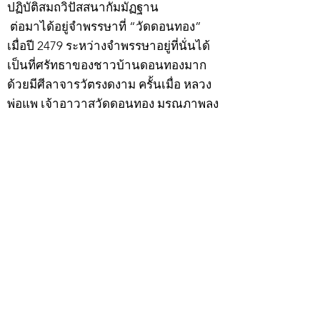
ปฏิบัติสมถวิปัสสนากัมมัฏฐาน
ต่อมาได้อยู่จำพรรษาที่ “วัดดอนทอง”
เมื่อปี 2479 ระหว่างจำพรรษาอยู่ที่นั่นได้
เป็นที่ศรัทธาของชาวบ้านดอนทองมาก
ด้วยมีศีลาจารวัตรงดงาม ครั้นเมื่อ หลวง
พ่อแพ เจ้าอาวาสวัดดอนทอง มรณภาพลง
ชาวบ้านได้นิมนต์หลวงพ่อเฮ็น ดำรง
ตำแหน่งเจ้าอาวาสสืบต่อมา ปี 2535 ได้
รับพระราชทานเลื่อนสมณศักดิ์เป็นพระครู
สัญญาบัตรที่ “พระครูอรรถธรรมทร”
หลวงพ่อเฮ็น ได้สร้างมงคลวัตถุไว้หลาย
รุ่นหลายแบบ อาทิ ผ้ายันต์อุษาสวรรค์ มี
พุทธคุณโดดเด่นด้านเมตตามหานิยม มี
ความเชื่อว่า เมื่อต้องการใช้ก่อนออกจาก
บ้าน ให้นำผ้ายันต์อุษาสวรรค์ เช็ดหน้า
จากซ้ายไปขวาสามครั้ง ว่ากันว่าจะมี
เสน่ห์ไปตลอดทั้งวัน