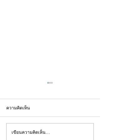
ความคิดเห็น
เขียนความคิดเห็น…
คอลัมน์"จับชีพจรวงการ
คอลัมน์"จับชีพจ