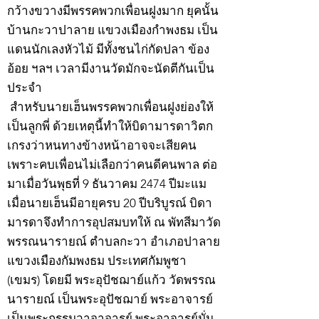
กว้างขวางมีพรรคพวกเพื่อนฝูงมาก ยุคนั้น
บ้านกะวาปาลาย แขวงเมืองกำพงธม เป็น
แดนนักเลงหัวไม้ มีทั้งชนไก่กัดปลา ข้อง
อ้อย ฯลฯ เวลามีงานวัดมักจะนัดตีกันเป็น
ประจำ
สำหรับนายเฮ็นพรรคพวกเพื่อนฝูงย่องให้
เป็นลูกพี่ ด้วยเหตุนี้ทำให้บิดามารดาวิตก
เกรงว่าหนทางข้างหน้าอาจจะเสียคน
เพราะคบเพื่อนไม่เลือกว่าคนดีคนพาล ต่อ
มาเมื่อวันพุธที่ 9 ธันวาคม 2474 ปีมะแม
เมื่อนายเฮ็นมีอายุครบ 20 ปีบริบูรณ์ บิดา
มารดาจึงทำการอุปสมบทให้ ณ พัทสีมาวัด
พรรณนารายณ์ ตำบลกะวา อำเภอปาลาย
แขวงเมืองกัมพงธม ประเทศกัมพูชา
(เขมร) โดยมี พระอุปัชฌาย์แก้ว วัดพรรณ
นารายณ์ เป็นพระอุปัชฌาย์ พระอาจารย์
เป็นพระกรรมวาจาจารย์ พระอาจารย์มั่น