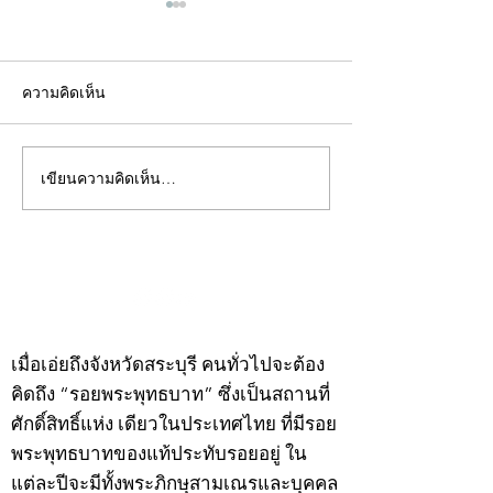
ความคิดเห็น
เขียนความคิดเห็น…
คอลัมน์"จับชีพจรวงการ
คอลัมน์"จับชีพจ
พระ"ประจำพุธที่ 29
พระ"ประจำอังคาร
กรกฎาคม 2569
กรกฎาคม 2569
©2020 by kampeenews. Proudly created with Wix.com
เมื่อเอ่ยถึงจังหวัดสระบุรี คนทั่วไปจะต้อง
คิดถึง “รอยพระพุทธบาท” ซึ่งเป็นสถานที่
ศักดิ์สิทธิ์แห่ง เดียวในประเทศไทย ที่มีรอย
พระพุทธบาทของแท้ประทับรอยอยู่ ใน
แต่ละปีจะมีทั้งพระภิกษุสามเณรและบุคคล