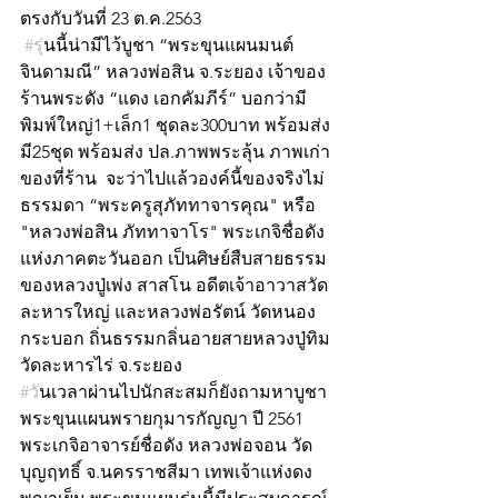
ตรงกับวันที่ 23 ต.ค.2563
#ร
ุ่นนี้น่ามีไว้บูชา “พระขุนแผนมนต์
จินดามณี” หลวงพ่อสิน จ.ระยอง เจ้าของ
ร้านพระดัง “แดง เอกคัมภีร์” บอกว่ามี 
พิมพ์ใหญ่1+เล็ก1 ชุดละ300บาท พร้อมส่ง 
มี25ชุด พร้อมส่ง ปล.ภาพพระลุ้น ภาพเก่า
ของที่ร้าน  จะว่าไปแล้วองค์นี้ของจริงไม่
ธรรมดา “พระครูสุภัททาจารคุณ" หรือ 
"หลวงพ่อสิน ภัททาจาโร" พระเกจิชื่อดัง
แห่งภาคตะวันออก เป็นศิษย์สืบสายธรรม
ของหลวงปู่เพ่ง สาสโน อดีตเจ้าอาวาสวัด 
ละหารใหญ่ และหลวงพ่อรัตน์ วัดหนอง
กระบอก ถิ่นธรรมกลิ่นอายสายหลวงปู่ทิม 
วัดละหารไร่ จ.ระยอง
#ว
ันเวลาผ่านไปนักสะสมก็ยังถามหาบูชา 
พระขุนแผนพรายกุมารกัญญา ปี 2561 
พระเกจิอาจารย์ชื่อดัง หลวงพ่อจอน วัด
บุญฤทธิ์ จ.นครราชสีมา เทพเจ้าแห่งดง