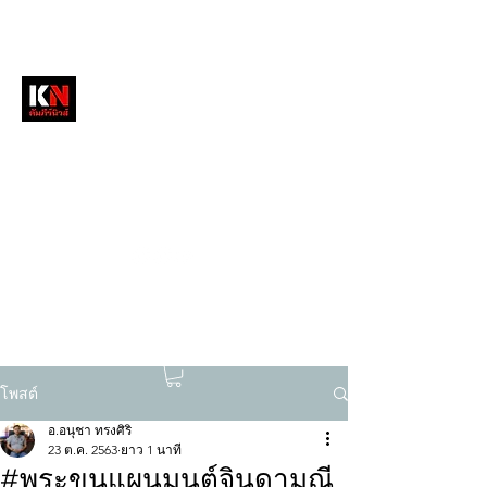
หนังสือพิมพ์คัมภีร์นิวส์
สื่อลึกวงการสงฆ์ เจาะตรงพระเครื่องดัง
tukompee07@gmail.com
0614034151
โพสต์
อ.อนุชา ทรงศิริ
23 ต.ค. 2563
ยาว 1 นาที
#พระขุนแผนมนต์จินดามณี