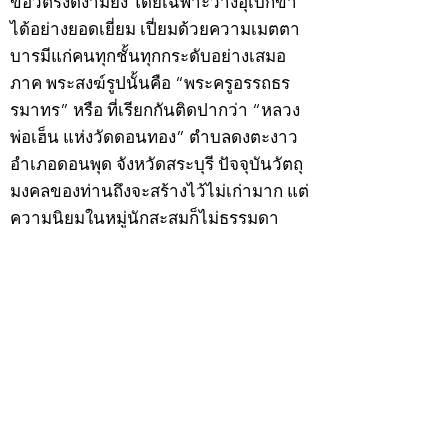
ข้อวัตรงดงามยิ่ง โดยเฉพาะวางอุเบกขา
ได้อย่างยอดเยี่ยม เปี่ยมด้วยความเมตตา
บารมีแก่คนทุกชั้นทุกกระดับอย่างเสมอ
ภาค พระสงฆ์รูปนั้นคือ “พระครูอรรถธร
รมาทร” หรือ ที่เรียกกันติดปากว่า “หลวง
พ่อเฮ็น แห่งวัดดอนทอง” ตำบลดงตะงาว
อำเภอดอนพุด จังหวัดสระบุรี ปัจจุบันวัตถุ
มงคลของท่านถึงจะสร้างไว้ไม่เก่ามาก แต่
ความนิยมในหมู่นักสะสมก็ไม่ธรรมดา
โดยเฉพาะ “เหรียญรุ่นแรก” และ “พระ
กริ่งดอนทอง” สนนราคาเล่นหาสูงขึ้น
เรื่อย
ตามประวัติ หลวงพ่อเฮ็นท่านถือกำเนิด
เมื่อวันเสาร์ที่ 9 ธันวาคม 2454 ตรงกับวัน
แรม 4 ค่ำ เดือน 1 ปีกุน ในรัชสมัยของ
พระบาทสมเด็จพระมงกุฎเกล้าเจ้าอยู่หัว
รัชกาลที่ 6 โยมบิดาชื่อนายอยู่ โยมมารดา