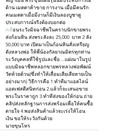
พญาเย็น พระขุนแผนรุ่นนี้มีประสบการณ์
ด้าน เมตตาค้าขาย การงาน เมื่อมีคนรัก
คนเมตตาเมื่อมีงานก็มีเงินลองบูชาดู
ประสบการณ์จริงต้องบอกต่อ
#เต
ือนระวังมิจฉาชีพในคราบนักขายพระ 
ส่งก้อนหิน ส่งพระลังละ 25,000  บาท 2 ลัง 
50,000 บาท เปิดมาเป็นก้อนหินสั่งเหรียญ
ดังหลวงพ่อ ให้พี่น้องกัลยาณมิตรทุกท่าน 
ระวังบุคคลที่ใช้รูปและชื่อ....แฝงมาในรูป
แบบมิจฉาชีพหลอกขายพรหลวงพ่อพัฒน์ 
วัดห้วยด้วน(ซึ่งทำให้เสื่อมเสียเสียหายเป็น
อย่างมาก) วิธีการคือ 1.ทำทีมาแอดไลน์ 
แอดเฟสตีสนิทก่อน 2.แล้วก็จะเสนอขาย
พระในราคาถูก 3.ทำทีส่งของให้ก่อน ถ่าย
คลิปส่งหลักฐานการส่งพร้อมเพื่อให้คนซื้อ
ตายใจ 4.พอส่งสินค้าแล้วจะเร่งให้โอน
เงิน ขอให้ระวังกันด้วย
นายขุนโหร