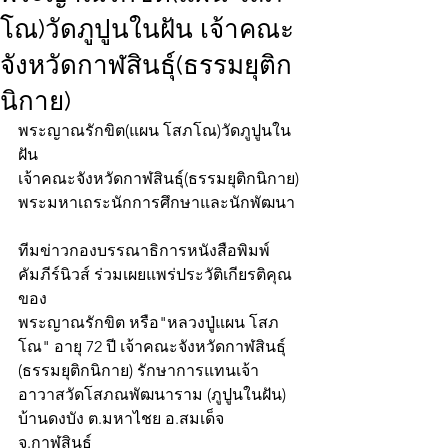
โณ)วัดภูปูนในฝัน เจ้าคณะ
จังหวัดกาฬสินธุ์(ธรรมยุติก
นิกาย)
พระญาณรักขิต(แผน โสภโณ)วัดภูปูนใน
ฝัน
เจ้าคณะจังหวัดกาฬสินธุ์(ธรรมยุติกนิกาย)
พระมหาเถระนักการศึกษาและนักพัฒนา
ทีมข่าวกองบรรณาธิการหนังสือพิมพ์
คัมภีร์นิวส์ ร่วมเผยแพร่ประวัติเกียรติคุณ
ของ
พระญาณรักขิต หรือ"หลวงปู่แผน โสภ
โณ" อายุ 72 ปี เจ้าคณะจังหวัดกาฬสินธุ์ 
(ธรรมยุติกนิกาย) รักษาการแทนเจ้า
อาวาสวัดโสภณพัฒนาราม (ภูปูนในฝัน) 
บ้านดงบัง ต.มหาไชย อ.สมเด็จ 
จ.กาฬสินธุ์ 