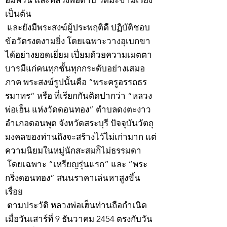
อัมพวัน และหลวงพ่อตาบ วัดมะขามเรียง
เป็นต้น
และยังมีพระสงฆ์ผู้ประพฤติดี ปฏิบัติชอบ
ข้อวัตรงดงามยิ่ง โดยเฉพาะวางอุเบกขา
ได้อย่างยอดเยี่ยม เปี่ยมด้วยความเมตตา
บารมีแก่คนทุกชั้นทุกกระดับอย่างเสมอ
ภาค พระสงฆ์รูปนั้นคือ “พระครูอรรถธร
รมาทร” หรือ ที่เรียกกันติดปากว่า “หลวง
พ่อเฮ็น แห่งวัดดอนทอง” ตำบลดงตะงาว
อำเภอดอนพุด จังหวัดสระบุรี ปัจจุบันวัตถุ
มงคลของท่านถึงจะสร้างไว้ไม่เก่ามาก แต่
ความนิยมในหมู่นักสะสมก็ไม่ธรรมดา
โดยเฉพาะ “เหรียญรุ่นแรก” และ “พระ
กริ่งดอนทอง” สนนราคาเล่นหาสูงขึ้น
เรื่อย
ตามประวัติ หลวงพ่อเฮ็นท่านถือกำเนิด
เมื่อวันเสาร์ที่ 9 ธันวาคม 2454 ตรงกับวัน