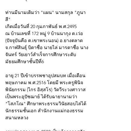
ท่านมีนามเดิมว่า "แผน" นามสกุล "ภูนา
สี"
เกิดเมื่อวันที่ 20 กุมภาพันธ์ พ.ศ.2495
ณ บ้านเลขที่ 172 หมู่ 9 บ้านนากุง ต.เว่อ 
(ปัจจุบัน​คือ ต.เขาพระนอน) อ.ยางตลาด 
จ.กาฬสินธุ์ บิดาชื่อ นายไล่ มารดาชื่อ นาง
จันทร์ วัยเยาว์สำเร็จการศึกษาระดับ
มัธยมศึกษาชั้นปีที่6
อายุ 21 ปีเข้าบรรพชาอุปสมบท เมื่อเดือน
พฤษภาคม พ.ศ.2516 โดยมี พระครูพินิจ
พินัยกรรม (ไกร อิสฺสโร) วัดวีระวงศาวาส 
เป็นพระอุปัชฌาย์ ได้รับฉายานามว่า 
"โสภโณ" ศึกษาพระธรรมวินัยสอบไล่ได้
นักธรรมชั้นเอก สำนักงานแม่กองธรรม
สนามหลวง 