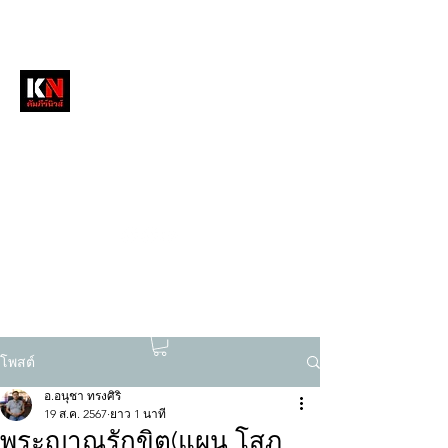
หนังสือพิมพ์คัมภีร์นิวส์
สื่อลึกวงการสงฆ์ เจาะตรงพระเครื่องดัง
tukompee07@gmail.com
0614034151
โพสต์
อ.อนุชา ทรงศิริ
19 ส.ค. 2567
ยาว 1 นาที
พระญาณรักขิต(แผน โสภ