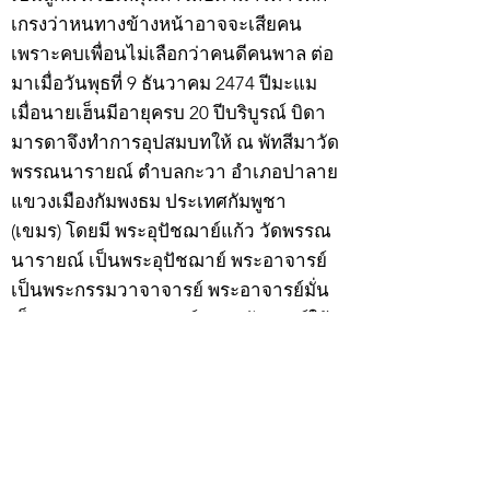
เกรงว่าหนทางข้างหน้าอาจจะเสียคน
เพราะคบเพื่อนไม่เลือกว่าคนดีคนพาล ต่อ
มาเมื่อวันพุธที่ 9 ธันวาคม 2474 ปีมะแม
เมื่อนายเฮ็นมีอายุครบ 20 ปีบริบูรณ์ บิดา
มารดาจึงทำการอุปสมบทให้ ณ พัทสีมาวัด
พรรณนารายณ์ ตำบลกะวา อำเภอปาลาย
แขวงเมืองกัมพงธม ประเทศกัมพูชา
(เขมร) โดยมี พระอุปัชฌาย์แก้ว วัดพรรณ
นารายณ์ เป็นพระอุปัชฌาย์ พระอาจารย์
เป็นพระกรรมวาจาจารย์ พระอาจารย์มั่น
เป็นพระอนุสาวนาจารย์ พระอุปัชฌาย์ให้
ฉายว่า “สิริวังโส”
เมื่อบวชแล้วก็จำพรรษาอยู่ที่วัดพรรณ
นารายณ์ ทำอุปัชฌาย์วัตรอาจาริยวัตร
ตามธรรมเนียมพระนวกะผู้บวชใหม่ และ
ศึกษาพระธรรมวินัยท่องบ่นสวดมนต์จน