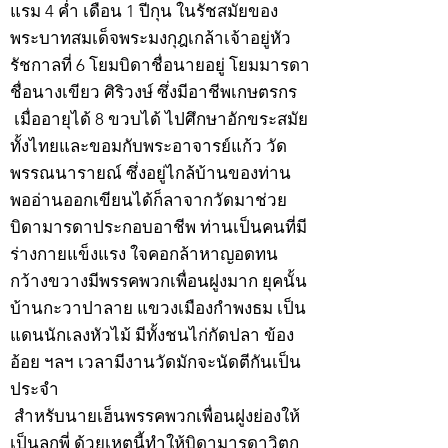
แรม 4 ค่ำ เดือน 1 ปีกุน ในรัชสมัยของ
พระบาทสมเด็จพระมงกุฎเกล้าเจ้าอยู่หัว
รัชกาลที่ 6 โยมบิดาชื่อนายอยู่ โยมมารดา
ชื่อนางเขียว ศิริวงษ์ ซึ่งมีอาชีพเกษตรกร
เมื่ออายุได้ 8 ขวบได้ ไปศึกษาอักขระสมัย
ทั้งไทยและขอมกับพระอาจารย์แก้ว วัด
พรรณนารายณ์ ซึ่งอยู่ไกล้บ้านของท่าน
พออ่านออกเขียนได้ก็ลาจากวัดมาช่วย
บิดามารดาประกอบอาชีพ ท่านเป็นคนที่มี
ร่างกายแข็งแรง ใจคอกล้าหาญอดทน
กว้างขวางมีพรรคพวกเพื่อนฝูงมาก ยุคนั้น
บ้านกะวาปาลาย แขวงเมืองกำพงธม เป็น
แดนนักเลงหัวไม้ มีทั้งชนไก่กัดปลา ข้อง
อ้อย ฯลฯ เวลามีงานวัดมักจะนัดตีกันเป็น
ประจำ
สำหรับนายเฮ็นพรรคพวกเพื่อนฝูงย่องให้
เป็นลูกพี่ ด้วยเหตุนี้ทำให้บิดามารดาวิตก