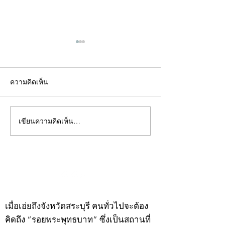
ความคิดเห็น
เขียนความคิดเห็น…
คอลัมน์"จับชีพจรวงการ
คอลัมน์"จับชีพจ
พระ"ประจำพุธที่ 29
พระ"ประจำอังคาร
กรกฎาคม 2569
กรกฎาคม 2569
©2020 by kampeenews. Proudly created with Wix.com
เมื่อเอ่ยถึงจังหวัดสระบุรี คนทั่วไปจะต้อง
คิดถึง “รอยพระพุทธบาท” ซึ่งเป็นสถานที่