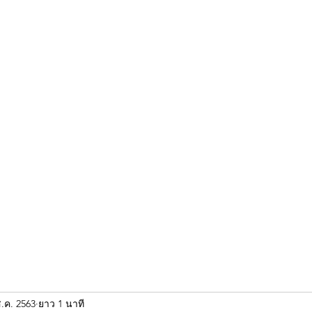
ขุนแผน khun paen
พระเก่าใหม่ยอดนิยม
ร้านพระเอกคัมภีร์
พระกริ
ส.ค. 2563
ยาว 1 นาที