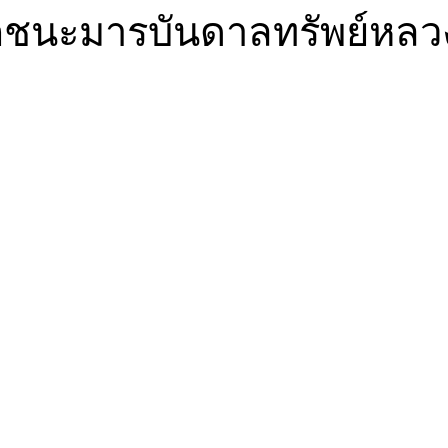
ตชนะมารบันดาลทรัพย์หลวงป