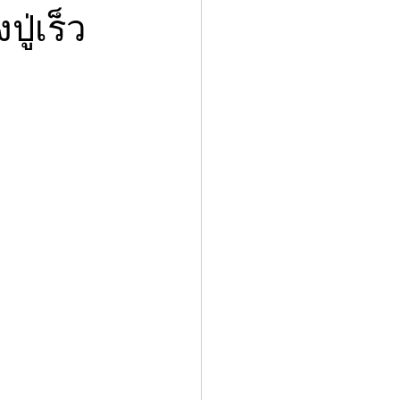
ู่เร็ว