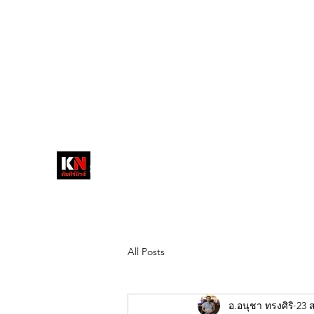
tukompee07@gmail.com
0614034151
หน้าหลัก
พระ
หนังสือพิมพ์คัมภีร์นิ
วส์
สื่อลึกวงการสงฆ์ เจาะตรงพระเครื่อง
ดัง
All Posts
อ.อนุชา ทรงศิริ
23 