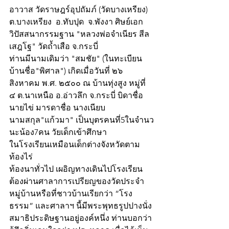
อาวาส วัดราษฎร์อุปถัมภ์ (วัดบางเหรียง) 
ต.บางเหรียง  อ.ทับปุด  จ.พังงา ศิษย์เอก
วิปัสสนากรรมฐาน "หลวงพ่อจำเนียร สีล
เสฎโฐ" วัดถ้ำเสือ จ.กระบี่
ท่านมีนามเดิมว่า "สมชัย" (ในทะเบียน
บ้านชื่อ"พิศาล") เกิดเมื่อวันที่ ๒๖ 
สิงหาคม พ.ศ. ๒๕๐๐ ณ บ้านทุ่งสูง หมู่ที่ 
๔ ต.นาเหนือ อ.อ่าวลึก จ.กระบี่ บิดาชื่อ 
นายไข่ มารดาชื่อ นางเนียบ 
นามสกุล"แก้วมา" เป็นบุตรคนที่5ในจำนว
นะน้อง7คน วัยเด็กเข้าศึกษา
ในโรงเรียนเหมือนเด็กต่างจังหวัดตาม
ท้องไร่
ท้องนาทั่วไป เผอิญทางเดินไปโรงเรียน
ต้องผ่านศาลาการเปรียญของวัดประจำ
หมู่บ้านหรือที่ชาวบ้านเรียกว่า “โรง
ธรรม” และศาลาฯ นี้มีพระพุทธรูปปางนั่ง
สมาธิประดิษฐานอยู่องค์หนึ่ง ท่านบอกว่า