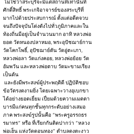
ไม่ใช่ว่าสระบุรีจะมีแต่สถานที่เท่านั้นที่
ศักดิ์สิทธิ์ พระเกจิอาจารย์ของสระบุรีที่
มากไปด้วยประสบการณ์ ตั้งแต่อดีตจวบ
จนถึงปัจจุบันโด่งดังไปทั่วภูมิภาคและใน
ท้องถิ่นมีอยู่เป็นจำนวนมาก อาทิ หลวงพ่อ
ยอด วัดหนองปลาหมอ, พระอุปัชฌาย์กาน
วัดโคกโพธิ์, อุปัชฌาย์ตัน วัดอู่ตะเภา,
หลวงพ่อลา วัดแก่งคอย, หลวงพ่อย้อย วัด
อัมพวัน และหลวงพ่อตาบ วัดมะขามเรียง
เป็นต้น
และยังมีพระสงฆ์ผู้ประพฤติดี ปฏิบัติชอบ
ข้อวัตรงดงามยิ่ง โดยเฉพาะวางอุเบกขา
ได้อย่างยอดเยี่ยม เปี่ยมด้วยความเมตตา
บารมีแก่คนทุกชั้นทุกกระดับอย่างเสมอ
ภาค พระสงฆ์รูปนั้นคือ “พระครูอรรถธร
รมาทร” หรือ ที่เรียกกันติดปากว่า “หลวง
พ่อเฮ็น แห่งวัดดอนทอง” ตำบลดงตะงาว