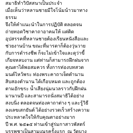
สมาธิทำวิปัสสนาเป็นประจำ 
เมื่อเห็นว่าหลานชายมีใจโน้มน้าวมาทาง
ธรรม
จึงให้คำแนะนำในการปฏิบัติ ตลอดจน
ถ่ายทอดวิชาคาถาอาคมให้ แต่ติด
อุปสรรคที่หลานชายต้องเรียนหนังสือและ
ช่วยงานบ้าน ขณะที่มารดาก็ต้องวุ่นวาย
กับการดำรงชีพ ก็จะไม่เข้าใจและดุว่าขี้
เกียจหลบงาน แต่ท่านก็สามารถฝึกฝนจาก​
คุณตาได้พอสมควร ทั้งการท่องบทสวด
มนต์ไหว้พระ ท่องพระคาถาเจ็ดตำนาน 
สิบสองตำนาน ได้เกือบหมด และถูกต้อง
ตามอักขระ น้ำเสียงนุ่มนวลราวกับฝึกฝน
มานานปี และสามารถนั่งสมาธิได้อย่าง
สงบนิ่ง ตลอดจนท่องคาถาต่าง ๆ และรู้วิธี
ลงเลขเสกยันต์ ได้อย่างรวดเร็วสร้างความ
ประหลาดใจให้กับคุณตาอย่างมาก
ปี พ.ศ. ๒๕๑๕ ท่าน​เข้าสู่ร่มกาสาวพัสตร์ 
บรรพชาเป็นสามเณรครั้งแรก  ณ วัดบาง