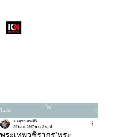
หนังสือพิมพ์คัมภีร์นิวส์
สื่อลึกวงการสงฆ์ เจาะตรงพระเครื่องดัง
tukompee07@gmail.com
0614034151
โพสต์
อ.อนุชา ทรงศิริ
29 เม.ย. 2567
ยาว 2 นาที
พระเทพวชิรากร"พระ