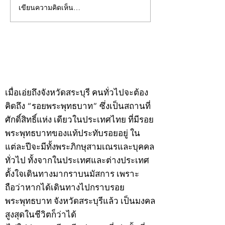
เขียนความคิดเห็น…
คอลัมน์"จับชีพจรวงการ
คอลัมน์"จับชีพจ
พระ"ประจำพุธที่ 29
พระ"ประจำอังคาร
กรกฎาคม 2569
กรกฎาคม 2569
©2020 by kampeenews. Proudly created with Wix.com
เมื่อเอ่ยถึงจังหวัดสระบุรี คนทั่วไปจะต้อง
คิดถึง “รอยพระพุทธบาท” ซึ่งเป็นสถานที่
ศักดิ์สิทธิ์แห่ง เดียวในประเทศไทย ที่มีรอย
พระพุทธบาทของแท้ประทับรอยอยู่ ใน
แต่ละปีจะมีทั้งพระภิกษุสามเณรและบุคคล
ทั่วไป ทั้งจากในประเทศและต่างประเทศ
ตั้งใจเดินทางมากราบนมัสการ เพราะ
ถือว่าหากได้เดินทางไปกราบรอย
พระพุทธบาท จังหวัดสระบุรีแล้ว เป็นมงคล
สูงสุดในชีวิตก็ว่าได้