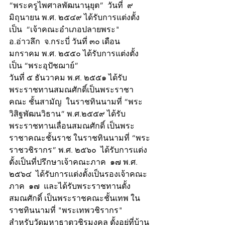
“พระครูไพศาลพัฒนานุยุต”  วันที่  ๙ 
มิถุนายน พ.ศ. ๒๕๔๙ ได้รับการแต่งตั้ง
เป็น  “เจ้าคณะอำเภอปลายพระ" 
อ.อ่าวลึก  จ.กระบี่ วันที่ ๓๐ เดือน
มกราคม พ.ศ. ๒๕๕๐ ได้รับการแต่งตั้ง
เป็น “พระอุปัชฌาย์”
วันที่ ๕ ธันวาคม พ.ศ. ๒๕๕๑ ได้รับ
พระราชทานสมณศักดิ์เป็นพระราชา
คณะ ชั้นสามัญ  ในราชทินนามที่ “พระ
วิสิฐพัฒนวิธาน” พ.ศ.๒๕๕๙​ ได้รับ
พระราชทานเลื่อนสมณศักดิ์ เป็นพระ
ราชาคณะชั้นราช ในราชทินนามที่ “พระ
ราชวชิรากร” พ.ศ. ๒๕๖๐​  ได้รับการแต่ง
ตั้งเป็นที่ปรึกษาเจ้าคณะภาค  ๑๗ พ.ศ. 
๒๕๖๔​  ได้รับการแต่งตั้งเป็นรองเจ้าคณะ
ภาค  ๑๗  ​และได้รับพระราชทานตั้ง
สมณศักดิ์ เป็นพระราชคณะชั้นเทพ ใน
ราชทินนามที่ ​​​"พระเทพวชิรากร"
สำหรับวัดมหาธาตุวชิรมงคล ตั้งอยู่ที่บ้าน