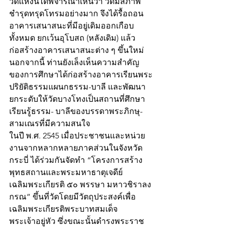
วัดแห่งนี้ได้พิจารณาเห็นว่า วัดมีสภาพ
ชำรุดทรุดโทรมอย่างมาก จึงได้รื้อถอน
อาคารเสนาสนะที่มีอยู่เดิมออกเกือบ
ทั้งหมด ยกเว้นอุโบสถ (หลังเดิม) แล้ว
ก่อสร้างอาคารเสนาสนะต่าง ๆ ขึ้นใหม่ 
นอกจากนี้ ท่านยังเล็งเห็นความสำคัญ
ของการศึกษาได้ก่อสร้างอาคารเรียนพระ
ปริยัติธรรมแผนกธรรม-บาลี และพัฒนา
ยกระดับให้วัดบางโทงเป็นสถานที่ศึกษา
เรียนรู้ธรรม- บาลีของบรรดาพระภิกษุ-
สามเณรที่มีความสนใจ
ในปี พ.ศ. 2545 เมื่อประชาชนและหน่วย
งานจากหลากหลายภาคส่วนในจังหวัด
กระบี่ ได้ร่วมกันจัดทำ “โครงการสร้าง
พุทธสถานและพระมหาธาตุเจดีย์ 
เฉลิมพระเกียรติ ๕๐ พรรษา มหาวชิราลง
กรณ” ขึ้นที่วัดโดยมีวัตถุประสงค์เพื่อ
เฉลิมพระเกียรติพระบาทสมเด็จ
พระเจ้าอยู่หัว ซึ่งขณะนั้นดำรงพระราช