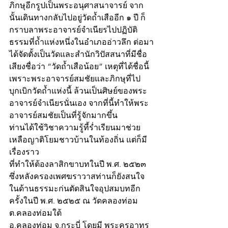
ภิกษุอีกรูปเป็นพระอนุศาสนาจารย์ จาก
นั้นเดินทางกลับไปอยู่วัดถ้ำเสืออีก ๑ ปี ก็
กราบลาพระอาจารย์จำเนียรไปปฏิบัติ
ธรรมที่ถ้ำแห่งหนึ่งในอำเภออ่าวลึก ต่อมา
ได้จัดตั้งเป็นวัดและสำนักวิปัสสนาที่มีชื่อ
เสียงชื่อว่า “วัดถ้ำเสือน้อย” เหตุที่ได้ชื่อนี้
เพราะพระอาจารย์สมชัยและภิกษุที่ไป
บุกเบิกวัดถ้ำแห่งนี้ ล้วนเป็นศิษย์ของพระ
อาจารย์จำเนียรนั่นเอง จากที่นี้ทำให้พระ
อาจารย์สมชัยเป็นที่รู้จักมากขึ้น
ท่านได้ใช้วิชาความรู้ที้ร่ำเรียนมาช่วย
เหลือญาติโยมชาวบ้านในท้องถิ่น แต่ก็มี
เรื่องราว
ที่ทำให้ต้องลาสิกขาบทในปี พ.ศ. ๒๕๒๓ 
ซึ่งหลังครองเพศฆราวาสท่านก็ยังสนใจ
ในด้านธรรมะก่นตัดสินใจอุปสมบทอีก
ครั้งในปี พ.ศ. ๒๕๒๕ ณ วัดคลองท่อม 
ต.คลองท่อมใต้ 
อ.คลองท่อม จ.กระบี่ โดยมี พระครูอาทร