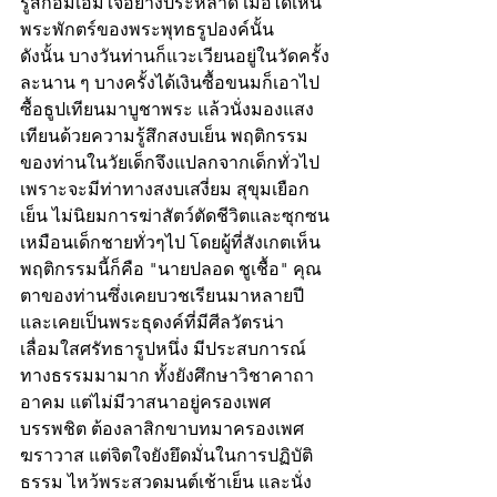
รู้สึกอิ่มเอมใจอย่างประหลาด เมื่อได้เห็น
พระพักตร์ของพระพุทธรูปองค์นั้น
ดังนั้น บางวันท่านก็แวะเวียนอยู่ในวัดครั้ง
ละนาน ๆ บางครั้งได้เงินซื้อขนมก็เอาไป
ซื้อธูปเทียนมาบูชาพระ แล้วนั่งมองแสง
เทียนด้วยความรู้สึกสงบเย็น พฤติกรรม
ของท่านในวัยเด็กจึงแปลกจากเด็กทั่วไป 
เพราะจะมีท่าทางสงบเสงี่ยม สุขุมเยือก
เย็น ไม่นิยมการฆ่าสัตว์ตัดชีวิตและซุกซน
เหมือนเด็กชายทั่วๆไป โดยผู้ที่สังเกตเห็น
พฤติกรรมนี้ก็คือ "นายปลอด ชูเชื้อ" คุณ
ตาของท่านซึ่งเคยบวชเรียนมาหลายปี 
และเคยเป็นพระธุดงค์ที่มีศีลวัตรน่า
เลื่อมใสศรัทธารูปหนึ่ง มีประสบการณ์
ทางธรรมมามาก ทั้งยังศึกษาวิชาคาถา
อาคม แต่ไม่มีวาสนาอยู่ครองเพศ
บรรพชิต ต้องลาสิกขาบทมาครองเพศ
ฆราวาส แต่จิตใจยังยึดมั่นในการปฏิบัติ
ธรรม ไหว้พระสวดมนต์เช้าเย็น และนั่ง