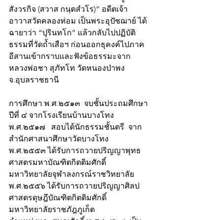
สังวรกิจ (สวาส กนฺตสํวโร)” อดีตเจ้า
อาวาสวัดคลองท่อม เป็นพระอุปัชฌาย์ ได้
ฉายาว่า “ปุรินทโก” แล้วกลับไปปฏิบัติ
ธรรมที่วัดถ้ำเสือฯ ก่อนออกธุคงค์ไปภาค
อีสานเข้ากราบและฟังข้อธรรมะจาก
หลวงพ่อชา สุภัทโท วัดหนองป่าพง 
จ.อุบลราชธานี
การศึกษา​ พ.ศ.๒๕๑๓  จบชั้นประถมศึกษา
ปีที่ ๔ จากโรงเรียนบ้านบางโทง​​​  
พ.ศ.๒๕๑๗   สอบได้นักธรรมชั้นตรี  จาก
สำนักศาสนาศึกษาวัดบางโทง 
พ.ศ.๒๕๕๓ ได้รับการถวายปริญญาพุทธ
ศาสตรมหาบัณฑิตกิตติมศักดิ์  
มหาวิทยาลัยจุฬาลงกรณ์ราชวิทยาลัย   
พ.ศ.๒๕๕๖ ได้รับการถวายปริญญาศิลป
ศาสตรดุษฎีบัณฑิตกิตติมศักดิ์ 
มหาวิทยาลัยราชภัฎภูเก็ต