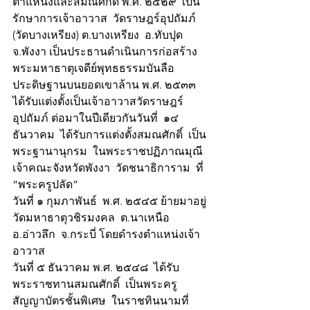
ตำแหน่งและสมณศักดิ์ พ.ศ. ๒๕๒๙  เป็น
รักษาการเจ้าอาวาส  วัดราษฎร์อุปถัมภ์ 
(วัดบางเหรียง) ต.บางเหรียง  อ.ทับปุด  
จ.พังงา เป็นประธานดำเนินการก่อสร้าง 
พระมหาธาตุเจดีย์พุทธธรรมบันลือ 
ประดิษฐานบนยอดเขาล้าน พ.ศ. ๒๕๓๓ 
ได้รับแต่งตั้งเป็นเจ้าอาวาสวัดราษฎร์
อุปถัมภ์ ต่อมาในปีเดียวกันวันที่  ๑๔ 
ธันวาคม  ได้รับการแต่งตั้งสมณศักดิ์  เป็น
พระฐานานุกรม  ในพระราชปฏิภาณมุณี 
เจ้าคณะจังหวัดพังงา  วัดชนาธิการาม  ที่ 
“พระครูปลัด”
วันที่ ๑ กุมภาพันธ์  พ.ศ. ๒๕๔๕ ย้ายมาอยู่
วัดมหาธาตุวชิรมงคล  ต.นาเหนือ  
อ.อ่าวลึก  จ.กระบี่ โดยดำรงตำแหน่งเจ้า
อาวาส
วันที่ ๕ ธันวาคม พ.ศ. ๒๕๔๘  ได้รับ
พระราชทานสมณศักดิ์  เป็นพระครู
สัญญาบัตรชั้นพิเศษ  ในราชทินนามที่ 