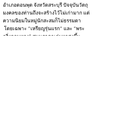
อำเภอดอนพุด จังหวัดสระบุรี ปัจจุบันวัตถุ
มงคลของท่านถึงจะสร้างไว้ไม่เก่ามาก แต่
ความนิยมในหมู่นักสะสมก็ไม่ธรรมดา
โดยเฉพาะ “เหรียญรุ่นแรก” และ “พระ
กริ่งดอนทอง” สนนราคาเล่นหาสูงขึ้น
เรื่อย
ตามประวัติ หลวงพ่อเฮ็นท่านถือกำเนิด
เมื่อวันเสาร์ที่ 9 ธันวาคม 2454 ตรงกับวัน
แรม 4 ค่ำ เดือน 1 ปีกุน ในรัชสมัยของ
พระบาทสมเด็จพระมงกุฎเกล้าเจ้าอยู่หัว
รัชกาลที่ 6 โยมบิดาชื่อนายอยู่ โยมมารดา
ชื่อนางเขียว ศิริวงษ์ ซึ่งมีอาชีพเกษตรกร
เมื่ออายุได้ 8 ขวบได้ ไปศึกษาอักขระสมัย
ทั้งไทยและขอมกับพระอาจารย์แก้ว วัด
พรรณนารายณ์ ซึ่งอยู่ไกล้บ้านของท่าน
พออ่านออกเขียนได้ก็ลาจากวัดมาช่วย