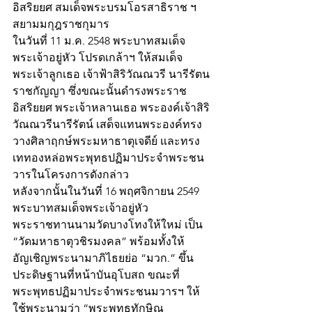
อิสริยยศ สมเด็จพระบรมโอรสาธิราช ฯ 
สยามมกุฎราชกุมาร
ในวันที่ 11 ม.ค. 2548 พระบาทสมเด็จ
พระเจ้าอยู่หัว โปรดเกล้าฯ ให้สมเด็จ
พระเจ้าลูกเธอ เจ้าฟ้าสิริวัณณวรี นารีรัตน
ราชกัญญา ซึ่งขณะนั้นดำรงพระราช
อิสริยยศ พระเจ้าหลานเธอ พระองค์เจ้าสิริ
วัณณวรีนารีรัตน์ เสด็จแทนพระองค์ทรง
วางศิลาฤกษ์พระมหาธาตุเจดีย์ และทรง
เททองหล่อพระพุทธปฏิมาประจำพระชน
วารในโครงการดังกล่าว
หลังจากนั้นในวันที่ 16 พฤศจิกายน 2549 
พระบาทสมเด็จพระเจ้าอยู่หัว 
พระราชทานนามวัดบางโทงให้ใหม่ เป็น 
“วัดมหาธาตุวชิรมงคล” พร้อมทั้งให้
อัญเชิญพระนามาภิไธยย่อ “มวก.” ขึ้น
ประดิษฐานที่หน้าบันอุโบสถ ขณะที่
พระพุทธปฏิมาประจำพระชนมวารฯ ให้
ใช้พระนามว่า “พระพุทธทักษิณ