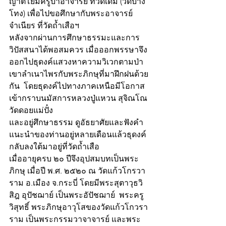
ญาติโยมครูบาอาจารย์ ที่วัดเดิม (วัดบาง
โทง) เพื่อไปขอศึกษากับพระอาจารย์
จำเนียร ที่วัดถ้ำเสือฯ
หลังจากผ่านการศึกษาธรรมะและการ
วิปัสสนาได้พอสมควร เมื่อออกพรรษาจึง
ออกไปธุดงค์แสวงหาความวิเวกตามป่า
เขาลำเนาไพรกับพระภิกษุที่มาฝึกฝนด้วย
กัน  โดยธุดงค์ไปทางภาคเหนือมีโอกาส
เข้ากราบนมัสการหลวงปู่แหวน สุจิณโณ 
วัดดอยแม่ปั๋ง
และอยู่ศึกษาธรรม ดูอัธยาศัยและฟังคำ
แนะนำของท่านอยู่หลายเดือนแล้วธุดงค์
กลับลงใต้มาอยู่ที่วัดถ้ำเสือ 
เมื่ออายุครบ ๒๐ ปีจึงอุปสมบทเป็นพระ
ภิกษุ เมื่อปี พ.ศ. ๒๕๒๐ ณ วัดแก้วโกรวา
ราม อ.เมือง จ.กระบี่ โดยมีพระสุตาวุธวิ
สิฎ อุปัชฌาย์ เป็นพระอัปัชฌาย์  พระครู
วิสุทธิ์ พระภิกษุอาวุโสของวัดแก้วโกวรา
ราม เป็นพระกรรมวาจาจารย์ และพระ