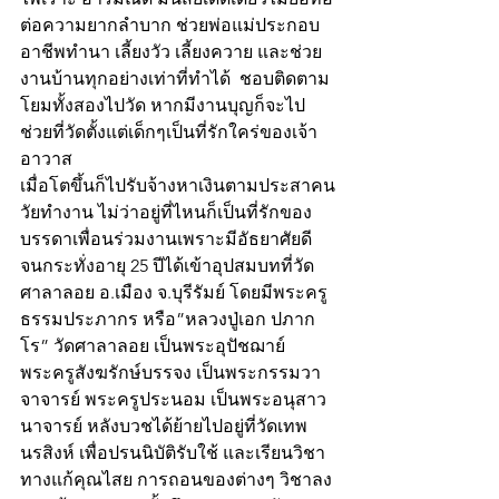
ต่อความยากลำบาก ช่วยพ่อแม่ประกอบ
อาชีพทำนา เลี้ยงวัว เลี้ยงควาย และช่วย
งานบ้านทุกอย่างเท่าที่ทำได้  ชอบติดตาม
โยมทั้งสองไปวัด หากมีงานบุญก็จะไป
ช่วยที่วัดตั้งแต่เด็กๆเป็นที่รักใคร่ของเจ้า
อาวาส 
เมื่อโตขึ้นก็ไปรับจ้างหาเงินตามประสาคน
วัยทำงาน ไม่ว่าอยู่ที่ไหนก็เป็นที่รักของ
บรรดาเพื่อนร่วมงานเพราะมีอัธยาศัยดี 
จนกระทั่งอายุ 25 ปีได้เข้าอุปสมบทที่วัด
ศาลาลอย อ.เมือง จ.บุรีรัมย์ โดยมีพระครู
ธรรมประภากร หรือ”หลวงปู่เอก ปภาก
โร” วัดศาลาลอย เป็นพระอุปัชฌาย์  
พระครูสังฆรักษ์บรรจง เป็นพระกรรมวา
จาจารย์ พระครูประนอม เป็นพระอนุสาว
นาจารย์ หลังบวชได้ย้ายไปอยู่ที่วัดเทพ
นรสิงห์ เพื่อปรนนิบัติรับใช้ และเรียนวิชา
ทางแก้คุณไสย การถอนของต่างๆ วิชาลง