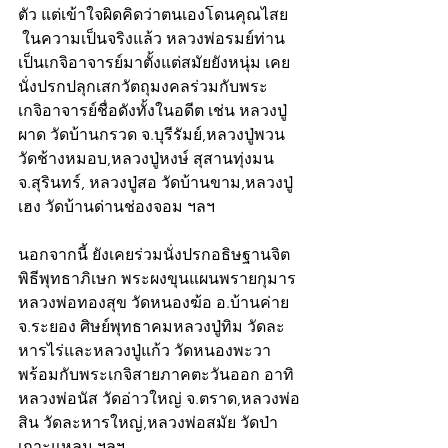
ตัว แต่เข้าใจผิดคิดว่าตนเองโดนคุณไสย  
 ในความเป็นจริงแล้ว หลวงพ่อรมย์ท่าน
เป็นเกจิอาจารย์มาตั้งแต่สมัยยังหนุ่ม เคย
นั่งปรกปลุกเสกวัตถุมงคลร่วมกับพระ
เกจิอาจารย์ชื่อดังทั้งในอดีต เช่น หลวงปู่
ผาด วัดบ้านกรวด จ.บุรีรัมย์,หลวงปู่พวน 
วัดช้างหมอบ,หลวงปู่หงษ์ สุสานทุ่งมน 
จ.สุรินทร์, หลวงปู่สอ วัดบ้านขาม,หลวงปู่
เฮง วัดบ้านด่านช่องจอม ฯลฯ
นอกจากนี้ ยังเคยร่วมนั่งปรกอธิษฐานจิต
พิธีพุทธาภิเษก พระผงขุนแผนพรายกุมาร 
หลวงพ่อทองสุข วัดหนองฆ้อ อ.บ้านค่าย 
จ.ระยอง ศิษย์พุทธาคมหลวงปู่ทิม วัดละ
หารไร่และหลวงปู่แก้ว วัดหนองพะวา 
พร้อมกับพระเกจิสายภาคตะวันออก อาทิ 
หลวงพ่อนัส วัดอ่าวใหญ่ จ.ตราด,หลวงพ่อ
สิน วัดละหารใหญ่,หลวงพ่อสมัย วัดป่า
เกาะแหลม ฯลฯ