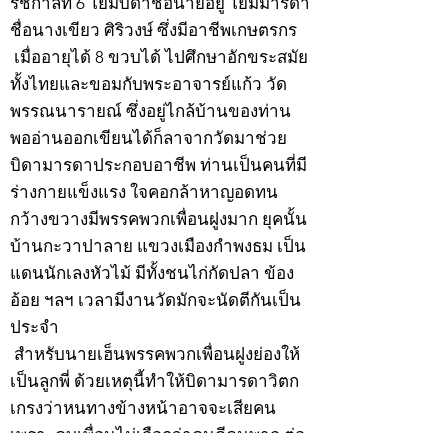
รัชกาลที่ 6 โยมบิดาชื่อนายอยู่ โยมมารดา
ชื่อนางเขียว ศิริวงษ์ ซึ่งมีอาชีพเกษตรกร
เมื่ออายุได้ 8 ขวบได้ ไปศึกษาอักขระสมัย
ทั้งไทยและขอมกับพระอาจารย์แก้ว วัด
พรรณนารายณ์ ซึ่งอยู่ไกล้บ้านของท่าน
พออ่านออกเขียนได้ก็ลาจากวัดมาช่วย
บิดามารดาประกอบอาชีพ ท่านเป็นคนที่มี
ร่างกายแข็งแรง ใจคอกล้าหาญอดทน
กว้างขวางมีพรรคพวกเพื่อนฝูงมาก ยุคนั้น
บ้านกะวาปาลาย แขวงเมืองกำพงธม เป็น
แดนนักเลงหัวไม้ มีทั้งชนไก่กัดปลา ข้อง
อ้อย ฯลฯ เวลามีงานวัดมักจะนัดตีกันเป็น
ประจำ
สำหรับนายเฮ็นพรรคพวกเพื่อนฝูงย่องให้
เป็นลูกพี่ ด้วยเหตุนี้ทำให้บิดามารดาวิตก
เกรงว่าหนทางข้างหน้าอาจจะเสียคน
เพราะคบเพื่อนไม่เลือกว่าคนดีคนพาล ต่อ