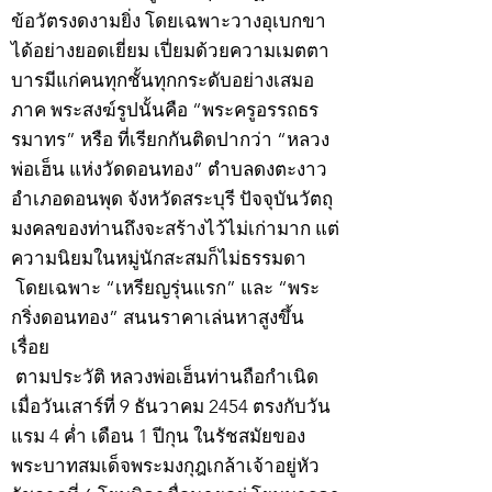
ข้อวัตรงดงามยิ่ง โดยเฉพาะวางอุเบกขา
ได้อย่างยอดเยี่ยม เปี่ยมด้วยความเมตตา
บารมีแก่คนทุกชั้นทุกกระดับอย่างเสมอ
ภาค พระสงฆ์รูปนั้นคือ “พระครูอรรถธร
รมาทร” หรือ ที่เรียกกันติดปากว่า “หลวง
พ่อเฮ็น แห่งวัดดอนทอง” ตำบลดงตะงาว
อำเภอดอนพุด จังหวัดสระบุรี ปัจจุบันวัตถุ
มงคลของท่านถึงจะสร้างไว้ไม่เก่ามาก แต่
ความนิยมในหมู่นักสะสมก็ไม่ธรรมดา
โดยเฉพาะ “เหรียญรุ่นแรก” และ “พระ
กริ่งดอนทอง” สนนราคาเล่นหาสูงขึ้น
เรื่อย
ตามประวัติ หลวงพ่อเฮ็นท่านถือกำเนิด
เมื่อวันเสาร์ที่ 9 ธันวาคม 2454 ตรงกับวัน
แรม 4 ค่ำ เดือน 1 ปีกุน ในรัชสมัยของ
พระบาทสมเด็จพระมงกุฎเกล้าเจ้าอยู่หัว