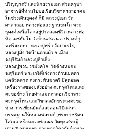
ปริญญาตรี และนักธรรมเอก ส่วนครูบา
อาจารย์ที่ท่านไปขอเรียนวิชาคาถาอาคม
ในช่วงเดินธุดงค์ ก็มี หลวงปู่เอก วัด
ศาลาลอย,หลวงพ่อแสง ฐานธมฺโม พระ
ธุดงค์เหนือโลกอยู่ป่าตลอดชีวิต,หลวงพ่อ
ชิต เตชธัมโม วัดบ้านสนวน อ.ปรางค์กู่ 
จ.ศรีสะเกษ , หลวงปู่พรำ วัดป่าเรไร, 
หลวงปู่มั่ง วัดบ้านตาแผ้ว อ.เมือง 
จ.บุรีรัมย์,หลวงปู่สิวเส็ง
หลวงปู่พวน วรมังคโล  วัดช้างหมอบ 
จ.สุรินทร์ พระเกจิที่เก่งทางด้านเมตตา 
แคล้วคลาด คงกระพันชาตรี มีสุดยอด
เครื่องรางของขลังอย่าง ตะกรุดโทนและ
ตะขอช้าง โดยท่านเมตตาสอนวิชาจาร
ตะกรุดโทน และวิชาลงอักขระลงตะขอ
ช้าง การเขียนยันต์และสอนวิปัสสนา
กรรมฐานให้หลวงพ่อรมย์ ,พระราชรัตน
โสภณ หรือหลวงพ่อเณร วัดทุ่งเศรษฐี 
(ราม2) กรุงเทพฯ ถ่ายทอดวิชายันต์เกราะ