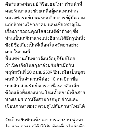
คือ”หลวงพ่อรมย์ วิริยะธมฺโม” ทำหน้าที่
คอยรักษาและช่วยเหลือผู้คนแทนท่าน
หลวงพ่อรมย์เป็นพระเกจิอาจารย์ผู้มีความ
แก่กล้าทางวิชาอาคม และเชี่ยวชาญใน
เรื่องการถอนคุณไสย มนต์ดำต่างๆ ซึ่ง
ท่านเป็นเกจิมาแรงแห่งอีสานใต้อีกรูปหนึ่ง
ซึ่งมีชื่อเสียงเป็นที่เลื่อมใสศรัทธาอย่าง
มากในยามนี้
พื้นเพท่านเป็นชาวจังหวัดบุรีรัมย์โดย
กำเนิด เกิดในสกุล”อ่วมรัมย์”เมื่อวัน
พฤหัสวันที่ 20 เม.ย. 2509 ปีมะเมีย เป็นบุตร
คนที่ 8 ในจำนวนพี่น้อง 10 คน บิดาชื่อ
นายลัน อ่วมรัมย์ มารดาชื่อนางอึ่ง เสีย
ชีวิตแล้วทั้งสองท่าน โยมทั้งสองมีเชื้อสาย
ทางเขมร ท่านจึงสามารถพูด,อ่านและ
เขียนภาษาเขมร ควบคู่ไปกับภาษาไทยได้
วัยเด็กขยันขันแข็ง เอาการเอางาน พูดจา
ไพเราะ อารมณ์ดี มีนิสัยเด็ดเดี่ยวไม่ย่อท้อ