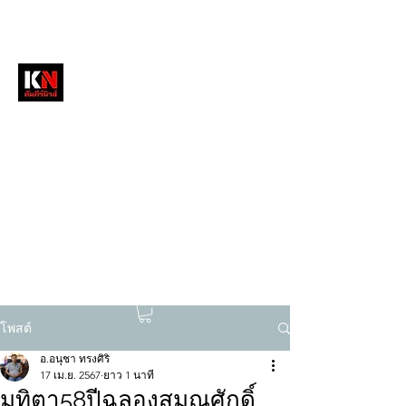
หนังสือพิมพ์คัมภีร์นิวส์
สื่อลึกวงการสงฆ์ เจาะตรงพระเครื่องดัง
tukompee07@gmail.com
0614034151
โพสต์
อ.อนุชา ทรงศิริ
17 เม.ย. 2567
ยาว 1 นาที
มุทิตา58ปีฉลองสมณศักดิ์