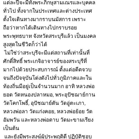
แต่ละปีจะมีทั้งพระภิกษุสามเณรและบุคคล
ทั่วไป ทั้งจากในประเทศและต่างประเทศ
ตั้งใจเดินทางมากราบนมัสการ เพราะ
ถือว่าหากได้เดินทางไปกราบรอย
พระพุทธบาท จังหวัดสระบุรีแล้ว เป็นมงคล
สูงสุดในชีวิตก็ว่าได้
ไม่ใช่ว่าสระบุรีจะมีแต่สถานที่เท่านั้นที่
ศักดิ์สิทธิ์ พระเกจิอาจารย์ของสระบุรีที่
มากไปด้วยประสบการณ์ ตั้งแต่อดีตจวบ
จนถึงปัจจุบันโด่งดังไปทั่วภูมิภาคและใน
ท้องถิ่นมีอยู่เป็นจำนวนมาก อาทิ หลวงพ่อ
ยอด วัดหนองปลาหมอ, พระอุปัชฌาย์กาน
วัดโคกโพธิ์, อุปัชฌาย์ตัน วัดอู่ตะเภา,
หลวงพ่อลา วัดแก่งคอย, หลวงพ่อย้อย วัด
อัมพวัน และหลวงพ่อตาบ วัดมะขามเรียง
เป็นต้น
และยังมีพระสงฆ์ผู้ประพฤติดี ปฏิบัติชอบ