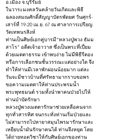
อ.เมือง จ.บุรีรัมย์  
ในวาระมงคลวันคล้ายวันเกิดและพิธี
ฉลองสมณศักดิ์สัญญาบัตรพัดยศ วันศุกร์-
เสาร์ที่ 19-20 เม.ย. 67 ณ ศาลาการเปรียญ
วัดเทพนรสิงห์
ท่านเป็นศิษย์เอกคู่บารมี"หลวงปู่พวง ธัมม
สาโร" อดีตเจ้าอาวาส ซึ่งเป็นพระที่เปี่ยม
ด้วยเมตตาธรรม เข้าพบง่าย ไม่มีพิธีรีตอง
หรือการเลือกชนชั้นวรรณะแต่อย่างใด จึง
ทำให้ท่านมีเวลาพักผ่อนน้อยมาก แต่ละ
วันจะมีชาวบ้านที่ศรัทธามากราบขอพร
ขอความเมตตาให้ท่านประพรมน้ำ
พระพุทธมนต์ รวมทั้งนำพาคนป่วยไปให้
ท่านบำบัดรักษา 
หลวงปู่พวงเมตตารักษาช่วยเหลือคนจาก
ทุกทั่วสารทิศ จนกระทั่งท่านเริ่มป่วยและ
ไม่สามารถไปหายาสมุนไพรมารักษาและ
เหยียบน้ำมันรักษาคนได้ ท่านจึงหยุด โดย
ได้ถ่ายทอดวิชาให้กับศิษย์เอกของท่าน 