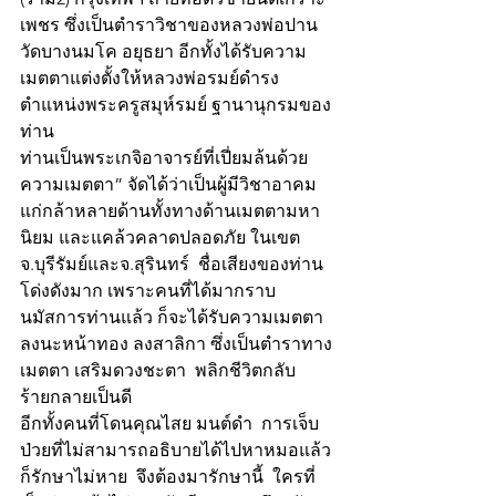
เพชร ซึ่งเป็นตำราวิชาของหลวงพ่อปาน 
วัดบางนมโค อยุธยา อีกทั้งได้รับความ
เมตตาแต่งตั้งให้หลวงพ่อรมย์ดำรง
ตำแหน่งพระครูสมุห์รมย์ ฐานานุกรมของ
ท่าน
ท่านเป็นพระเกจิอาจารย์ที่เปี่ยมล้นด้วย
ความเมตตา” จัดได้ว่าเป็นผู้มีวิชาอาคม
แก่กล้าหลายด้านทั้งทางด้านเมตตามหา
นิยม และแคล้วคลาดปลอดภัย ในเขต
จ.บุรีรัมย์และจ.สุรินทร์  ชื่อเสียงของท่าน
โด่งดังมาก เพราะคนที่ได้มากราบ
นมัสการท่านแล้ว ก็จะได้รับความเมตตา 
ลงนะหน้าทอง ลงสาลิกา ซึ่งเป็นตำราทาง
เมตตา เสริมดวงชะตา  พลิกชีวิตกลับ
ร้ายกลายเป็นดี  
อีกทั้งคนที่โดนคุณไสย มนต์ดำ  การเจ็บ
ป่วยที่ไม่สามารถอธิบายได้ไปหาหมอแล้ว
ก็รักษาไม่หาย  จึงต้องมารักษานี้  ใครที่