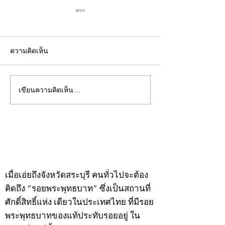
ความคิดเห็น
เขียนความคิดเห็น…
คอลัมน์"จับชีพจรวงการ
คอลัมน์"จับชีพจ
พระ"ประจำพุธที่ 29
พระ"ประจำอังคาร
กรกฎาคม 2569
กรกฎาคม 2569
©2020 by kampeenews. Proudly created with Wix.com
เมื่อเอ่ยถึงจังหวัดสระบุรี คนทั่วไปจะต้อง
คิดถึง “รอยพระพุทธบาท” ซึ่งเป็นสถานที่
ศักดิ์สิทธิ์แห่ง เดียวในประเทศไทย ที่มีรอย
พระพุทธบาทของแท้ประทับรอยอยู่ ใน