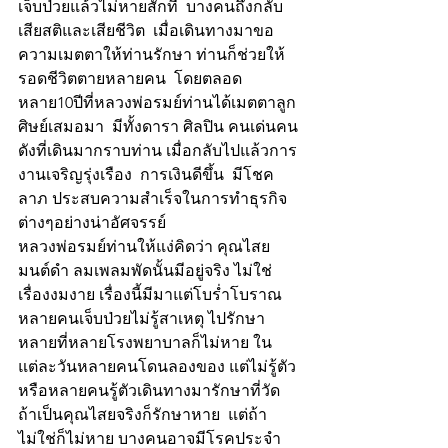
เจ็บป่วยแล้วไม่หายสักที  บางคนถึงกลับ
เสียสติและเสียชีวิต  เมื่อเดินทางมาขอ
ความเมตตาให้ท่านรักษา ท่านก็ช่วยให้
รอดชีวิตตายหลายคน  โดยตลอด
หลาย10ปีที่หลวงพ่อรมย์ท่านได้เมตตาลูก
ศิษย์เสมอมา  มีทั้งดารา ศิลปิน คนเด่นคน
ดังที่เดินมากราบท่าน เมื่อกลับไปแล้วการ
งานเจริญรุ่งเรือง  การเงินดีขึ้น  มีโชค
ลาภ ประสบความสำเร็จในการทำธุรกิจ
ต่างๆอย่างน่าอัศจรรย์ 
หลวงพ่อรมย์ท่านให้แง่คิดว่า คุณไสย 
มนต์ดำ ลมเพลมพัดนั้นมีอยู่จริง ไม่ใช่
เรื่องงมงาย เรื่องนี้มีมาแต่โบร่ำโบราณ 
หลายคนเจ็บป่วยไม่รู้สาเหตุ ไปรักษา
หลายที่หลายโรงพยาบาลก็ไม่หาย ใน
แต่ละวันหลายคนโดนลองของ แต่ไม่รู้ตัว 
หรือหลายคนรู้ตัวเดินทางมารักษาที่วัด 
ถ้าเป็นคุณไสยจริงก็รักษาหาย  แต่ถ้า
ไม่ใช่ก็ไม่หาย บางคนอาจมีโรคประจำ