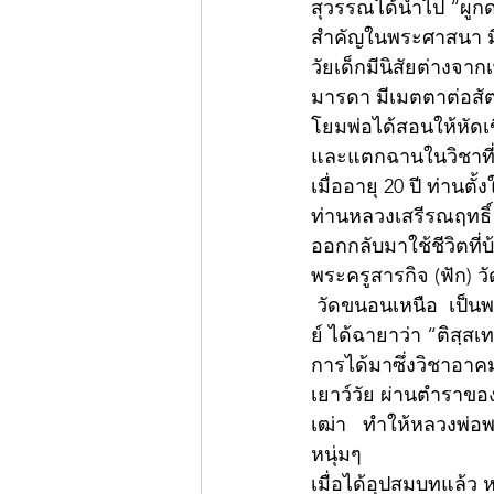
สุวรรณได้นำไป “ผูกดวง
สำคัญในพระศาสนา มีค
วัยเด็กมีนิสัยต่างจาก
มารดา มีเมตตาต่อสั
โยมพ่อได้สอนให้หัดเ
และแตกฉานในวิชาที่
เมื่ออายุ 20 ปี ท่าน
ท่านหลวงเสรีรณฤทธิ
ออกกลับมาใช้ชีวิตที่บ
พระครูสารกิจ (ฟัก) ว
 วัดขนอนเหนือ  เป็
ย์ ได้ฉายาว่า “ติสฺสเ
การได้มาซึ่งวิชาอาคม
เยาว์วัย ผ่านตำราข
เฒ่า   ทำให้หลวงพ่อพ
หนุ่มๆ
เมื่อได้อุปสมบทแล้ว