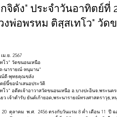
จิดัง" ประจำวันอาทิตย์ที่ 2
วงพ่อพรหม ติสฺสเทโว" วั
 เม.ย. 2567
เทโว" วัดขนอนเหนือ
ยอด-นารายณ์-หนุมาน"
์ดี-พุทธคุณขลัง
ตย์นี้ขอนำเสนอประวัติ 
ทโว" อดีตเจ้าอาวาสวัดขนอนเหนือ อ.บางปะอินจ.พระนคร
นียว เจ้าตำรับ ยันต์เก้ายอด,พระนารายณ์ทรงศาสตราวุธ,ห
ี่  20  ตุลาคม  พ.ศ.  2456 ตรงกับวันแรม 8 ค่ำ เดือน 11  ปี ฉ