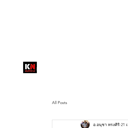
tukompee07@gmail.com
0614034151
หน้าหลัก
พระ
หนังสือพิมพ์คัมภีร์นิ
วส์
สื่อลึกวงการสงฆ์ เจาะตรงพระเครื่อง
ดัง
All Posts
อ.อนุชา ทรงศิริ
21 เ