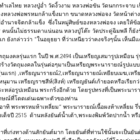
ัดทำเลไทย หลวงปู่อ่ำ วัดงิ้วงาม หลวงพ่อขัน วัดนกกระจาบ เ
ของหลวงพ่อพรหมกล้าแข็งมาก ขนาดหลวงพ่อจง วัดหน้าต่าง
ี่อำนาจจิตกล้าแข็ง  ซึ่งในหมู่ศิษย์ของหลวงพ่อจง เคยให้ข้อม
นนั้นไม่ธรรมดาแน่นอน หลวงปู่โต๊ะ วัดประดู่ฉิมพลี ก็ยังรับ
แก ยังกล่าวว่า "ในอยุธยา ที่ว่าเหนียวว่าคงจริงๆนั้น เห็นม
ุมงคลรุ่นแรก ในปี พ.ศ.2494 เป็นเหรียญเสมารูปเหมือน รุ่
้างวัตถุมงคลในรุ่นต่อๆมาเป็นเหรียญพระนารายณ์รูปแบบต
รุ่นแรก) ,เหรียญนารายณ์2,เหรียญนารายณ์เหยียบเมฆ,เห
นุมาน เหรียญราชสีห์(สิงห์) เหรียญยันต์เก้ายอดหรือเรียกว่
ะหล่อรูปเหมือน พระกริ่งอีกด้วย โดยรูปทรงที่เป็นพระนาร
ักษณ์ที่โดดเด่นเฉพาะตัวของท่าน 
 อาทิ พระพรหมห้าเหลี่ยม” พระนารายณ์เนื้อผงห้าเหลี่ยม รึ่
เด็จปี 2515  ด้านหลังยันต์น้ำเต้า,พระผงพิมพ์วัดปากน้ำ หร
ที่เก่งทางด้านสักยันต์มาก โดยยันต์ที่ท่านใช้นั้นจะเป็นยัน