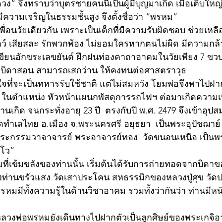
” จึงทราบว่าบุตรชายคนนี้เป็นผู้มีบุญมาเกิด เมื่อเติบใหญ่จะ
วามเจริญในธรรมชั้นสูง จึงตั้งชื่อว่า “พรหม”
เพื่อนวัยเดียวกัน เพราะเป็นเด็กที่มีความรับผิดชอบ ช่วยเหล
ตว์ เสียสละ รักพวกพ้อง ไม่ยอมใครหากตนไม่ผิด มีความก
ขียนอักขระเลขยันต์ ฝึกฝนท่องคาถาอาคมในวัยเพียง 7 ขว
บิดาสอน สามารถเสกว่าน ให้คงทนต่อศาสตราวุธ
ตั้งใจที่จะเป็นทหารรับใช้ชาติ แต่ไม่สมหวัง โยมพ่อจึงพาไปฝ
์ ในตำแหน่ง หัวหน้าแผนกพัสดุการรถไฟฯ ต่อมาเกิดความเ
้านเกิด จนกระทั่งอายุ 23 ปี  ตรงกับปี พ.ศ. 2479 จึงเข้าอุ
ัดทำเลไทย อ.เมือง จ.พระนครศรี อยุธยา  เป็นพระอุปัชฌาย์
นพระกรรมวาจาจารย์ พระอาจารย์ทอง  วัดขนอนเหนือ เป็น
ทโว”
ที่เข้มขลังของท่านนั้น เริ่มต้นได้รับการถ่ายทอดจากบิดาขอ
องท่านขรัวแสง วัดเสาประโคน สหธรรมิกของหลวงปู่ศุข ว
รหมมีทั้งความรู้ในด้านวิชาอาคม รวมทั้งว่ากันว่า ท่านมีหนั
 หลวงพ่อพรหมยังเดินทางไปฝากตัวเป็นลูกศิษย์ของพระเกจิ