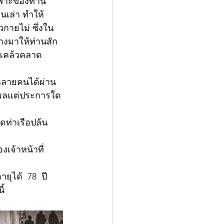
ฉพาะของท่าน 
นเล่า ทำให้
กายไม่ ซึ่งใน
ทางมาให้ท่านสัก
 แคล้วคลาด 
าหลายคนได้ผ่าน
าดแผลแต่ประการใด
ดท่าเรือปล้น
เจ้าหน้าที่
ุได้  78  ปี  
้ 