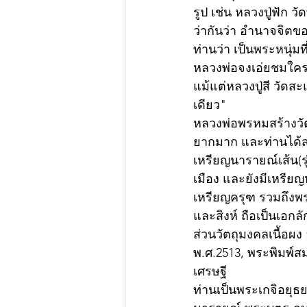
รูป เช่น หลวงปู่ฟัก ว
ว่ากันว่า อำนาจจิต
ท่านว่า เป็นพระหนุ่มท
หลวงพ่อจงเอ่ยชมใคร ค
แม้แต่หลวงปู่สี วัดสะ
เดียว"
หลวงพ่อพรหมสร้างวัตถ
ยากมาก และท่านได้สร
เหรียญนารายณ์เส้น(
เมือง และยังมีเหรียญห
เหรียญครุฑ รวมถึงพร
และสิงห์ ถือเป็นเอกล
ส่วนวัตถุมงคลเนื้อผง
พ.ศ.2513, พระพิมพ์สม
เศรษฐี 
ท่านเป็นพระเกจิอยุธยา