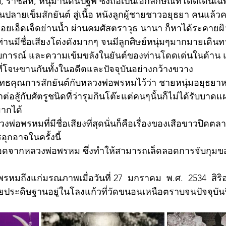
ราชสีห์, หนุมานดันปฐพี ซึ่งถือเป็นเอกลักษณ์ที่โดดเด่นเ
ปลายเข็มสักยันต์ สู่เนื้อ หนังลูกผู้ชายชาวอยุธยา คนแล้วค
อยเอ็ดเจ็ดย่านน้ำ ผ่านคมศัสตราวุธ นานา ก็หาได้ระคายผิว
ท่านมีชื่อเสียงโด่งดังมากๆ จนมีลูกศิษย์หนุ่มๆมากมายเดิน
ะสบการณ์ และความเข้มขลังในยันต์ของท่านโดดเด่นในด้าน
็นที่โจษขานกันทั้งในอดีตและปัจจุบันอย่างกว้างขวาง 
ึงพุทธคุณการสักยันต์กับหลวงพ่อพรหมไว้ว่า ชายหนุ่มอยุธย
ต่อสู้กับศัตรูชนิดที่ว่ารุมกินโต๊ะแต่คนๆนั้นก็ไม่ได้รับบ
มากได้
่อพรหมที่มีชื่อเสียงที่สุดนั่นก็คือเรื่องของเสือขาวปิดตลา
ุกอาจในครั้งนี้
อดจากหลวงพ่อพรหม ซึ่งทำให้สามารถเล็ดลอดการจับกุมของ
มถึงแก่มรณภาพเมื่อวันที่ 27  มกราคม  พ.ศ.  2534  สิริอาย
่อยประดิษฐานอยู่ในโลงแก้วที่วัดขนอนเหนือตราบจนปัจจุบันนี