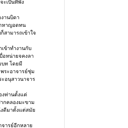
เป็นที่พึ่ง
ืองานบิดา
ล้าหาญอดทน 
บก็สามารถเข้าใจ
ากเข้าทำงานกับ
บื่อหน่ายจคงลา
ปสมบท โดยมี
 พระอาจารย์ชุ่ม 
พระอนุสาวนาจาร
งท่านตั้งแต่
ัดปากคลองมะขาม
งดีมาตั้งแต่สมัย
อาจารย์อีกหลาย