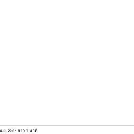
ขุนแผน khun paen
พระเก่าใหม่ยอดนิยม
ร้านพระเอกคัมภีร์
พระกริ
ม.ย. 2567
ยาว 1 นาที