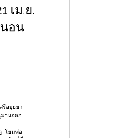
1 เม.ย.
ดขนอน
ศรีอยุธยา
นุมานออก
ลู  โยมพ่อ