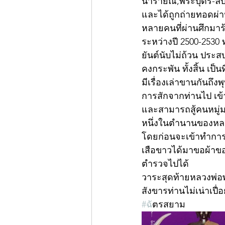
นารายณ์,พระบุตร-ลบ, 
และได้ถูกถ่ายทอดผ่าน
หลายคนที่ผ่านศึกมาร้
ระหว่างปี 2500-2530 
ยันต์นับไม่ถ้วน ปร
คงกระพัน ทั้งสิ้น เป
มีเรื่องเล่าขานกันถ
การสักจากท่านไป เข้า
และสามารถสู้คนหมู่
หนึ่งในตำนานของหลวงพ
โดยก่อนจะเข้าทำการอ
เสือขาวได้มาขอผ้าข
ตำรวจไปได้
วาระสุดท้ายหลวงพ่อพรห
สังขารท่านไม่เน่าเปื
#ฉ
ัตรสยาม