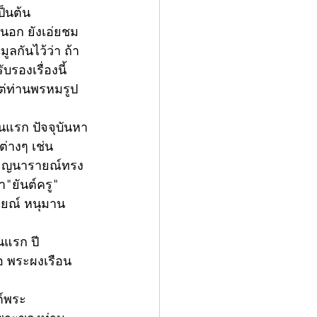
ป็นต้น 
นอก ยังเอ่ยชม
ูลกันไว้ว่า ถ้า
รองเรื่องนี้ 
ีแต่ท่านพรหมรูป
นแรก ปัจจุบันหา
่างๆ เช่น 
รียญนารายณ์ทรง
า"ยันต์ครู" 
ายณ์ หนุมาน 
นแรก ปี 
ือ พระผงเรือน
ต์พระ