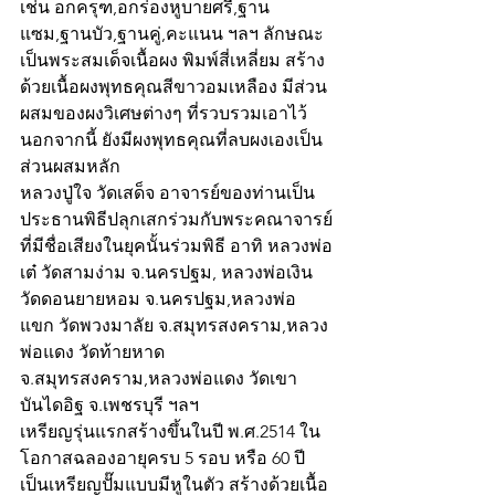
เช่น อกครุฑ,อกร่องหูบายศรี,ฐาน
แซม,ฐานบัว,ฐานคู่,คะแนน ฯลฯ ลักษณะ
เป็นพระสมเด็จเนื้อผง พิมพ์สี่เหลี่ยม สร้าง
ด้วยเนื้อผงพุทธคุณสีขาวอมเหลือง มีส่วน
ผสมของผงวิเศษต่างๆ ที่รวบรวมเอาไว้ 
นอกจากนี้ ยังมีผงพุทธคุณที่ลบผงเองเป็น
ส่วนผสมหลัก 
หลวงปู่ใจ วัดเสด็จ อาจารย์ของท่านเป็น
ประธานพิธีปลุกเสกร่วมกับพระคณาจารย์
ที่มีชื่อเสียงในยุคนั้นร่วมพิธี อาทิ หลวงพ่อ
เต๋ วัดสามง่าม จ.นครปฐม, หลวงพ่อเงิน 
วัดดอนยายหอม จ.นครปฐม,หลวงพ่อ
แขก วัดพวงมาลัย จ.สมุทรสงคราม,หลวง
พ่อแดง วัดท้ายหาด 
จ.สมุทรสงคราม,หลวงพ่อแดง วัดเขา
บันไดอิฐ จ.เพชรบุรี ฯลฯ
เหรียญรุ่นแรกสร้างขึ้นในปี พ.ศ.2514 ใน
โอกาสฉลองอายุครบ 5 รอบ หรือ 60 ปี 
เป็นเหรียญปั๊มแบบมีหูในตัว สร้างด้วยเนื้อ