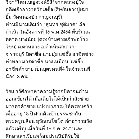
วิชา"ไหมเบญจรงค์5สี"จากหลวงปู่ใจ 
อดีตเจ้าอาวาสวัดเสด็จ (ศิษย์หลวงปู่เฒ่า
ยิ้ม วัดหนองบัว กาญจนบุรี) 
ท่านมีนามเดิมว่า "สุนทร ชุติมาศ" ถือ
กำเนิดวันอังคารที่ 16 พ.ค.2454 ที่บริเวณ
ตลาด บางน้อย (ตรงข้ามศาลเจ้าพ่อโรง
โขน) ต.ตาหลวง อ.ดำเนินสะดวก 
จ.ราชบุรี บิดาชื่อ นายมุ่ย แซ่อึ้ง อาชีพช่าง
ทำทอง มารดาชื่อ นางเหมือน  แซ่อึ้ง  
อาชีพค้าขาย เป็นบุตรคนที่4 ในจำนวนพี่
น้อง  8 คน
วัยเยาว์ศึกษาหาความรู้จากบิดาจนอ่าน
ออกเขียนได้ เมื่อเติบโตได้เป็นกำลังช่วย
มารดาค้าขาย แบ่งเบาภาระให้ครอบครัว 
เมื่ออายุ 18 ปี ฝากตัวเข้าบรรพชากับ
พระครูเปลี่ยน สุวัณณโชโต เจ้าอาวาสวัด
แก้วเจริญ เมื่อวันที่ 16 ก.ค. 2472 และ
ศึกษาเล่าเรียนพร้อมปรนนิบัติรับใช้