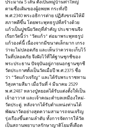
ประมาณ 5 เส้น ตั้งเป็นหมู่บ้านท่าใหญ่
ตามชื่อเดิมของผู้อพยพ กระทั่งปี 
พ.ศ.2340 พระอธิการต่าย ปฏิสังขรณ์ให้มี
สภาพดีขึ้น โดยพระพุทธรูปที่สร้างด้วย
แก้วเป็นปูชนียวัตถุที่สำคัญ ประชาชนจึง
เรียกวัดนี้ว่า "วัดแก้ว" ต่อมาพระพุทธรูป
แก้วองค์นี้ เนื่องจากมีขนาดเล็กมาก เกรง
ว่าจะไม่ปลอดภัย และเห็นว่าควรจะเก็บไว้
ในที่ปลอดภัย จึงฝังไว้ที่ใต้ฐานชุกชีของ
พระประธาน ปัจจุบันอยู่ภายนอกฐานชุกชี
วัดประกาศตั้งเป็นวัดเมื่อปี พ.ศ.2375 ชื่อ
ว่า “วัดแก้วเจริญ” และได้รับพระราชทาน
วิสุงคามสีมา เมื่อวันที่ 4 มีนาคม 2529
พ.ศ.2487 หลวงปู่หยอดได้รับแต่งตั้งให้เป็น
เจ้าอาวาส และเจ้าคณะตำบลเหมืองใหม่-
วัดประดู่. หลังจากได้รับตำแหน่งท่านได้
พัฒนาวัดอย่างสุดความสามารถจนเจริญ
รุ่งเรืองขึ้นตามลำดับ ทั้งการจัดการให้วัด
เป็นสถานพยาบาลรักษาญาติโยมที่เดือด