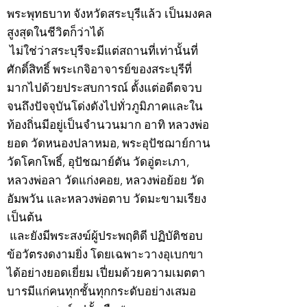
พระพุทธบาท จังหวัดสระบุรีแล้ว เป็นมงคล
สูงสุดในชีวิตก็ว่าได้
ไม่ใช่ว่าสระบุรีจะมีแต่สถานที่เท่านั้นที่
ศักดิ์สิทธิ์ พระเกจิอาจารย์ของสระบุรีที่
มากไปด้วยประสบการณ์ ตั้งแต่อดีตจวบ
จนถึงปัจจุบันโด่งดังไปทั่วภูมิภาคและใน
ท้องถิ่นมีอยู่เป็นจำนวนมาก อาทิ หลวงพ่อ
ยอด วัดหนองปลาหมอ, พระอุปัชฌาย์กาน
วัดโคกโพธิ์, อุปัชฌาย์ตัน วัดอู่ตะเภา,
หลวงพ่อลา วัดแก่งคอย, หลวงพ่อย้อย วัด
อัมพวัน และหลวงพ่อตาบ วัดมะขามเรียง
เป็นต้น
และยังมีพระสงฆ์ผู้ประพฤติดี ปฏิบัติชอบ
ข้อวัตรงดงามยิ่ง โดยเฉพาะวางอุเบกขา
ได้อย่างยอดเยี่ยม เปี่ยมด้วยความเมตตา
บารมีแก่คนทุกชั้นทุกกระดับอย่างเสมอ