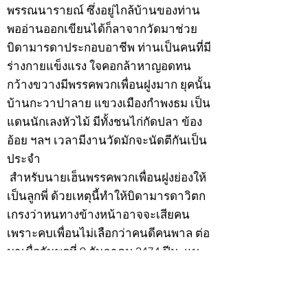
พรรณนารายณ์ ซึ่งอยู่ไกล้บ้านของท่าน
พออ่านออกเขียนได้ก็ลาจากวัดมาช่วย
บิดามารดาประกอบอาชีพ ท่านเป็นคนที่มี
ร่างกายแข็งแรง ใจคอกล้าหาญอดทน
กว้างขวางมีพรรคพวกเพื่อนฝูงมาก ยุคนั้น
บ้านกะวาปาลาย แขวงเมืองกำพงธม เป็น
แดนนักเลงหัวไม้ มีทั้งชนไก่กัดปลา ข้อง
อ้อย ฯลฯ เวลามีงานวัดมักจะนัดตีกันเป็น
ประจำ
สำหรับนายเฮ็นพรรคพวกเพื่อนฝูงย่องให้
เป็นลูกพี่ ด้วยเหตุนี้ทำให้บิดามารดาวิตก
เกรงว่าหนทางข้างหน้าอาจจะเสียคน
เพราะคบเพื่อนไม่เลือกว่าคนดีคนพาล ต่อ
มาเมื่อวันพุธที่ 9 ธันวาคม 2474 ปีมะแม
เมื่อนายเฮ็นมีอายุครบ 20 ปีบริบูรณ์ บิดา
มารดาจึงทำการอุปสมบทให้ ณ พัทสีมาวัด
พรรณนารายณ์ ตำบลกะวา อำเภอปาลาย