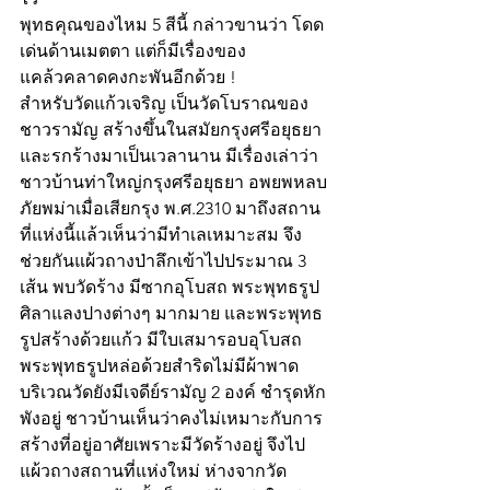
พุทธคุณของไหม 5 สีนี้ กล่าวขานว่า โดด
เด่นด้านเมตตา แต่ก็มีเรื่องของ
แคล้วคลาดคงกะพันอีกด้วย !
สำหรับวัดแก้วเจริญ เป็นวัดโบราณของ
ชาวรามัญ สร้างขึ้นในสมัยกรุงศรีอยุธยา
และรกร้างมาเป็นเวลานาน มีเรื่องเล่าว่า 
ชาวบ้านท่าใหญ่กรุงศรีอยุธยา อพยพหลบ
ภัยพม่าเมื่อเสียกรุง พ.ศ.2310 มาถึงสถาน
ที่แห่งนี้แล้วเห็นว่ามีทำเลเหมาะสม จึง
ช่วยกันแผ้วถางป่าลึกเข้าไปประมาณ 3 
เส้น พบวัดร้าง มีซากอุโบสถ พระพุทธรูป
ศิลาแลงปางต่างๆ มากมาย และพระพุทธ
รูปสร้างด้วยแก้ว มีใบเสมารอบอุโบสถ 
พระพุทธรูปหล่อด้วยสำริดไม่มีผ้าพาด
บริเวณวัดยังมีเจดีย์รามัญ 2 องค์ ชำรุดหัก
พังอยู่ ชาวบ้านเห็นว่าคงไม่เหมาะกับการ
สร้างที่อยู่อาศัยเพราะมีวัดร้างอยู่ จึงไป
แผ้วถางสถานที่แห่งใหม่ ห่างจากวัด