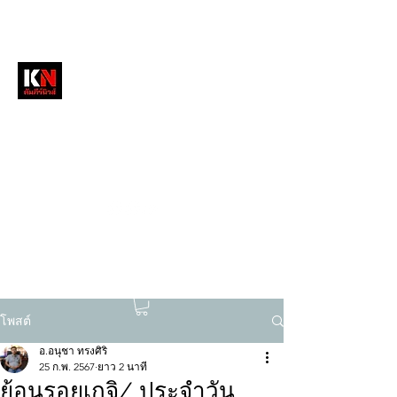
หนังสือพิมพ์คัมภีร์นิวส์
สื่อลึกวงการสงฆ์ เจาะตรงพระเครื่องดัง
tukompee07@gmail.com
0614034151
โพสต์
อ.อนุชา ทรงศิริ
25 ก.พ. 2567
ยาว 2 นาที
ย้อนรอยเกจิ/ ประจำวัน