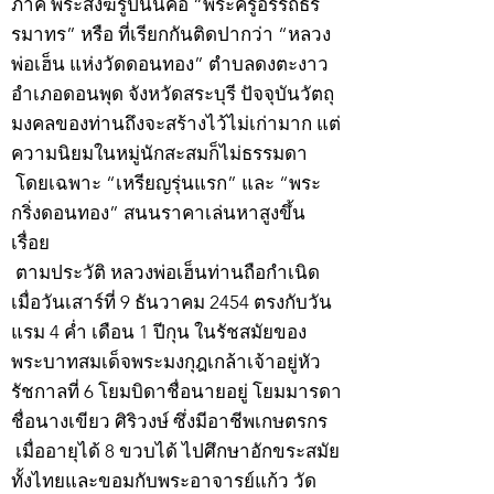
ภาค พระสงฆ์รูปนั้นคือ “พระครูอรรถธร
รมาทร” หรือ ที่เรียกกันติดปากว่า “หลวง
พ่อเฮ็น แห่งวัดดอนทอง” ตำบลดงตะงาว
อำเภอดอนพุด จังหวัดสระบุรี ปัจจุบันวัตถุ
มงคลของท่านถึงจะสร้างไว้ไม่เก่ามาก แต่
ความนิยมในหมู่นักสะสมก็ไม่ธรรมดา
โดยเฉพาะ “เหรียญรุ่นแรก” และ “พระ
กริ่งดอนทอง” สนนราคาเล่นหาสูงขึ้น
เรื่อย
ตามประวัติ หลวงพ่อเฮ็นท่านถือกำเนิด
เมื่อวันเสาร์ที่ 9 ธันวาคม 2454 ตรงกับวัน
แรม 4 ค่ำ เดือน 1 ปีกุน ในรัชสมัยของ
พระบาทสมเด็จพระมงกุฎเกล้าเจ้าอยู่หัว
รัชกาลที่ 6 โยมบิดาชื่อนายอยู่ โยมมารดา
ชื่อนางเขียว ศิริวงษ์ ซึ่งมีอาชีพเกษตรกร
เมื่ออายุได้ 8 ขวบได้ ไปศึกษาอักขระสมัย
ทั้งไทยและขอมกับพระอาจารย์แก้ว วัด