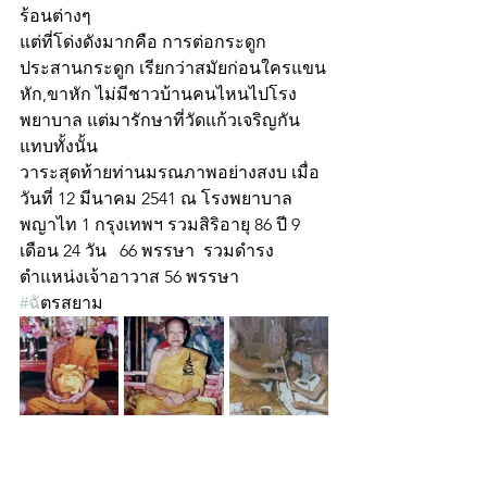
ร้อนต่างๆ
แต่ที่โด่งดังมากคือ การต่อกระดูก 
ประสานกระดูก เรียกว่าสมัยก่อนใครแขน
หัก,ขาหัก ไม่มีชาวบ้านคนไหนไปโรง
พยาบาล แต่มารักษาที่วัดแก้วเจริญกัน
แทบทั้งนั้น
วาระสุดท้ายท่านมรณภาพอย่างสงบ เมื่อ
วันที่ 12 มีนาคม 2541 ณ โรงพยาบาล
พญาไท 1 กรุงเทพฯ รวมสิริอายุ 86 ปี 9 
เดือน 24 วัน   66 พรรษา  รวมดำรง
ตำแหน่งเจ้าอาวาส 56 พรรษา
#ฉ
ัตรสยาม