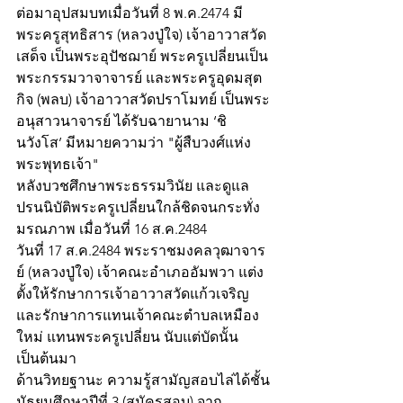
ต่อมาอุปสมบทเมื่อวันที่ 8 พ.ค.2474 มี
พระครูสุทธิสาร (หลวงปู่ใจ) เจ้าอาวาสวัด
เสด็จ เป็นพระอุปัชฌาย์ พระครูเปลี่ยนเป็น
พระกรรมวาจาจารย์ และพระครูอุดมสุต
กิจ (พลบ) เจ้าอาวาสวัดปราโมทย์ เป็นพระ
อนุสาวนาจารย์ ได้รับฉายานาม ‘ชิ
นวังโส’ มีหมายความว่า "ผู้สืบวงศ์แห่ง
พระพุทธเจ้า"
หลังบวชศึกษาพระธรรมวินัย และดูแล
ปรนนิบัติพระครูเปลี่ยนใกล้ชิดจนกระทั่ง
มรณภาพ เมื่อวันที่ 16 ส.ค.2484
วันที่ 17 ส.ค.2484 พระราชมงคลวุฒาจาร
ย์ (หลวงปู่ใจ) เจ้าคณะอำเภออัมพวา แต่ง
ตั้งให้รักษาการเจ้าอาวาสวัดแก้วเจริญ
และรักษาการแทนเจ้าคณะตำบลเหมือง
ใหม่ แทนพระครูเปลี่ยน นับแต่บัดนั้น
เป็นต้นมา
ด้านวิทยฐานะ ความรู้สามัญสอบไล่ได้ชั้น
มัธยมศึกษาปีที่ 3 (สมัครสอบ) จาก