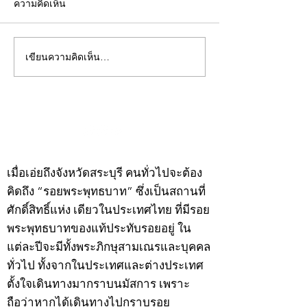
ความคิดเห็น
เขียนความคิดเห็น…
คอลัมน์"จับชีพจรวงการ
คอลัมน์"จับชีพจ
พระ"ประจำพุธที่ 29
พระ"ประจำอังคาร
กรกฎาคม 2569
กรกฎาคม 2569
©2020 by kampeenews. Proudly created with Wix.com
เมื่อเอ่ยถึงจังหวัดสระบุรี คนทั่วไปจะต้อง
คิดถึง “รอยพระพุทธบาท” ซึ่งเป็นสถานที่
ศักดิ์สิทธิ์แห่ง เดียวในประเทศไทย ที่มีรอย
พระพุทธบาทของแท้ประทับรอยอยู่ ใน
แต่ละปีจะมีทั้งพระภิกษุสามเณรและบุคคล
ทั่วไป ทั้งจากในประเทศและต่างประเทศ
ตั้งใจเดินทางมากราบนมัสการ เพราะ
ถือว่าหากได้เดินทางไปกราบรอย