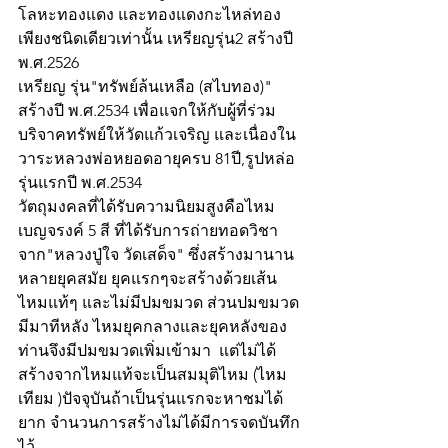
โลหะทองแดง และทองแดงกะไหล่ทอง
เพียงชนิดเดียวเท่านั้น เหรียญรุ่น2 สร้างปี 
พ.ศ.2526
เหรียญ รุ่น"ทรัพย์ล้นเหลือ (สไบทอง)" 
สร้างปี พ.ศ.2534 เพื่อแจกให้กับผู้ที่ร่วม
บริจาคทรัพย์ให้วัดแก้วเจริญ และเนื่องใน
วาระหลวงพ่อหยอดอายุครบ 81ปี,รูปหล่อ 
รุ่นแรกปี พ.ศ.2534
วัตถุมงคลที่ได้รับความนิยมสูงคือไหม
เบญจรงค์ 5 สี ที่ได้รับการถ่ายทอดวิชา
จาก"หลวงปู่ใจ วัดเสด็จ" ซึ่งสร้างมานาน
หลายยุคสมัย ยุคแรกๆจะสร้างด้วยเส้น
ไหมแท้ๆ และไม่มีปมขมวด ส่วนปมขมวด
มีมาทีหลัง ไหมยุคกลางและยุคหลังของ
ท่านจึงมีปมขมวดเพิ่มเข้ามา  แต่ไม่ได้
สร้างจากไหมแท้จะเป็นสมมุติไหม (ไหม
เทียม )ปัจจุบันถ้าเป็นรุ่นแรกจะหาชมได้
ยาก จำนวนการสร้างไม่ได้มีการจดบันทึก
ไว้