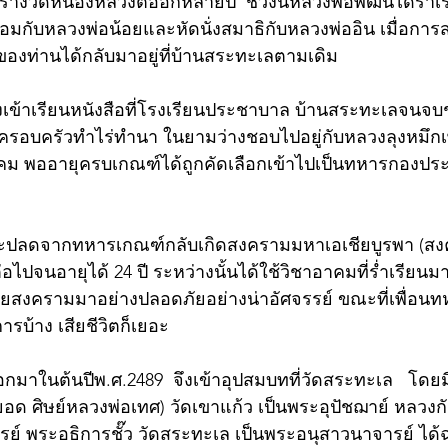
างวัดหนองหลวงต่ออีกหลายปี  ช่วงนี้หลวงพ่อพัฒน์ได้ร่ำเร
ับหลวงพ่อน้อยและหัดนั่งสมาธิกับหลวงพ่ออิน เมื่อการ
องท่านได้กลับมาอยู่ที่บ้านสระทะเลตามเดิม 
 จึงเข้าเรียนหนังสือที่โรงเรียนประชาบาล บ้านสระทะเลจนจ
วยครอบครัวทำไร่ทำนา ในยามว่างชอบไปอยู่กับหลวงลุงหมึกเพ
 พออายุครบเกณฑ์ได้ถูกคัดเลือกเข้าไปเป็นทหารกองประ
ะปลดจากทหารเกณฑ์กลับเกิดสงครามมหาเอเชียบูรพา (สง
ต่อไปจนอายุได้ 24 ปี ระหว่างนั้นได้ใช้วิชาอาคมที่ร่ำเรียนม
ัยสงครามมาอย่างปลอดภัยอย่างน่าอัศจรรย์ ขณะที่เพื่อน
ารบ้าง เสียชีวิตก็เยอะ 
มาในต้นปีพ.ศ.2489  จึงเข้าอุปสมบทที่วัดสระทะเล   โด
อด ศิษย์หลวงพ่อเทศ) วัดเขาแก้ว เป็นพระอุปัชฌาย์ หลวงกั
์ พระอธิการชั๊ว วัดสระทะเล เป็นพระอนุสาวนาจารย์ ได้