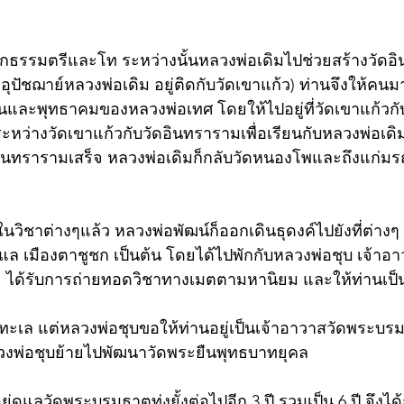
นนักธรรมตรีและโท ระหว่างนั้นหลวงพ่อเดิมไปช่วยสร้างวัดอ
ุปัชฌาย์หลวงพ่อเดิม อยู่ติดกับวัดเขาแก้ว) ท่านจึงให้ค
และพุทธาคมของหลวงพ่อเทศ โดยให้ไปอยู่ที่วัดเขาแก้วกั
ระหว่างวัดเขาแก้วกับวัดอินทรารามเพื่อเรียนกับหลวงพ่อเ
ินทรารามเสร็จ หลวงพ่อเดิมก็กลับวัดหนองโพและถึงแก่มรณ
นวิชาต่างๆแล้ว หลวงพ่อพัฒน์ก็ออกเดินธุดงค์ไปยังที่ต่างๆ ทั
ับแล เมืองตาชูชก เป็นต้น โดยได้ไปพักกับหลวงพ่อชุบ เจ้า
ิตถ์  ได้รับการถ่ายทอดวิชาทางเมตตามหานิยม และให้ท่านเป็น
ทะเล แต่หลวงพ่อชุบขอให้ท่านอยู่เป็นเจ้าอาวาสวัดพระบรมธ
ลวงพ่อชุบย้ายไปพัฒนาวัดพระยืนพุทธบาทยุคล  
ู่ดูแลวัดพระบรมธาตุทุ่งยั้งต่อไปอีก 3 ปี รวมเป็น 6 ปี จึงไ