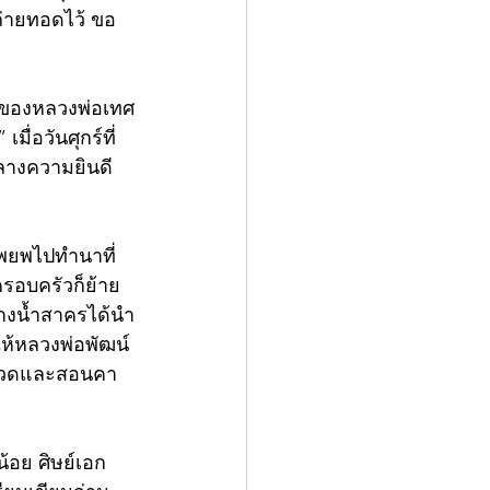
่ายทอดไว้ ขอ
านของหลวงพ่อเทศ
ื่อวันศุกร์ที่ 
กลางความยินดี
อพยพไปทำนาที่
รอบครัวก็ย้าย
หางน้ำสาครได้นำ
ห้หลวงพ่อพัฒน์
ีบนวดและสอนคา
อย ศิษย์เอก