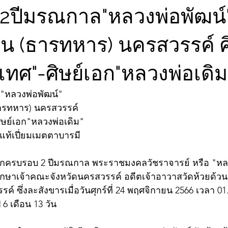
2ปีมรณกาล"หลวงพ่อพัฒน์" 
วน (ธารทหาร) นครสวรรค์ ศ
ทศ"-ศิษย์เอก"หลวงพ่อเดิม
"หลวงพ่อพัฒน์"
(ธารทหาร) นครสวรรค์
ิษย์เอก"หลวงพ่อเดิม"
ะแท้เปี่ยมเมตตาบารมี
ลึกครบรอบ 2 ปีมรณกาล พระราชมงคลวัชราจารย์ หรือ "หลว
ึกษาเจ้าคณะจังหวัดนครสวรรค์ อดีตเจ้าอาวาสวัดห้วยด้วน
ค์ ซึ่งละสังขารเมื่อวันศุกร์ที่ 24 พฤศจิกายน 2566 เวลา 0
ี 6 เดือน 13 วัน 