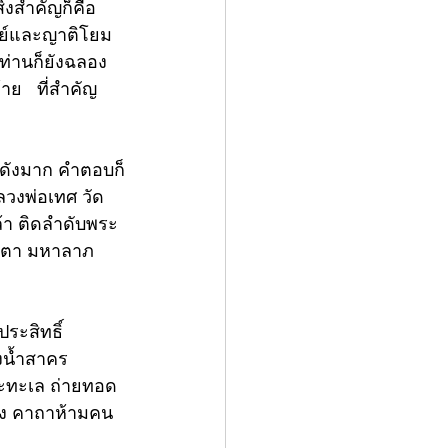
งสำคัญก็คือ 
ิษย์และญาติโยม
 ท่านก็ยังฉลอง
ย   ที่สำคัญ 
่งดังมาก คำตอบก็
ลวงพ่อเทศ วัด
ล้า ติดลำดับพระ
มตตา มหาลาภ 
ระสิทธิ์
งน้ำสาคร 
ระทะเล ถ่ายทอด
ผง คาถาห้ามคน