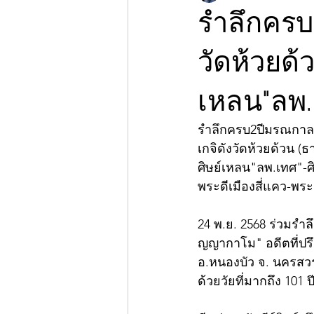
รำลึกครบ
วัดห้วยด้
เหลน"ลพ.เ
รำลึกครบ2ปีมรณกาล
เกจิดังวัดห้วยด้วน 
ศิษย์เหลน"ลพ.เทศ"-ศ
พระดีเมืองสี่แคว-พร
24 พ.ย. 2568 ร่วมรำ
ญญากาโม" อดีตที่ปร
อ.หนองบัว จ. นครสวรร
ด้วยวัยที่มากถึง 101 ป