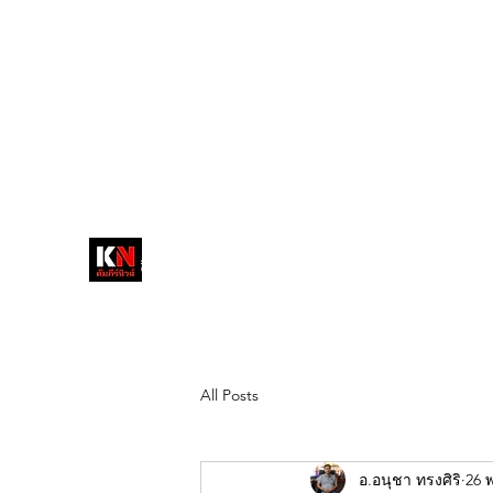
tukompee07@gmail.com
0614034151
หน้าหลัก
พระ
หนังสือพิมพ์คัมภีร์นิ
วส์
สื่อลึกวงการสงฆ์ เจาะตรงพระเครื่อง
ดัง
All Posts
อ.อนุชา ทรงศิริ
26 พ