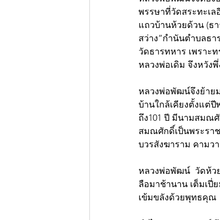
พรรษาที่วัดสระทะเลอ
แถวบ้านห้วยด้วน (ธ
สว่าง”กำนันตำบลธารท
วัดธารทหาร เพราะทร
หลวงพ่อเดิม จึงหวังพ
หลวงพ่อพัฒน์จึงย้าย
บ้านใกล้เคียงตั้งแต่ปี
ถึง101 ปี มีนามสมณศั
สมณศักดิ์เป็นพระรา
บวรสังฆาราม คามวา
หลวงพ่อพัฒน์  วัดห้วย
ลือมาช้านาน เต็มเปี่ย
เข้มขลังด้วยพุทธคุณ  