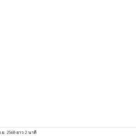
ขุนแผน khun paen
พระเก่าใหม่ยอดนิยม
ร้านพระเอกคัมภีร์
พระกริ
.ย. 2568
ยาว 2 นาที