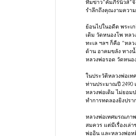
ทีมข่าว"คัมภีร์นิวส์
รำลึกถึงคุณงามความดี
ย้อนไปในอดีต พระเกจ
เดิม วัดหนองโพ หลวง
ทะเล ฯลฯ ก็คือ “หลวง
ด้าน อาคมขลัง ทางน้
หลวงพ่อรอด วัดหนอง
ในประวัติหลวงพ่อเทศ 
ท่านประมาณปี 2490 เ
หลวงพ่อเดิม ไม่ยอมปล
ทำการทดลองยิงปรากฏ
หลวงพ่อเทศมรณภาพเมื่
สมควร แต่มีเรื่องเล
พ่ออิน และหลวงพ่อหม