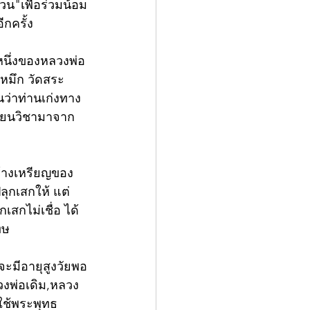
วน"เพื่อร่วมน้อม
กครั้ง
หนึ่งของหลวงพ่อ
หมึก วัดสระ
นว่าท่านเก่งทาง
รียนวิชามาจาก
สร้างเหรียญของ
ลุกเสกให้ แต่
เสกไม่เชื่อ ได้
ทษ
จะมีอายุสูงวัยพอ
วงพ่อเดิม,หลวง
ใช้พระพุทธ