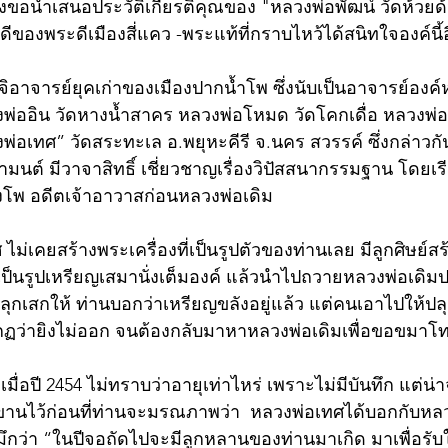
"จึงขอนำเสนอประวัติเกียรติคุณของ "หลวงพ่อพัฒน์ วัดห้วยด้
ของพระดีเมืองสี่แคว -พระแท้ที่กราบไหว้ได้สนิทใจองค์นี้อี
ิอาจารย์ยุคเก่าของเมืองปากน้ำโพ ซึ่งนับเป็นอาจารย์องค์
พ่ออิน วัดหางน้ำสาคร หลวงพ่อโหมด วัดโคกเดื่อ หลวงพ่อ
พ่อเทศ” วัดสระทะเล อ.พยุหะคีรี จ.นคร สวรรค์ ซึ่งกล่าวกั
ำมนต์ มีวาจาสิทธิ์ เชี่ยวชาญเรื่องวิปัสสนากรรมฐาน โดยเ
โพ อดีตเจ้าอาวาสก่อนหลวงพ่อเดิม 
ไม่เคยสร้างพระเครื่องที่เป็นรูปตัวของท่านเลย มีลูกศิษย์
ป็นรูปเหรียญเสมานั่งเต็มองค์ แล้วนำไปถวายหลวงพ่อเดิมป
ุกเสกให้ ท่านบอกว่าเหรียญขลังอยู่แล้ว แต่คนเอาไปให้ปลุก
ว่ายิงไม่ออก จนต้องกลับมาหาหลวงพ่อเดิมเพื่อขอขมาโ
อปี 2454 ไม่ทราบว่าอายุเท่าไหร่ เพราะไม่มีบันทึก แต่น่า
่าขานไว้ก่อนที่ท่านจะมรณภาพว่า  หลวงพ่อเทศได้บอกกับหล
ึกว่า “ในปีจอถัดไปจะมีลูกหลานของท่านมาเกิด มาเพื่อรับ