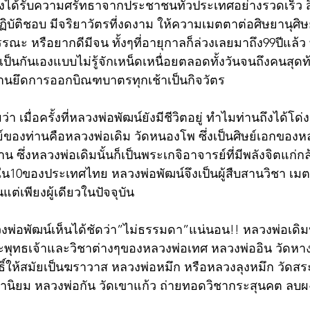
งได้รับความศรัทธาจากประชาชนทั่วประเทศอย่างรวดเร็ว สิ่
ปฏิบัติชอบ มีจริยาวัตรที่งดงาม ให้ความเมตตาต่อศิษยานุศ
รรณะ หรือยากดีมีจน ทั้งๆที่อายุกาลก็ล่วงเลยมาถึง99ปีแล้ว
็นกันเองแบบไม่รู้จักเหน็ดเหนื่อยตลอดทั้งวันจนถึงคนสุดท้า
นยึดการออกบิณฑบาตรทุกเช้าเป็นกิจวัตร                      
 เมื่อครั้งที่หลวงพ่อพัฒน์ยังมีชีวิตอยู่ ทำไมท่านถึงได้โด
ของท่านคือหลวงพ่อเดิม วัดหนองโพ ซึ่งเป็นศิษย์เอกของห
น ซึ่งหลวงพ่อเดิมนั้นก็เป็นพระเกจิอาจารย์ที่มีพลังจิตแก่ก
ุด1ใน10ของประเทศไทย หลวงพ่อพัฒน์จึงเป็นผู้สืบสานวิชา เ
่เพียงผู้เดียวในปัจจุบัน 
่อพัฒน์เห็นได้ชัดว่า”ไม่ธรรมดา”แน่นอน!! หลวงพ่อเดิมป
พุทธเจ้าและวิชาต่างๆของหลวงพ่อเทศ หลวงพ่ออิน วัดหา
ิ์ให้สมัยเป็นฆราวาส หลวงพ่อหมึก หรือหลวงลุงหมึก วัดส
มหานิยม หลวงพ่อกัน วัดเขาแก้ว ถ่ายทอดวิชากระสุนคต ลบ