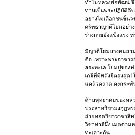
ทำไมหลวงพ่อพัฒน์ จึ
ท่านเป็นพระปฏิบัติดี
อย่างไม่เลือกชนชั้นว
ศรัทธาญาติโยมอย่างเป
ร่างกายยังแข็งแรง ท่า
มีญาติโยมบางคนถามว่า
คือ เพราะพระอาจารย์
สระทะเล โยมปู่ของท่า
เกจิที่มีพลังจิตสูงส
แคล้วคลาด คงกระพันแต
ด้านพุทธาคมของหลวงพ
ประสาทวิชามงกุฎพระ
ถ่ายทอดวิชาวาจาสิทธ
วิชาทำสีผึ้ง เมตตา
ทะเลาะกัน