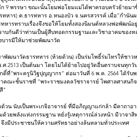
ีก 9 พรรษา ขณะนั้นโยมพ่อโยมแม่ได้พาครอบครัวย้ายมาซื้อ
ารทหาร) ต.ธารทหาร อ.หนองบัว จ.นครสวรรค์ เมื่อ”กำนัน
หารทราบเรื่องจึงขอให้โยมทั้งสองนิมนต์หลวงพ่อพัฒน์อยู่
าบกันดีว่าท่านเป็นผู้สืบทอดกรรมฐานและวิชาอาคมของห
ึ่งบารมีให้มาช่วยพัฒนาวัด 
มาพัฒนาวัดธารทหาร (ห้วยด้วน) เป็นร่มโพธิ์ร่มไทรให้ชา
พ.ศ.2513 เป็นต้นมา โดยไม่ได้ย้ายไปอยู่วัดอื่นตราบจนทุกวันนี
กดิ์ที่”พระครูนิวิฐปุญญากร” ต่อมาวันที่ 6 พ.ค. 2564 ได้ร
ชาคณะชั้นราชที่ "พระราชมงคลวัชราจารย์ ไพศาลศาสนกิ
สี"
ด้วน นับเป็นพระเกจิอาจารย์ ที่มีอภิญญาแก่กล้า มีคาถาอาคม
มด้วยพลังแห่งกรรมฐาน หยั่งรู้เหตุการณ์ล่วงหน้า มีวาจาสิทธ
จึงมีประชาชนให้ความศรัทธาอย่างล้นหลามทั่วประเทศ            