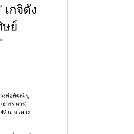
เกจิดัง
ิษย์
"
งพ่อพัฒน์ ปุ
 (ธารทหาร) 
1.40 น. แวดวง