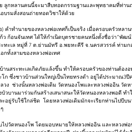
ย ลูกหลานคนนี้จะมาสืบทอดกรรมฐานและพุทธาคมที่ท่านถ
ันอบรมสั่งสอนถ่ายทอดวิชาให้ด้วย
ปีจอ) คำทำนายของหลวงพ่อเทศก็เป็นจริง เมื่อครอบครัวหล
 ก้อนจันเทศ ได้ให้กำเนิดบุตรชายคนหนึ่งตั้งชื่อว่า”พัฒน์” เม
สระทะเล หมู่ที่ 7 ต.ย่านมัทรี อ.พยหะคีรี จ.นครสวรรค์ ท่าม
เอกทั้งสามของหลวงพ่อเทศ
างบ้านสระทะเลเกิดภัยแล้งขึ้น ทำให้ครอบครัวของท่านต้อง
ะโก ซึ่งชาวบ้านส่วนใหญ่เป็นไทยทรงดำ อยู่ได้ประมาณ3ปีค
ลวง  ช่วงนั้นหลวงพ่อเดิม วัดหนองโพและหลวงพ่ออิน วัด
างบัวบานมาร่วมกันสร้างเสนาสนะให้วัดหนองหลวงพอดี ทำใ
และอยู่รับใช้ใกล่ชิด  โดยหลวงพ่อเดิมมักจะเรียกท่านไปบ
อๆ 
ับไปวัดหนองโพ โดยมอบหมายให้หลวงพ่ออิน และหลวงพ่อน้