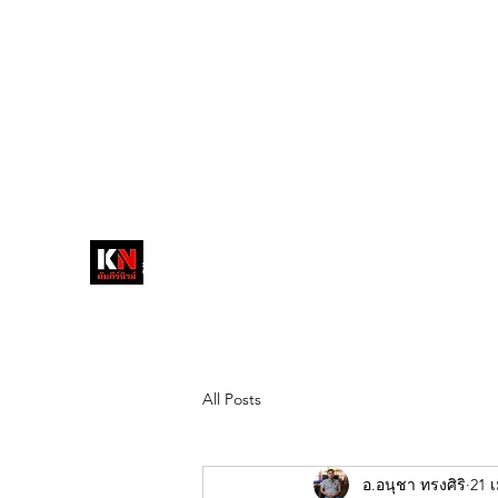
tukompee07@gmail.com
0614034151
หน้าหลัก
พระ
หนังสือพิมพ์คัมภีร์นิ
วส์
สื่อลึกวงการสงฆ์ เจาะตรงพระเครื่อง
ดัง
All Posts
อ.อนุชา ทรงศิริ
21 เ