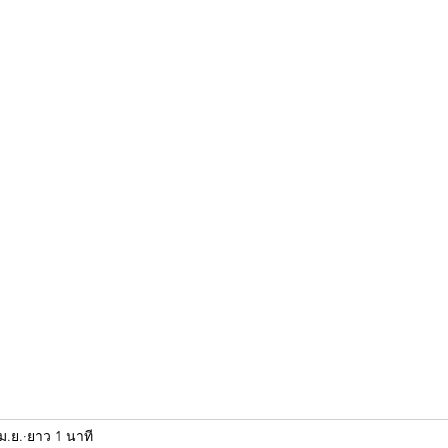
ขุนแผน khun paen
พระเก่าใหม่ยอดนิยม
ร้านพระเอกคัมภีร์
พระกริ
ม.ย.
ยาว 1 นาที