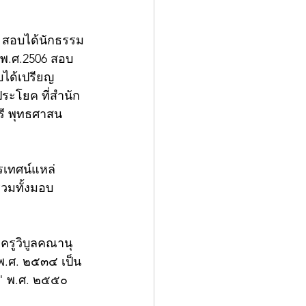
2 สอบได้นักธรรม
 พ.ศ.2506 สอบ
บได้เปรียญ
ระโยค ที่สำนัก
รี พุทธศาสน
รเทศน์แหล่
วมทั้งมอบ
ครูวิบูลคณานุ
พ.ศ. ๒๕๓๔ เป็น
" พ.ศ. ๒๕๕๐ 