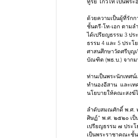
ทูรย์ โกวิโท เป็นพร
ด้วยความเป็นผู้ที่ร
ชั้นตรี-โท-เอก ตามล
ได้เปรียญธรรม 3 ประ
ธรรม 4 และ 5 ประโยค
ศาสนศึกษาวัดศรีบุญเ
บัณฑิต (พธ.บ.) จาก
ท่านเป็นพระนักเทศน์
ทำนองอีสาน  และเทศ
นโยบายให้คณะสงฆ์ได
ลำดับสมณศักดิ์ พ.ศ.
ศิษฏ์" พ.ศ. ๒๕๒๐ เป
เปรียญธรรม ๗ ประโย
เป็นพระราชาคณะชั้น