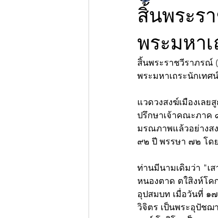
สิ้นพระรา
พระมหาเถ
สิ้นพระราชวีราภรณ์ (เ
พระมหาเถระนักเทศน์เ
แวดวงสงฆ์เมืองเลยสูญ
ปรึกษาเจ้าคณะภาค ๘ 
มรณภาพแล้วอย่างสงบ 
๙๒ ปี พรรษา ๗๒ โดยจ
ท่านมีนามเดิมว่า "เสา
หนองตาด ตใสิงห์โคก 
อุปสมบท เมื่อวันที่
วิจิตร เป็นพระอุปัช