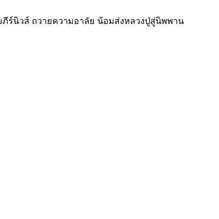
มภีร์นิวส์ ถวายความอาลัย น้อมส่งหลวงปู่สู่นิพพาน