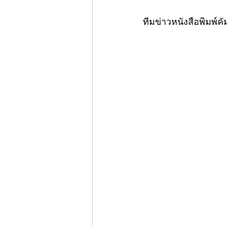
ทีมข่าวหนังสือพิมพ์คั