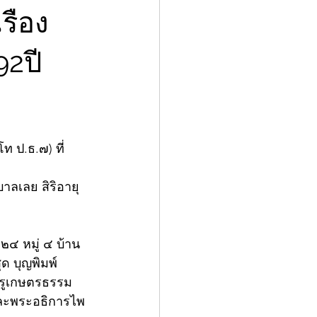
เรือง
92ปี
 ป.ธ.๗) ที่
ลเลย สิริอายุ 
 ๒๔ หมู่ ๔ บ้าน
ด บุญพิมพ์ 
ครูเกษตรธรรม
และพระอธิการไพ