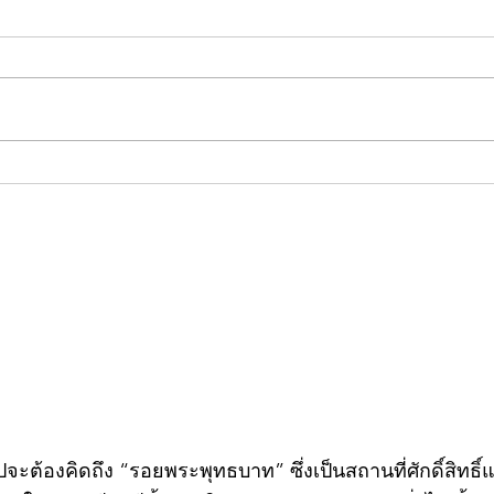
คอลัมน์"จับชีพจรวงการ
คอลั
พระ"ประจำพุธที่ 29 กรกฎาคม
พระ"
2569
กรก
วไปจะต้องคิดถึง “รอยพระพุทธบาท” ซึ่งเป็นสถานที่ศักดิ์สิทธ