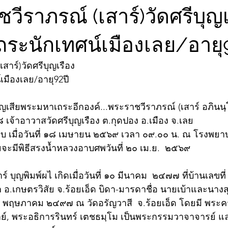
ชวีราภรณ์ (เสาร์)วัดศรีบุญ
ระนักเทศน์เมืองเลย/อายุ
สาร์)วัดศรีบุญเรือง
มืองเลย/อายุ92ปี
เสียพระมหาเถระอีกองค์...พระราชวีราภรณ์ (เสาร์ อภินนฺโท
เจ้าอาวาสวัดศรีบุญเรือง ต.กุดปอง อ.เมือง จ.เลย
เมื่อวันที่ ๑๘ เมษายน ๒๕๖๙ เวลา ๐๙.๐๐ น. ณ โรงพยาบา
ะมีพิธีสรงน้ำหลวงอาบศพวันที่ ๒๐ เม.ย.  ๒๕๖๙
ร์ บุญพิมพ์ผไ เกิดเมื่อวันที่ ๑๐ มีนาคม  ๒๔๗๗ ที่บ้านเลขที่
อ.เกษตรวิสัย จ.ร้อยเอ็ด บิดา-มารดาชื่อ นายเบ้าและนางสุ
 ๑๗ พฤษภาคม ๒๔๙๗ ณ วัดอรัญวาสี  จ.ร้อยเอ็ด โดยมี พระ
ฌาย์, พระอธิการรินทร์ เตชธมฺโม เป็นพระกรรมวาจาจารย์ 