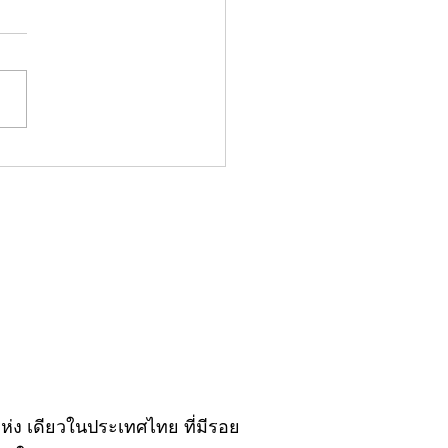
มน์"จับชีพจรวงการ
ประจำอังคารที่ 28
ฎาคม 2569
ิ์แห่ง เดียวในประเทศไทย ที่มีรอย