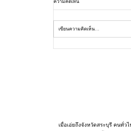
ความคิดเห็น
เขียนความคิดเห็น…
คอลัมน์"จับชีพจรวงการ
พระ"ประจำพฤหัสบดีที่ 30
กรกฎาคม 2569
เมื่อเอ่ยถึงจังหวัดสระบุรี คนทั่