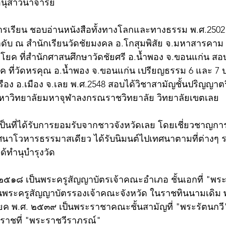
ะอนุสาวนาจารย์
ักการเรียน ชอบอ่านหนังสือทั้งทางโลกและทางธรรม พ.ศ.250
ำดับ ณ สำนักเรียนวัดชัยมงคล อ.โกสุมพิสัย จ.มหาสารคาม
โยค ที่สำนักศาสนศึกษาวัดชัยศรี อ.น้ำพอง จ.ขอนแก่น สอ
 ที่วัดหรคุณ อ.น้ำพอง จ.ขอนแก่น เปรียญธรรม 6 และ 7 ป
รือง อ.เมือง จ.เลย พ.ศ.2548 สอบได้วิชาสามัญชั้นปริญญาต
มหาวิทยาลัยมหาจุฬาลงกรณราชวิทยาลัย วิทยาลัยเขตเลย 
เป็นที่ได้รับการยอมรับจากชาวจังหวัดเลย โดยเชี่ยวชาญกา
นาโวหารธรรมาสเดียว ได้รับนิมนต์ไปเทศนาตามที่ต่างๆ ร
้ทำนุบำรุงวัด
 ๒๕๑๘ เป็นพระครูสัญญาบัตรเจ้าคณะอำเภอ ชั้นเอกที่ "พระ
็นพระครูสัญญาบัตรรองเจ้าคณะจังหวัด ในราชทินนามเดิม 
ค พ.ศ. ๒๕๓๙ เป็นพระราชาคณะชั้นสามัญที่ "พระรัตนกวี
ราชที่ "พระราชวีราภรณ์"