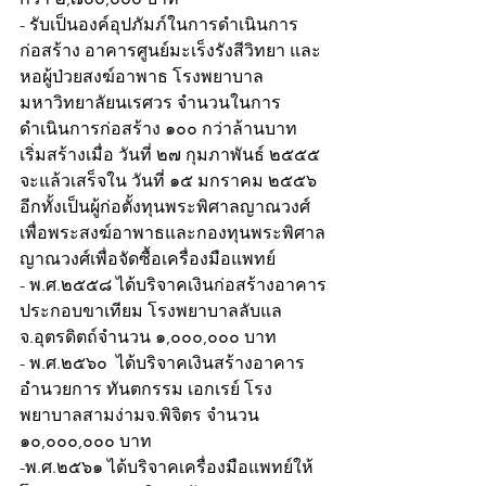
- รับเป็นองค์อุปภัมภ์ในการดำเนินการ
ก่อสร้าง อาคารศูนย์มะเร็งรังสีวิทยา และ
หอผู้ป่วยสงฆ์อาพาธ โรงพยาบาล
มหาวิทยาลัยนเรศวร จำนวนในการ
ดำเนินการก่อสร้าง ๑๐๐ กว่าล้านบาท
เริ่มสร้างเมื่อ วันที่ ๒๗ กุมภาพันธ์ ๒๕๕๕ 
จะแล้วเสร็จใน วันที่ ๑๕ มกราคม ๒๕๕๖ 
อีกทั้งเป็นผู้ก่อตั้งทุนพระพิศาลญาณวงศ์
เพื่อพระสงฆ์อาพาธและกองทุนพระพิศาล
ญาณวงศ์เพื่อจัดซื้อเครื่องมือแพทย์
- พ.ศ.๒๕๕๘ ได้บริจาคเงินก่อสร้างอาคาร
ประกอบขาเทียม โรงพยาบาลลับแล 
จ.อุตรดิตถ์จำนวน ๑,๐๐๐,๐๐๐ บาท
- พ.ศ.๒๕๖๐  ได้บริจาคเงินสร้างอาคาร
อำนวยการ ทันตกรรม เอกเรย์ โรง
พยาบาลสามง่ามจ.พิจิตร จำนวน 
๑๐,๐๐๐,๐๐๐ บาท
-พ.ศ.๒๕๖๑ ได้บริจาคเครื่องมือแพทย์ให้