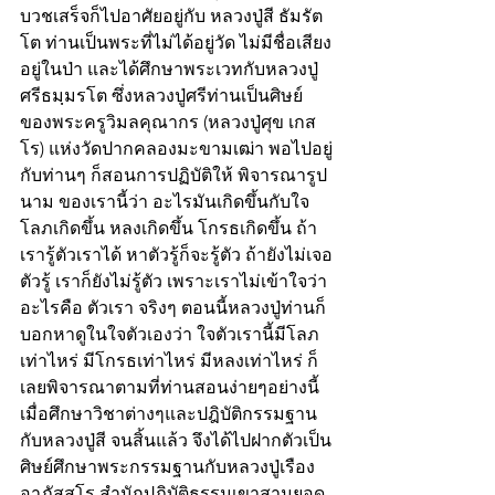
บวชเสร็จก็ไปอาศัยอยู่กับ หลวงปู่สี ธัมรัต
โต ท่านเป็นพระที่ไม่ได้อยู่วัด ไม่มีชื่อเสียง
อยู่ในป่า และได้ศึกษาพระเวทกับหลวงปู่
ศรีธมฺมรโต ซึ่งหลวงปู่ศรีท่านเป็นศิษย์
ของพระครูวิมลคุณากร (หลวงปู่ศุข เกส
โร) แห่งวัดปากคลองมะขามเฒ่า พอไปอยู่
กับท่านๆ ก็สอนการปฏิบัติให้ พิจารณารูป
นาม ของเรานี้ว่า อะไรมันเกิดขึ้นกับใจ 
โลภเกิดขึ้น หลงเกิดขึ้น โกรธเกิดขึ้น ถ้า
เรารู้ตัวเราได้ หาตัวรู้ก็จะรู้ตัว ถ้ายังไม่เจอ
ตัวรู้ เราก็ยังไม่รู้ตัว เพราะเราไม่เข้าใจว่า
อะไรคือ ตัวเรา จริงๆ ตอนนี้หลวงปู่ท่านก็
บอกหาดูในใจตัวเองว่า ใจตัวเรานี้มีโลภ
เท่าไหร่ มีโกรธเท่าไหร่ มีหลงเท่าไหร่ ก็
เลยพิจารณาตามที่ท่านสอนง่ายๆอย่างนี้ 
เมื่อศึกษาวิชาต่างๆและปฎิบัติกรรมฐาน
กับหลวงปู่สี จนสิ้นแล้ว จึงได้ไปฝากตัวเป็น
ศิษย์ศึกษาพระกรรมฐานกับหลวงปู่เรือง 
อาภัสสโร สำนักปฏิบัติธรรมเขาสามยอด