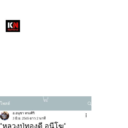
หนังสือพิมพ์คัมภีร์นิวส์
สื่อลึกวงการสงฆ์ เจาะตรงพระเครื่องดัง
tukompee07@gmail.com
0614034151
โพสต์
อ.อนุชา ทรงศิริ
3 มิ.ย. 2565
ยาว 2 นาที
"หลวงปู่ทองดี อนีโฆ"