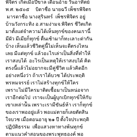
พิจิตร เกิดเมื่อปีขาล เดือนอ้าย วันอาทิตย์ 
พ.ศ. ๒๕๐๕     บิดาชื่อ นายฉวี เพ็ชรพิจิตร 
 มารดาชื่อ นางสุรินทร์  เพ็ชรพิจิตร อยู่
บ้านวังกระทิง อ.สามง่ามจ.พิจิตร ชีวิตเกิด
มาตั้งแต่จำความได้เห็นทุกข์ของคนเรานี้
มีผัว มีเมียก็ทุกข์ ตื่นเช้ามาก็ทะเลาะด่ากัน
บ้าง เห็นแล้วชีวิตคู่นี้ไม่เห็นจะดีตรงไหน
เลย มีแต่ทุกข์ แล้วอะไรเล่าเป็นสิ่งที่ทำให้
เราสงบได้  อะไรเป็นเหตุให้เราสงบได้ คิด
ตรงนี้แล้วไม่อยากจะมีคู่ชีวิต แล้วคิดอีก
อย่างหนึ่งว่า ถ้าเราได้บวช ได้ประพฤติ
พรหมจรรย์ เราไม่สร้างทุกข์ให้ใคร  
เพราะไม่มีใครมาติดเชื้อมาเป็นหน่อจาก
เราอีกต่อไป  เราจะเป็นผู้บุกเบิกทุกข์ให้กับ
เขาเหล่าน้ัน เพราะเรามีขันธ์ห้า เราก็ทุกข์
ของเราพออยู่แล้ว พอแม่ตายก็เลยตัดสิน
ใจบวช เมื่อตอนอายุ ๒๑ ปี ตั้งใจประพฤติ
ปฏิบัติธรรม  เพื่อแสวงหาทางพ้นทุกข์  
ตามแนวคำสอนของพระพุทธองค์ พอ