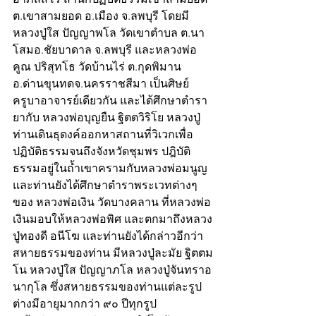
ต.เขาสามยอด อ.เมือง จ.ลพบุรี โดยมี
หลวงปู่ใส ปัญญาพโล วัดเขาตำบล ต.นา
โสมอ.ชัยบาดาล จ.ลพบุรี และหลวงพ่อ
คูณ ปริสุทโธ วัดบ้านไร่ ต.กุดพิมาน 
อ.ด่านขุนทดจ.นครราชสีมา เป็นศิษย์
ครูบาอาจารย์เดียวกัน และได้ศึกษาตำรา
ยากับ หลวงพ่อบุญยืน ฐิตตวิริโย หลวงปู่
ท่านเดินธุดงค์ออกหาสถานที่วิเวกเพื่อ
ปฏิบัติธรรมจนถึงจังหวัดชุมพร ปฎิบัติ
ธรรมอยู่ในถ้ำเขาครามกับหลวงพ่อมนูญ
และท่านยังได้ศึกษาตำราพระเวทต่างๆ
ของ หลวงพ่อเงิน วัดบางคลาน ที่หลวงพ่อ
เงินมอบให้หลวงพ่อพิศ และตกมาถึงหลวง
ปู่ทองดี อนีโฆ และท่านยังได้กล่าวอีกว่า
สหายธรรมของท่าน มีหลวงปู่ละมัย ฐิตตม
โน หลวงปู่ใส ปัญญาภโล หลวงปู่จันทราอ
นากุโล ซึ่งสหายธรรมของท่านแต่ละรูป
ต่างมีอายุมากกว่า ๙๐ ปีทุกรูป 