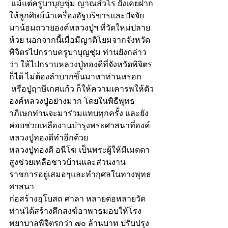
 แม้แต่ครูบาบุญชุ่ม ญาณสํวโร ยังเคยฝาก
ให้ลูกศิษย์นำเครื่องอัฐบริขารและปัจจัย
มาน้อมถวายองค์หลวงปู่ฯ ที่วัดใหม่ปลาย
ห้วย นอกจากนี้เมื่อมีญาติโยมจากจังหวัด
พิจิตรไปกราบครูบาบุญชุ่ม ท่านยังกล่าว
ว่า ให้ไปกราบหลวงปู่ทองดีที่จังหวัดพิจิตร
ก็ได้ ไม่ต้องลำบากขึ้นมาหาท่านหรอก 
 หรือปู่ฤาษีเกศแก้ว ก็ให้ความเคารพให้ตัว
องค์หลวงปู่อย่างมาก โดยในพิธีพุทธ
าภิเษกท่านจะมาร่วมแทบทุกครั้ง และยัง
ค่อยช่วยเหลืองานบำรุงพระศาสนาที่องค์
หลวงปู่ทองดีทำอีกด้วย 
หลวงปู่ทองดี อนีโฆ เป็นพระผู้ให้มีเมตตา
สูงช่วยเหลือชาวบ้านและส่วนงาน
ราชการอยู่เสมอๆและทำกุศลในทางพุทธ
ศาสนา
ก่อสร้างอุโบสถ ศาลา หลายต่อหลายวัด 
ท่านได้สร้างตึกสงฆ์อาพาธมอบให้โรง
พยาบาลพิจิตรกว่า ๗๐ ล้านบาท ปรับปรุง