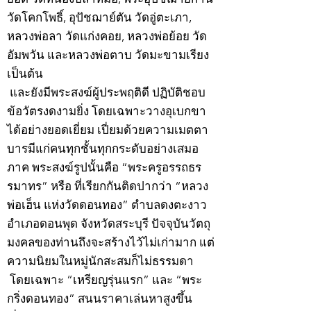
วัดโคกโพธิ์, อุปัชฌาย์ตัน วัดอู่ตะเภา,
หลวงพ่อลา วัดแก่งคอย, หลวงพ่อย้อย วัด
อัมพวัน และหลวงพ่อตาบ วัดมะขามเรียง
เป็นต้น
และยังมีพระสงฆ์ผู้ประพฤติดี ปฏิบัติชอบ
ข้อวัตรงดงามยิ่ง โดยเฉพาะวางอุเบกขา
ได้อย่างยอดเยี่ยม เปี่ยมด้วยความเมตตา
บารมีแก่คนทุกชั้นทุกกระดับอย่างเสมอ
ภาค พระสงฆ์รูปนั้นคือ “พระครูอรรถธร
รมาทร” หรือ ที่เรียกกันติดปากว่า “หลวง
พ่อเฮ็น แห่งวัดดอนทอง” ตำบลดงตะงาว
อำเภอดอนพุด จังหวัดสระบุรี ปัจจุบันวัตถุ
มงคลของท่านถึงจะสร้างไว้ไม่เก่ามาก แต่
ความนิยมในหมู่นักสะสมก็ไม่ธรรมดา
โดยเฉพาะ “เหรียญรุ่นแรก” และ “พระ
กริ่งดอนทอง” สนนราคาเล่นหาสูงขึ้น