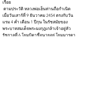
เรื่อย
ตามประวัติ หลวงพ่อเฮ็นท่านถือกำเนิด
เมื่อวันเสาร์ที่ 9 ธันวาคม 2454 ตรงกับวัน
แรม 4 ค่ำ เดือน 1 ปีกุน ในรัชสมัยของ
พระบาทสมเด็จพระมงกุฎเกล้าเจ้าอยู่หัว
รัชกาลที่ 6 โยมบิดาชื่อนายอยู่ โยมมารดา
ชื่อนางเขียว ศิริวงษ์ ซึ่งมีอาชีพเกษตรกร
เมื่ออายุได้ 8 ขวบได้ ไปศึกษาอักขระสมัย
ทั้งไทยและขอมกับพระอาจารย์แก้ว วัด
พรรณนารายณ์ ซึ่งอยู่ไกล้บ้านของท่าน
พออ่านออกเขียนได้ก็ลาจากวัดมาช่วย
บิดามารดาประกอบอาชีพ ท่านเป็นคนที่มี
ร่างกายแข็งแรง ใจคอกล้าหาญอดทน
กว้างขวางมีพรรคพวกเพื่อนฝูงมาก ยุคนั้น
บ้านกะวาปาลาย แขวงเมืองกำพงธม เป็น
แดนนักเลงหัวไม้ มีทั้งชนไก่กัดปลา ข้อง
อ้อย ฯลฯ เวลามีงานวัดมักจะนัดตีกันเป็น