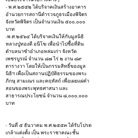
- พ.ศ.๒๕๕๒ ได้บริจาคเงินสร้างอาคาร
อำนวยการสถานีตำรวจภูธรเมืองพิจิตร
จังหวัดพิจิตร เป็นจำนวนเงิน ๕๐๐,๐๐๐ 
บาท
-พ.ศ.๒๕๖๔ ได้บริจาคเงินให้กับมูลนิธิ
หลวงปู่ทองดี อนีโฆ เพื่อนำไปซื้อที่ดิน 
ตำบลนาซำอำเภอหล่มเก่า จังหวัด
เพชรบูรณ์ จำนวน ๘๗ ไร่ ๒ งาน ๘๙ 
ตารางวา โดยให้เป็นกรรมสิทธิ์ของมูล
นิธิฯ เพื่อเป็นสถานปฏิบัติธรรมของพระ
ภิกษุ สามเณร และคฤหัสถ์ เพื่อเผยแผ่คำ
สอนของพระพุทธศาสนา และ
สาธารณประโยชน์ จำนวน ๘,๐๐๐,๐๐๐ 
บาท
- วันที่ ๕ ธันวาคม พ.ศ.๒๕๕๓ ได้รับโปรด
เกล้าแต่งตั้ง เป็น พระราชาคณะชั้น