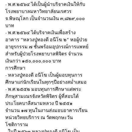
- พ.ศ.๒๕๖๔ ได้เป็นผู้นำบริจาคเงินให้กับ
โรงพยาบาลมหาวิทยาลัยนเรศวร 
จ.พิษณุโลก เป็นจำนวนเงิน ๓,๘๒๙,๐๐๐ 
บาท
- พ.ศ.๒๕๖๔ ได้บริจาคเงินเพื่อสร้าง
อาคาร “หลวงปู่ทองดี อนีโฆ ๒” หอผู้ป่วย
อายุรกรรม ๗ ชั้นพร้อมอุปกรณ์การแพทย์
สำหรับผู้ป่วยโรงพยาบาลพิจิตร จำนวน
เงินกว่า ๑๕๐,๐๐๐,๐๐๐ บาท
การศึกษา
- หลวงปู่ทองดี อนีโฆ เป็นผู้มอบทุนการ
ศึกษาแก่นักเรียนในทุกๆปีอย่างสม่ำเสมอ
- พ.ศ.๒๕๕๒ มอบทุนการศึกษาแด่พระ
ภิกษุสามเณรจังหวัดพิจิตร ผู้ที่สอบได้
ประโยคบาลีสนามหลวง ปี ๒๕๕๑ 
จำนวน ๑๗ ทุนในงานส่งมอบอาคารเรียน
หน่วยวิทยบริการ ณ วัดพฤกษะวัน
โชติการาม
- ในปี ๒๕๖๓ หลวงปู่ทองดี อนีโฆ เป็น