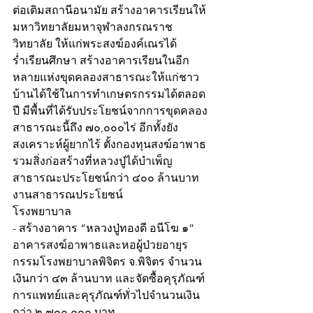
ต่อเติมสถานีอนามัย สร้างอาคารเรียนให้
มหาวิทยาลัยมหาจุฬาลงกรณราช
วิทยาลัย ให้แก่พระสงฆ์องค์เณรได้
ร่ำเรียนศึกษา สร้างอาคารเรียนในอีก
หลายแห่งขุดคลองสาธารณะให้แก่ชาว
บ้านได้ใช้ในการทำเกษตรกรรมได้ตลอด
ปี มีพื้นที่ได้รับประโยชน์จากการขุดคลอง
สาธารณะนี้ถึง ๗๐,๐๐๐ไร่ อีกทั้งยัง
สงเคราะห์ผู้ยากไร้ ตั้งกองทุนสงฆ์อาพาธ
รวมสิ่งก่อสร้างที่หลวงปู่ได้บำเพ็ญ
สาธารณะประโยชน์กว่า ๔๐๐ ล้านบาท 
งานสาธารณประโยชน์
โรงพยาบาล
- สร้างอาคาร “หลวงปู่ทองดี อนีโฆ ๑” 
อาคารสงฆ์อาพาธและหอผู้ป่วยอายุร
กรรมโรงพยาบาลพิจิตร จ.พิจิตร จำนวน
เงินกว่า ๔๓ ล้านบาท และจัดซื้อคุรุภัณฑ์
การแพทย์และคุรุภัณฑ์ทั่วไปจำนวนเงิน
กว่า ๒,๗๐๐,๐๐๐ บาท