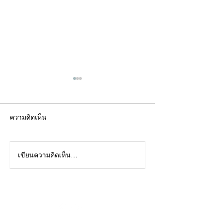
ความคิดเห็น
เขียนความคิดเห็น…
คอลัมน์"จับชีพจรวงการ
คอลัมน์"จับชีพจ
พระ"ประจำพุธที่ 29
พระ"ประจำอังคาร
กรกฎาคม 2569
กรกฎาคม 2569