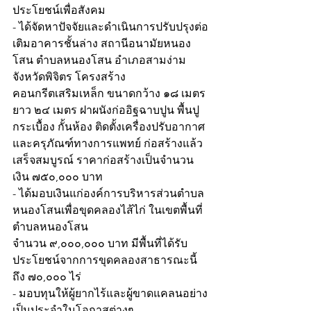
ประโยชน์เพื่อสังคม
- ได้จัดหาปัจจัยและดำเนินการปรับปรุงต่อ
เติมอาคารชั้นล่าง สถานีอนามัยหนอง
โสน ตำบลหนองโสน อำเภอสามง่าม 
จังหวัดพิจิตร โครงสร้าง
คอนกรีตเสริมเหล็ก ขนาดกว้าง ๑๘ เมตร
ยาว ๒๔ เมตร ฝาผนังก่ออิฐฉาบปูน พื้นปู
กระเบื้อง กั้นห้อง ติดตั้งเครื่องปรับอากาศ
และครุภัณฑ์ทางการแพทย์ ก่อสร้างแล้ว
เสร็จสมบูรณ์ ราคาก่อสร้างเป็นจำนวน
เงิน ๗๕๐,๐๐๐ บาท
- ได้มอบเงินแก่องค์การบริหารส่วนตำบล
หนองโสนเพื่อขุดคลองไส้ไก่ ในเขตพื้นที่
ตำบลหนองโสน
จำนวน ๙,๐๐๐,๐๐๐ บาท มีพื้นที่ได้รับ
ประโยชน์จากการขุดคลองสาธารณะนี้
ถึง ๗๐,๐๐๐ ไร่
- มอบทุนให้ผู้ยากไร้และผู้ขาดแคลนอย่าง
เป็นประจำในโอกาสต่างๆ